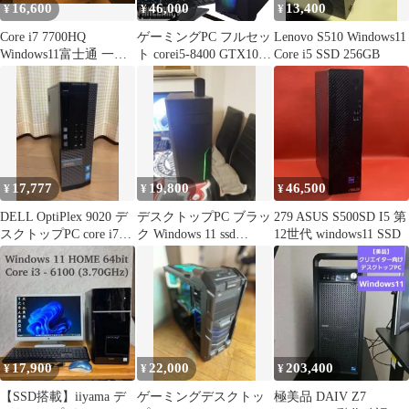
16,600
46,000
13,400
¥
¥
¥
Core i7 7700HQ
ゲーミングPC フルセッ
Lenovo S510 Windows11
Windows11富士通 一体
ト corei5-8400 GTX1060
Core i5 SSD 256GB
型PC
モニターマウスキーボ
ード パルワールド フォ
ートナイト APEX
17,777
19,800
46,500
¥
¥
¥
DELL OptiPlex 9020 デ
デスクトップPC ブラッ
279 ASUS S500SD I5 第
スクトップPC core i7
ク Windows 11 ssd
12世代 windows11 SSD
1TB
128GB
17,900
22,000
203,400
¥
¥
¥
【SSD搭載】iiyama デ
ゲーミングデスクトッ
極美品 DAIV Z7