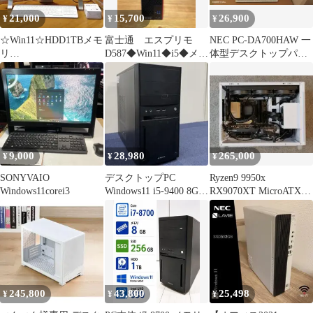
21,000
15,700
26,900
¥
¥
¥
☆Win11☆HDD1TBメモ
富士通 エスプリモ
NEC PC-DA700HAW 一
リ
D587◆Win11◆i5◆メモ
体型デスクトップパソ
8G☆Office2021Pro☆FH
リ8G◆SSD◆美品
コン テレビ
52M
9,000
28,980
265,000
¥
¥
¥
SONYVAIO
デスクトップPC
Ryzen9 9950x
Windows11corei3
Windows11 i5-9400 8GB
RX9070XT MicroATX
SSD
ゲーミングPC
245,800
43,800
25,498
¥
¥
¥