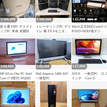
188,000
380,000
42,800
¥
¥
¥
富士通 FMV デスクト
トレーディングPC デイ
Win11正式対応Corei5/メ
ップPC 本体 未開封
トレ 株 FX 6モニター
8/SSD+HDD/地デジ
高級デスク フルセット
BSCS/ブルーレイ
60,000
48,400
27,000
¥
¥
¥
HP All-in-One PC Intel
Dell Inspiron 5400 AIO
ASUS 一体式PC 21.5
Core i7 8世代 WQHD
一体型PC
インチ Core i5
16GB SSD480GB