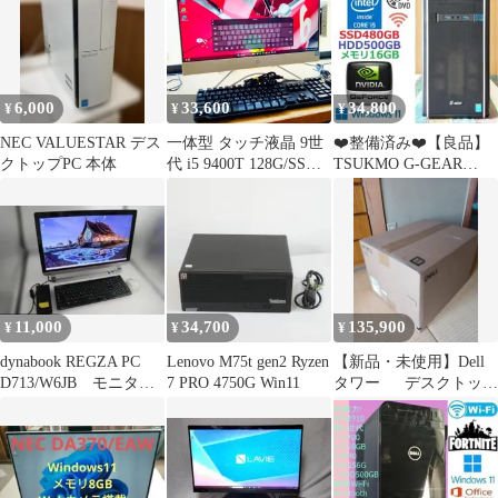
6,000
33,600
34,800
¥
¥
¥
NEC VALUESTAR デス
一体型 タッチ液晶 9世
❤️整備済み❤️【良品】
クトップPC 本体
代 i5 9400T 128G/SSD
TSUKMO G-GEAR
NVMe ＋ 2.0T / 8G
GA7-A63/E
1920x1080 nVIDIA HP
24-f0051jp THT01
11,000
34,700
135,900
¥
¥
¥
dynabook REGZA PC
Lenovo M75t gen2 Ryzen
【新品・未使用】Dell
D713/W6JB モニター
7 PRO 4750G Win11
タワー デスクトップ
一体型パソコン
ECT1250