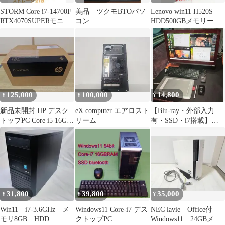
STORM Core i7-14700F
美品 ツクモBTOパソ
Lenovo win11 H520S
RTX4070SUPERモニタ
コン
HDD500GBメモリー８
ー付き
GB
125,000
100,000
14,800
¥
¥
¥
新品未開封 HP デスク
eX.computer エアロスト
【Blu-ray・外部入力
トップPC Core i5 16GB
リーム
有・SSD・i7搭載】富
1TB SSD
士通 一体型PC
31,800
39,800
35,000
¥
¥
¥
Win11 i7-3.6GHz メ
Windows11 Core-i7 デス
NEC lavie Office付
モリ8GB HDD
クトップPC
Windows11 24GBメモ