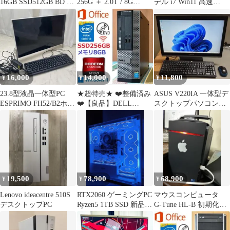
16GB SSD512GB BD オ
256G ＋ 2.0T / 8G
デル i7 Win11 高速
フィス
1920x1080
SSD&HDD WiFi付
16,000
14,000
11,800
¥
¥
¥
23.8型液晶一体型PC
★超特売★ ❤️整備済み
ASUS V220IA 一体型デ
ESPRIMO FH52/B2ホワ
❤️【良品】DELL
スクトップパソコン
イト 富士通
OptiPlex 3020 SFF
Windows11
19,500
78,900
68,900
¥
¥
¥
Lenovo ideacentre 510S
RTX2060 ゲーミングPC
マウスコンピュータ
デスクトップPC
Ryzen5 1TB SSD 新品ケ
G-Tune HL-B 初期化済
ース
み