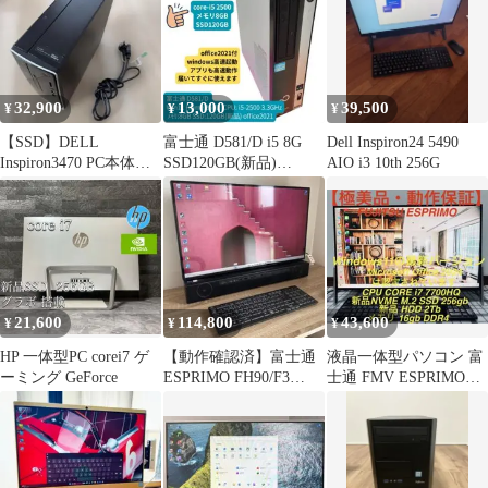
HP 22-C0151jp CQQ06
32,900
13,000
39,500
¥
¥
¥
【SSD】DELL
富士通 D581/D i5 8G
Dell Inspiron24 5490
Inspiron3470 PC本体
SSD120GB(新品)
AIO i3 10th 256G
Win11 i5-9th
office2021
21,600
114,800
43,600
¥
¥
¥
HP 一体型PC corei7 ゲ
【動作確認済】富士通
液晶一体型パソコン 富
ーミング GeForce
ESPRIMO FH90/F3
士通 FMV ESPRIMO
F90F3B 一体型
FH70/B3 OFFICE