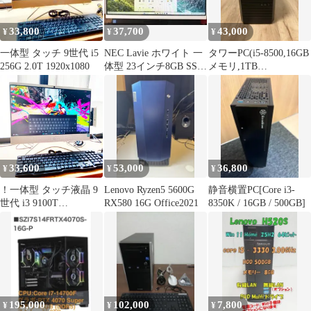
33,800
37,700
43,000
¥
¥
¥
一体型 タッチ 9世代 i5
NEC Lavie ホワイト 一
タワーPC(i5-8500,16GB
256G 2.0T 1920x1080
体型 23インチ8GB SSD
メモリ,1TB
3TB HDD
SSD,GTX1060)
33,600
53,000
36,800
¥
¥
¥
！一体型 タッチ液晶 9
Lenovo Ryzen5 5600G
静音横置PC[Core i3-
世代 i3 9100T
RX580 16G Office2021
8350K / 16GB / 500GB]
256G/SSD NVMe ＋
2.0T / 8G 1920x1080 HP
HP 22-C0131jp GFF0
195,000
102,000
7,800
¥
¥
¥