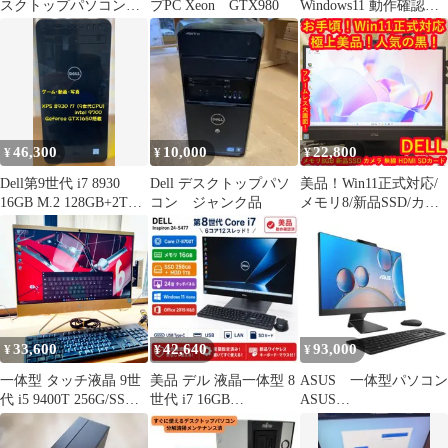
スクトップパソコンモ
プPC Xeon GTX980
Windows11 動作確認済
ニターセット 240GB
み 動画 写真 CG 映像
46,300
10,000
22,800
¥
¥
¥
Dell第9世代 i7 8930
Dell デスクトップパソ
美品！Win11正式対応/
16GB M.2 128GB+2TB
コン ジャンク品
メモリ8/新品SSD/カメ
グラボ付
ラ/フレームレス/HDMI
33,600
42,640
93,000
¥
¥
¥
一体型 タッチ液晶 9世
美品 デル 液晶一体型 8
ASUS 一体型パソコン
代 i5 9400T 256G/SSD
世代 i7 16GB
ASUS
NVMe ＋ 2.0T / 8G
256GB+1TB タッチパネ
M3402/Ryzen5/16GB
1920x1080 nVIDIA HP
ル