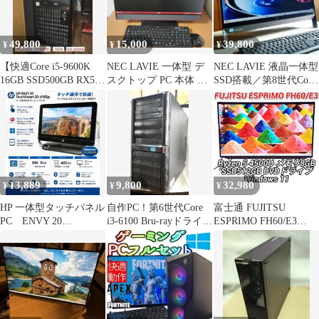
49,800
15,000
39,800
¥
¥
¥
【快適Core i5-9600K
NEC LAVIE 一体型 デ
NEC LAVIE 液晶一体型
16GB SSD500GB RX580
スクトップ PC 本体 ジ
SSD搭載／第8世代Core
8GB
ャンク
i5／Office
13,889
9,800
32,980
¥
¥
¥
HP 一体型タッチパネル
自作PC！第6世代Core
富士通 FUJITSU
PC ENVY 20
i3-6100 Bru-rayドライブ
ESPRIMO FH60/E3
Windows11 i7
付 Win11
FMVF60E3B Ryzen 5
4500U/メモリ
8GB/SSD512GB/DVDド
ライブ/Webカメラ/23.8
インチ液晶/Windows 11