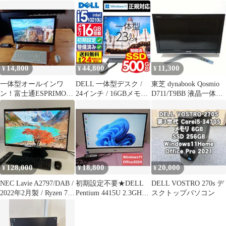
1TB●13
リ
14,800
44,800
11,300
¥
¥
¥
一体型オールインワ
DELL 一体型デスク /
東芝 dynabook Qosmio
ン！富士通ESPRIMO動
24インチ / 16GBメモリ
D711/T9BB 液晶一体型
作品！送料無料です。
/ Core i5
パソコン
128,000
18,800
20,000
¥
¥
¥
NEC Lavie A2797/DAB /
初期設定不要★DELL
DELL VOSTRO 270s デ
2022年2月製 / Ryzen 7
Pentium 4415U 2.3GHz
スクトップパソコン
5800U / メモリ16GB /
8GB 1TB Windows11
M.2 NVMe SSD1TB /
Office2024 エクセル ワ
Windows11 25H2 / 27.0
ード 21.5インチ タッチ