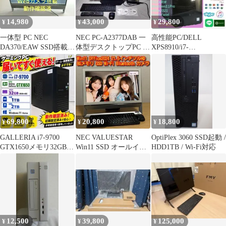
14,980
43,000
29,800
¥
¥
¥
一体型 PC NEC
NEC PC-A2377DAB 一
高性能PC/DELL
DA370/EAW SSD搭載
体型デスクトップPC 訳
XPS8910/i7-
Win11
あり
6700/Win11/Office
69,800
20,800
18,800
¥
¥
¥
GALLERIA i7-9700
NEC VALUESTAR
OptiPlex 3060 SSD起動 /
GTX1650メモリ32GB
Win11 SSD オールイン
HDD1TB / Wi-Fi対応
SSD1TB
ワンパソコン 21.5
12,500
39,800
125,000
¥
¥
¥