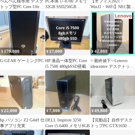
ぺんぺん様専用 デスク
PC本体 i7-8700 メモリ
【オフィス2021・
トップ型PC Core Ultra 7
32GB SSD256GB
Win11・WiFi】NEC製
265
HDD1TB
PC 第10世代 SSD512
170,000
17,000
42,888
¥
¥
¥
G-GEAR ゲーミングPC
HP 液晶一体型PC Core
✨️最終値下✨️Lenovo
i5 7500 480gbSSD搭載
ideacentre デスクトップ
Optane
22,000
7,800
49,800
¥
¥
¥
hp パソコン Z2 G4sff 仕
DELL Inspiron 3250
【完動品】自作デスク
事アプリ充実
Core i5-6400 メモリ8GB
トップPC GTX1650
SSD512GB 快調です
Core i5 16GB