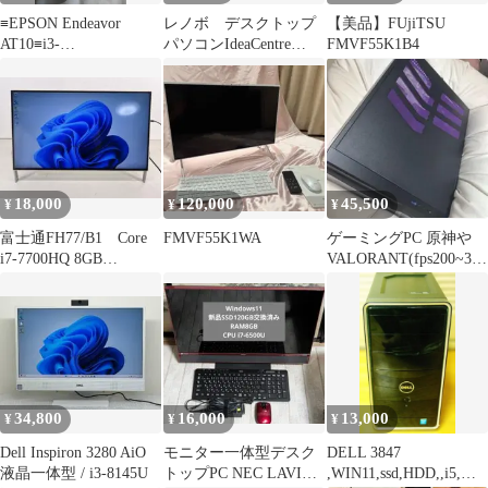
≡EPSON Endeavor
レノボ デスクトップ
【美品】FUjiTSU
AT10≡i3-
パソコンIdeaCentre
FMVF55K1B4
7100Win11H(25H2)
A540 一体型
18,000
120,000
45,500
¥
¥
¥
富士通FH77/B1 Core
FMVF55K1WA
ゲーミングPC 原神や
i7-7700HQ 8GB
VALORANT(fps200~300
ESPRIMO
)など
34,800
16,000
13,000
¥
¥
¥
Dell Inspiron 3280 AiO
モニター一体型デスク
DELL 3847
液晶一体型 / i3-8145U
トップPC NEC LAVIE
,WIN11,ssd,HDD,,i5,グ