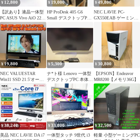
12,800
19,000
49,800
¥
¥
¥
【訳あり】液晶一体型
HP ProDesk 405 G6
NEC LAVIE PC-
PC ASUS Vivo AiO 22
Small デスクトップPC
GX550EAB ゲーミング
V222UB
本体
PC デスクトップPC
19,800
5,300
30,800
¥
¥
¥
NEC VALUESTAR
ナ*ト様 Lenovo 一体型
【EPSON】Endeavor
Win11 SSD 21.5'オール
デスクトップPC 本体
MR8200【メモリ36G】
インワンパソコン
Windows11
38,240
33,800
32,500
¥
¥
¥
美品 NEC LAVIE DA i7
一体型タッチ 9世代 i3
軽量 小型ゲーミングPC