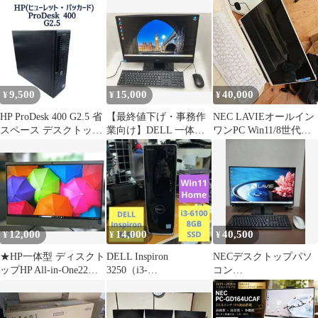
PC-DA770EAR-KS
ラボ GTX560
9,500
15,000
40,000
¥
¥
¥
⁠HP ProDesk 400 G2.5 省
【最終値下げ・事務作
NEC LAVIEオールイン
スペース デスクトップ
業向け】DELL 一体型
ワンPC Win11/8世代
PC
PC 高速SSD搭載 最新
Corei5
Win11
12,000
14,000
40,500
¥
¥
¥
★HP一体型 ディスクト
DELL Inspiron
NECデスクトップパソ
ップHP All-in-One22
3250（i3-
コン
Windows11★
6100/8GB/SSD）①
PCDA770HAB（Window
s11）