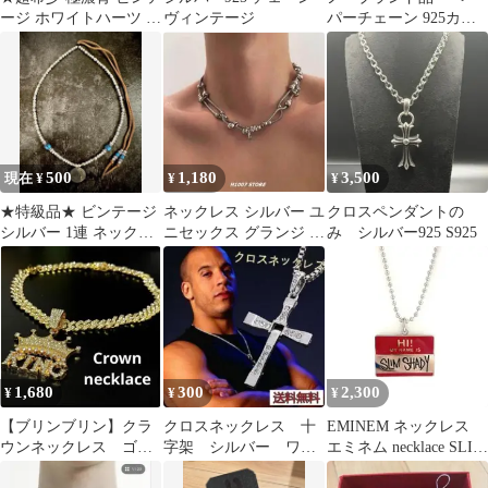
ージ ホワイトハーツ 1
ヴィンテージ
パーチェーン 925カラ
連 ネックレス
ー コーティング 即
日発送
500
1,180
3,500
現在 ¥
¥
¥
★特級品★ ビンテージ
ネックレス シルバー ユ
クロスペンダントの
シルバー 1連 ネックレ
ニセックス グランジ
み シルバー925 S925
ス ターコイズ ロンハ
doublerope
ーマン
1,680
300
2,300
¥
¥
¥
【ブリンブリン】クラ
クロスネックレス 十
EMINEM ネックレス
ウンネックレス ゴー
字架 シルバー ワイ
エミネム necklace SLIM
ルド ヒップホップ
ルドスピード ドミニ
SHADY