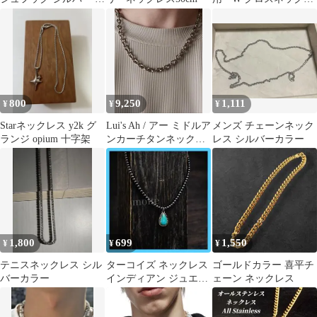
り針 ハワイ マウイ メ
ス チェーン ゴール
ンズ
ド l11
800
9,250
1,111
¥
¥
¥
Starネックレス y2k グ
Lui's Ah / アー ミドルア
メンズ チェーンネック
ランジ opium 十字架
ンカーチタンネックレ
レス シルバーカラー
ス
1,800
699
1,550
¥
¥
¥
テニスネックレス シル
ターコイズ ネックレス
ゴールドカラー 喜平チ
バーカラー
インディアン ジュエリ
ェーン ネックレス
ー ナバホ族 ターコイズ
アメカジ