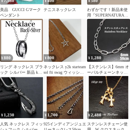
7,580
400
580
¥
¥
¥
美品 GUCCI Gマーク
テニスネックレス
わずかです！新品未使
ペンダント
用『SUPERNATURAL
スーパーナチュラル』
ネックレス
880
800
1,280
¥
¥
¥
リング ネックレス ブラ
ネックレス y2k starteam
【ステンレス】6mm オ
ック シルバー 新品 k
sol fti swag ウィッシュ
ーバルチェーンネック
メンズ アクセサリー 韓
コア
レス w0017 シルバ
国
ー
1,230
1,700
2,480
¥
¥
¥
人気 ネックレス フィッ
925インディアンジュエ
ステンレスチェーン使
シュフック シルバー 釣
リーネックレス50cm
用 W クロスネックレ