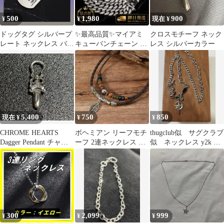
500
1,980
900
¥
¥
現在 ¥
ドッグタグ シルバープ
✨最高品質✨マイアミ
クロスモチーフ ネック
レート ネックレス バイ
キューバンチェーン ネ
レス シルバーカラー
カー カジュアル ミリタ
ックレス ブリンブリン
リー
18K 喜平
5,400
750
850
現在 ¥
¥
¥
CHROME HEARTS
ボヘミアン リーフモチ
thugclub似 サグクラブ
Dagger Pendant チャー
ーフ 2連ネックレス ア
似 ネックレス y2k グ
ム
ジアン ウッドビーズ エ
ランジ opium
スニック
300
2,099
999
¥
¥
¥