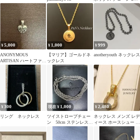
50㎝
5,000
1,000
999
¥
¥
¥
ANONYMOUS
【マリア】ゴールドネ
anotheryouth ネックレス
ARTISAN ハートファイ
ックレス
ヤー ペンダント シルバ
ー925
300
1,000
2,480
¥
現在 ¥
¥
リング ネックレス
ツイストロープチェー
ネックレス メンズ レデ
ン 50cm ステンレス
ィース ホースシュー ハ
シルバー
ワイアンジュエリー ゴ
ールド