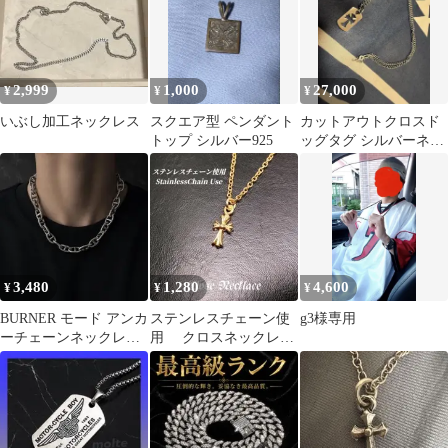
2,999
1,000
27,000
¥
¥
¥
いぶし加工ネックレス
スクエア型 ペンダント
カットアウトクロスド
トップ シルバー925
ッグタグ シルバーネッ
クレス925刻印
3,480
1,280
4,600
¥
¥
¥
BURNER モード アンカ
ステンレスチェーン使
g3様専用
ーチェーンネックレス
用 クロスネックレ
45cm
ス ネックレス
p072 ゴールド