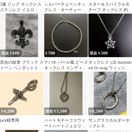
3連 リング ネックレス
シルバーチェーンネッ
スター＆スパイラルモ
ステンレス イエロ－ ア
クレス・キーチェー
チーフ ネックレス 約
クセサリーメンズ チェ
ン・アメカジ our legacy
58cm
ーン
風
600
780
500
現在 ¥
¥
現在 ¥
百合の紋章 ブラック ス
ナバホ パール風 ビーズ
ネックレス y2k starteam
トーン ペンダントトッ
ネックレス インディア
sol fti swag ウィッシュ
プ ゴシック系
ンジュエリー 6mm
コア
41cm
4,200
5,500
6,500
¥
現在 ¥
¥
jack様専用
ハートモチーフスウィ
サングラスホルダーネ
ートハートジュエリー
ックレス
ネックレス ヴィンテー