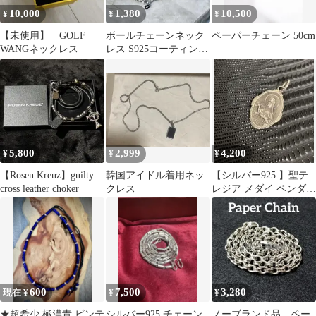
10,000
1,380
10,500
¥
¥
¥
【未使用】 GOLF
ボールチェーンネック
ペーパーチェーン 50cm
WANGネックレス
レス S925コーティング
40cm シルバー925
5,800
2,999
4,200
¥
¥
¥
【Rosen Kreuz】guilty
韓国アイドル着用ネッ
【シルバー925 】聖テ
cross leather choker
クレス
レジア メダイ ペンダン
トトップ
600
7,500
3,280
現在 ¥
¥
¥
★超希少 極濃青 ビンテ
シルバー925 チェーン
ノーブランド品 ペー