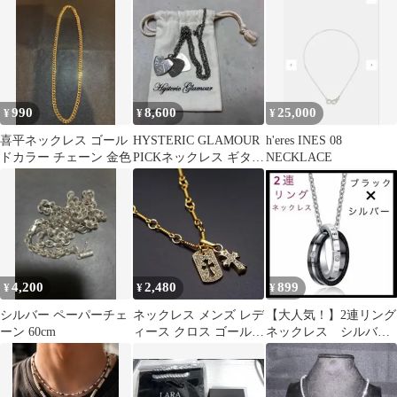
ジ
990
8,600
25,000
¥
¥
¥
喜平ネックレス ゴール
HYSTERIC GLAMOUR
h'eres INES 08
ドカラー チェーン 金色
PICKネックレス ギター
NECKLACE
ガール
4,200
2,480
899
¥
¥
¥
シルバー ペーパーチェ
ネックレス メンズ レデ
【大人気！】2連リング
ーン 60cm
ィース クロス ゴールド
ネックレス シルバー
アクセサリー ジルコニ
&ブラックの組み合わ
ア
せ 新品