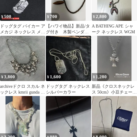
500
700
2,800
¥
¥
¥
ドッグタグ バイカー ア
【ハワイ物品】新品/タ
A BATHING APE シャ
メカジ ネックレス メン
グ付き 木製ペンダン
ーク ネックレス WGM
ズ イーグル シルバー
ト/ネックレス
3,800
1,600
1,280
¥
¥
¥
archiveドクロ スカル ネ
ドッグタグ ネックレス
新品《クロスネックレ
ックレス kmrii gunda 風
シルバーカラー
ス 50cm》小豆チェーン
punk骸骨
ステンレス