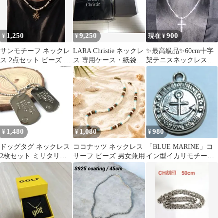
1,250
9,250
900
¥
¥
現在 ¥
サンモチーフ ネックレ
LARA Christie ネックレ
✨️最高級品✨️60cm十字
ス 2点セット ビーズ サ
ス 専用ケース・紙袋付
架テニスネックレスシ
ーフ系
き
ルバー
1,480
1,080
980
¥
¥
¥
ドッグタグ ネックレス
ココナッツ ネックレス
「BLUE MARINE」コ
2枚セット ミリタリー
サーフ ビーズ 男女兼用
イン型イカリモチー
プレート シルバー ボー
フ ペンダントトップ
ルチェ