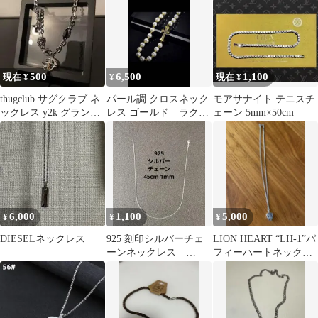
500
6,500
1,100
現在 ¥
¥
現在 ¥
thugclub サグクラブ ネ
パール調 クロスネック
モアサナイト テニスチ
ックレス y2k グランジ
レス ゴールド ラクリ
ェーン 5mm×50cm
opium 十字架
ス
6,000
1,100
5,000
¥
¥
¥
DIESELネックレス
925 刻印シルバーチェ
LION HEART “LH-1”パ
ーンネックレス
フィーハートネックレ
45cm1mm 新品 レディ
ス
ース＆メンズ