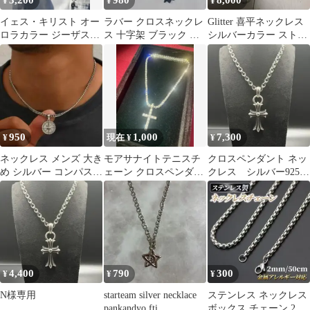
3,200
980
8,000
¥
¥
¥
イェス・キリスト オー
ラバー クロスネックレ
Glitter 喜平ネックレス
ロラカラー ジーザスモ
ス 十字架 ブラック シ
シルバーカラー ストー
チーフ ネックレス メン
リコン ロング ユニセッ
ン
ズ
クス
950
1,000
7,300
¥
現在 ¥
¥
ネックレス メンズ 大き
モアサナイトテニスチ
クロスペンダント ネッ
め シルバー コンパスモ
ェーン クロスペンダン
クレス シルバー925
チーフ 秋冬 韓国雑貨
トセット50cm
S925
アメカジ
4,400
790
300
¥
¥
¥
N様専用
starteam silver necklace
ステンレス ネックレス
pankandyo fti
ボックス チェーン 2㎜