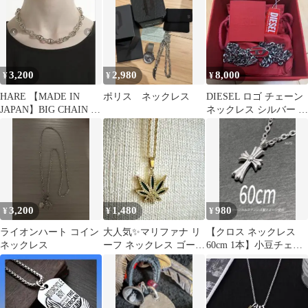
ラッパー ストリート
ク トレット
3,200
2,980
8,000
¥
¥
¥
HARE 【MADE IN
ポリス ネックレス
DIESEL ロゴ チェーン
JAPAN】BIG CHAIN ネ
ネックレス シルバー レ
ックレス
ッド
3,200
1,480
980
¥
¥
¥
ライオンハート コイン
大人気✨マリファナ リ
【クロス ネックレス
ネックレス
ーフ ネックレス ゴール
60cm 1本】小豆チェー
ド ストリート ラインス
ン ステンレス a46
トーン