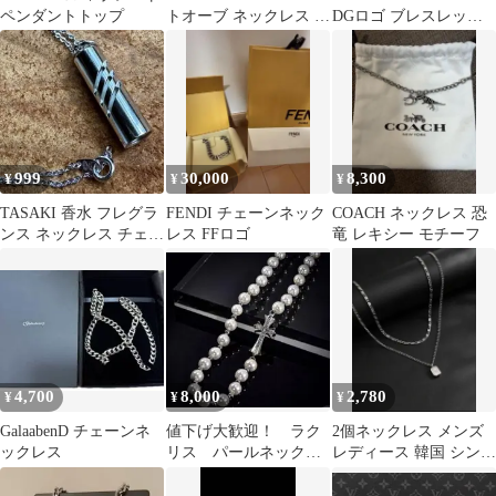
ペンダントトップ
トオーブ ネックレス ブ
DGロゴ ブレスレット
ラック
シルバーカラ
999
30,000
8,300
¥
¥
¥
TASAKI 香水 フレグラ
FENDI チェーンネック
COACH ネックレス 恐
ンス ネックレス チェー
レス FFロゴ
竜 レキシー モチーフ
ン タサキ刻印
4,700
8,000
2,780
¥
¥
¥
GalaabenD チェーンネ
値下げ大歓迎！ ラク
2個ネックレス メンズ
ックレス
リス パールネックレ
レディース 韓国 シンプ
ス シルバー
ル ストリート 重ね付け