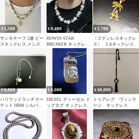
1,500
8,480
1,780
¥
¥
¥
サンモチーフ 2連 ビー
HOWSS STAR
〔ステンレスネックレ
ズネックレス メンズ
BREAKER ネックレス
ス〕 LAネックレス
ポーチ付き
ゴールド LA wxf029
6,000
8,000
40,000
¥
¥
¥
ハリウッドランチマー
DIESEL ディーゼル ド
トゥアレグ ヴィンテ
ケット HRM シルバー
ッグタグ ネックレス
ージ ネックレス
ネックレス 鍵 チャーム
❶