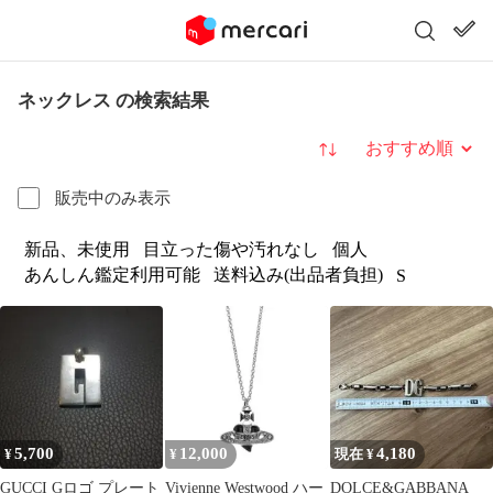
ネックレス の検索結果
並び替え
販売中のみ表示
新品、未使用
目立った傷や汚れなし
個人
あんしん鑑定利用可能
送料込み(出品者負担)
S
5,700
12,000
4,180
¥
¥
現在 ¥
GUCCI Gロゴ プレート
Vivienne Westwood ハー
DOLCE&GABBANA