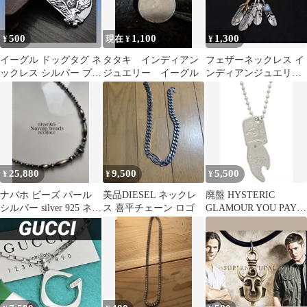
500
1,100
1,300
¥
現在 ¥
¥
イーグル ドッグタグ ネ
タタキ インディアン
フェザーネックレス イ
ックレス シルバー プレ
ジュエリー イーグル
ンディアンジュエリー
ート メンズ アメカジ
調
25,880
9,500
5,500
¥
¥
¥
ナバホ ビーズ パール
美品DIESEL ネックレ
廃盤 HYSTERIC
シルバー silver 925 ネッ
ス 喜平チェーン ロゴ
GLAMOUR YOU PAY
クレス 一連 燻銀
ネックレス シルバー