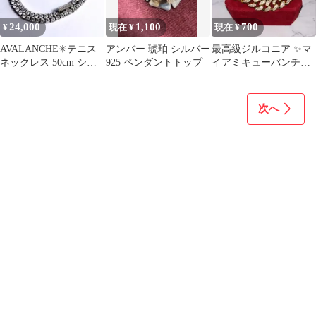
24,000
1,100
700
¥
現在 ¥
現在 ¥
AVALANCHE✳️テニス
アンバー 琥珀 シルバー
最高級ジルコニア ✨マ
ネックレス 50cm シル
925 ペンダントトップ
イアミキューバンチェ
バー925 正規品
ーンネックレス ゴール
ド
次へ