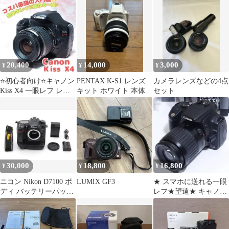
20,400
14,000
3,000
¥
¥
¥
⭐️初心者向け⭐️キャノン
PENTAX K-S1 レンズ
カメラレンズなどの4点
Kiss X4 一眼レフ レン
キット ホワイト 本体
セット
ズセット カメラ
30,000
18,800
16,800
¥
¥
¥
ニコン Nikon D7100 ボ
LUMIX GF3
★ スマホに送れる一眼
ディ バッテリーパック
レフ★望遠★ キャノン
付
EOS Kiss Nセット