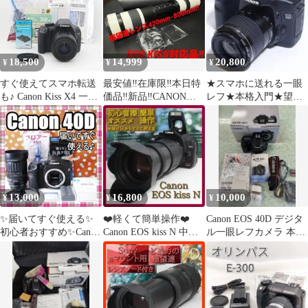
18,500
14,999
20,800
¥
¥
¥
すぐ使えてスマホ転送
最安値‼️在庫限‼️本日特
★スマホに送れる一眼
も♪ Canon Kiss X4 一眼
価品‼️新品‼️CANON
レフ★本格入門★望遠
レフカメラ
用 超望遠レンズeos
★キャノンEOS40Dセ
kiss対応
ット
13,000
16,800
10,000
¥
¥
¥
✨届いてすぐ使える✨
❤️軽くて簡単操作❤️
Canon EOS 40D デジタ
初心者おすすめ✨Canon
Canon EOS kiss N 中望
ル一眼レフカメラ 本体
40D レンズセット
遠レンズセット❤️
一式