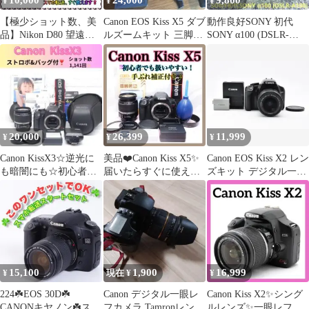
10,000
24,000
9,800
¥
¥
¥
【極少ショット数、美
Canon EOS Kiss X5 ダブ
動作良好SONY 初代
品】Nikon D80 望遠レ
ルズームキット 三脚付
SONY α100 (DSLR-
ンズセット✨レンズ交
き
A100)
換不要✨
20,000
26,399
11,999
¥
¥
¥
Canon KissX3☆逆光に
美品❤️Canon Kiss X5✨
Canon EOS Kiss X2 レン
も暗闇にも☆初心者に
届いたらすぐに使える
ズキット デジタル一眼
おすすめ☆デジタル一
✨スマホ転送OK
カメラ
眼レフ☆
15,100
1,900
16,999
¥
現在 ¥
¥
224☘️EOS 30D☘️
Canon デジタル一眼レ
Canon Kiss X2✨シング
CANONキヤノン☘️スマ
フカメラ Tamronレンズ
ルレンズ✨一眼レフカ