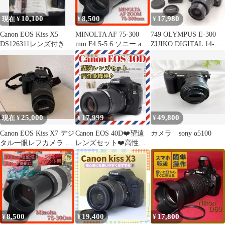
10,100
8,500
17,980
現在 ¥
¥
¥
Canon EOS Kiss X5
MINOLTA AF 75-300
749 OLYMPUS E-300
DS126311レンズ付き美
mm F4.5‐5.6 ソニー aマ
ZUIKO DIGITAL 14-
品
ウント用
45mm
25,000
17,999
49,800
現在 ¥
¥
¥
Canon EOS Kiss X7 デジ
Canon EOS 40D❤️望遠
カメラ sony α5100
タル一眼レフカメラ 本
レンズセット❤️高性能
体
機種✨デジタル一眼レ
フ
8,500
19,400
17,800
¥
¥
¥