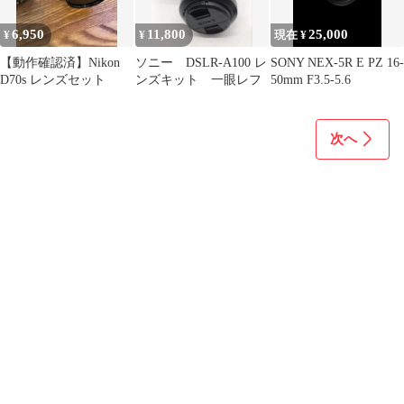
6,950
11,800
25,000
¥
¥
現在 ¥
【動作確認済】Nikon
ソニー DSLR-A100 レ
SONY NEX-5R E PZ 16-
D70s レンズセット
ンズキット 一眼レフ
50mm F3.5-5.6
次へ