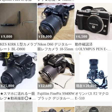
D70sVRセット♪
9,000
10,000
6,500
¥
¥
¥
KES KIRK L型カメラプ
Nikon D60 デジタル一
動作確認済
レート BL-D800
眼レフカメラ 18-55mm
☆OLYMPUS PEN E-
PL1 ブラック バッテリ
ー付
25,800
12,600
20,000
¥
¥
現在 ¥
★スマホに送れる一眼
Fujifilm FinePix S9400W
オリンパス F2 マクロ
レフ★動画撮影⭕️★
ブラック デジタル一眼
E−510
Nikon D3100セット
レフカメラ