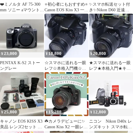
❤️ミノルタ AF 75-300
⭐️初心者にもおすすめ⭐️
✨スマホ転送セット付
mm ソニー aマウント用
Canon EOS Kiss X3 一眼
き✨Nikon D60 近遠対
望遠レンズ❤️
レフ
応手振れ補正レンズセ
ット✨
23,000
18,800
20,800
¥
¥
¥
PENTAX K-S2 ストー
☆スマホに送れる一眼
★スマホに送れる一眼
ングレー
レフ☆本格入門機☆キ
レフ★本格入門★キャ
ャノン EOS 30Dセット
ノンEOS40D IS セット
♫
25,800
15,280
12,800
¥
¥
¥
キャノン EOS KISS X3
☘️カメラデビューに✨️
ニコン Nikon D40x レ
美品 レンズ2セット オ
Canon Kiss X2 一眼レフ
ンズキット スマホ転送
プション多数
簡単操作 初心者
OK ≪S数極少≫