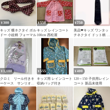
300
550
750
¥
¥
¥
キッズ 蝶ネクタイ ボル
キッズ レインコート
⁠美品❤︎キッズ ワンタッ
ドー 小紋柄 フォーマル
100cm 西松屋
チネクタイ ドット柄 紺
ネイビー フォーマル⁠
1,180
555
400
¥
¥
¥
クロミ リール付きキ
キッズ用 レインコート
120～150 子供用レイン
ーケース サンリオキ
収納バッグ付き
コート 新品未使用
ャラクターズ