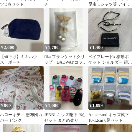
ツ 3点セット
チ
昆虫 Tシャツ等 アイロ
ン プリント ワッペン
2,000
1,700
1,400
¥
¥
¥
【値下げ】ミキハウ
fika ブランケットクリ
ベイブレードx 移動ポ
ス ポーチ
ップ DADWAYコラ
ケット ショルダー 紐付
ボ パールデザイン
き ポケットポーチ
800
1,000
1,899
¥
¥
¥
ハローキティ 敷布団カ
JENNI キッズ靴下 9足
Ampersand キッズ靴下
バー ピンク
セット まとめ売り
10-12cm 6足セット