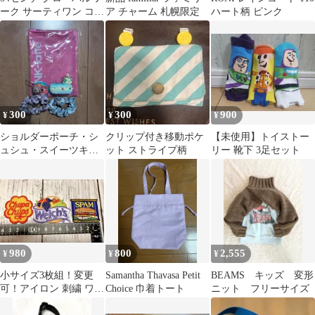
ーク サーティワン コラ
ア チャーム 札幌限定
ハート柄 ピンク
ボ ハット 帽子
300
300
900
¥
¥
¥
ショルダーポーチ・シ
クリップ付き移動ポケ
【未使用】トイストー
ュシュ・スイーツキー
ット ストライプ柄
リー 靴下 3足セット
ホルダー
980
800
2,555
¥
¥
¥
小サイズ3枚組！変更
Samantha Thavasa Petit
BEAMS キッズ 変形
可！アイロン 刺繍 ワッ
Choice 巾着トート
ニット フリーサイズ
ペン！食べ物・飲み