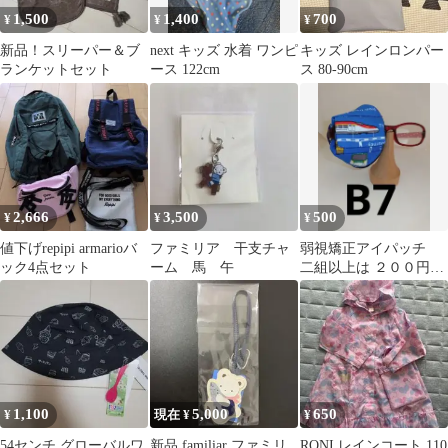
1,500
1,400
700
¥
¥
¥
新品！スリーパー＆ブ
next キッズ 水着 ワンピ
キッズ レインロンパー
ランケットセット
ース 122cm
ス 80-90cm
2,666
3,500
500
¥
¥
¥
値下げrepipi armarioバ
ファミリア 干支チャ
弱視矯正アイパッチ
ック4点セット
ーム 馬 午
二組以上は ２００円引
きなります。
1,100
5,000
650
¥
現在 ¥
¥
54センチ グローバルワ
新品 familiar ファミリ
RONI レインコート 110