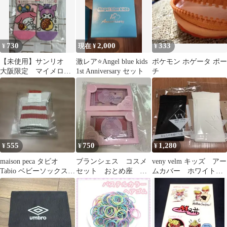
730
2,000
333
¥
現在 ¥
¥
【未使用】サンリオ
激レア⭐️Angel blue kids
ポケモン ホゲータ ポー
大阪限定 マイメロ
1st Anniversary セット
チ
クロミ キッズ靴下
13〜18cm
555
750
1,280
¥
¥
¥
maison peca タビオ
ブランシェス コスメ
veny velm キッズ アー
Tabio ベビーソックス
セット おとめ座 チ
ムカバー ホワイト
13-15cm
ーク＆アイシャドウ
ブラック 2セット