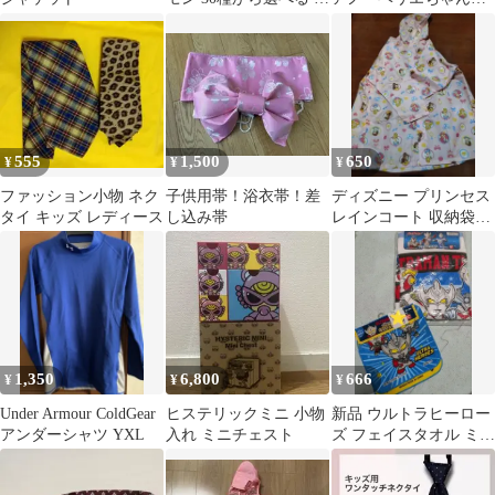
繍ワッペン アイロン熱
ナルミヤ お片付け
用
BOX 収納
555
1,500
650
¥
¥
¥
ファッション小物 ネク
子供用帯！浴衣帯！差
ディズニー プリンセス
タイ キッズ レディース
し込み帯
レインコート 収納袋付
き 110
1,350
6,800
666
¥
¥
¥
Under Armour ColdGear
ヒステリックミニ 小物
新品 ウルトラヒーロー
アンダーシャツ YXL
入れ ミニチェスト
ズ フェイスタオル ミニ
ハンカチ セット