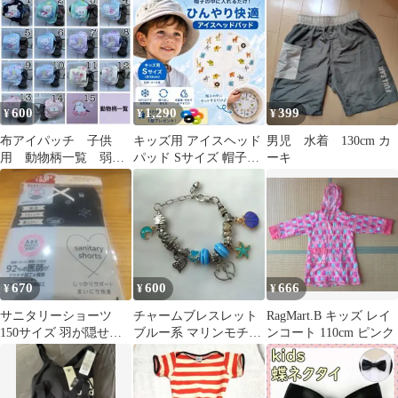
ント
600
1,290
399
¥
¥
¥
布アイパッチ 子供
キッズ用 アイスヘッド
男児 水着 130cm カ
用 動物柄一覧 弱視
パッド Sサイズ 帽子用
ーキ
矯正 眼帯
冷却材
670
600
666
¥
¥
¥
サニタリーショーツ
チャームブレスレット
RagMart.B キッズ レイ
150サイズ 羽が隠せる
ブルー系 マリンモチー
ンコート 110cm ピンク
タイプ
フ