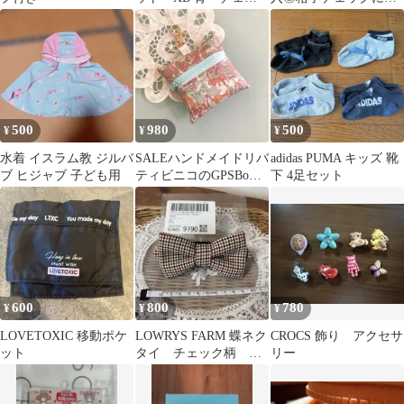
ク
花のポイントが可愛い
キッズソックス
500
980
500
¥
¥
¥
水着 イスラム教 ジルバ
SALEハンドメイドリバ
adidas PUMA キッズ 靴
ブ ヒジャブ 子ども用
ティビニコのGPSBoT
下 4足セット
トーク用ケースジェニ
ーズリボンズ
600
800
780
¥
¥
¥
LOVETOXIC 移動ポケ
LOWRYS FARM 蝶ネク
CROCS 飾り アクセサ
ット
タイ チェック柄 千
リー
鳥格子男の子