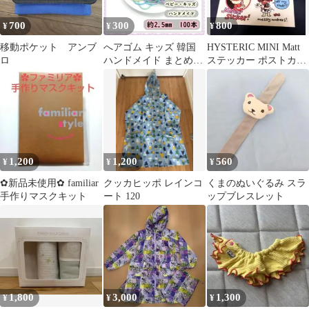
700
300
800
¥
¥
¥
移動ポケット アンブ
へアゴム キッズ 韓国
HYSTERIC MINI Matt
ロ
ハンドメイド まとめ売
ステッカー ポストカー
り パステル 2.5cm 子供
ド
1,200
1,200
560
¥
¥
¥
✿新品未使用✿ familiar
クッカヒッポ レインコ
くまのぬいぐるみ スラ
手作りマスクキット
ート 120
ップブレスレット
1,800
3,000
1,300
¥
¥
¥