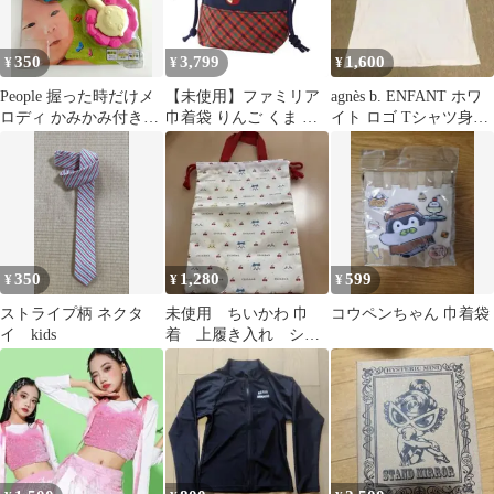
350
3,799
1,600
¥
¥
¥
People 握った時だけメ
【未使用】ファミリア
agnès b. ENFANT ホワ
ロディ かみかみ付き
巾着袋 りんご くま ネ
イト ロゴ Tシャツ身幅
TB033
イビー チェック
43 丈56㌢
350
1,280
599
¥
¥
¥
ストライプ柄 ネクタ
未使用 ちいかわ 巾
コウペンちゃん 巾着袋
イ kids
着 上履き入れ シュ
ーズ入れ