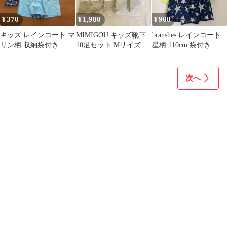
370
1,980
900
¥
¥
¥
キッズ レインコート マ
MIMIGOU キッズ靴下
branshes レインコート
リン柄 収納袋付き
10足セット Mサイズ グ
星柄 110cm 袋付き
120センチ
レー 子供用 ソックス
次へ