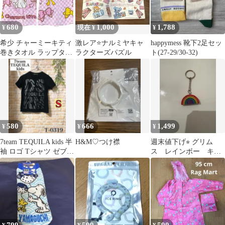
680
1,000
1,788
¥
現在 ¥
¥
希少 チャーミーキティ
激レア⭐️ナルミヤキャ
happymess 靴下2足セッ
巻きタオル ラップタオ
ラクターズパズル
ト(27-29/30-32)
ル プールタオル ピンク
サンリオ
580
666
1,499
¥
¥
¥
7team TEQUILA kids 半
H&M♡つけ襟
週末値下げ⭐︎ グリム
袖 ロゴ Tシャツ ゼブラ
ス レインボー キー
ラメ S
ホルダー