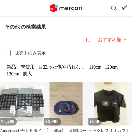
その他 の検索結果
並び替え
販売中のみ表示
新品、未使用
目立った傷や汚れなし
110cm
120cm
個人
130cm
1,200
5,900
650
¥
¥
¥
Ampersand 子供用 タイ
【familiar】 刺繍ポー
ヘラクレスオオカブト