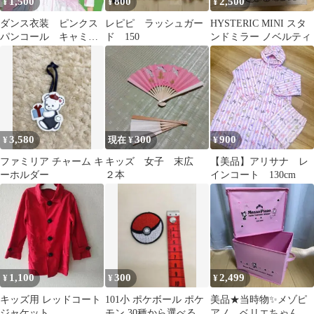
1,500
800
2,500
¥
¥
¥
ダンス衣装 ピンクス
レピピ ラッシュガー
HYSTERIC MINI スタ
パンコール キャミベ
ド 150
ンドミラー ノベルティ
スト 150cm
3,580
300
900
¥
現在 ¥
¥
ファミリア チャーム キ
キッズ 女子 末広
【美品】アリサナ レ
ーホルダー
２本
インコート 130cm
1,100
300
2,499
¥
¥
¥
キッズ用 レッドコート
101小 ポケボール ポケ
美品★当時物✨メゾピ
ジャケット
モン 30種から選べる 刺
アノ ベリエちゃん