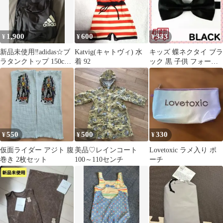
1,900
600
333
¥
¥
¥
新品未使用‼︎adidas☆ブ
Katvig(キャトヴィ) 水
キッズ 蝶ネクタイ ブラ
ラタンクトップ 150cm2
着 92
ック 黒 子供 フォーマ
枚セット‼︎定価¥5000
ル 男の子 結婚式 パー
ティー
550
500
330
¥
¥
¥
仮面ライダー アジト 腹
美品♡レインコート
Lovetoxic ラメ入り ポ
巻き 2枚セット
100～110センチ
ーチ