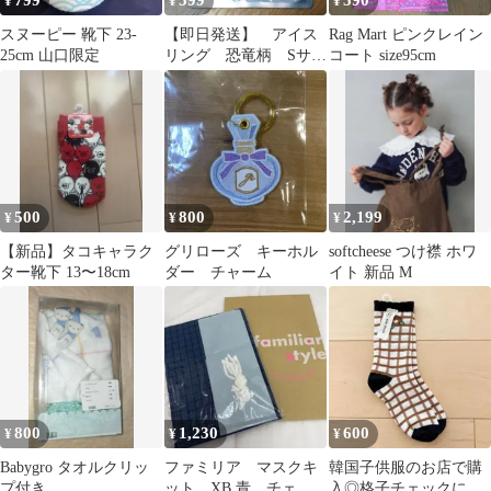
799
599
590
¥
¥
¥
スヌーピー 靴下 23-
【即日発送】 アイス
Rag Mart ピンクレイン
25cm 山口限定
リング 恐竜柄 Sサイ
コート size95cm
ズ BREEZE ブリー
ズ ネック 青
500
800
2,199
¥
¥
¥
【新品】タコキャラク
グリローズ キーホル
softcheese つけ襟 ホワ
ター靴下 13〜18cm
ダー チャーム
イト 新品 M
800
1,230
600
¥
¥
¥
Babygro タオルクリッ
ファミリア マスクキ
韓国子供服のお店で購
プ付き
ット XB 青 チェッ
入◎格子チェックにお