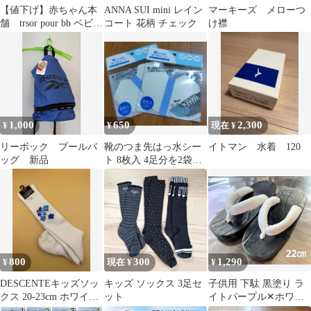
【値下げ】赤ちゃん本
ANNA SUI mini レイン
マーキーズ メローつ
舗 trsor pour bb ベビー
コート 花柄 チェック
け襟
カーケット おくるみ
1,000
650
2,300
¥
¥
現在 ¥
リーボック プールバ
靴のつま先はっ水シー
イトマン 水着 120
ッグ 新品
ト 8枚入 4足分を2袋セ
ット セリア
800
300
1,290
¥
現在 ¥
¥
DESCENTEキッズソッ
キッズ ソックス 3足セ
子供用 下駄 黒塗り ラ
クス 20-23cm ホワイト
ット
イトパープル✕ホワイ
スポーツソックスデサ
ト鼻緒 22㎝