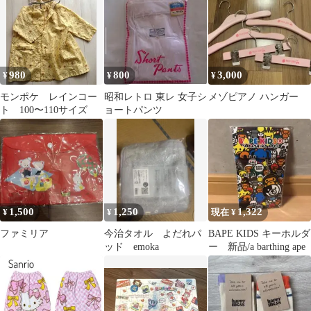
980
800
3,000
¥
¥
¥
モンポケ レインコー
昭和レトロ 東レ 女子シ
メゾピアノ ハンガー
ト 100〜110サイズ
ョートパンツ
1,500
1,250
1,322
¥
¥
現在 ¥
ファミリア
今治タオル よだれパ
BAPE KIDS キーホルダ
ッド emoka
ー 新品/a barthing ape