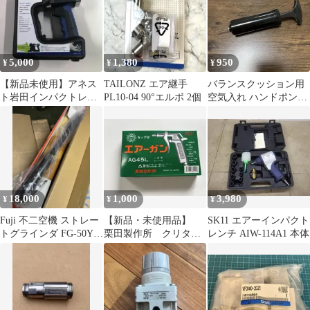
5,000
1,380
950
¥
¥
¥
【新品未使用】アネス
TAILONZ エア継手
バランスクッション用
ト岩田インパクトレン
PL10-04 90°エルボ 2個
空気入れ ハンドポンプ
チ TL2202
ブラック 本体
18,000
1,000
3,980
¥
¥
¥
Fuji 不二空機 ストレー
【新品・未使用品】
SK11 エアーインパクト
トグラインダ FG-50Y-
栗田製作所 クリタ
レンチ AIW-114A1 本体
1B
AG45 エアーガン エ
アーダスター