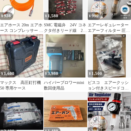
928
1,580
990
¥
¥
¥
エアホース 20m エアホ
SMC 電磁弁 24V コネ
エアーレギュレーター
ース コンプレッサー エ
クタ付きリード線 24
エアーフィルター 圧力
アツール用 業務用
個
調整 水 油 除去 圧力計
減圧
1,600
3,980
1,500
¥
¥
¥
マックス 高圧釘打機
ハイパーブロワーmini
ピスコ エアークッシ
50 専用ケース￼
数回使用品
ョン付きスピードコン
トローラー