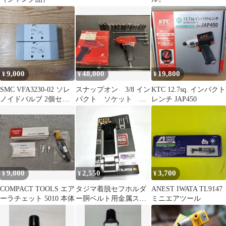
9,000
48,000
19,800
¥
¥
¥
SMC VFA3230-02 ソレ
スナップオン 3/8 イン
KTC 12.7sq. インパクト
ノイドバルブ 2個セッ
パクト ソケット セ
レンチ JAP450
ト
ット SnapOn
9,000
2,550
3,700
¥
¥
¥
COMPACT TOOLS エア
タジマ着脱セフホルダ
ANEST IWATA TL9147
ーラチェット 5010 本体
ー胴ベルト用金属スリ
ミニエアツール
ム