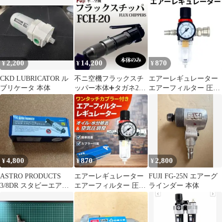
商
2,200
14,200
870
¥
¥
¥
CKD LUBRICATOR ル
不ニ空機フラックスチ
エアーレギュレーター
ブリケータ 本体
ッパー本体➕タガネ2本
エアーフィルター 圧力
付き
計 工具 激安
4,800
870
2,800
¥
¥
¥
ASTRO PRODUCTS
エアーレギュレーター
FUJI FG-25N エアーグ
3/8DR スタビーエアラ
エアーフィルター 圧力
ラインダー 本体
チェット 本体
計 工具 激安 カプラー
ワンタッチ