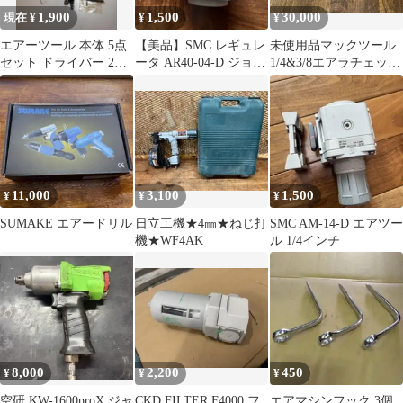
1,900
1,500
30,000
現在 ¥
¥
¥
エアーツール 本体 5点
【美品】SMC レギュレ
未使用品マックツール
セット ドライバー 2段
ータ AR40-04-D ジョイ
1/4&3/8エアラチェット
式 スロットルバルブ装
ントセット（短期間使
MPF59025
置付き
用）
11,000
3,100
1,500
¥
¥
¥
SUMAKE エアードリル
日立工機★4㎜★ねじ打
SMC AM-14-D エアツー
機★WF4AK
ル 1/4インチ
8,000
2,200
450
¥
¥
¥
空研 KW-1600proX ジャ
CKD FILTER F4000 フ
エアマシンフック 3個