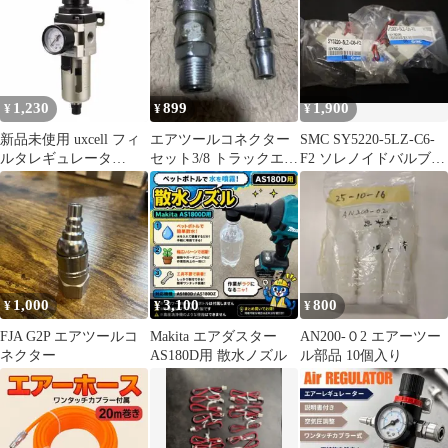
1,230
899
1,900
¥
¥
¥
新品未使用 uxcell フィ
エアツールコネクター
SMC SY5220-5LZ-C6-
ルタレギュレータ
セット3/8 トラックエア
F2 ソレノイドバルブ
AW3000-03
ーチャック
2点
1,000
3,100
800
¥
¥
¥
FJA G2P エアツールコ
Makita エアダスター
AN200-０2 エアーツー
ネクター
AS180D用 散水ノズル
ル部品 10個入り