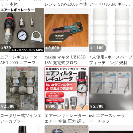
ット 本体
レンチ SIW-1300S 本体
アードリル 3/8 キーレ
スチャック
930
8,000
1,100
¥
¥
¥
エアーレギュレーター
makita マキタ UB185D
⭐️未使用⭐️ホースバーブ
AFR-2000 エアーフィル
18V 充電式ブロワ
フィッティング 燃料 ガ
ター 圧力計 減圧 水分
ス 液体 エアホース 修
除去
理
2,380
900
5,700
¥
¥
¥
ロータリー式ツインエ
エアーレギュレーター
nsk エアースケーラ
アーカプラー
エアー 空気 圧力 調整
ー チップ
水 油 チリ 除去 フィル
ター