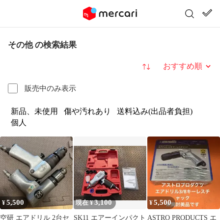
その他 の検索結果
並び替え
販売中のみ表示
新品、未使用
傷や汚れあり
送料込み(出品者負担)
個人
5,500
3,100
5,500
¥
現在 ¥
¥
空研 エアドリル 2台セ
SK11 エアーインパクト
ASTRO PRODUCTS エ