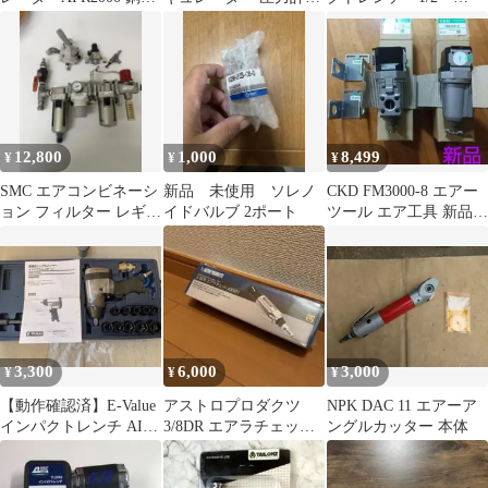
フィルター 圧力計 工具
き (三共コーポレーシ
12.7mm
ョン #383)
12,800
1,000
8,499
¥
¥
¥
SMC エアコンビネーシ
新品 未使用 ソレノ
CKD FM3000-8 エアー
ョン フィルター レギュ
イドバルブ 2ポート
ツール エア工具 新品
レーター ユニット
エアフィルタ 工具
3,300
6,000
3,000
¥
¥
¥
【動作確認済】E-Value
アストロプロダクツ
NPK DAC 11 エアーア
インパクトレンチ AIW-
3/8DR エアラチェット
ングルカッター 本体
415G 本体
AR901