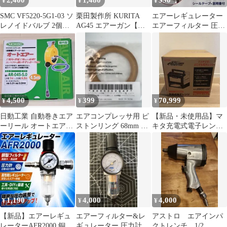
2,400
1,480
990
¥
¥
¥
SMC VF5220-5G1-03 ソ
栗田製作所 KURITA
エアーレギュレーター
レノイドバルブ 2個セ
AG45 エアーガン【新
エアーフィルター 圧力
ット
品・未使用】
調整 水 油 除去 圧力計
減圧
4,500
399
70,999
¥
¥
¥
日動工業 自動巻きエア
エアコンプレッサ用 ピ
【新品・未使用品】マ
ーリール オートエアー
ストンリング 68mm オ
キタ充電式電子レンジ
AR-045-5.0
イルレス交換キット
MW001GZ
1,190
4,000
4,000
¥
¥
¥
【新品】エアーレギュ
エアーフィルター&レ
アストロ エアインパ
レーターAFR2000 銅製
ギュレーター 圧力計付
クトレンチ 1/2