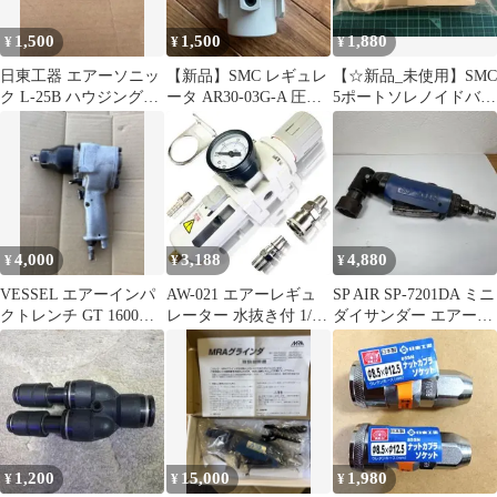
1,500
1,500
1,880
¥
¥
¥
日東工器 エアーソニッ
【新品】SMC レギュレ
【☆新品_未使用】SMC
ク L-25B ハウジング
ータ AR30-03G-A 圧力
5ポートソレノイドバル
SubAssy TP11479
ゲージ取付可
ブ VF3140-2DZ1
4,000
3,188
4,880
¥
¥
¥
VESSEL エアーインパ
AW-021 エアーレギュ
SP AIR SP-7201DA ミニ
クトレンチ GT 1600VP
レーター 水抜き付 1/4
ダイサンダー エアーツ
本体
手動排水 コンプレッサ
ール 動作確認済み
ー用
1,200
15,000
1,980
¥
¥
¥