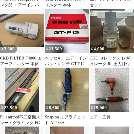
ンク品 エアーインパク
ィルター 本体
セット
トレンチ
2,200
21,500
4,000
¥
¥
¥
CKD FILTER F4000 エ
ベッセル エアーイン
CKD セレックス レギ
アーフィルター 本体
パクトレンチ GT-P12
ュレータ Rc 圧力計付
22,500
8,600
15,000
¥
¥
¥
Fuji airtool不二空機スト
Snap-on エアラチェッ
エアー工具
レートグラインダ FG-
ト AT238A
5HL-1 バフ研磨