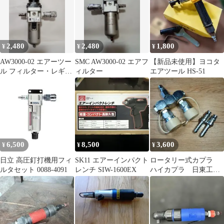
2,480
2,480
1,800
¥
¥
¥
AW3000-02 エアーツー
SMC AW3000-02 エアフ
【新品未使用】ヨコタ
ル フィルター・レギュ
ィルター
エアツール HS-51
レーター
6,500
8,500
3,600
¥
¥
¥
日立 高圧釘打機用フィ
SK11 エアーインパクト
ロータリー式カプラ
ルタセット 0088-4091
レンチ SIW-1600EX
ハイカプラ 日東工
器 コンプレッサー
エアーツール