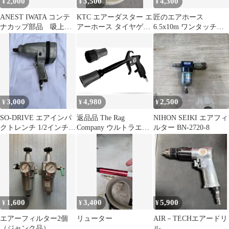
2,000
3,500
4,300
¥
¥
¥
ANEST IWATA コンテ
KTC エアーダスター エ
匠のエアホース
ナカップ部品 吸上
アーホース タイヤゲー
6.5x10m ワンタッチカ
式 コンテナPC-1 フタ
ジセット
プラ付
3,000
4,980
2,500
¥
¥
¥
SO-DRIVE エアインパ
返品品 The Rag
NIHON SEIKI エアフィ
クトレンチ 1/2インチ！
Company ウルトラエア
ルター BN-2720-8
中型トラックにも行け
ーブラスターV2 No.59
ます。
1,600
3,400
5,900
¥
¥
¥
エアーフィルター2個
リューター
AIR－TECHエアードリ
（ジャンク品）
ル。