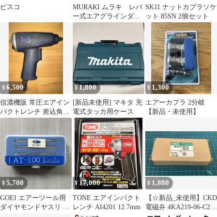
ピスコ
MURAKI ムラキ レバ
SK11 ナットカプラソケ
ー式エアグラインダ
ット 85SN 2個セット
グラインダー エアー
グラインダー
6,500
1,800
1,300
¥
¥
¥
信濃機販 常圧エアイン
[新品未使用] マキタ 充
エアーカプラ 2分岐
パクトレンチ 差込角
電式タッカ用ケース
【新品・未使用】
9.5mm 本体のみ SI-
1356
5,700
17,000
1,880
¥
¥
¥
GOEI エアーツール用
TONE エアインパクト
【☆新品_未使用】CKD
ダイヤモンドヤスリ 4
レンチ AI4201 12.7mm
電磁弁 4KA219-06-C2-
本セット AT-100 妙義工
DC24V