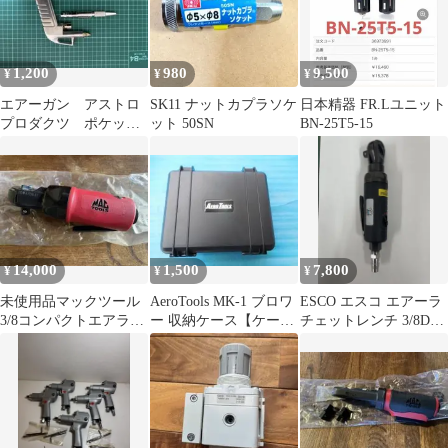
1,200
980
9,500
¥
¥
¥
エアーガン アストロ
SK11 ナットカプラソケ
日本精器 FR.Lユニット
プロダクツ ポケット
ット 50SN
BN-25T5-15
ブローガン
14,000
1,500
7,800
¥
¥
¥
未使用品マックツール
AeroTools MK-1 ブロワ
ESCO エスコ エアーラ
3/8コンパクトエアラチ
ー 収納ケース【ケース
チェットレンチ 3/8DR
ェットARP538mactools
のみ】
六角ソケット2個付属