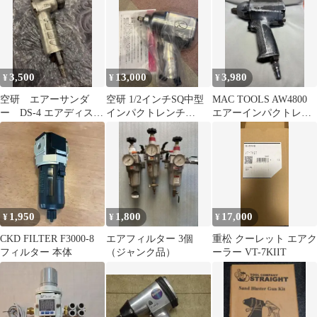
3,500
13,000
3,980
¥
¥
¥
空研 エアーサンダ
空研 1/2インチSQ中型
MAC TOOLS AW4800
ー DS-4 エアディスク
インパクトレンチ
エアーインパクトレン
サンダー
(12.7mm角) KW19
チ 本体動作確認済
1,950
1,800
17,000
¥
¥
¥
CKD FILTER F3000-8
エアフィルター 3個
重松 クーレット エアク
フィルター 本体
（ジャンク品）
ーラー VT-7KIIT