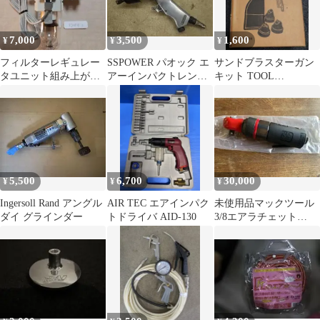
7,000
3,500
1,600
¥
¥
¥
フィルターレギュレー
SSPOWER パオック エ
サンドブラスターガン
タユニット組み上がり
アーインパクトレンチ
キット TOOL
SMC AW30-02BE1-B
12.7sq 本体
COMPANY STRAIGHT
5,500
6,700
30,000
¥
¥
¥
Ingersoll Rand アングル
AIR TEC エアインパク
未使用品マックツール
ダイ グラインダー
トドライバ AID-130
3/8エアラチェット
AR38RP