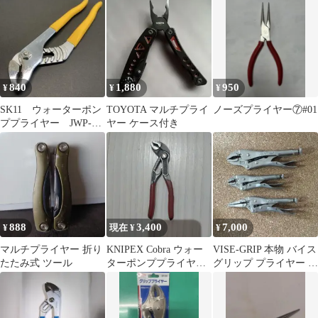
840
1,880
950
¥
¥
¥
SK11 ウォーターポン
TOYOTA マルチプライ
ノーズプライヤー⑦#01
ププライヤー JWP-
ヤー ケース付き
250
888
3,400
7,000
¥
現在 ¥
¥
マルチプライヤー 折り
KNIPEX Cobra ウォー
VISE-GRIP 本物 バイス
たたみ式 ツール
ターポンププライヤー
グリップ プライヤー セ
125
ット