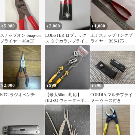
5,980
2,000
1,000
¥
¥
¥
スナップオン Snap-on
LOBSTER ロブテック
HIT スナップリングプ
プライヤー 46ACF
ス タテカランプライヤ
ライヤー RSS-175
KT250
2,000
999
798
¥
¥
¥
KTC ラジオペンチ
【最大50mm対応】
CORDIA マルチプライ
HEIZO ウォーターポン
ヤー ケース付き
ププライヤー 250mm
HWP-250 7段階調整 新
品