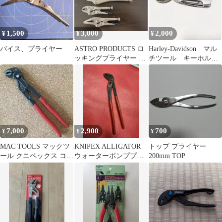
1,500
3,000
2,000
¥
¥
¥
バイス、プライヤー
ASTRO PRODUCTS ロ
Harley-Davidson マル
ッキングプライヤー 3
チツール キーホルダ
本セット
ー ハーレーダビッド
ソン
7,000
2,900
700
¥
¥
¥
MAC TOOLS マックツ
KNIPEX ALLIGATOR
トップ プライヤー
ール クニペックス コブ
ウォーターポンププラ
200mm TOP
ラ
イヤー 300ｍｍ