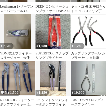
Leatherman レザーマン
DEEN コンビネーショ
ヤットコ 矢床 平口ヤッ
スーパーツール300
ンプライヤー DNP-200J
トコ １３０ミリ２丁
7,500
1,080
1,280
¥
¥
¥
YDM 技工プライヤー
SUPERTOOL スナップ
カップリングツール カ
スリージョー 未使用
リングプライヤー
プラー 外し 自動車 電
新品
CH1A 穴用
気 コネクター オートバ
イ バイク
1,500
1,250
10,000
現在 ¥
¥
¥
60L0805-03 ウォーター
IPS ソフトタッチウォ
TAS TOKYO ロングノ
ポンププライヤー 3本
ータポンププライヤ
ーズプライヤー