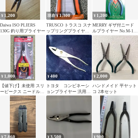
1,200
1,300
1,200
¥
現在 ¥
¥
Daiwa ISO PLIERS
TRUSCO トラスコ スナ
MERRY ギザ付ニード
130G 釣り用プライヤー
ップリングプライヤー
ルプライヤー No.M-13
軸用 51-0B
140mm
1,000
400
2,000
¥
¥
¥
【値下げ】未使用 スリ
トヨタ コンビネーシ
ハンドメイド 平ヤット
ーピークス ニードルノ
ョンプライヤー 汎用工
コ 2本セット
ーズプライヤー 130mm
具
7,860
3,500
900
¥
¥
¥