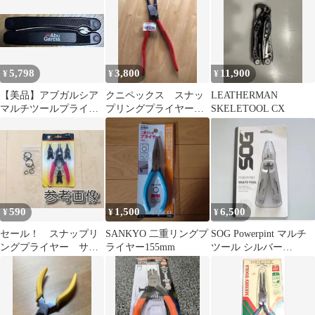
5,798
3,800
11,900
¥
¥
¥
【美品】アブガルシア
クニペックス スナッ
LEATHERMAN
マルチツールプライヤ
プリングプライヤー穴
SKELETOOL CX
ー
用
590
1,500
6,500
¥
¥
¥
セール！ スナップリ
SANKYO 二重リングプ
SOG Powerpint マルチ
ングプライヤー サー
ライヤー155mm
ツール シルバー
クリッパー サークリ
PP1001
ングプライヤー