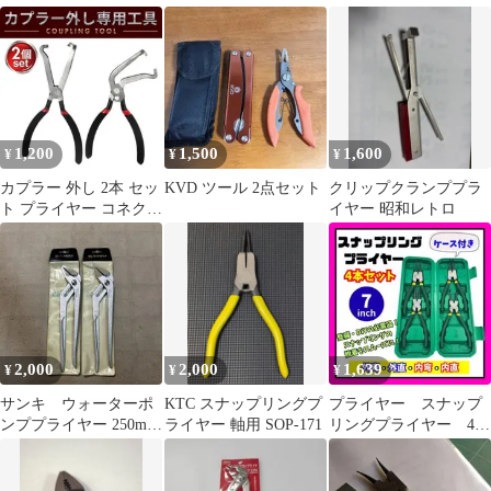
セット 250mm
250mm WH-250
1,200
1,500
1,600
¥
¥
¥
カプラー 外し 2本 セッ
KVD ツール 2点セット
クリップクランププラ
ト プライヤー コネクタ
イヤー 昭和レトロ
ー リムーバー ペンチ
工具
2,000
2,000
1,639
¥
¥
¥
サンキ ウォーターポ
KTC スナップリングプ
プライヤー スナップ
ンププライヤー 250mm
ライヤー 軸用 SOP-171
リングプライヤー 4本
2本セット
セット 7インチ ケース
付き