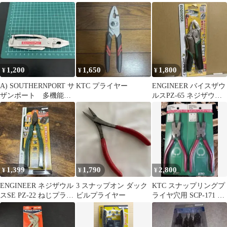
ライヤー シーリング
外し
1,200
1,650
1,800
¥
¥
¥
A) SOUTHERNPORT サ
KTC プライヤー
ENGINEER バイスザウ
ザンポート 多機能プ
ルスPZ-65 ネジザウル
ライヤー SPMT-002
ス
1,399
1,790
2,800
¥
¥
¥
ENGINEER ネジザウル
3 スナップオン ダック
KTC スナップリングプ
スSE PZ-22 ねじプライ
ビルプライヤー
ライヤ穴用 SCP-171 2
ヤー
本セット