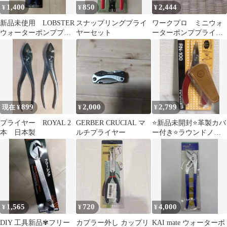
1,400
850
2,444
¥
¥
¥
新品未使用 LOBSTER
スナップリングプライ
ワークプロ ミニウォ
ウォーターポンププラ
ヤーセット
ーターポンププライヤ
イヤー WP250H 250mm
ー
899
2,000
2,799
現在 ¥
¥
¥
プライヤー ROYAL 2
GERBER CRUCIAL マ
⭐️新品未開封⭐️革製カバ
本 日本製
ルチプライヤー
ー付き⭐️ラウンドノー
ズプライヤ ステンレ
ス製 RN-100
1,565
720
4,000
¥
¥
¥
DIY 工具新品✾フリー
カプラー外し カップリ
KAI mate ウォーターポ