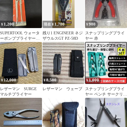
1,200
1,780
980
¥
現在 ¥
¥
SUPERTOOL ウォータ
残り1 ENGINEER ネジ
スナップリングプライ
ーポンププライヤー
ザウルスGT PZ-58D
ヤー 赤
GW 250
12,000
8,500
1,000
¥
¥
¥
レザーマン SURGE
レザーマン ウェーブ
スナップリングプライ
マルチプライヤー
ヤー ペンチ サークリッ
プ プライヤー 工具 4本
セット