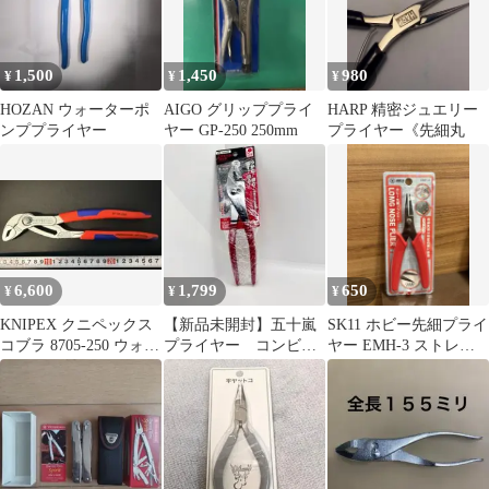
1,500
1,450
980
¥
¥
¥
HOZAN ウォーターポ
AIGO グリッププライ
HARP 精密ジュエリー
ンププライヤー
ヤー GP-250 250mm
プライヤー《先細丸
6,600
1,799
650
¥
¥
¥
KNIPEX クニペックス
【新品未開封】五十嵐
SK11 ホビー先細プライ
コブラ 8705-250 ウォー
プライヤー コンビネ
ヤー EMH-3 ストレー
ターポンププライヤー
ーションプライヤ グリ
トタイプ
ップ付200mm