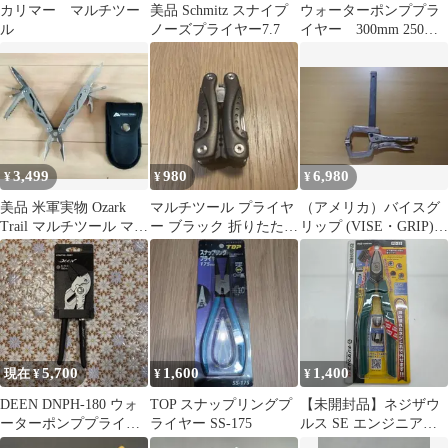
カリマー マルチツー
美品 Schmitz スナイプ
ウォーターポンププラ
ル
ノーズプライヤー7.7
イヤー 300mm 250mm
180mm 3本セット
3,499
980
6,980
¥
¥
¥
美品 米軍実物 Ozark
マルチツール プライヤ
（アメリカ）バイスグ
Trail マルチツール マル
ー ブラック 折りたたみ
リップ (VISE・GRIP)
チプライヤー ケース付
式
バークランプ 310S
5,700
1,600
1,400
現在 ¥
¥
¥
DEEN DNPH-180 ウォ
TOP スナップリングプ
【未開封品】ネジザウ
ーターポンププライヤ
ライヤー SS-175
ルス SE エンジニア
ー X-10 180mm
PZ-22