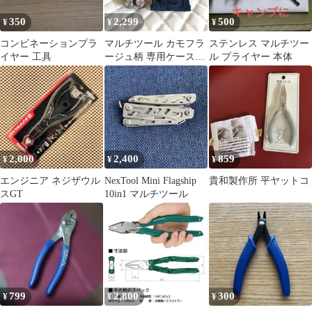
350
2,299
500
¥
¥
¥
コンビネーションプラ
マルチツール カモフラ
ステンレス マルチツー
イヤー 工具
ージュ柄 専用ケース付
ル プライヤー 本体
き
2,000
2,400
859
¥
¥
¥
エンジニア ネジザウル
NexTool Mini Flagship
貴和製作所 平ヤットコ
スGT
10in1 マルチツール
799
2,800
300
¥
¥
¥