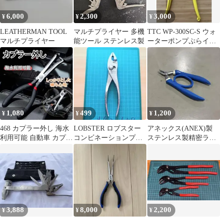
6,000
2,300
3,000
¥
¥
¥
LEATHERMAN TOOL
マルチプライヤー 多機
TTC WP-300SC-S ウォ
マルチプライヤー
能ツール ステンレス製
ーターポンプぷらイヤ
ー 300mmバネ付樹脂製
1,080
499
1,200
¥
¥
¥
468 カプラー外し 海水
LOBSTER ロブスター
アネックス(ANEX)製
利用可能 自動車 カプと
コンビネーションプラ
ステンレス製精密ラバ
る ツール カップリング
イヤー 工具 中古 整備
ーグリップヤットコ 標
準タイプ (
3,888
8,000
2,200
¥
¥
¥