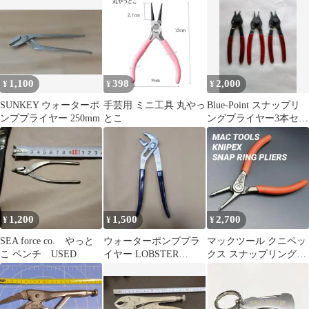
1,100
398
2,000
¥
¥
¥
SUNKEY ウォーターポ
手芸用 ミニ工具 丸やっ
Blue-Point スナップリ
ンププライヤー 250mm
とこ
ングプライヤー3本セッ
ト 送料込
1,200
1,500
2,700
¥
¥
¥
SEA force co. やっと
ウォーターポンププラ
マックツール クニペッ
こ ペンチ USED
イヤー LOBSTER
クス スナップリングプ
250mm
ライヤー 穴用 ⑩