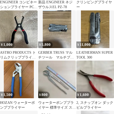
ENGINEER コンビネー
新品 ENGINEER ネジ
クリンピングプライヤ
ションプライヤー PC-
ザウルスEL PZ-78
ー
06
1,000
5,800
11,000
¥
¥
¥
ASTRO PRODUCTS ト
GERBER TRUSS マル
LEATHERMAN SUPER
リムクリッププライヤ
チツール マルチプラ
TOOL 300
ー 30°
イヤー
1,500
800
1,600
¥
¥
¥
HOZAN ウォーターポ
ウォーターポンププラ
2, スナップオン ダック
ンププライヤー
イヤー 標準サイズ スチ
ビルプライヤー
ール製