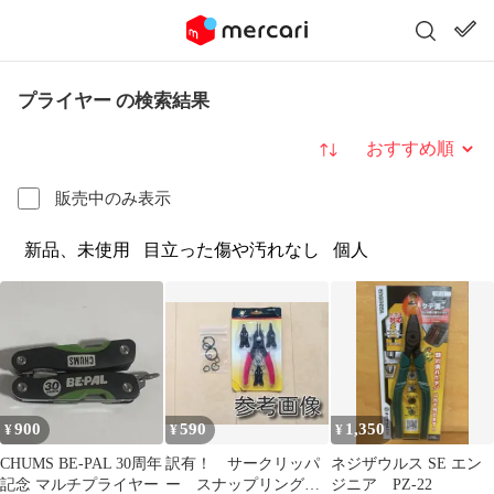
プライヤー の検索結果
並び替え
販売中のみ表示
新品、未使用
目立った傷や汚れなし
個人
900
590
1,350
¥
¥
¥
CHUMS BE-PAL 30周年
訳有！ サークリッパ
ネジザウルス SE エン
記念 マルチプライヤー
ー スナップリングプ
ジニア PZ-22