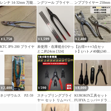
レンチ 14-32mm 万能レ
ングツール プライヤー
ンププライヤー 250mm
ンチ
工具 コネクター外し 配
線
1,750
1,599
2,400
¥
¥
¥
KTC JPS-200 プライヤ
未使用・在庫処分∥やっ
【お得⭐️⭐️⭐️3点セッ
ー
とこ約24cm [324]
ト】(ハトメ40個)2400
円
2,400
590
8,000
¥
¥
¥
ネジザウルス PZ-59
スナップリングプライ
KUROKIN工具セット
ヤー セット リムーバー
FUJIYA ニッパードライ
プライヤー サークリッ
バー OLFAカッター
プ 工具