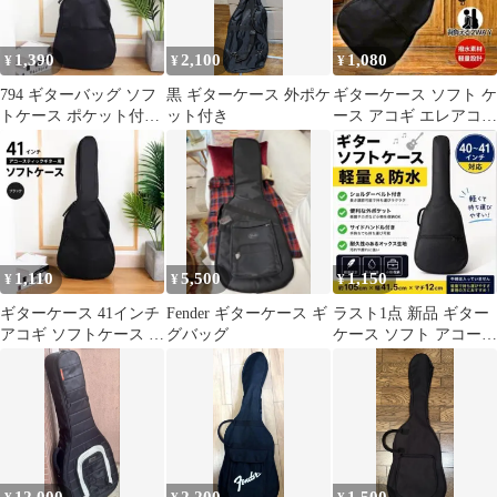
1,390
2,100
1,080
¥
¥
¥
794 ギターバッグ ソフ
黒 ギターケース 外ポケ
ギターケース ソフト ケ
トケース ポケット付き
ット付き
ース アコギ エレアコ
ショルダー 楽器アクセ
軽量 撥水 ブラック 41
サリー
インチ
1,110
5,500
1,150
¥
¥
¥
ギターケース 41インチ
Fender ギターケース ギ
ラスト1点 新品 ギター
アコギ ソフトケース 軽
グバッグ
ケース ソフト アコース
量 撥水 リュック ブラ
ティック エレキ 軽量防
ック
水黒41