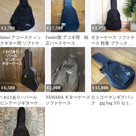
2,700
17,500
1,150
¥
¥
¥
James アコースティッ
Fender製 アコギ用 純
ギターケース ソフトケ
クギター用 ソフトケー
正ハードケース
ース 軽量 ブラック 黒
ス
小物収納 ポケット付き
持ち運び
6,500
2,000
15,000
¥
¥
¥
✨わけあり✨パール
YAMAHA ギターケース
ロッコーマンギグバッ
ビンテージギターケー
ソフトケース
ク gig bag 335 セミア
ス
コ