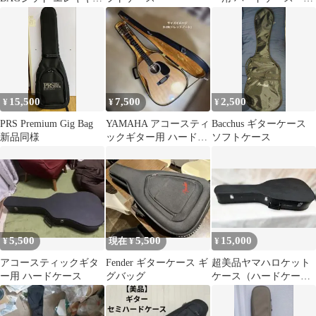
ー用ギグバッグ
ラメンコギター クラ
シックギター
15,500
7,500
2,500
¥
¥
¥
PRS Premium Gig Bag
YAMAHA アコースティ
Bacchus ギターケース
新品同様
ックギター用 ハードケ
ソフトケース
ース 昭和ビンテージ
5,500
5,500
15,000
¥
現在 ¥
¥
アコースティックギタ
Fender ギターケース ギ
超美品ヤマハロケット
ー用 ハードケース
グバッグ
ケース（ハードケー
ス）ドレッドノート用