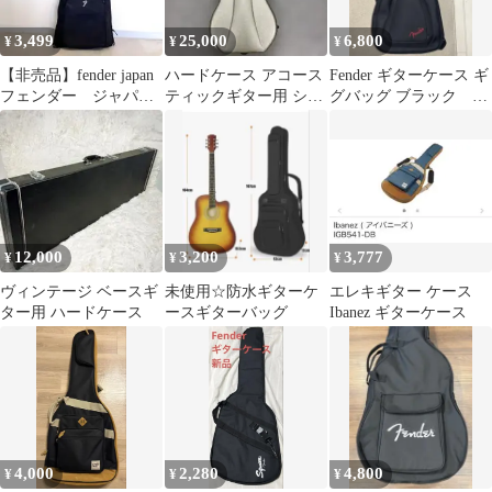
3,499
25,000
6,800
¥
¥
¥
【非売品】fender japan
ハードケース アコース
Fender ギターケース ギ
フェンダー ジャパ
ティックギター用 シル
グバッグ ブラック ド
ン ギグバックソフト
バー
レットノート用 おま
ケース
け付
12,000
3,200
3,777
¥
¥
¥
ヴィンテージ ベースギ
未使用☆防水ギターケ
エレキギター ケース
ター用 ハードケース
ースギターバッグ
Ibanez ギターケース
4,000
2,280
4,800
¥
¥
¥