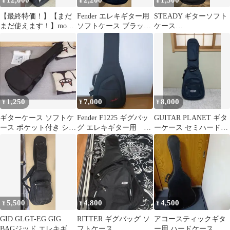
12,000
2,200
1,500
¥
¥
¥
【最終特価！】【まだ
Fender エレキギター用
STEADY ギターソフト
まだ使えます！】mono
ソフトケース ブラック
ケース
M80-AD アコギ用ケー
純正
(980mm×380mm×50mm)
ス
1,250
7,000
8,000
¥
¥
¥
ギターケース ソフトケ
Fender F1225 ギグバッ
GUITAR PLANET ギタ
ース ポケット付き ショ
グ エレキギター用 新
ーケース セミハードケ
ルダー 楽器アクセサリ
品
ース
ー41インチ
5,500
4,800
4,500
¥
¥
¥
GID GLGT-EG GIG
RITTER ギグバッグ ソ
アコースティックギタ
BAGジッド エレキギタ
フトケース
ー用 ハードケース フ