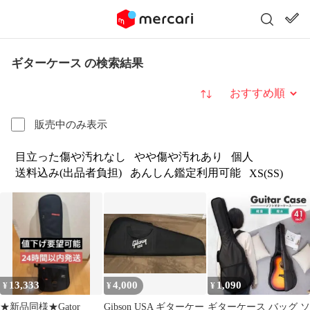
ギターケース の検索結果
並び替え
販売中のみ表示
目立った傷や汚れなし
やや傷や汚れあり
個人
送料込み(出品者負担)
あんしん鑑定利用可能
XS(SS)
13,333
4,000
1,090
¥
¥
¥
★新品同様★Gator
Gibson USA ギターケー
ギターケース バッグ ソ