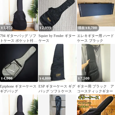
1,320
2,999
8,700
¥
¥
現在 ¥
794 ギターバッグ ソフ
Squier by Fender ギター
エレキギター用 ハード
トケース ポケット付き
ケース
ケース ブラック
ショルダー 楽器アクセ
サリー
4,000
4,000
7,500
¥
¥
¥
Epiphone ギターケース
ESP ギターケース ギグ
ギター用 ブラック ア
ギグバッグ
バッグ ソフトケース
コースティックギター