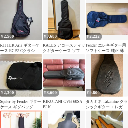
2,500
3,680
2,222
¥
¥
¥
RITTER Aria ギターケ
KACES アコースティッ
Fender エレキギター用
ース RGP2-Cクラシッ
クギターケース ソフト
ソフトケース 純正 薄手
クギター用
ケース アコギ ケース
フェンダー
2,300
8,600
9,800
¥
¥
¥
Squier by Fender ギター
KIKUTANI GVB-60SA
タカミネ Takamine クラ
ケース ギグバッグ
BLK
シックギター エレガッ
トハードケースです。