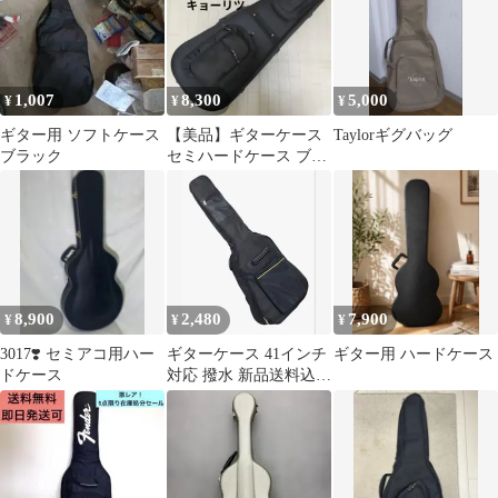
1,007
8,300
5,000
¥
¥
¥
ギター用 ソフトケース
【美品】ギターケース
Taylorギグバッグ
ブラック
セミハードケース ブラ
ック キョーリツSHE-
120/BK
8,900
2,480
7,900
¥
¥
¥
3017❣️ セミアコ用ハー
ギターケース 41インチ
ギター用 ハードケース
ドケース
対応 撥水 新品送料込
み！！