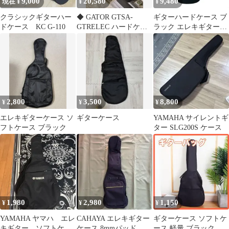
9,000
20,580
9,480
現在 ¥
¥
¥
クラシックギターハー
◆ GATOR GTSA-
ギターハードケース ブ
ドケース KC G-110
GTRELEC ハードケー
ラック エレキギター
ス
大型 保管 持ち運び
2,800
3,500
8,800
¥
¥
¥
エレキギターケース ソ
ギターケース
YAMAHA サイレントギ
フトケース ブラック
ター SLG200S ケース
1,980
2,980
1,150
¥
¥
¥
YAMAHA ヤマハ エレ
CAHAYA エレキギター
ギターケース ソフトケ
キギター ソフトケー
ケース 8mmパッド 軽
ース 軽量 ブラック 黒