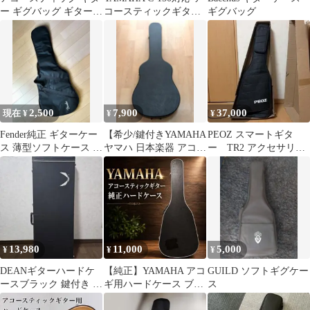
ー ギグバッグ ギターケ
コースティックギター
ギグバッグ
ース
用ハードケース
2,500
7,900
37,000
現在 ¥
¥
¥
Fender純正 ギターケー
【希少/鍵付きYAMAHA
PEOZ スマートギタ
ス 薄型ソフトケース ブ
ヤマハ 日本楽器 アコギ
ー TR2 アクセサリー
ラック
ハードケース ヴィンテ
付
ージ
13,980
11,000
5,000
¥
¥
¥
DEANギターハードケ
【純正】YAMAHA アコ
GUILD ソフトギグケー
ースブラック 鍵付き 現
ギ用ハードケース ブラ
ス
状品 内装ブラック
ック ギター #72925