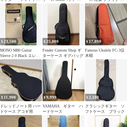
ス ギターケース バ
量 ソフトケース
小物収納 ポケット付き
ッグ 黒
持ち運び
23,500
25,800
17,890
¥
¥
¥
MONO M80 Guitar
Fender Custom Shop ギ
Famous Ukulele FC-3仅
Sleeve 2.0 Black エレキ
ターケース ギグバッグ
木蜡
ギター
11,900
9,999
2,100
¥
¥
¥
ドレッドノート用 ハー
YAMAHA ギター ハ
クラシックギター ソ
ドケース アコギ用
ードケース
フトケース ブラック