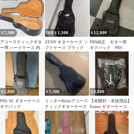
7,300
1,300
12,900
¥
現在 ¥
¥
アコースティックギタ
ZENN ギターケース ソ
PRS純正 ギター用
ー用 ハードケース 内装
フトケース ブラック
ギグバック PRS
美品 オレンジ ヴィンテ
Signature Gig Bag
ージ
5,800
5,500
3,800
¥
¥
¥
PRS SE ギターケース
リッターRitterアコース
【未開封・未使用品】
ギグバッグ
ティックギターケース
Ibanez ギターケース ソ
フトケース ギグバッグ