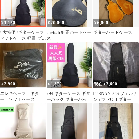
1,150
20,000
6,000
¥
¥
¥
‼️大特価‼️ギターケース
Gretsch 純正ハードケー
ギターハードケース
ソフトケース 軽量 ブラ
ス
ック 黒 小物収納 ポケ
ット
2,900
1,379
3,600
¥
¥
現在 ¥
エレキベース ギタ
794 ギターケース ギタ
FERNANDES フェルナ
ー ソフトケース
ーバック ギターバッグ
ンデス ZO-3 ギターケ
Squier by Fender
軽量バッグ バンド 楽器
ース ソフトケース 最安
値