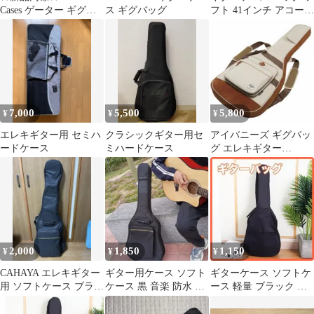
Cases ゲーター ギグバ
ス ギグバッグ
フト 41インチ アコース
ッグ ★
ティックギター 楽器 エ
レアコ
7,000
5,500
5,800
¥
¥
¥
エレキギター用 セミハ
クラシックギター用セ
アイバニーズ ギグバッ
ードケース
ミハードケース
グ エレキギター
IGB541-BE ベージュ
2,000
1,850
1,150
¥
¥
¥
CAHAYA エレキギター
ギター用ケース ソフト
ギターケース ソフトケ
用 ソフトケース ブラッ
ケース 黒 音楽 防水 バ
ース 軽量 ブラック 黒
ク
ンドアコギ エレキギタ
小物収納 ポケット付き
ー
持ち運び