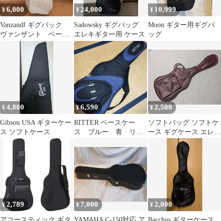
6,000
24,000
10,999
¥
¥
¥
Vanzandf ギグバック
Sadowsky ギグバッグ
Moon ギター用ギグバ
ヴァンザント ベージ
エレキギター用 ケース
ッグ
ュ
4,800
6,590
2,500
¥
¥
¥
Gibson USA ギターケー
RITTER ベースケー
ソフトバッグ ソフトケ
ス ソフトケース
ス ブルー 青 リッ
ース ギグケース エレキ
ター
ギターケース PUレザー
2,789
7,000
2,000
¥
¥
¥
アコースティック ギタ
YAMAHA C-150対応 ア
Bacchus ギターケース