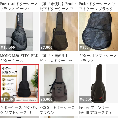
Powerpad ギターケース
【新品未使用】Fender
Fnder ギターケース ソ
ブラック ベージュ
純正ギターケース フェ
フトケース ブラック
ンダー 黒 匿名 送
料込
18,000
7,800
960
¥
¥
¥
MONO M80-STEG-BLK
【新品・無使用】
ギター用 ソフトケース
ギター ケース
Martinez ギター セミ
ブラック
ハードケース
1,480
5,000
6,600
¥
¥
¥
ギターケース ギグバッ
PRS SE ギターケース
Fender フェンダー
グ ソフトケース リュッ
ブラウン
FA610 アコースティッ
クタイプ ブラック
クギター用 ギグケース