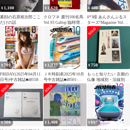
1,100
1,620
400
¥
¥
¥
素顔の石原裕次郎ここ
クロフネ 週刊100名馬
0*3様 あんさんぶるス
だけの話
Vol.93 Gallop 臨時増刊
ターズ!Magazine Vol.2
ギャロップ 競馬
Knights
789
1,327
750
¥
¥
¥
FRIDAY(2025年04月11
ＪＲ時刻表2025年10月
もっと知りたい 京都の
日号)中古雑誌■d8558-
号中古雑誌■d8501-
仏像 地域別・沿線別案
20012-B-02-6
20004-B-04-6
内
300
1,400
693
¥
¥
¥