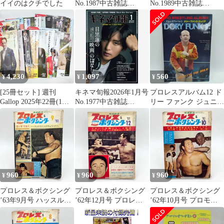
イイのはクチでした
No.1987中古雑誌
No.1989中古雑誌
■d8559-10022-A-02-4
■d8559-10005-A-05-4
4,230
1,097
560
¥
¥
¥
[25冊セット] 週刊
キネマ旬報2026年1月号
プロレスアルバム12 ド
Gallop 2025年22冊(1～
No.1977中古雑誌
リー ファンク ジュニア
12月) / 2026年3冊(1～3
■d8559-10011-A-05-4
ポスター 付き
月) ギャロップ 競馬雑
誌
960
960
960
¥
¥
¥
プロレス＆ボクシング
プロレス＆ボクシング
プロレス＆ボクシング
’63年9月号 ハッスルす
’62年12月号 プロレス
’62年10月号 プロモー
る11人のサムライたち
沖縄シリーズ秘話
ター力道山のすべて