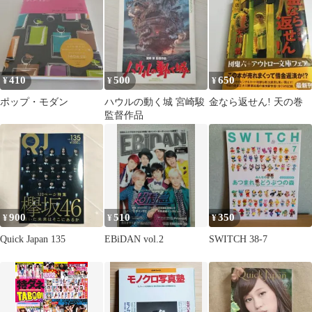
410
500
650
¥
¥
¥
ポップ・モダン
ハウルの動く城 宮崎駿
金なら返せん! 天の巻
監督作品
900
510
350
¥
¥
¥
Quick Japan 135
EBiDAN vol.2
SWITCH 38-7