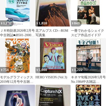
1,132
1,810
849
¥
¥
¥
ＪＲ時刻表2026年2月号
北アルプス CD―ROM
一冊でわかるシェイク
中古雑誌■d8501-20002-
写真集
スピア作品ガイド37
B-04-6
754
5,000
1,222
¥
¥
¥
モデルグラフィックス
HERO VISION (Vol.3)
キネマ旬報2026年5月号
2019年12月号中古雑誌
No.1984中古雑誌
■d8512-10022-I-01-1
■d8559-10004-A-05-4