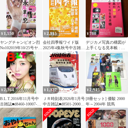
グラビア/中島そのみ
賢斗 タカマツ リーチョ
ラフィックス))中古雑
ンウェイ 山口茜 奥原希
誌■d8512-10027-I-01-1
望 他
1,550
2,515
780
¥
¥
¥
ヤングチャンピオン烈
会社四季報ワイド版
デジカメ写真の構図が
No102019年10/25号ヤン
2025年4集秋号中古雑誌
上手くなる見本帳 : 構
グチャンピオン増刊中
■d8520-20005-A-02-2
図の基本&シーン別サ
古雑誌■d8558-20010-B-
ンプル137
02-6
2,364
1,327
2,945
¥
¥
¥
B.L.T.2016年11月号中
ＪＲ時刻表2026年1月号
[8冊セット] 優駿 2000
古雑誌■d8460-10007-J-
中古雑誌■d8501-20006-
年～2004年 競馬
01-1
B-04-6