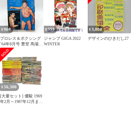
960
999
3,000
¥
¥
¥
プロレス＆ボクシング
ジャンプ GIGA 2022
デザインのひきだし27
’64年8月号 豊登 馬場
WINTER
芳の里 座談会
56,300
¥
[大量セット] 優駿 1969
年2月～1987年12月まで
※1985年9月号のみ欠品
計226冊 競馬 雑誌