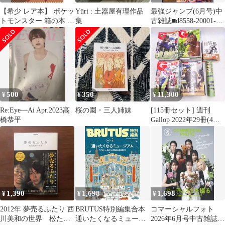
【希少 レア本】 ポケッ
Yūri : 土器屋有理作品
最強ジャンプ(6月号)中
トモンスター 箱の本 ギ
集
古雑誌■d8558-20001-B-
フトボックス 小学館
03-1
500
350
11,300
¥
¥
¥
Re:Eye―Ai Apr.2023高
桜の園・三人姉妹
[115冊セット] 週刊
橋恭平
Gallop 2022年29冊(4～
12月) / 2023年43冊(1～
12月) / 2024年40冊(1～
12月) / 2025年2冊(6月) /
2026年1冊(3/29) おまけ
付
1,390
1,698
1,698
¥
¥
¥
2012年 夢売るふたり 西
BRUTUS特別編集合本
コマーシャルフォト
川美和の世界 松たか
通いたくなるミュージ
2026年6月号中古雑誌