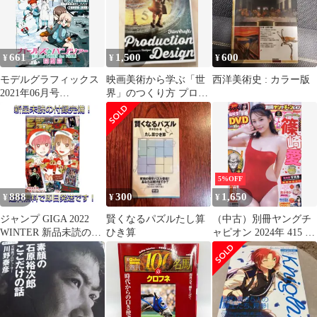
661
1,500
600
¥
¥
¥
モデルグラフィックス
映画美術から学ぶ「世
西洋美術史 : カラー版
2021年06月号
界」のつくり方 プロダ
(ModelGraphix(モデルグ
クションデザインとい
ラフィックス))中古雑
う仕事
誌■d8512-10020-I-01-1
5%OFF
888
300
1,650
¥
¥
¥
ジャンプ GIGA 2022
賢くなるパズルたし算
（中古）別冊ヤングチ
WINTER 新品未読の付
ひき算
ャピオン 2024年 415 号
録完備！
[雑誌] Young champion
増刊