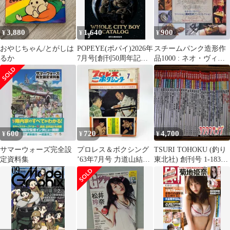
3,880
1,640
900
¥
¥
¥
おやじちゃん/とがしは
POPEYE(ポパイ)2026年
スチームパンク造形作
るか
7月号[創刊50周年記念
品1000 : ネオ・ヴィク
号
トリアンファッショ
WHOLECITYBOYCATA
ン・機械装置…
LOG僕たちが考えるシ
ティボーイの全て。]中
古雑誌■d8554-20001-J-
01-3
600
720
4,700
¥
¥
¥
サマーウォーズ完全設
プロレス＆ボクシング
TSURI TOHOKU (釣り
定資料集
’63年7月号 力道山結婚
東北社) 創刊号 1-183号
式
1984-2005 大量 セット