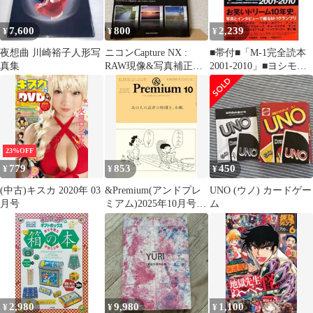
7,600
800
2,239
¥
¥
¥
夜想曲 川崎裕子人形写
ニコンCapture NX :
■帯付■「M-1完全読本
真集
RAW現像&写真補正マ
2001-2010」■ヨシモト
スターブック : ニコ
ブックス■※漫才・お笑
ン…
い■
23%OFF
779
853
450
¥
¥
¥
(中古)キスカ 2020年 03
&Premium(アンドプレ
UNO (ウノ) カードゲー
月号
ミアム)2025年10月号
ム
[あの人の読書の時間
と、本棚。]中古雑誌
■d8556-20014-J-01-2
2,980
9,980
1,100
¥
¥
¥