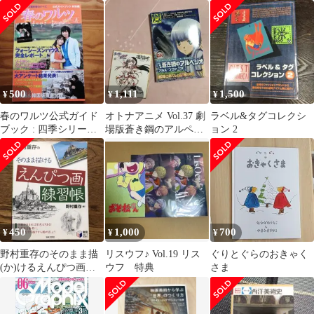
子 阿部サダヲ 日本映
アム
■d8559-10023-A-02-4
画
(MAGAZINEHOUSEM
OOK)中古雑誌■d8536-
20111-J-01-2
500
1,111
1,500
¥
¥
¥
春のワルツ公式ガイド
オトナアニメ Vol.37 劇
ラベル&タグコレクシ
ブック : 四季シリーズ
場版蒼き鋼のアルペジ
ョン 2
最終章のすべて 特別編
オ-アルス・ノヴァ-DC
450
1,000
700
¥
¥
¥
野村重存のそのまま描
リスウフ♪ Vol.19 リス
ぐりとぐらのおきゃく
(か)けるえんぴつ画練
ウフ 特典
さま
習帳