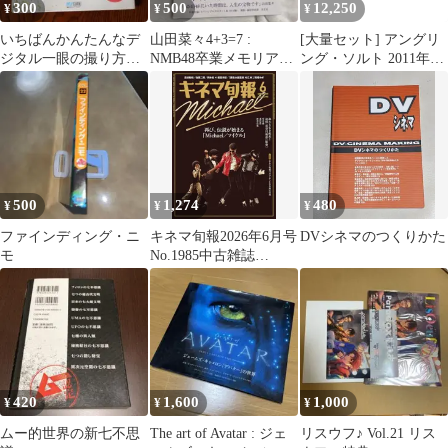
300
500
12,250
¥
¥
¥
いちばんかんたんなデ
山田菜々4+3=7 :
[大量セット] アングリ
ジタル一眼の撮り方手
NMB48卒業メモリア
ング・ソルト 2011年3
帖
ル・フォトブック
月～2022年11月号＆別
冊3冊 計82冊 付録
DVD70点
500
1,274
480
¥
¥
¥
ファインディング・ニ
キネマ旬報2026年6月号
DVシネマのつくりかた
モ
No.1985中古雑誌
■d8559-10021-A-02-4
420
1,600
1,000
¥
¥
¥
ムー的世界の新七不思
The art of Avatar : ジェ
リスウフ♪ Vol.21 リス