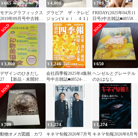
665
4,000
789
¥
¥
¥
モデルグラフィックス
グラビア ザ・テレビ
FRIDAY(2025年04月11
2019年09月号中古雑誌
ジョン(Ｖｏｌ．４１)
日号)中古雑誌■d8558-
■d8512-10023-I-01-1
20011-B-02-6
3,800
1,246
650
¥
¥
¥
デザインのひきだし
会社四季報2025年4集秋
ヘンゼルとグレーテル
27 【新品・未開封
号中古雑誌■d8524-
のおはなし
品】
10006-A-05-1
700
1,274
1,274
¥
¥
¥
動物オメガ図鑑 : カワ
キネマ旬報2026年7月号
キネマ旬報2026年8月号