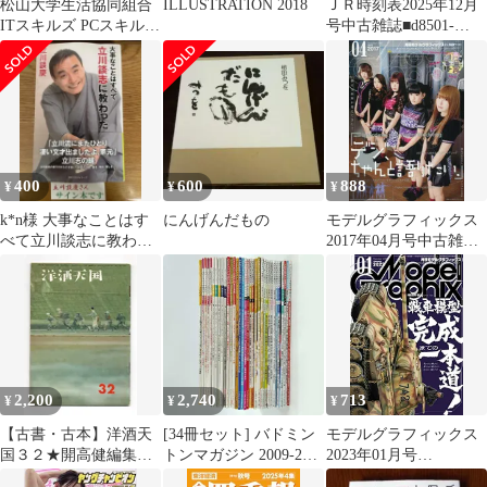
松山大学生活協同組合
ILLUSTRATION 2018
ＪＲ時刻表2025年12月
ITスキルズ PCスキルア
号中古雑誌■d8501-
ップテキスト/別冊 2020
20005-B-04-6
計2冊 014S4C
400
600
888
¥
¥
¥
k*n様 大事なことはす
にんげんだもの
モデルグラフィックス
べて立川談志に教わっ
2017年04月号中古雑誌
た（著者サイン入り）
■d8512-10024-I-01-1
2,200
2,740
713
¥
¥
¥
【古書・古本】洋酒天
[34冊セット] バドミン
モデルグラフィックス
国３２★開高健編集
トンマガジン 2009-23
2023年01月号
（洋酒天国社）カラー
オグシオ タゴケン 桃田
(ModelGraphix(モデルグ