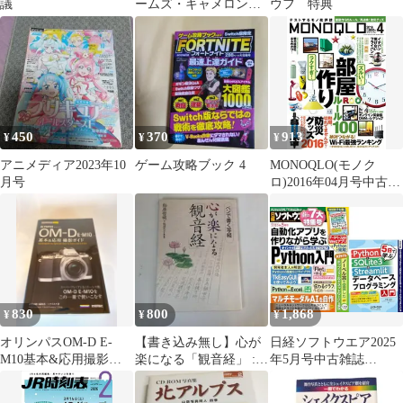
議
ームズ・キャメロン
ウフ 特典
『アバター』の世界
450
370
913
¥
¥
¥
アニメディア2023年10
ゲーム攻略ブック 4
MONOQLO(モノク
月号
ロ)2016年04月号中古雑
誌■d8558-20063-I-01-2
830
800
1,868
¥
¥
¥
オリンパスOM-D E-
【書き込み無し】心が
日経ソフトウエア2025
M10基本&応用撮影ガ
楽になる「観音経」 :
年5月号中古雑誌
イド
ペンで書く写経
■d8558-20077-I-01-2