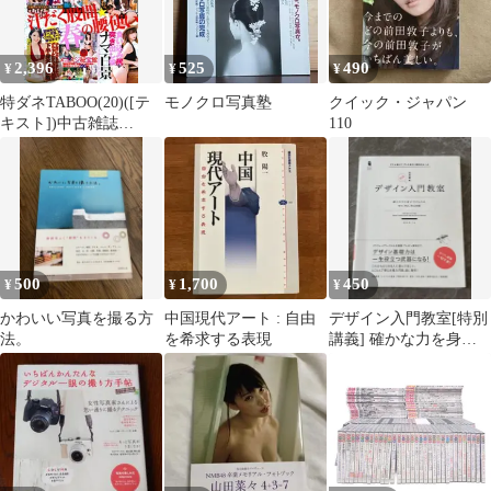
2,396
525
490
¥
¥
¥
特ダネTABOO(20)([テ
モノクロ写真塾
クイック・ジャパン
キスト])中古雑誌
110
■d8512-10025-I-01-1
500
1,700
450
¥
¥
¥
かわいい写真を撮る方
中国現代アート : 自由
デザイン入門教室[特別
法。
を希求する表現
講義] 確かな力を身に
付けられる ～学び、考
え、作る授業～