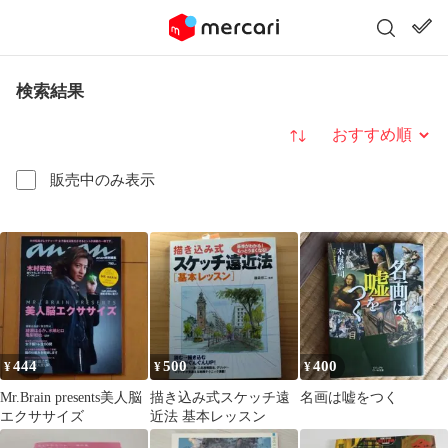
検索結果
並び替え
販売中のみ表示
444
500
400
¥
¥
¥
Mr.Brain presents美人脳
描き込み式スケッチ遠
名画は嘘をつく
エクササイズ
近法 基本レッスン