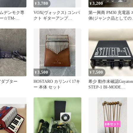
3,780
3,200
¥
¥
ムデンモク専
VOX(ヴォックス) コンパ
第一興商 PM30 充電器 
ー☆TM-
クト ギターアンプ
体(ジャンク品としての
純正
amPlug2 Cabinet
品)
3,500
7,500
¥
¥
Cアダプター
HOSTARO カリンバ 17キ
希少 動作未確認Guyaton
ー 本体 セット
STEP-1 BI-MODE
CREATOR