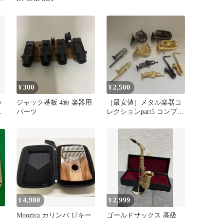
品
300
2,500
¥
¥
ッ
ジャック基板 4連 楽器用
［最安値］メタル楽器コ
ジ
パーツ
レクションpart5 コンプリ
ートセット
4,980
2,999
¥
¥
Moozica カリンバ 17キー
ゴールドサックス 高級