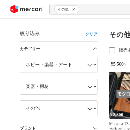
ンツにスキップ
その他
絞り込み
その他
クリア
カテゴリー
販売
¥5,500~
2,800
¥
Moozica
ブランド
本体 ケー