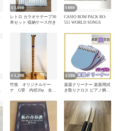
3,000
880
¥
¥
8
レトロ カラオケテープ30
CASIO ROM PACK RO-
本セット 収納ケース付き
551 WORLD SONGS
3,200
590
¥
¥
竹笛 オリジナルケー
楽器クリーナー 楽器用拭
ー
ナ G管 内径20φ 全長
き取りクロス ピアノ柄パ
480mm 初心者向け
ープル マイクロファイバ
ー