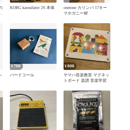
の
KORG kaossilator 2S 本体
onetone カリンバ 17キー
号
マホガニー材
700
800
¥
¥
ン
バードコール
ヤマハ音楽教室 マグネッ
トボード 楽譜 音楽学習