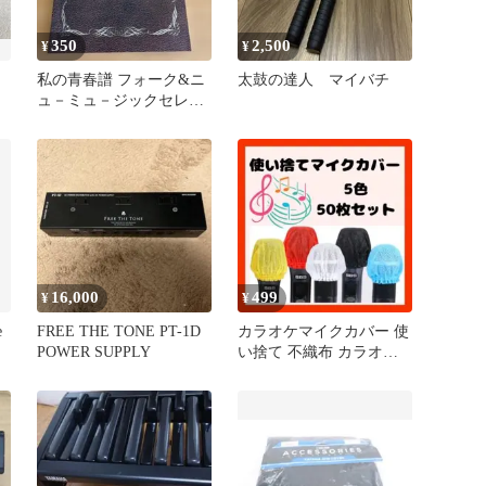
350
2,500
¥
¥
私の青春譜 フォーク&ニ
太鼓の達人 マイバチ
ュ－ミュ－ジックセレク
ション 歌詞本のみ
16,000
499
¥
¥
e
FREE THE TONE PT-1D
カラオケマイクカバー 使
POWER SUPPLY
い捨て 不織布 カラオケ 5
色 50枚 衛生 マイク