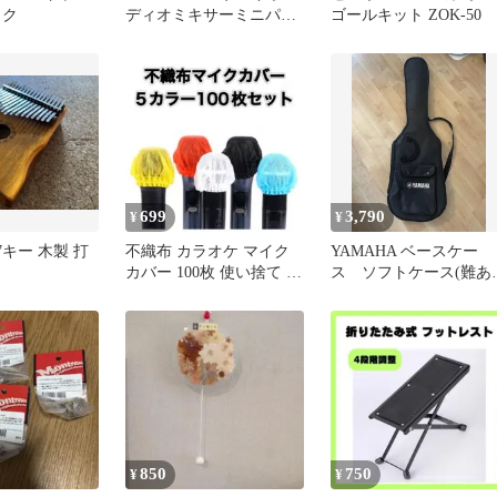
ック
ディオミキサーミニパッ
ゴールキット ZOK-50
シブミキサー X41
699
3,790
¥
¥
7キー 木製 打
不織布 カラオケ マイク
YAMAHA ベースケー
カバー 100枚 使い捨て マ
ス ソフトケース(難あ
イク カバー 衛生
り)
850
750
¥
¥