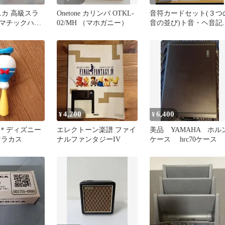
ユニカ 高級スラ
Onetone カリンバ OTKL-
音符カードセット(３つ
マチックハー
02/MH （マホガニー）
音の並び)ト音・ヘ音記
56枚
4,200
6,400
¥
¥
＊ディズニー
エレクトーン楽譜 ファイ
美品 YAMAHA ホル
マラカス
ナルファンタジーIV
ケース hrc70ケース