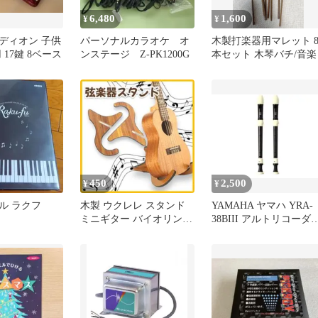
6,480
1,600
¥
¥
ディオン 子供
パーソナルカラオケ オ
木製打楽器用マレット 
 17鍵 8ベース
ンステージ Z-PK1200G
本セット 木琴バチ/音楽
450
2,500
¥
¥
ル ラクフ
木製 ウクレレ スタンド
YAMAHA ヤマハ YRA-
ミニギター バイオリン
38BIII アルトリコーダ
組立 木目調 小型弦楽器
バロック式