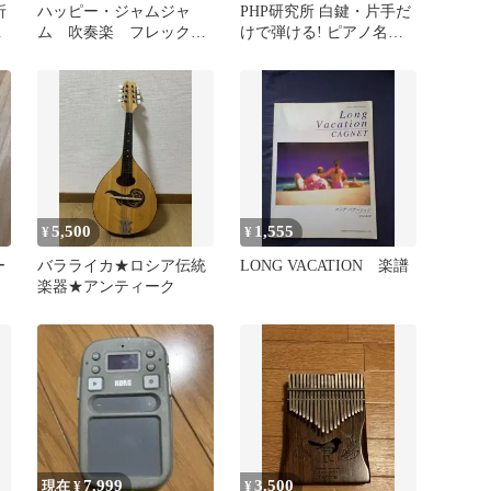
折
ハッピー・ジャムジャ
PHP研究所 白鍵・片手だ
足
ム 吹奏楽 フレックス
けで弾ける! ピアノ名曲
バンド譜
セレクション130
5,500
1,555
¥
¥
ー
バラライカ★ロシア伝統
LONG VACATION 楽譜
楽器★アンティーク
7,999
3,500
現在 ¥
¥