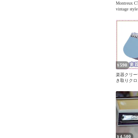
Montreux C
vintage styl
590
¥
楽器クリー
き取りクロ
ルー マイ
4,500
¥