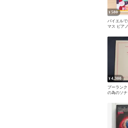
580
¥
バイエルで
マス ピア
カラー
4,300
¥
プーランク
の為のソナ
エシーク社
ュオ 輸入