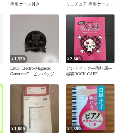
専用ケース付き
ミニチュア 専用ケース＆
スタンド付き
1,550
2,800
¥
¥
EMG"Electro-Magnetic
アンティック―珈琲店―
Generator" ピンバッジ
極魂ROCK CAFE
1,800
1,350
¥
¥