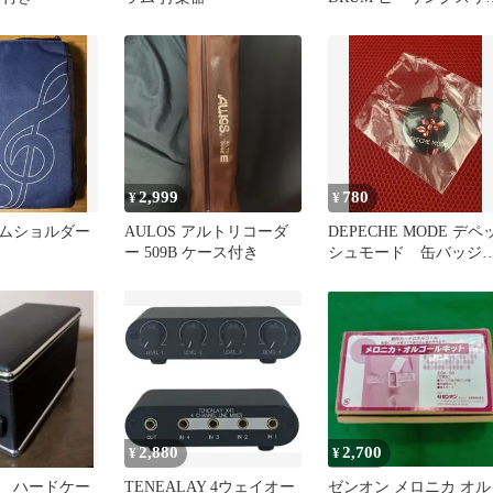
プマシーン 生産終了
2,999
780
¥
¥
ムショルダー
AULOS アルトリコーダ
DEPECHE MODE デペ
ー 509B ケース付き
シュモード 缶バッ
新品未使用
2,880
2,700
¥
¥
 ハードケー
TENEALAY 4ウェイオー
ゼンオン メロニカ オル