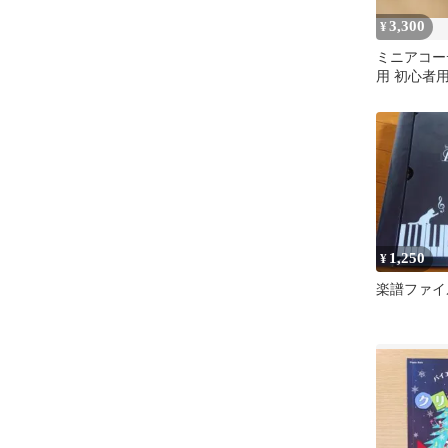
3,300
¥
ミニアコー
用 初心者用
1,250
¥
楽譜ファイ