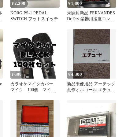
2,200
1,800
¥
¥
本
KORG PS-1 PEDAL
未開封新品 FERNANDES
出
SWITCH フットスイッチ
Dr.Dry 楽器用湿度コント
ロール剤
690
4,300
¥
¥
e
カラオケマイクカバー
新品未使用品 アーテック
マイク 100個 マイク
創作オルゴール エチュー
カバー 使い捨て 衛
ド
生 不織布