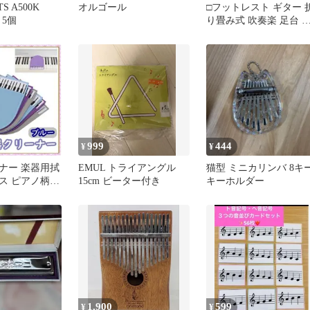
TS A500K
オルゴール
□フットレスト ギター 
e 5個
り畳み式 吹奏楽 足台 
置き 滑り止め
999
444
¥
¥
ナー 楽器用拭
EMUL トライアングル
猫型 ミニカリンバ 8キ
ス ピアノ柄ブ
15cm ビーター付き
キーホルダー
クロファイバー
1,900
599
¥
¥