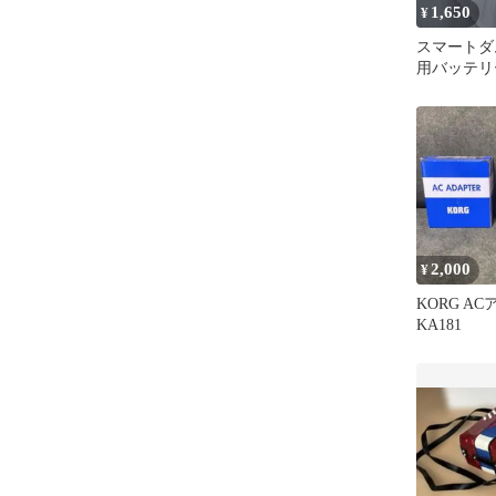
1,650
¥
スマートダ
用バッテリ
PB4CA☆
2,000
¥
KORG A
KA181