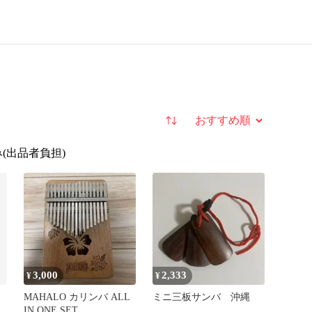
並び替え
(出品者負担)
3,000
2,333
¥
¥
MAHALO カリンバ ALL
ミニ三板サンバ 沖縄
ー
IN ONE SET