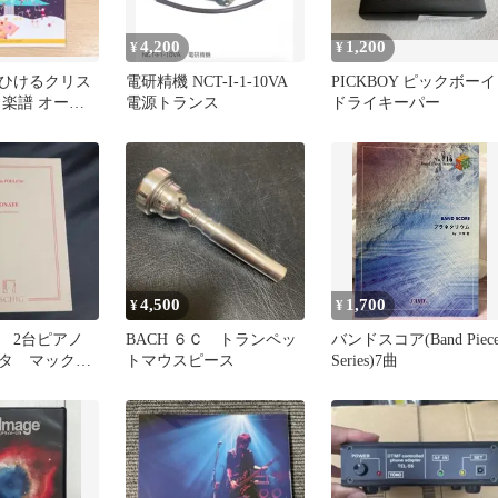
4,200
1,200
¥
¥
ひけるクリス
電研精機 NCT-I-1-10VA
PICKBOY ピックボーイ
ノ楽譜 オール
電源トランス
ドライキーパー
4,500
1,700
¥
¥
 2台ピアノ
BACH ６Ｃ トランペッ
バンドスコア(Band Piec
タ マックス
トマウスピース
Series)7曲
版 ピアノデ
楽譜