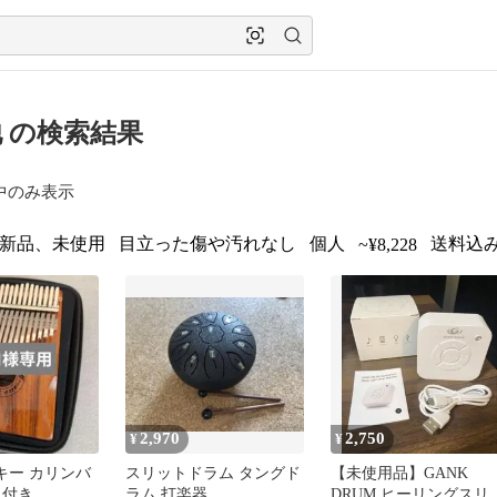
 の検索結果
中のみ表示
新品、未使用
目立った傷や汚れなし
個人
送料込み
~¥8,228
2,970
2,750
¥
¥
 17キー カリンバ
スリットドラム タングド
【未使用品】GANK
ス付き
ラム 打楽器
DRUM ヒーリングスリ