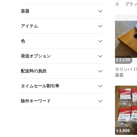
ス ブラ
楽器
アイテム
色
発送オプション
3,130
¥
カリンバ 1
配送料の負担
楽器
タイムセール割引率
除外キーワード
4,000
¥