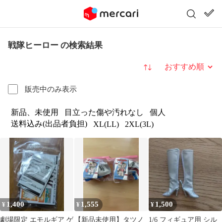
戦隊ヒーロー の検索結果
並び替え
販売中のみ表示
新品、未使用
目立った傷や汚れなし
個人
送料込み(出品者負担)
XL(LL)
2XL(3L)
1,400
1,555
1,500
¥
¥
¥
劇場限定 エモルギア ゲ
【新品未使用】タツノ
1/6 フィギュア用 シル