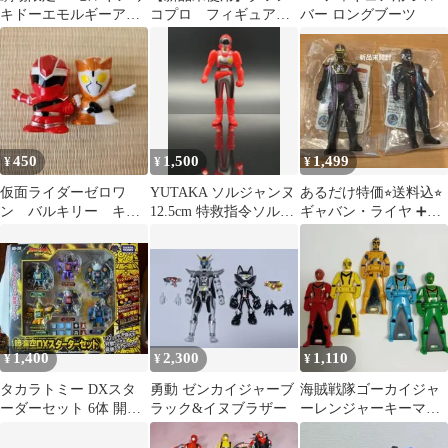
キドーエモルギーアポ
コプロ フィギュア
バー ロングブーツ
ロン
キャシャーン テッカ
マンブレード
450
1,500
1,499
¥
¥
¥
仮面ライダーゼロワ
YUTAKA ソルジャンヌ
あるだけ特価⭐︎送料込⭐︎
ン バルキリー キラ
12.5cm 特救指令ソルブ
ギャバン・ライヤ ➕デ
メイジャー キラメイ
レイン 1991 ソフビ
ス・ギャバン ソフビ 2
レッド ソフビ
体セット
1,400
2,300
1,110
¥
¥
¥
タカラトミー DXスタ
勇動 ゼンカイジャーブ
海賊戦隊ゴーカイジャ
ーダーセット 6体 開封
ラック&イヌブラザー
ーレンジャーキーマジ
新品 カートなし
レンジャー５体セット