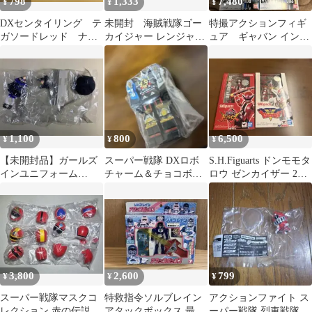
798
1,333
7,480
¥
¥
¥
DXセンタイリング テ
未開封 海賊戦隊ゴー
特撮アクションフィギ
ガソードレッド ナン
カイジャー レンジャー
ュア ギャバン インフ
バーワン戦隊ゴジュウ
キー まとめ売り ③
ィニティ ブシドー
ジャー
ルミナス
1,100
800
6,500
¥
¥
¥
【未開封品】ガールズ
スーパー戦隊 DXロボ
S.H.Figuarts ドンモモタ
インユニフォーム
チャーム＆チョコボ
ロウ ゼンカイザー 2体
VOL.4 シークレット 胡
ロ 無敵大将軍
セット
堂小梅
3,800
2,600
799
¥
¥
¥
スーパー戦隊マスクコ
特救指令ソルブレイン
アクションファイト ス
レクション 赤の伝説 6
アタックボックス 最強
ーパー戦隊 烈車戦隊ト