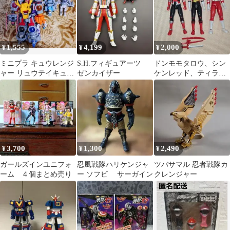
1,555
4,199
2,000
¥
¥
¥
ミニプラ キュウレンジ
S.H.フィギュアーツ
ドンモモタロウ、シン
ャー リュウテイキュウ
ゼンカイザー
ケンレッド、ティラノ
レンオー
レンジャー アクション
ヒーローフィギュア
3,700
1,300
2,490
¥
¥
¥
ガールズインユニフォ
忍風戦隊ハリケンジャ
ツバサマル 忍者戦隊カ
ーム ４個まとめ売り
ー ソフビ サーガイン
クレンジャー