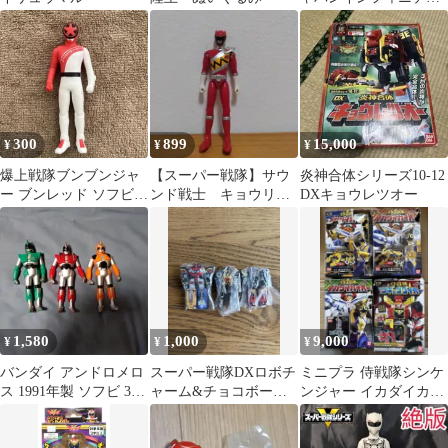
キット01 6種 ファー
ストキット2種
300
899
15,000
¥
¥
¥
爆上戦隊ブンブンジャ
【スーパー戦隊】サウ
炎神合体シリーズ10-12
ー ブンレッド ソフビ
ンド戦士 キョウリュ
DXキョウレツオー
フィギュア
ウレッド
1,580
1,000
9,000
¥
¥
¥
バンダイ アンドロメロ
スーパー戦隊DXロボチ
ミニプラ 侍戦隊シンケ
ス 1991年製 ソフビ 3体
ャーム&チョコボー
ンジャー イカダイカイ
セット
ル 三体セット
オー モウギュウダイオ
ー 4箱破損有