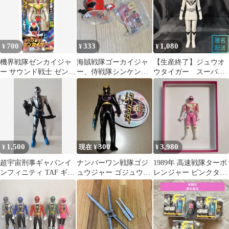
700
333
1,080
¥
¥
¥
機界戦隊ゼンカイジャ
海賊戦隊ゴーカイジャ
【生産終了】ジュウオ
ー サウンド戦士 ゼンカ
ー、侍戦隊シンケンジ
ウタイガー スーパー
イザー 新品未開封 マル
ャー フィギュア キーホ
戦隊 ソフビ 廃盤 レア
カ
ルダー セット
1,500
300
3,980
¥
現在 ¥
¥
超宇宙刑事ギャバンイ
ナンバーワン戦隊ゴジ
1989年 高速戦隊ターボ
ンフィニティ TAF ギャ
ュウジャー ゴジュウユ
レンジャー ピンクター
バンブシドー フィギュ
ニコーン ソフビ
ボ 超合金
ア