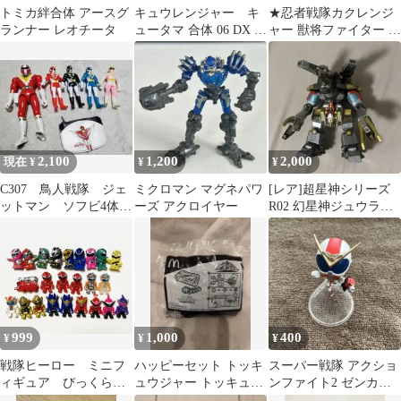
トミカ絆合体 アースグ
キュウレンジャー キ
★忍者戦隊カクレンジ
ランナー レオチータ
ュータマ 合体 06 DX ヘ
ャー 獣将ファイター バ
ビツカイボイジャー
トルクマード ニンジャ
イエロー
2,100
1,200
2,000
現在 ¥
¥
¥
C307 鳥人戦隊 ジェ
ミクロマン マグネパワ
[レア]超星神シリーズ
ットマン ソフビ4体＋
ーズ アクロイヤー
R02 幻星神ジュウライ
ファイブマン 可動式
ザー
フィギュア1体
999
1,000
400
¥
¥
¥
戦隊ヒーロー ミニフ
ハッピーセット トッキ
スーパー戦隊 アクショ
ィギュア びっくらた
ュウジャー トッキュウ
ンファイト2 ゼンカイ
まご まとめ売り
バックル 未開封
ザー