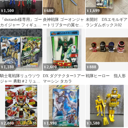
1,500
680
1,699
¥
¥
¥
『shotaedo様専用』ゴー
炎神戦隊 ゴーオンジャ
未開封 DXエモルギア
カイジャー フィギュア
ートリプターの翼セッ
ランダムボックス02
五体セット
トX① ジェットラスの
ミサイルX②
1,180
2,600
888
¥
¥
¥
騎士竜戦隊リュウソウ
DX ダグテクター3 アー
戦隊ヒーロー 指人形
ジャー 勇動＃2 リュウ
マーシン タカラ
ソウゴールド ビリビリ
強竜装セット
2,800
1,990
3,580
¥
¥
¥