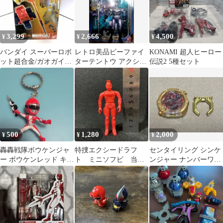
3,299
2,666
4,500
¥
¥
¥
バンダイ スーパーロボ
レトロ美品ビーファイ
KONAMI 超人ヒーロー
ット超合金/ガオガイガ
ターテントウ アクショ
伝説2 5種セット
ー 勝利の鍵セット1
ンファイターシリーズ
フィギュア
500
1,280
2,000
¥
¥
¥
轟轟戦隊ボウケンジャ
特捜エクシードラフ
センタイリング シンケ
ー ボウケンレッド キー
ト ミニソフビ 当時
ンジャー ナンバーワン
ホルダー
物
戦隊 ゴジュウジャー