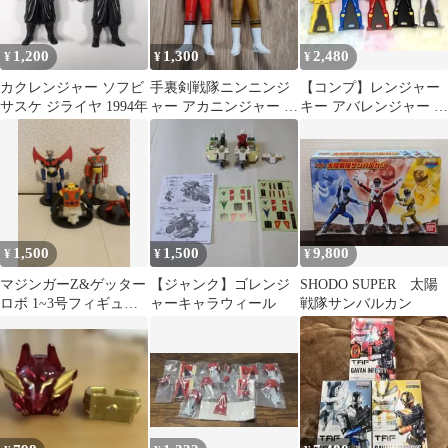
1,200
1,300
2,480
¥
¥
¥
カクレンジャー ソフビ
手裏剣戦隊ニンニンジ
⁠【コンプ】レンジャー
サスケ ジライヤ 1994年
ャー アカニンジャー ス
キー アバレンジャー 5
ターニンジャー 2体セ
体セット ゴーカイジャ
ット
ー⁠
1,500
1,500
9,800
¥
¥
¥
マジンガーZ&ゲッター
【ジャンク】ゴレンジ
SHODO SUPER 太陽
ロボ 1~3号フィギュア
ャーキャラウィール
戦隊サンバルカン
4体セット