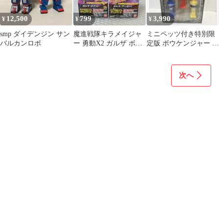
12,500
799
3,990
¥
¥
¥
smp ダイデンジン サン
魔進戦隊キラメイジャ
ミニペッツ付き特別限
バルカンロボ
ー 勇動X2 ガルザ ボデ
定版 ボウケンジャー 最
ィ アーマー 特撮 装動
強のプレシャス PETZ
次へ