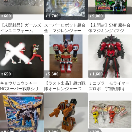
600
1,700
9,000
¥
¥
¥
【未開封品】ガールズ
スーパーロボット超合
【未開封】SMP 魔神合
インユニフォーム
金 マジレンジャー
体マジキング (マジレ
VOL.4 メイ ジュウレン
マジキング 付属魔方
ンジャー)
ジャー
陣
650
5,300
1,600
¥
¥
¥
キョウリュウジャー
【ラスト出品】超力戦
ミニプラ モライマー
HGスーパー戦隊シリー
隊オーレンジャー DX
ズロボ 宇宙戦隊キュ
ズvol2
レッドパンチャー
ウレンジャー