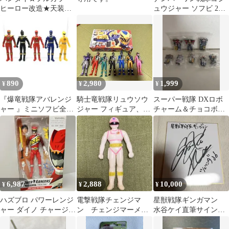
ヒーロー改造★天装戦
ュウジャー ソフビ 2種
隊ゴセイジャー★ゴセ
セット(ウルフ、イーグ
イグリーン
ル)
890
2,980
1,999
¥
¥
¥
『爆竜戦隊アバレンジ
騎士竜戦隊リュウソウ
スーパー戦隊 DXロボ
ャー 』ミニソフビ全5
ジャー フィギュア、モ
チャーム＆チョコボー
種
サチェンジャー、リュ
ロ RVロボ 8体
ウソウルセット
6,987
2,888
10,000
¥
¥
¥
ハズブロ パワーレンジ
電撃戦隊チェンジマ
星獣戦隊ギンガマン
ャー ダイノ チャージ
ン チェンジマーメイ
水谷ケイ直筆サイン色
レッド レンジャー 6イ
ド ソフビ 当時物
紙