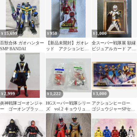
ンチ
レトロ
15,699
950
1,000
¥
¥
¥
百獣合体 ガオハンター
【新品未開封】ガオレ
全スーパー戦隊展 額縁
SMP BANDAI
ッド アクションヒー
ビジュアルカード アバ
ローシリーズ
レキラー アバレンジャ
ー
2,999
1,222
3,000
¥
¥
¥
炎神戦隊ゴーオンジャ
HGスーパー戦隊シリー
アクションヒーロー
ー ゴーオンブラッグ
ズ vol.2 キョウリュウ
ゴジュウジャーSPセッ
ソフビ
レッド ガオレッド
ト1