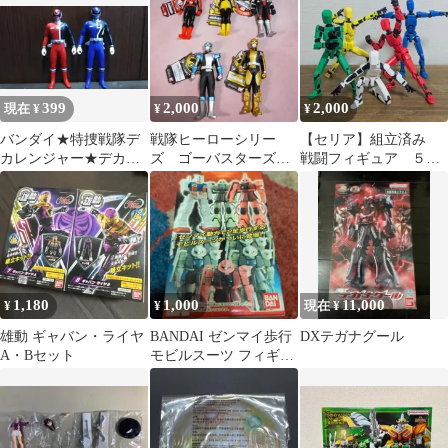
399
2,000
2,000
現在 ¥
¥
¥
バンダイ★特捜戦隊デ
戦隊ヒーローシリー
【セリア】組立済み
カレンジャー★デカレ
ズ ゴーバスターズ・
戦闘フィギュア ５体
ッド、デカブルー 2体
チダニック タグ付き
セット♪
セット
ソフビ5体
1,180
1,000
11,000
¥
¥
現在 ¥
雄動 ギャバン・ライヤ
BANDAI ゼンマイ歩行
DXテガナグール
A・Bセット
モビルスーツ フィギュ
ア