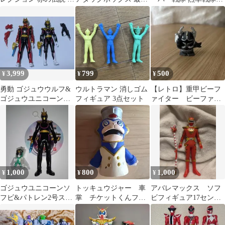
種類セット
武器セット ソフビ
ッキュウジャー トッキ
ュウ1号
3,999
799
500
¥
¥
¥
勇動 ゴジュウウルフ&
ウルトラマン 消しゴム
【レトロ】重甲ビーフ
ゴジュウユニコーンセ
フィギュア 3点セット
ァイター ビーファイ
ット
ターカブト フィギュ
ア 指人形
1,000
800
1,000
¥
¥
¥
ゴジュウユニコーンソ
トッキュウジャー 車
アバレマックス ソフ
フビ&パトレン2号スイ
掌 チケットくんフィ
ビフィギュア17セン
ングフィギュア 2体セ
ギュア ソフビ 指人
チ 爆竜戦隊アバレン
ット
形
ジャー