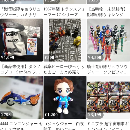
8,000
3,800
399
¥
¥
¥
「獣電戦隊キョウリュ
1987年製 トランスフォ
【当時物・未開封有】
ウジャー」カミナリ変
ーマー G1シリーズ ア
獣拳戦隊ゲキレンジャ
形 DXプテライデンオ
フターバーナー
ー ツインキーホルダー
ー
2種セット
1,099
500
4,500
¥
¥
¥
【新品未使用】タツノ
戦隊ヒーローびっくら
騎士竜戦隊リュウソウ
コプロ SamSam フィ
たまご まとめ売り
ジャー ソフビフィギ
ギュア キャシャーン
ュア17センチ
798
1,200
3,199
¥
¥
¥
4444 ニンニンジャー セ
ゴジュウジャー 白夜
ミニプラ 超宇宙刑事ギ
イリュウマル
陸王 ぬいぐるみ
ャバンインフィニティ