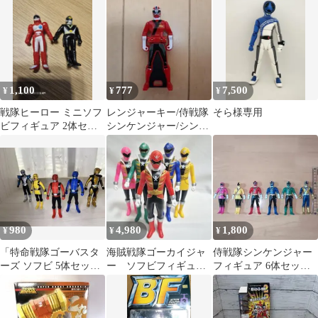
1,100
777
7,500
¥
¥
¥
戦隊ヒーロー ミニソフ
レンジャーキー/侍戦隊
そら様専用
ビフィギュア 2体セッ
シンケンジャー/シンケ
ト
ンレッド
980
4,980
1,800
¥
¥
¥
「特命戦隊ゴーバスタ
海賊戦隊ゴーカイジャ
侍戦隊シンケンジャー
ーズ ソフビ 5体セッ
ー ソフビフィギュア
フィギュア 6体セット
ト」
17センチ
約10cm～11cm