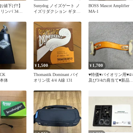
お値下げ‼️】
Sunydog ノイズゲート ノ
BOSS Mascot Amplifier
リンバ 34キ
イズリダクション ギター
MA-1
エフェクター
1,500
1,700
¥
¥
CK
Thomastik Dominant バイ
♥特価♥バイオリン用♥4/
 本体
オリン弦 4/4 A線 131
及び3/4の肩当て♥新品
使用品♥キズ汚れなし