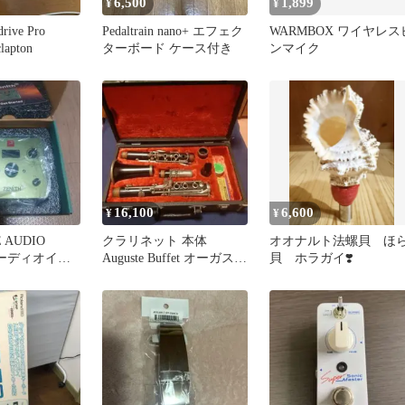
6,500
1,899
¥
¥
drive Pro
Pedaltrain nano+ エフェク
WARMBOX ワイヤレス
lapton
ターボード ケース付き
ンマイク
16,100
6,600
¥
¥
 AUDIO
クラリネット 本体
オオナルト法螺貝 ほ
2 オーディオイン
Auguste Buffet オーガスト
貝 ホラガイ❣️
ス
ビュッフェ