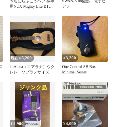
うちむらふこうへい 様専
SWAN-S 88鍵盤 電子ピ
譜
用NUX Mighty Lite BT
アノ
NMLBT
5,200
3,200
現在 ¥
¥
ナロ
koAlana（コアラナ）ウク
One Control AB Box
レレ ソプラノサイズ
Minimal Series
2,900
4,000
¥
¥