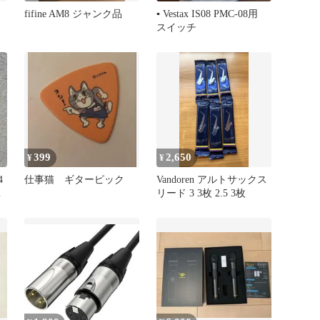
fifine AM8 ジャンク品
▪️ Vestax IS08 PMC-08用
スイッチ
399
2,650
¥
¥
4
仕事猫 ギターピック
Vandoren アルトサックス
未
リード 3 3枚 2.5 3枚