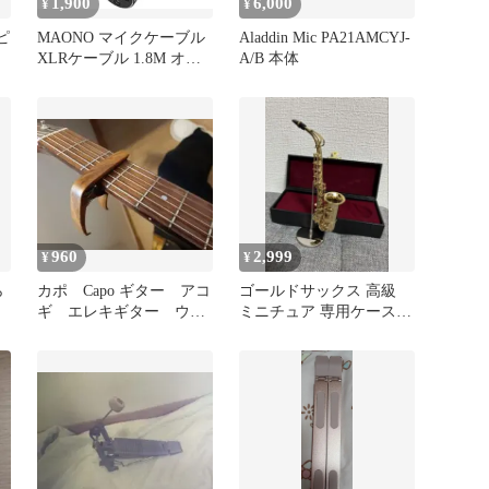
1,900
6,000
¥
¥
ピ
MAONO マイクケーブル
Aladdin Mic PA21AMCYJ-
XLRケーブル 1.8M オス-
A/B 本体
メス 新品
960
2,999
¥
¥
ら
カポ Capo ギター アコ
ゴールドサックス 高級
ギ エレキギター ウク
ミニチュア 専用ケース＆
レレ 木目調 アルミ
スタンド付き