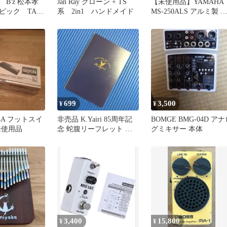
B'z 松本孝
Jan Ray クローン + TS
【未使用品】YAMAHA
ピック TAK
系 2in1 ハンドメイド
MS-250ALS アルミ製 
 玲
面台 ソフトケース付
699
3,500
¥
¥
FC4A フットスイ
非売品 K.Yairi 85周年記
BOMGE BMG-04D ア
未使用品
念 蛇腹リーフレット 限
グミキサー 本体
定
3,400
15,800
¥
¥