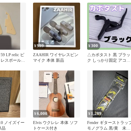
999
300
¥
¥
 LP relic ピ
ZAAHIR ワイヤレスピン
△カポタスト 黒 ブラッ
 レスポール
マイク 本体 新品
ク しっかり固定 アコギ
JB
フォーク カポ エレキギ
ター
6,000
1,289
¥
¥
E-10 ノイズイー
Elvis ウクレレ 本体 ソフ
Fender ギターストラッ
単品
トケース付き
モノグラム 黒/黄 未使