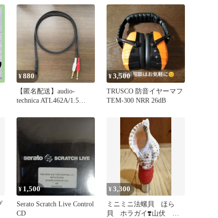
880
3,500
¥
¥
【匿名配送】audio-
TRUSCO 防音イヤーマフ
technica ATL462A/1.5
TEM-300 NRR 26dB
(1.5m)
1,500
3,300
¥
¥
プ
Serato Scratch Live Control
ミニミニ法螺貝 ほら
CD
貝 ホラガイ❣️山伏 密