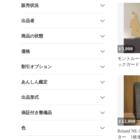
販売状況
出品者
商品の状態
3,000
¥
価格
モントルー 59
ックガード
割引オプション
エイジド Y
あんしん鑑定
出品形式
保証付き整備品
12,000
¥
色
Roland N
ター 1枚