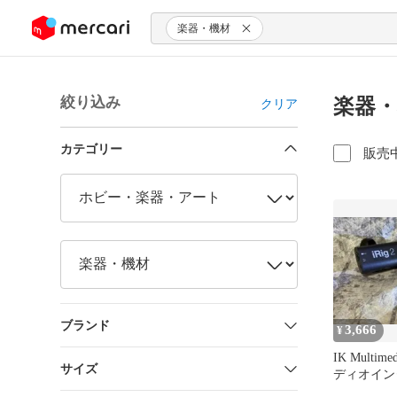
ンツにスキップ
楽器・機材
絞り込み
楽器・
クリア
カテゴリー
販売
ブランド
3,666
¥
IK Multime
サイズ
ディオイン
本体