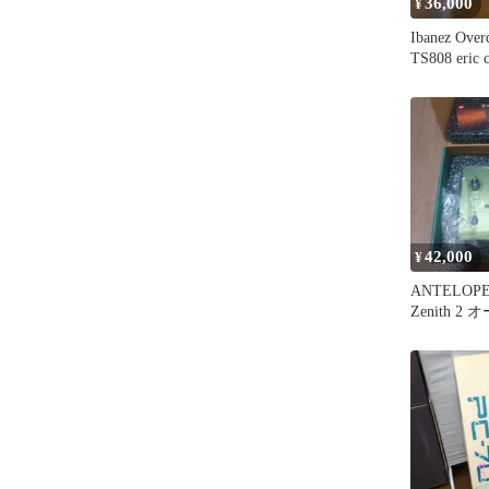
36,000
¥
Ibanez Over
TS808 eric c
42,000
¥
ANTELOPE
Zenith 
ターフェイ