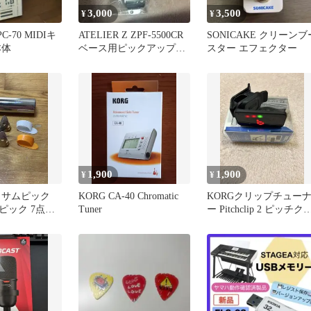
3,000
3,500
¥
¥
 PC-70 MIDIキ
ATELIER Z ZPF-5500CR
SONICAKE クリーンブ
本体
ベース用ピックアップフ
スター エフェクター
ェンス
1,900
1,900
¥
¥
 サムピック
KORG CA-40 Chromatic
KORGクリップチュー
ピック 7点セ
Tuner
ー Pitchclip 2 ピッチク
ップ PC-2