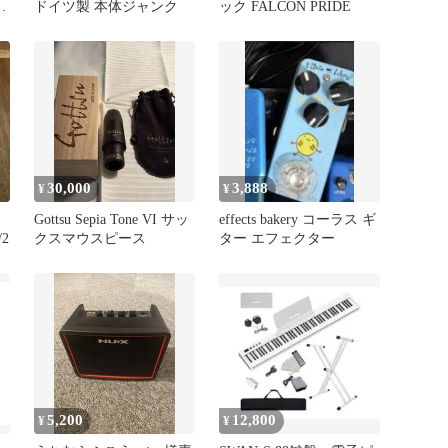
ー
ドイツ製 本体ジャンク
ック FALCON PRIDE
30,000
3,888
¥
¥
Gottsu Sepia Tone VI サッ
effects bakery コーラス ギ
2
クスマウスピース
ター エフェクター
5,200
12,800
¥
¥