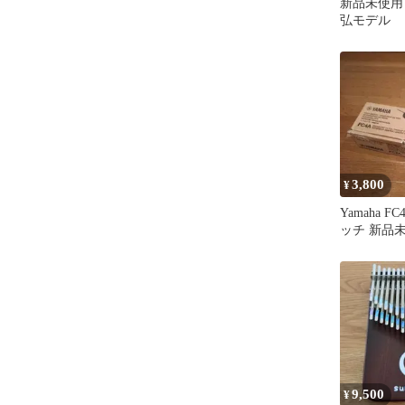
新品未使用 
弘モデル 
matsumoto
3,800
¥
Yamaha 
ッチ 新品
9,500
¥