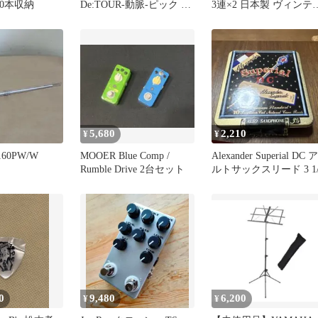
10本収納
De:TOUR-動脈-ピック 福
3連×2 日本製 ヴィンテ
岡公演
ジ セミアコ
5,680
2,210
¥
¥
60PW/W
MOOER Blue Comp /
Alexander Superial DC ア
Rumble Drive 2台セット
ルトサックスリード 3 1/
0
9,480
6,200
¥
¥