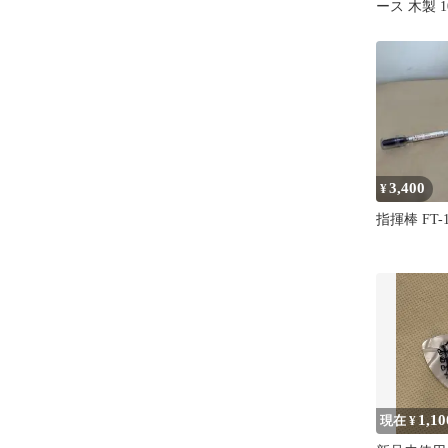
ース 木製 
3,400
¥
指揮棒 FT-1
1,10
現在 ¥