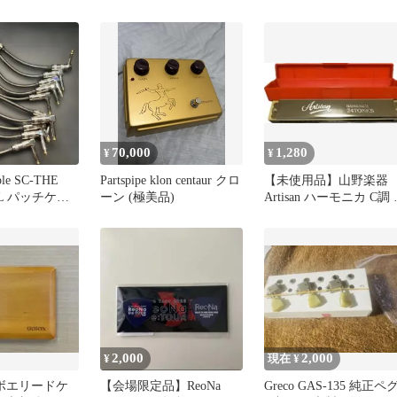
用
70,000
1,280
¥
¥
ble SC-THE
Partspipe klon centaur クロ
【未使用品】山野楽器
XXL パッチケー
ーン (極美品)
Artisan ハーモニカ C調
ース付き
2,000
2,000
¥
現在 ¥
オーボエリードケ
【会場限定品】ReoNa
Greco GAS-135 純正ペ