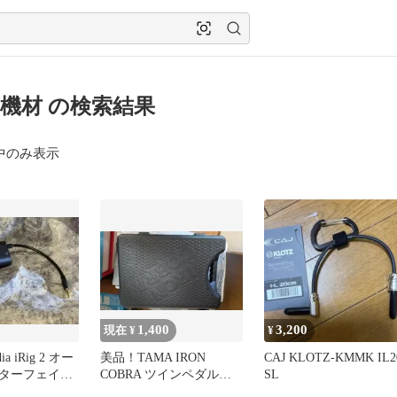
機材 の検索結果
中のみ表示
1,400
3,200
現在 ¥
¥
dia iRig 2 オー
美品！TAMA IRON
CAJ KLOTZ-KMMK IL2
ターフェイス
COBRA ツインペダル用
SL
ハードケース 本体