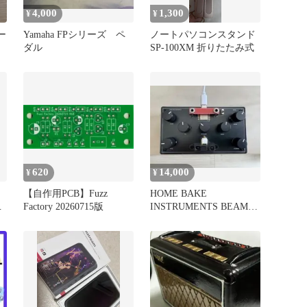
4,000
1,300
¥
¥
ー
Yamaha FPシリーズ ペ
ノートパソコンスタンド
ダル
SP-100XM 折りたたみ式
620
14,000
¥
¥
ナ
【自作用PCB】Fuzz
HOME BAKE
リ
Factory 20260715版
INSTRUMENTS BEAMS
シンセサイザー