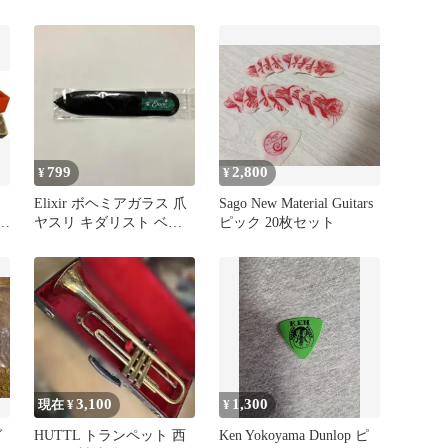
教 熊よけ 魔除け
799
2,800
¥
¥
Elixir ボヘミアガラス 爪
Sago New Material Guitars
 ケ
ヤスリ キダリスト ベー
ピック 20枚セット
シスト向け
3,100
1,300
現在 ¥
¥
グ
HUTTL トランペット 西
Ken Yokoyama Dunlop ピ