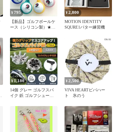
795
2,800
¥
¥
ケ
【新品】ゴルフボールケ
MOTION IDENTITY
ース（シリコン製）★2
SQURE1パター練習機
個 ★色選べます★
1,180
2,500
¥
¥
14個 グレー ゴルフスパ
VIVA HEARTビバハー
ラ
イク 鋲 ゴルフシューズ
ト 氷のう
レンチ付 FTS3 ゴルフ