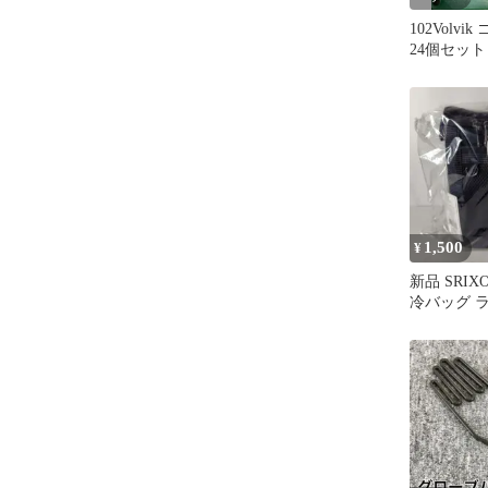
102Volv
24個セット
1,500
¥
新品 SRIX
冷バッグ 
黒 定価30