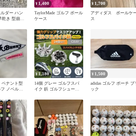
1,400
1,700
¥
¥
ホルダー ハン
TaylorMade ゴルフ ボール
アディダス ボールケ
早乾き 型崩れ
ケース
ス
フ グローブ用
1,180
1,500
¥
¥
ny‼︎ ペナント型
14個 グレー ゴルフスパ
adidas ゴルフ ポーチ ブ
ルフ ノベルテ
イク 鋲 ゴルフシューズ
ック
ナ付
レンチ付 FTS3 ゴルフ