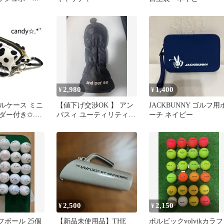
ド
2,980
1,400
¥
¥
ルケース ミニ
【値下げ交渉OK 】 アン
JACKBUNNY ゴルフ用
ー付き✩.*˚
パスィ ユーティリティ用
ーチ ネイビー
ン柄(ホワイ
ヘッドカバー カモフラ
黒
2,500
2,150
¥
¥
ルフボール 25個
【新品未使用品】THE
ボルビックvolvikカラフ