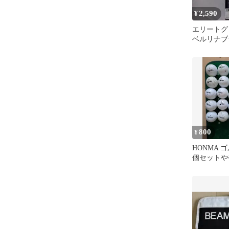
2,590
¥
エリートグリ
ベルリナブ
800
¥
HONMA 
個セットや
273