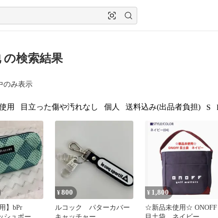
 の検索結果
中のみ表示
使用
目立った傷や汚れなし
個人
送料込み(出品者負担)
S
800
1,800
¥
¥
】bPr
ルコック パターカバー
☆新品未使用☆ ONOFF
メッシュポーチ
キャッチャー
目土袋 ネイビー