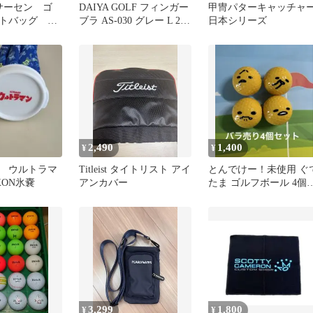
 ロサーセン ゴ
DAIYA GOLF フィンガー
甲冑パターキャッチャ
トバッグ ネ
ブラ AS-030 グレー L 2本
日本シリーズ
 総柄 マグ
入
2,490
1,400
¥
¥
 ウルトラマ
Titleist タイトリスト アイ
とんでけー！未使用 ぐ
XON氷嚢
アンカバー
たま ゴルフボール 4個
ラ売り♪
3,299
1,800
¥
¥