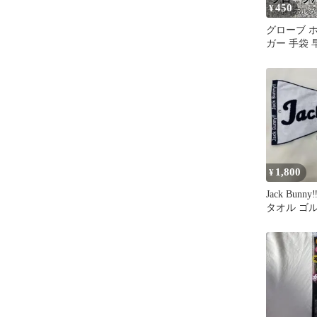
450
¥
グローブ 
ガー 手袋 
防止 ゴル
黒色
1,800
¥
Jack Bun
タオル ゴ
ィ カラビ