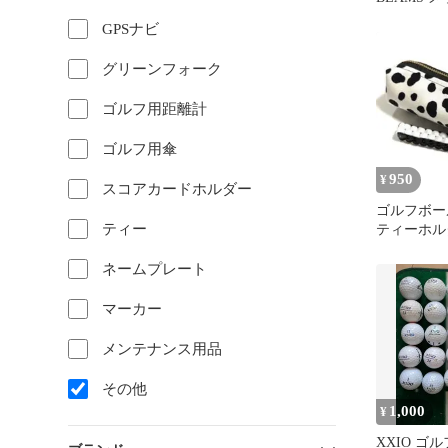
S エメラル
GPSナビ
グリーンフォーク
ゴルフ用距離計
ゴルフ用傘
950
¥
スコアカードホルダー
ゴルフボー
ティー
ティーホルダ
ダルメシア
ト)
ネームプレート
マーカー
メンテナンス用品
その他
1,000
¥
XXIO ゴ