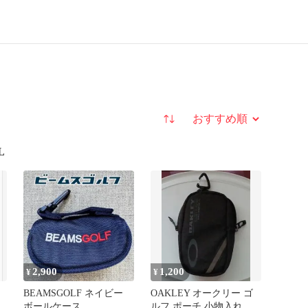
並び替え
L
2,900
1,200
¥
¥
BEAMSGOLF ネイビー
OAKLEY オークリー ゴ
ボールケース
ルフ ポーチ 小物入れ