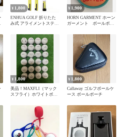
1,800
1,900
¥
¥
ー
ENHUA GOLF 折りたた
HORN GARMENT ホーン
み式 アライメントスティ
ガーメント ボールポー
ック 2本セット
チ
1,800
1,800
¥
¥
ャ
美品！MAXFLI（マック
Callaway ゴルフボールケ
スフライ）ホワイトボー
ース ボールポーチ
ル24球の出品になりま
す。