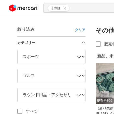
ンツにスキップ
その他
絞り込み
その他
クリア
カテゴリー
販売
新品、未
800
現在 ¥
【新品未使用
すべて
BEAMS 