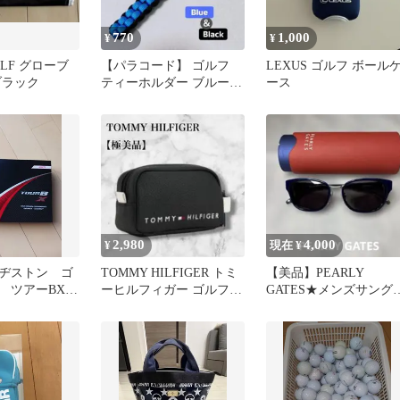
770
1,000
¥
¥
OLF グローブ
【パラコード】 ゴルフ
LEXUS ゴルフ ボール
ブラック
ティーホルダー ブルー
ース
ブラック
2,980
4,000
¥
現在 ¥
ヂストン ゴ
TOMMY HILFIGER トミ
【美品】PEARLY
ツアーBX 1
ーヒルフィガー ゴルフ
GATES★メンズサング
個 ホワイト
ラウンドポーチ
ス★PG-8901★