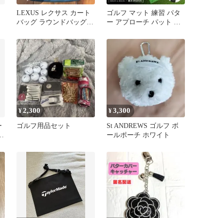
LEXUS レクサス カート
ゴルフ マット 練習 パタ
バッグ ラウンドバッグ
ー アプローチ パット ス
保冷バック
イング 軌道 アイアン 素
振
2,300
3,300
¥
¥
ー
ゴルフ用品セット
St ANDREWS ゴルフ ボ
ダ
ールポーチ ホワイト