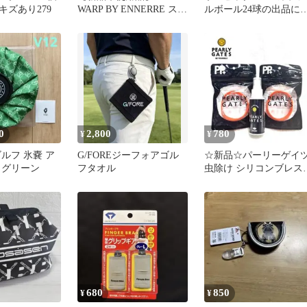
キズあり279
WARP BY ENNERRE スコ
ルボール24球の出品に
ップ型 目土ボトル
ります。
0
2,800
780
¥
¥
ゴルフ 氷嚢 ア
G/FOREジーフォアゴル
☆新品☆パーリーゲイ
 グリーン
フタオル
虫除け シリコンブレス
個セット+おまけシャワ
ースプレー
680
850
¥
¥