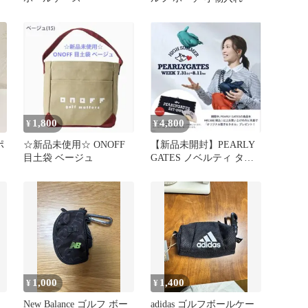
1,800
4,800
¥
¥
ポ
☆新品未使用☆ ONOFF
【新品未開封】PEARLY
目土袋 ベージュ
GATES ノベルティ タオ
ル 扇子セット
1,000
1,400
¥
¥
New Balance ゴルフ ボー
adidas ゴルフボールケー