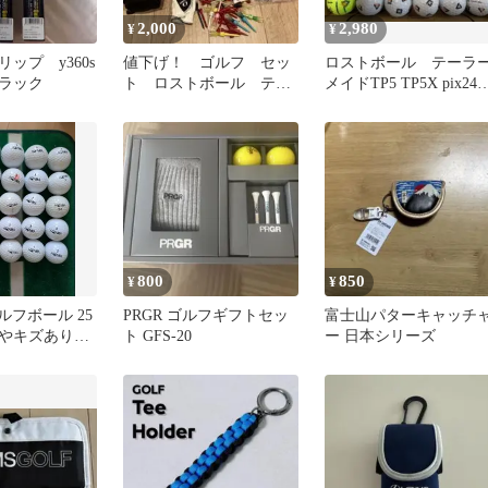
2,000
2,980
¥
¥
ップ y360s
値下げ！ ゴルフ セッ
ロストボール テーラ
ラック
ト ロストボール ティ
メイドTP5 TP5X pix24
ー グローブ 手袋 ポー
球 B級品
チ マーカー
800
850
¥
¥
ゴルフボール 25
PRGR ゴルフギフトセッ
富士山パターキャッチ
やキズあり
ト GFS-20
ー 日本シリーズ