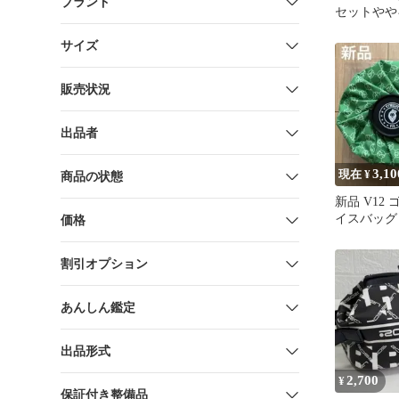
ブランド
セットやや
サイズ
販売状況
出品者
3,10
現在 ¥
商品の状態
新品 V12 
イスバッグ
価格
割引オプション
あんしん鑑定
出品形式
2,700
¥
保証付き整備品