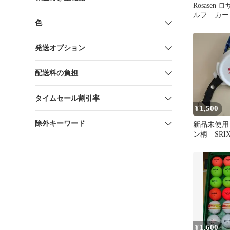
Rosasen
ルフ カー
色
イビー✕白
ネット
発送オプション
配送料の負担
タイムセール割引率
1,500
¥
除外キーワード
新品未使用
ン柄 SRI
1,600
¥