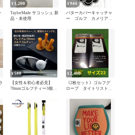
1,200
944
¥
¥
ー
TaylorMade サコッシュ 新
パターカバーキャッチャ
品・未使用
ー ゴルフ カメリア
花 ラインストーン 便
利
588
2,400
¥
¥
ラ
【女性＆初心者必見】
《2枚セット》ゴルフグ
70mmゴルフティー3個セ
ローブ タイトリスト
ット高め好き飛距離出し
スーパーグリップ サイ
当て感アップ
ズ23