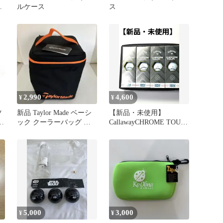
な
ルケース
ス
2,990
4,600
¥
¥
ツ
新品 Taylor Made ベーシ
【新品・未使用】
2
ック クーラーバッグ テ
CallawayCHROME TOUR
ーラーメイド
ゴルフボール1ダース
5,000
3,000
¥
¥