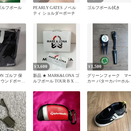
ik ゴルフボール
PEARLY GATES ノベル
ゴルフボール拭き
ティ ショルダーポーチ
3,600
1,500
¥
¥
ON ゴルフ 保
新品 ★ MARK&LONA ゴ
グリーンフォーク マ
ラウンドポーチ
ルフボール TOUR B X 1
カー パターカバーホル
00円＋税
スリーブ 正規品
ー