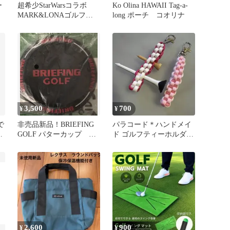
ー
超希少StarWarsコラボ
Ko Olina HAWAII Tag-a-
MARK&LONAゴルフボ
long ポーチ コオリナ
ール3個セット+おまけ付
き
3,500
700
¥
¥
で
非売品新品！BRIEFING
パラコード＊ハンドメイ
バ
GOLF パターカップ ノ
ド ゴルフティーホルダー
ベルティ
2個セット
2,600
900
¥
¥