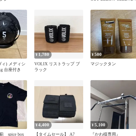
ルボースリーブ M
1,780
500
¥
¥
ラヴィ) メディシ
VOLIX リストラップ ブ
マジックタン
kg 台座付き
ラック
4,400
5,100
¥
¥
spice box
【タイムセール】 A7
『かわ様専用』