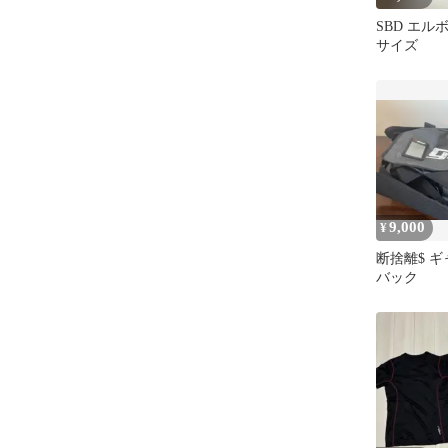
SBD エル
サイズ
9,000
¥
断捨離$ ギ
バック