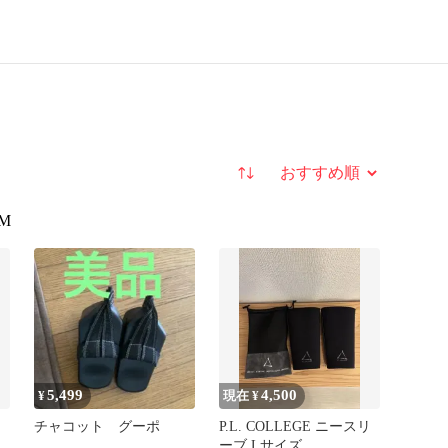
並び替え
M
5,499
4,500
¥
現在 ¥
チャコット グーポ
P.L. COLLEGE ニースリ
エ
ーブ Lサイズ