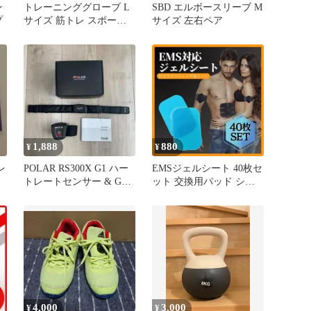
ン
トレーニンググローブ L
SBD エルボースリーブ M
プ
サイズ 筋トレ スポーツ
サイズ 左右ペア
手袋エクササイズ サポー
ター
1,888
880
¥
¥
レ
POLAR RS300X G1 ハー
EMSジェルシート 40枚セ
トレートセンサー & GPS
ット 交換用パッド シッ
センサー
クスパッド トレーニング
4,000
3,000
¥
¥