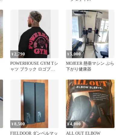
2,790
5,000
¥
¥
POWERHOUSE GYM Tシ
MOJEER 懸垂マシン ぶら
ャツ ブラック ロゴプリ
下がり健康器
ント パワーハウスジム
8,500
4,000
¥
¥
FIELDOOR ダンベルマッ
ALL OUT ELBOW