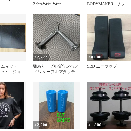
ZebraWrist Wrap
BODYMAKER チンニ
RigorMortis
グスタンド【神奈川
引き取りのみ】
2,222
8,000
¥
¥
ジムマット
難あり プルダウンハン
SBD ニーラップ
枚セット ジョイ
ドル ケーブルアタッチメ
11個付き
ント Vバー
2,200
1,800
¥
¥