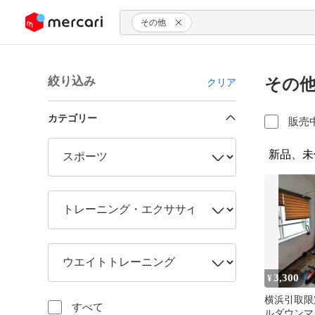
ンツにスキップ
その他
絞り込み
その他
クリア
カテゴリー
販売
新品、未
3,300
¥
横浜引取限
すべて
ルダウンマ