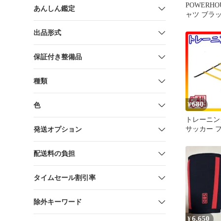
POWERHO
あんしん鑑定
ャツ ブラ
ント フチ
出品形式
保証付き整備品
種類
680
¥
色
トレーニング
サッカー 
発送オプション
上 野球 バ
配送料の負担
タイムセール割引率
除外キーワード
6,650
¥