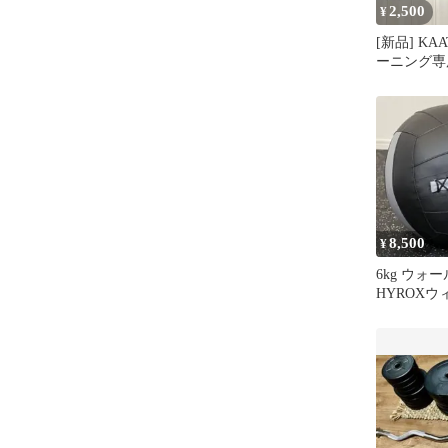
2,500
¥
[新品] KA
ーニング専
ア LL 3
8,500
¥
6kg ウォ
HYROXウ
メンズ規定