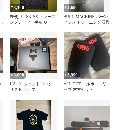
3,100
5,600
¥
¥
未使用 SKINS トレーニ
BURN MACHINE バーン
リ
ングシャツ 半袖 Ｏ
マシン トレーニング器具
3,000
3,999
¥
¥
エ
UAプロジェクトロック
ALL OUT エルボースリ
ー
リスト ラップ
ーブ 左右セット