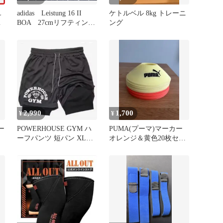
L
adidas Leistung 16 II
ケトルベル 8kg トレーニ
リ
BOA 27cmリフティング
ング
シューズ
2,990
1,700
¥
¥
ー
POWERHOUSE GYM ハ
PUMA(プーマ)マーカー
ーフパンツ 短パン XLチ
オレンジ＆黄色20枚セッ
ャコール
ト