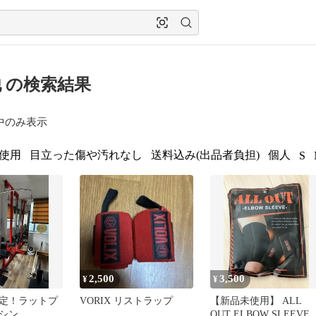
 の検索結果
中のみ表示
使用
目立った傷や汚れなし
送料込み(出品者負担)
個人
S
2,500
3,500
¥
¥
定！ラットプ
VORIX リストラップ
【新品未使用】 ALL
シン
OUT ELBOW SLEEVE 