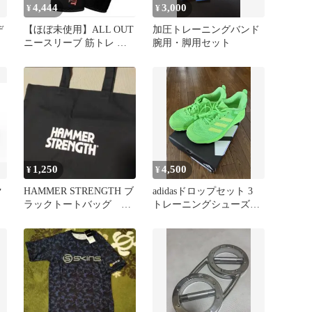
4,444
3,000
¥
¥
デ
【ほぼ未使用】ALL OUT
加圧トレーニングバンド
ニースリーブ 筋トレ ス
腕用・脚用セット
クワット Lサイズ
1,250
4,500
¥
¥
ク
HAMMER STRENGTH ブ
adidasドロップセット 3
ラックトートバッグ 非
トレーニングシューズ
売品
25センチ