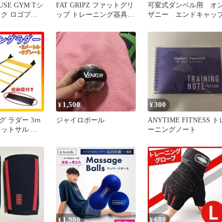
USE GYM Tシ
FAT GRIPZ ファットグリ
可変式ダンベル用 オ
ック ロゴプリ
ップ トレーニング器具 2
ザニー エンドキャッ
文字
個セット
1,500
300
¥
¥
 ラダー 3ｍ
ジャイロボール
ANYTIME FITNESS ト
フットサル 陸
ーニングノート
スケ 収納袋付
1,980
680
¥
¥