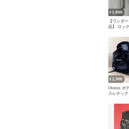
1,000
¥
【ワンダー
品】 ロック
ト
2,980
¥
Otomix
スレチック
ック/レッ