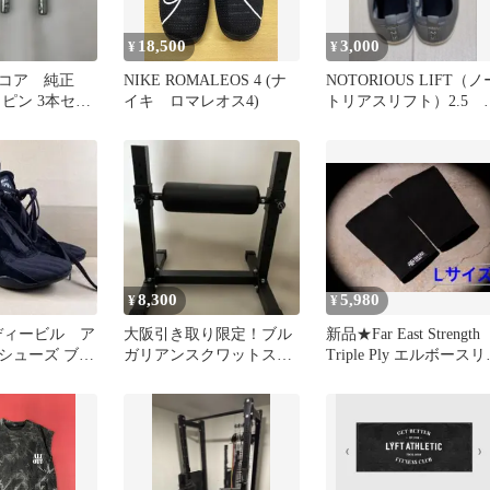
18,500
3,000
¥
¥
コア 純正
NIKE ROMALEOS 4 (ナ
NOTORIOUS LIFT（ノ
ピン 3本セッ
イキ ロマレオス4)
トリアスリフト）2.5 
イズ39
8,300
5,980
¥
¥
 ボディービル ア
大阪引き取り限定！ブル
新品★Far East Strength
シューズ ブラ
ガリアンスクワットスタ
Triple Ply エルボース
ド
ンド
ブ