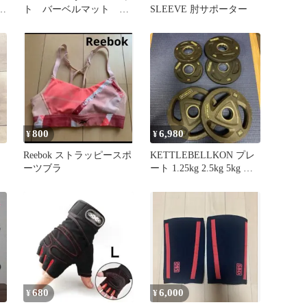
ン
ト バーベルマット 2
SLEEVE 肘サポーター
区
枚セット
800
6,980
¥
¥
Reebok ストラッピースポ
KETTLEBELLKON プレ
ーツブラ
ート 1.25kg 2.5kg 5kg 各2
枚
680
6,000
¥
¥