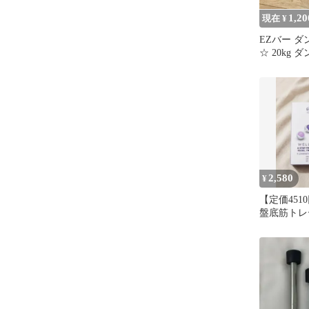
1,20
現在 ¥
EZバー 
☆ 20kg 
レーニング
2,580
¥
【定価451
盤底筋トレ
テップ・プ
キット