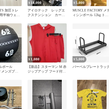
18,000
5,000
¥
¥
ATS 加圧トレ
アイロテック レッグエ
MUSCLE FACTORY メ
用半袖ウェ
クステンション カー
ィシンボール 12kg トレ
枚セット
ル ライイングカール
ーニング
マシン
1,080
5,000
¥
¥
ールボール
【新品】スターマン M 赤
バーベルプレートラッ
ィメンズプロ/
ジップアップ フード付き
重量 練習用
ベスト＆ショーツセット
アップ