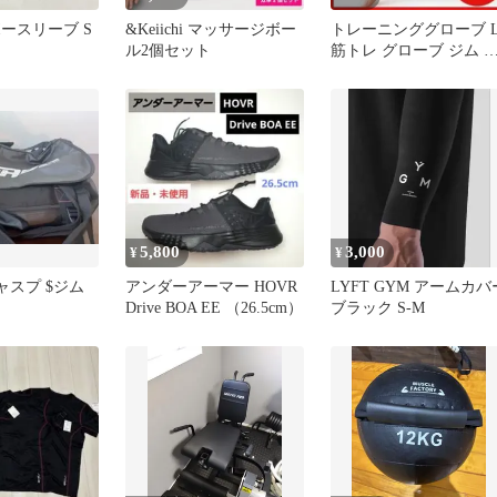
ボースリーブ S
&Keiichi マッサージボー
トレーニンググローブ 
ル2個セット
筋トレ グローブ ジム 
ストラップ 登山u
5,800
3,000
¥
¥
ャスプ $ジム
アンダーアーマー HOVR
LYFT GYM アームカバ
Drive BOA EE （26.5cm）
ブラック S-M