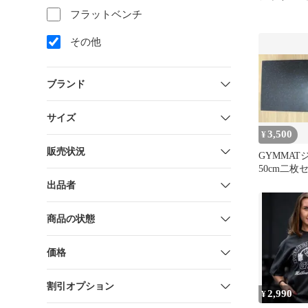
フラットベンチ
その他
ブランド
サイズ
3,500
¥
販売状況
GYMMAT
50cm二
ントパーツ
出品者
商品の状態
価格
割引オプション
2,990
¥