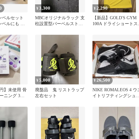
0
3,300
2,290
¥
¥
ダンベルセット
MBCオリジナルラック 支
【新品】GOLD'S GYM
ダンベルにも ト
柱設置型バーベルストレ
100A ドライショートス
ージ
ーブTシャツ S
5,000
26,500
¥
¥
0円】未使用 骨
廃盤品 鬼 リストラップ
NIKE ROMALEOS 4 ウ
ーニング 3ス
左右セット
イトリフティングシュ
ログレッシブ
ズ 27.5cm