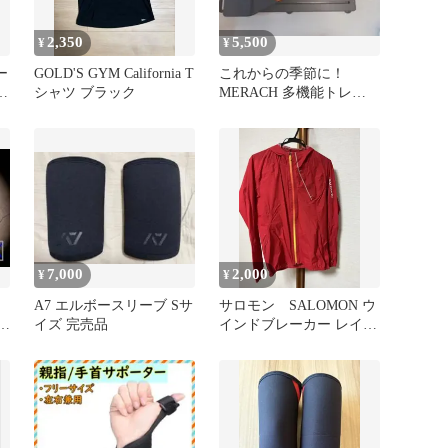
2,350
5,500
¥
¥
ー
GOLD'S GYM California T
これからの季節に！
サ
シャツ ブラック
MERACH 多機能トレー
ニングボード ピラティ
スボード
7,000
2,000
¥
¥
A7 エルボースリーブ Sサ
サロモン SALOMON ウ
リー
イズ 完売品
インドブレーカー レイン
ジャケット