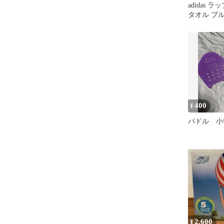
adidas 
タオル ブ
400
¥
パドル 小
2,600
¥