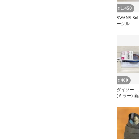
1,450
¥
SWANS Sn
ーグル
400
¥
ダイソー 
(ミラー) 