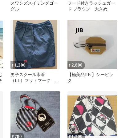
ア
スワンズスイミングゴー
フード付きラッシュガー
グル
ド ブラウン 大きめ
1,200
2,800
¥
¥
む
男子スクール水着
【極美品JIB 】シービッ
チ
（LL）フットマーク 未
ク
使用品
780
1,300
¥
¥