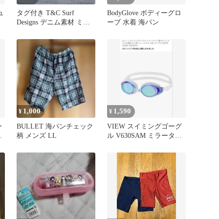
ュ
タグ付き T&C Surf
BodyGlove ボディーグロ
Designs デニム素材 ミニ
ーブ 水着 海パン
ポーチ
1,000
1,590
¥
¥
ー
BULLET 海パンチェック
VIEW スイミングゴーグ
古
柄 メンズ LL
ル V630SAM ミラータイ
プ ブルーエメラルド