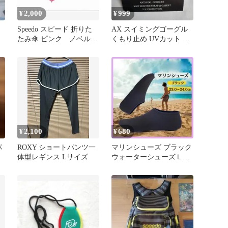
2,000
999
¥
¥
Speedo スピード 折りた
AX スイミングゴーグル
たみ傘 ピンク ノベルテ
くもり止め UVカット 専
ィ
用ケース付
2,100
680
¥
¥
パ
ROXY ショートパンツ一
マリンシューズ ブラック
体型レギンス Lサイズ
ウォーターシューズＬア
ウトドア 海 川 ダイビン
グ