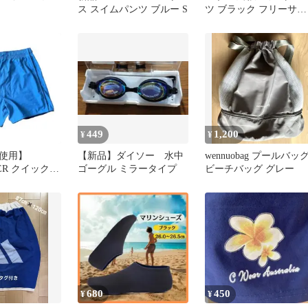
ス スイムパンツ ブルー S
ツ ブラック フリーサイ
ズ
449
1,200
¥
¥
使用】
【新品】ダイソー 水中
wennuobag プールバッ
VER クイックシ
ゴーグル ミラータイプ
ビーチバッグ グレー
ードショーツ
680
450
¥
¥