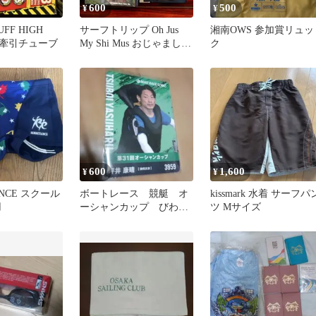
600
500
¥
¥
UFF HIGH
サーフトリップ Oh Jus
湘南OWS 参加賞リュッ
3 牽引チューブ
My Shi Mus おじゃましま
ク
す VHS
600
1,600
¥
¥
ANCE スクール
ボートレース 競艇 オ
kissmark 水着 サーフパ
用
ーシャンカップ びわ
ツ Mサイズ
こ 坪井康晴 ブロマイ
ド