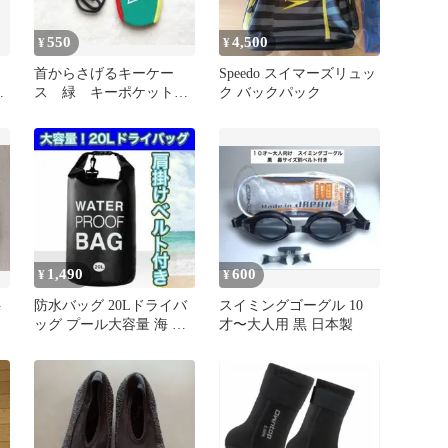
550
4,500
¥
¥
首からさげるキーケー
Speedo スイマーズリュッ
ッ
ス 緑 キーポケット
ク バックパック
ウエットスーツ素材 ネ
ックレス
1,490
600
¥
¥
ト
防水バッグ 20Lドライバ
スイミングゴーグル 10
ッグ プール大容量 海 川
才〜大人用 黒 日本製
BBQ 焚き火