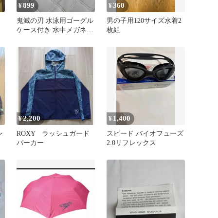
899
360
¥
¥
鬼滅の刃 水泳用ゴーグル
男の子用120サイズ水着2
ケース付き 水中メガネ
枚組
ピンク
2,200
1,400
¥
¥
ン
ROXY ラッシュガード
スピード バイオフューズ
パーカー
2.0リフレックス