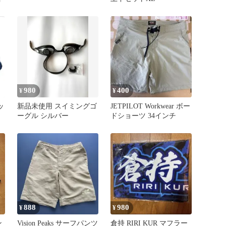
980
400
¥
¥
ッ
新品未使用 スイミングゴ
JETPILOT Workwear ボー
ーグル シルバー
ドショーツ 34インチ
888
980
¥
¥
ン
Vision Peaks サーフパンツ
倉持 RIRI KUR マフラー