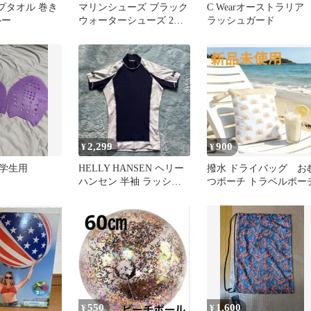
ラップタオル 巻き
マリンシューズ ブラック
C Wearオーストラリ
ルー
ウォーターシューズ 2XL
ラッシュガード
アウトドア 海川 ダイビ
ング
2,299
900
¥
¥
学生用
HELLY HANSEN ヘリー
撥水 ドライバッグ お
ハンセン 半袖 ラッシュ
つポーチ トラベルポー
ガード ネイビーホワイト
550
1,600
¥
¥