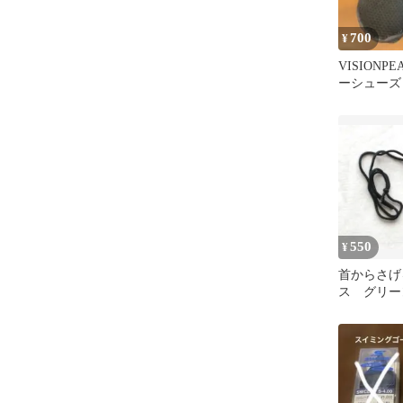
700
¥
VISIONP
ーシューズ 
550
¥
首からさげ
ス グリー
ット ウエ
材 ネック