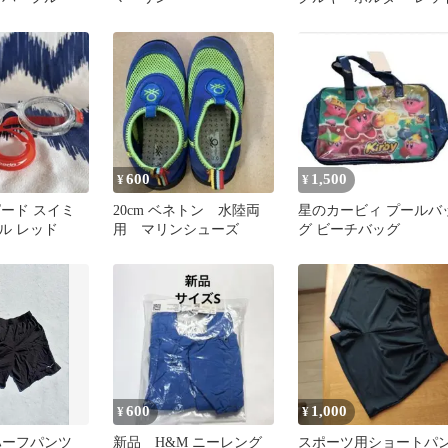
600
1,500
¥
¥
スピード スイミ
20cm ベネトン 水陸両
星のカービィ プールバ
ル レッド
用 マリンシューズ
グ ビーチバッグ
600
1,000
¥
¥
 ハーフパンツ
新品 H&M ニーレング
スポーツ用ショートパ