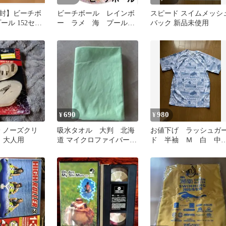
封】ビーチボ
ビーチボール レインボ
スピード スイムメッシ
ール 152セン
ー ラメ 海 プール
バック 新品未使用
イベント アウトドア
川遊び
690
980
¥
¥
耳栓 ノーズクリ
吸水タオル 大判 北海
お値下げ ラッシュガ
 大人用
道 マイクロファイバー
ド 半袖 Ｍ 白 中
85×125cm
品