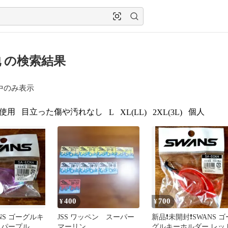
 の検索結果
中のみ表示
使用
目立った傷や汚れなし
個人
L
XL(LL)
2XL(3L)
400
700
¥
¥
ANS ゴーグルキ
JSS ワッペン スーパー
新品❗未開封❗SWANS ゴ
 パープル
マーリン
グルキーホルダー レッ