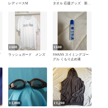
レディースM
タオル 応援グッズ 新
品 未使用 未開封
600
600
¥
¥
グ
ラッシュガード メンズ
SWANS スイミングゴー
グル くもり止め液
1,000
1,200
¥
¥