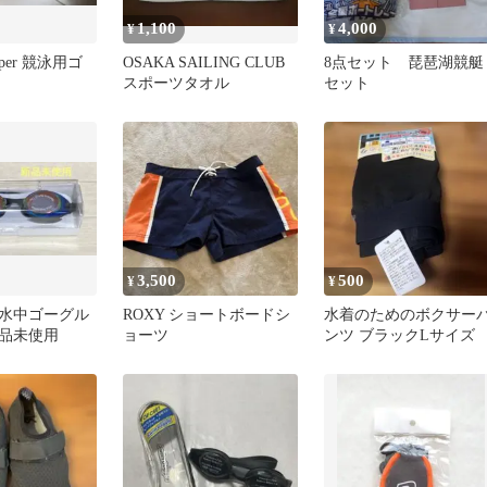
1,100
4,000
¥
¥
iper 競泳用ゴ
OSAKA SAILING CLUB
8点セット 琵琶湖競艇
スポーツタオル
セット
3,500
500
¥
¥
水中ゴーグル
ROXY ショートボードシ
水着のためのボクサー
新品未使用
ョーツ
ンツ ブラックLサイズ