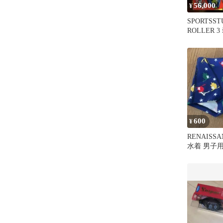
56,000
¥
SPORTSST
ROLLER 
600
¥
RENAISS
水着 男子