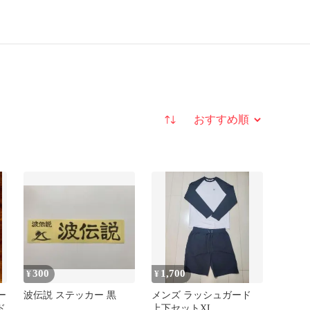
並び替え
300
1,700
¥
¥
ー
波伝説 ステッカー 黒
メンズ ラッシュガード
ド
上下セットXL