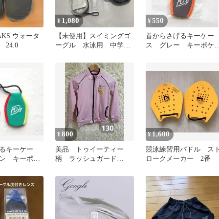
1,080
550
¥
¥
EAKS ウォータ
【未使用】スイミングゴ
首からさげるキーケー
24.0
ーグル 水泳用 中学
ス グレー キーポケ
生 黒 ブラック
ト ウエットスーツ素
材 ネックレス
800
1,600
¥
¥
るキーケー
美品 トゥイーティー
競泳練習用パドル ス
ン キーポケ
柄 ラッシュガード
ロークメーカー 2番
ットスーツ素
130cm ピンク
レス