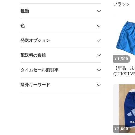
ブラック
種類
色
発送オプション
配送料の負担
1,500
¥
【新品・未
タイムセール割引率
QUIKSIL
ルバー ボ
除外キーワード
水着
2,600
¥