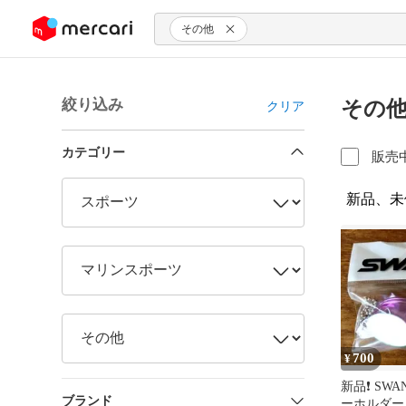
ンツにスキップ
その他
絞り込み
その他
クリア
カテゴリー
販売
新品、未
700
¥
新品❗ SW
ブランド
ーホルダー