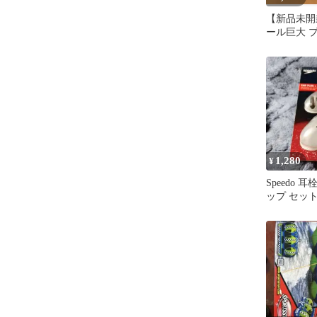
【新品未開
ール巨大 プ
チ2個入り
1,280
¥
Speedo 
ップ セット