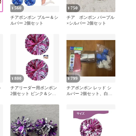
560
750
¥
¥
チアポンポン ブルー＆シ
チア ポンポン パープル
ルバー 2個セット
×シルバー 2個セット
800
799
¥
¥
ル
チアリーダー用ポンポン
チアポンポン レッド シ
2個セット ピンク＆シル
ルバー 2個セット、白と
バー
青の花付き