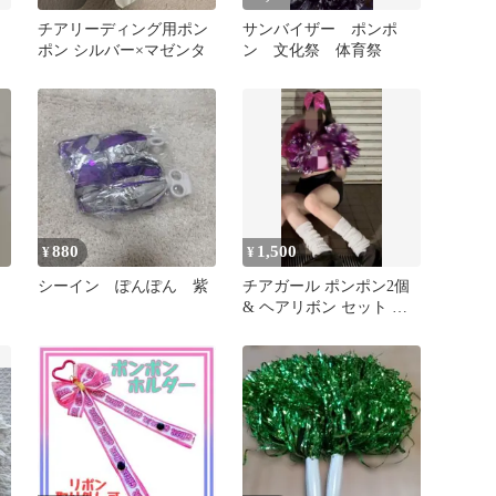
チアリーディング用ポン
サンバイザー ポンポ
ポン シルバー×マゼンタ
ン 文化祭 体育祭
880
1,500
¥
¥
シーイン ぽんぽん 紫
チアガール ポンポン2個
& ヘアリボン セット ピ
ー
ンク