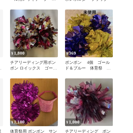
青 薄青 説明書 結束
バンド
1,800
369
¥
¥
チアリーディング用ポン
ポンポン 4個 ゴール
ー
ポン ロイックス ゴール
ド＆ブルー 体育祭 運
ド・ピンク・シルバー
動会 チアリーダー 未
使用
1,100
1,000
¥
¥
ポ
体育祭用 ポンポン サン
チアリーディング ポン