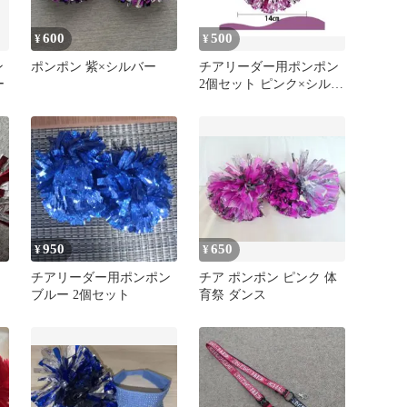
600
500
¥
¥
ン
ポンポン 紫×シルバー
チアリーダー用ポンポン
ー
2個セット ピンク×シルバ
ー 14cm
950
650
¥
¥
チアリーダー用ポンポン
チア ポンポン ピンク 体
ブルー 2個セット
育祭 ダンス