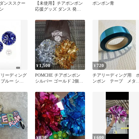
ダンススクー
【未使用】チアポンポン
ポンポン青
ン
応援グッズ ダンス 発表
会 運動会
1,500
720
¥
¥
チアリーディング
POMCHE チアポンポン
チアリーディング用 
 ブルー シル
シルバー ゴールド 2個セ
ンポン テープ メタ
ット
ット
ックブルー
830
600
¥
¥