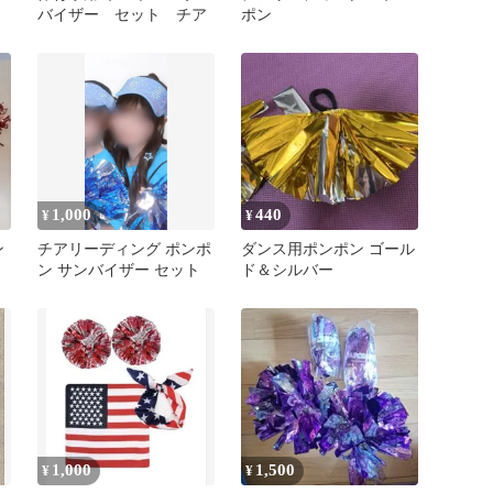
バイザー セット チア
ポン
ド
1,000
440
¥
¥
ン
チアリーディング ポンポ
ダンス用ポンポン ゴール
2
ン サンバイザー セット
ド＆シルバー
1,000
1,500
¥
¥