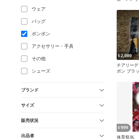
ン 星条旗
ウェア
ット
バッグ
ポンポン
アクセサリー・手具
2,000
¥
その他
チアリーデ
シューズ
ポン ブラ
2個セット
ブランド
サイズ
販売状況
999
¥
出品者
体育祭JK