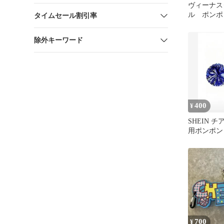
ヴィーナス
ル ポンポ
タイムセール割引率
除外キーワード
400
¥
SHEIN 
用ポンポン
バー 2個セ
700
¥