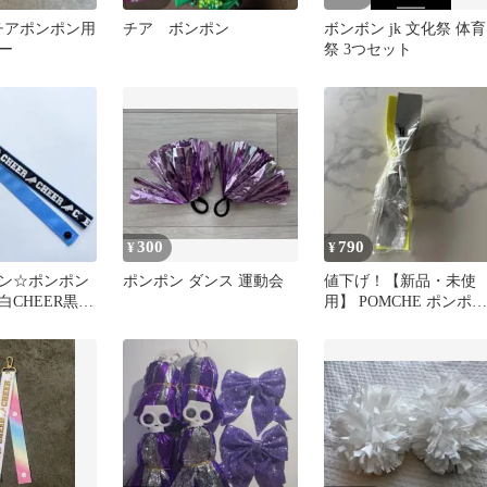
 チアポンポン用
チア ボンポン
ボンボン jk 文化祭 体育
ー
祭 3つセット
300
790
¥
¥
ン☆ポンポン
ポンポン ダンス 運動会
値下げ！【新品・未使
CHEER黒×
用】 POMCHE ポンポ
ー☆ハンドメ
ン イエロー＆シルバ