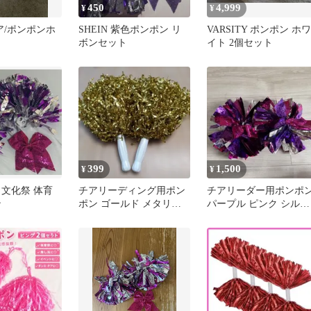
450
4,999
¥
¥
チア/ポンポンホ
SHEIN 紫色ポンポン リ
VARSITY ポンポン ホワ
ボンセット
イト 2個セット
399
1,500
¥
¥
 文化祭 体育
チアリーディング用ポン
チアリーダー用ポンポ
ン
ポン ゴールド メタリッ
パープル ピンク シルバ
ク 2個セット
ー 2個セット