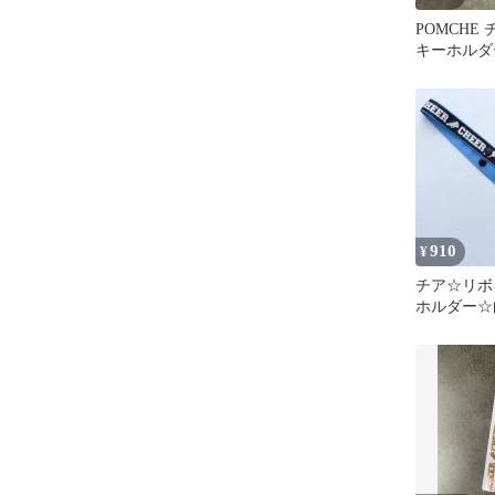
POMCHE
キーホルダ
910
¥
チア☆リボ
ホルダー☆白
くすみブル
イド