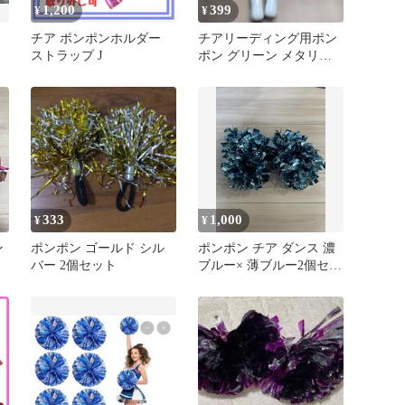
1,200
399
¥
¥
チア ポンポンホルダー
チアリーディング用ポン
ストラップ J
ポン グリーン メタリッ
ク 2個セット
333
1,000
¥
¥
ン
ポンポン ゴールド シル
ポンポン チア ダンス 濃
バー 2個セット
ブルー× 薄ブルー2個セッ
ト