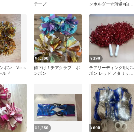
テープ
ンホルダー☆薄紫×白
CHEER黒☆ハンドメイ
1,300
399
¥
¥
ポン Venus
値下げ！チアクラブ ポ
チアリーディング用ポ
ゴールド
ンポン
ポン レッド メタリック 
個セット
1,280
600
¥
¥