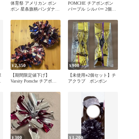
体育祭 アメリカン ポン
POMCHE チアポンポン
ポン 星条旗柄バンダナセ
パープル シルバー 2個セ
ット
ット 計４個
2,350
900
¥
¥
ポ
【期間限定値下げ】
【未使用⭐︎2個セット】チ
リ
Varsity Pomche チアポン
アクラブ ポンポン
ポン 2個セット
300
1,200
¥
¥