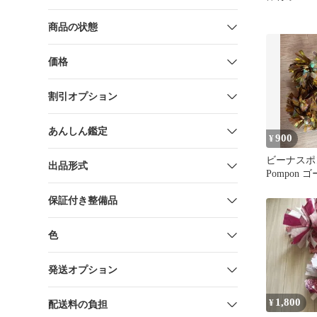
商品の状態
価格
割引オプション
あんしん鑑定
900
¥
ビーナスポン
出品形式
Pompon 
保証付き整備品
色
発送オプション
1,800
¥
配送料の負担