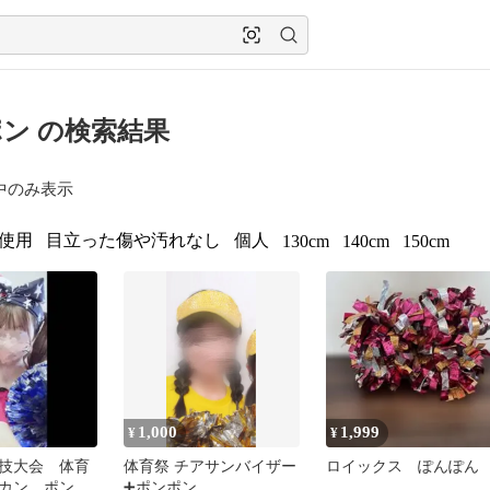
ン の検索結果
中のみ表示
使用
目立った傷や汚れなし
個人
130cm
140cm
150cm
1,000
1,999
¥
¥
技大会 体育
体育祭 チアサンバイザー
ロイックス ぽんぽん
カン ポンポ
➕ポンポン