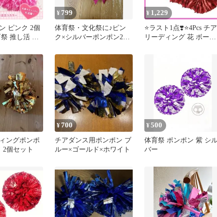
799
1,229
¥
¥
 ピンク 2個
体育祭・文化祭に♪ピン
⭐️ラスト1点❣️⭐️4Pcs チア
祭 推し活 イ
ク×シルバーポンポン2個
リーディング 花 ボール
+リボンセット
パフォーマンス
700
500
¥
¥
ィングポンポ
チアダンス用ポンポン ブ
体育祭 ポンポン 紫 シ
 2個セット
ルー×ゴールド×ホワイト
バー