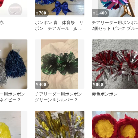
700
1,400
¥
¥
赤
ポンポン 青 体育祭 リ
チアリーダー用ポンポ
ボン チアガール jk 学
2個セット ピンク ブル
祭
400
800
¥
¥
ー用ポンポン
チアリーダー用ポンポン
赤色ポンポン
ネイビー 2個
グリーン＆シルバー 2個
セット 3個セット