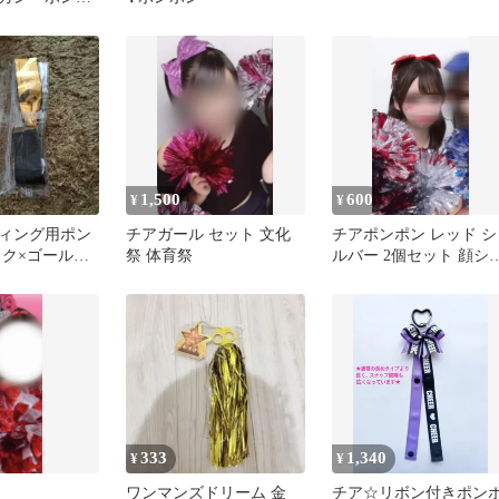
柄ヘアバンドセ
1,500
600
¥
¥
ィング用ポン
チアガール セット 文化
チアポンポン レッド シ
ック×ゴールド
祭 体育祭
ルバー 2個セット 顔シ
ル付き
333
1,340
¥
¥
ワンマンズドリーム 金
チア☆リボン付きポン