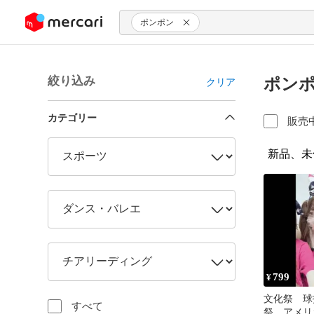
ンツにスキップ
ポンポン
絞り込み
ポンポ
クリア
カテゴリー
販売
新品、未
799
¥
文化祭 球
すべて
祭 アメリ