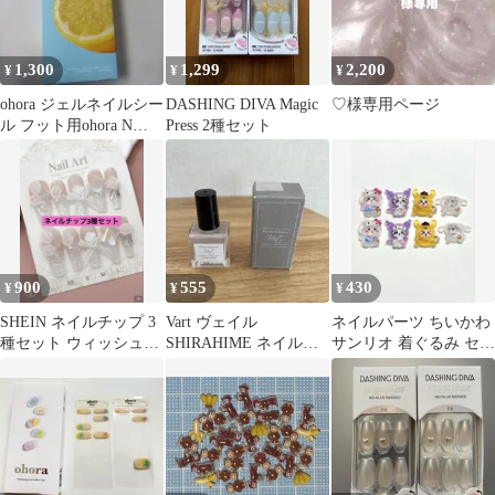
1,300
1,299
2,200
¥
¥
¥
ohora ジェルネイルシー
DASHING DIVA Magic
♡様専用ページ
ル フット用ohora N
Press 2種セット
LEMON JELLY
900
555
430
¥
¥
¥
SHEIN ネイルチップ 3
Vart ヴェイル
ネイルパーツ ちいかわ
種セット ウィッシュコ
SHIRAHIME ネイルポ
サンリオ 着ぐるみ セッ
ア バレエコア
リッシュ マニキュア
ト