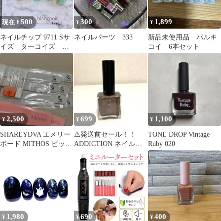
500
300
1,899
現在 ¥
¥
¥
ネイルチップ 9711 Sサ
ネイルパーツ 333
新品未使用品 パルキ
イズ ターコイズ グ
コイ 6本セット
リーン 青 フットネイ
ル 現品
2,500
699
1,100
¥
¥
¥
SHAREYDVA エメリー
⚠️発送前セール！！
TONE DROP Vintage
ボード MITHOS ビット
ADDICTION ネイルポ
Ruby 020
セット
リッシュ105P
1,980
690
400
¥
¥
¥