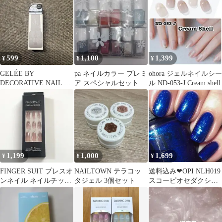
系 ピンク
599
1,100
1,399
¥
¥
¥
GELÉE BY
pa ネイルカラー プレミ
ohora ジェルネイルシー
DECORATIVE NAIL 煙
ア スペシャルセット 12
ル ND-053-J Cream shell
kemuri
本セット
1,199
1,000
1,699
¥
¥
¥
FINGER SUIT プレスオ
NAILTOWN テラコッ
送料込み❤︎OPI NLH019
ンネイル ネイルチッ
タジェル 3個セット
スコーピオセダクショ
プ FIGMENT
ン❤︎ 新品未開封