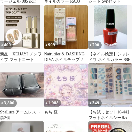
ラージェル 085 noir
ネイルカラー RA03
シート 5枚セット
400
999
700
¥
¥
¥
新品 XEIJAYI ノンワ
Nairutiler & DASHING
【ネイル検定】シャレ
イプ マットコート
DIVA ネイルチップ 2種
ドワ ネイルカラー 88F
セット
3,800
1,088
349
¥
¥
¥
SpaLuce アームレスト
もち 様
【お試しセット10-44】
黒2個
フットネイルシール♪1
回分5枚セット