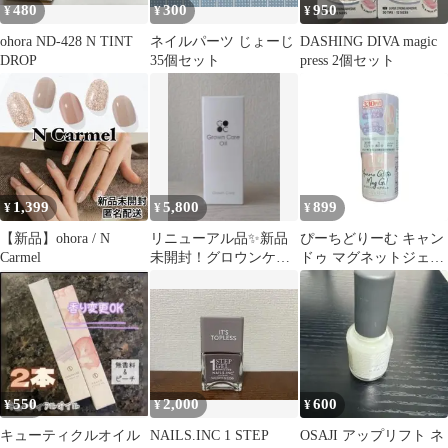
480
300
950
¥
¥
¥
ohora ND-428 N TINT
ネイルパーツ じょーじ
DASHING DIVA magic
DROP
35個セット
press 2個セット
1,399
5,800
899
¥
¥
¥
【新品】ohora / N
リニューアル品✨新品
ぴーちどりーむ キャン
Carmel
未開封！グロウンケア
ドゥ マグネットジェル
オイル 50ml キューテ
ネイル 新色
ィクルオイル
550
2,000
600
¥
¥
¥
キューティクルオイル
NAILS.INC 1 STEP
OSAJI アップリフト ネ