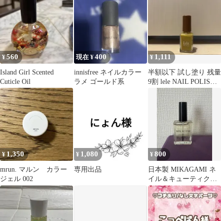
560
400
1,111
¥
現在 ¥
¥
Island Girl Scented
innisfree ネイルカラー
半額以下 試し塗り 残量
Cuticle Oil
ラメ ゴールド系
9割 lele NAIL POLISH
HIMAWARI
1,350
1,080
800
¥
¥
¥
mrun. マルン カラー
専用出品
日本製 MIKAGAMI ネ
ジェル 002
イル＆キューティクル
オイル 14ml