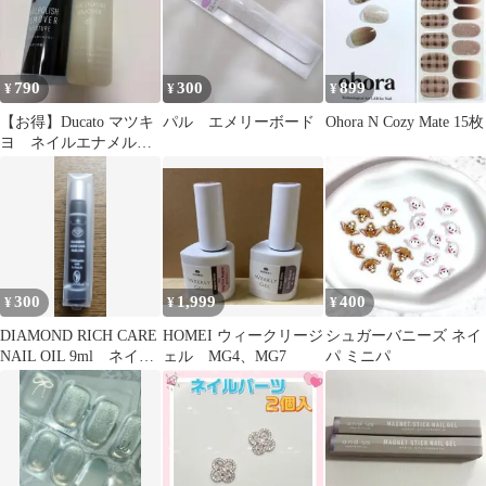
790
300
899
¥
¥
¥
【お得】Ducato マツキ
パル エメリーボード
Ohora N Cozy Mate 15枚
ヨ ネイルエナメルリ
ムーバー 2色セット除
光液
300
1,999
400
¥
¥
¥
DIAMOND RICH CARE
HOMEI ウィークリージ
シュガーバニーズ ネイ
NAIL OIL 9ml ネイル
ェル MG4、MG7
パ ミニパ
オイル