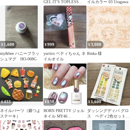
GEL IT'S TOPLESS
イルカラー 03 Uragawa
Megan
1,600
999
3,088
¥
¥
¥
my&bee ハニーフラッ
yuriiro ベティちゃん ネ
Rinka 様
シュマグ HO-008G
イルオイル
433
850
1,600
¥
¥
¥
ネイルパーツ（癖つよ
BORN PRETTY ジェル
ダッシングディバ グロ
ステーキ）
ネイル MY46
ス ペディ2色セット
HYACINTH
足ネイル【新品・匿名
配送】