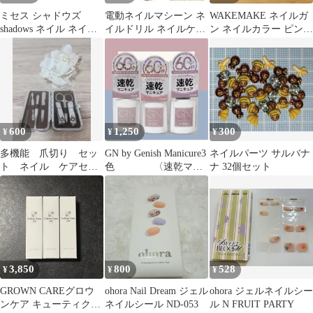
ミセス シャドウズ
電動ネイルマシーン ネ
WAKEMAKE ネイルガ
shadows ネイル ネイル
イルドリル ネイルケア
ン ネイルカラー ピンク
チップ 蓄光 オーバル
ミニルーター甘皮処理
系
推し活
角質除去
600
1,250
300
¥
¥
¥
多機能 爪切り セッ
GN by Genish Manicure3
ネイルパーツ サルバナ
ト ネイル ケアセッ
色 〈速乾マニ
ナ 32個セット
ト グルーミング セ
キュア〉
ット
3,850
800
528
¥
¥
¥
GROWN CAREグロウ
ohora Nail Dream ジェル
ohora ジェルネイルシー
ンケア キューティクル
ネイルシール ND-053
ル N FRUIT PARTY