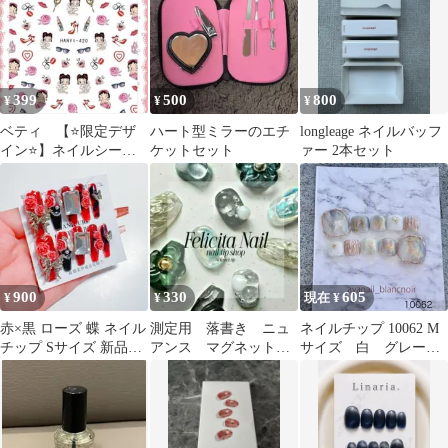
399
500
800
¥
¥
¥
ベティ 【⭐限定デザ
ハート型ミラーのエチ
longleage ネイルバッフ
イン⭐】ネイルシー
ケットセット
ァー 2本セット
ル ベティちゃん
HANYI-420
900
330
605
¥
¥
現在 ¥
赤×黒 ローズ 蝶 ネイル
測定用 落書き ニュ
ネイルチップ 10062 M
チップ Sサイズ 新品未
アンス マグネット
サイズ 白 グレー
使用
ミラー 個性派 ぷっ
大理石 フットネイ
くり 韓国 振袖
ル 現品