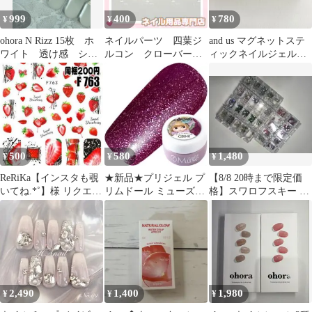
999
400
780
¥
¥
¥
ohora N Rizz 15枚 ホ
ネイルパーツ 四葉ジ
and us マグネットステ
ワイト 透け感 シル
ルコン クローバー
ィックネイルジェル
バーマグネット
メタルシルバー ビジ
M08 M09 2本セット
ュー量産z
500
580
1,480
¥
¥
¥
ReRiKa【インスタも覗
★新品★プリジェル プ
【8/8 20時まで限定価
いてね.*˚】様 リクエス
リムドール ミューズ
格】スワロフスキー 3
ト 2点 まとめ商品
GB941アンティークア
ケースセット ④ TAT購
メシスト
入品
2,490
1,400
1,980
¥
¥
¥