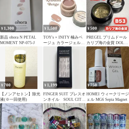
1,300
1,500
500
¥
¥
¥
新品 ohora N PETAL
TOY's × INITY 極みベ
PREGEL プリムドール
MOMENT NP-075-J
ージュ カラージェル
カリブ海の金貨 DOLL-
5g
B53 ジェルネイル
700
1,199
750
¥
¥
¥
【ノンアセトン】除光
FINGER SUIT プレスオ
HOMEI ウィークリージ
液(※一回使用)
ンネイル SOUL CITY
ェル MG6 Sepia Magnet
(オーバル)