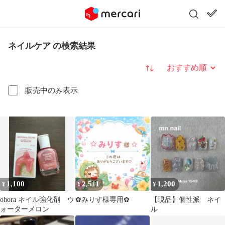
ネイルケア の検索結果
並び替え
販売中のみ表示
1,100
2,511
1,200
¥
¥
¥
ohora ネイル強化剤 ウ
‪✿みりす様専用‪✿
【現品】個性派 ネイ
ォーターメロン
ル