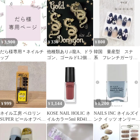
ケアオイル10ml 3本
3,900
330
800
¥
¥
¥
だら様専用＊ネイルチ
他種類あり♫龍A、ドラ
韓国 量産型 スナ
ップ
ゴン、ゴールドL2個、
系 フレンチガーリ
送込330円(バラ売1個、
ー 地雷 ネイルチッ
120円)
プ ワンホン ネイビー
999
1,144
1,200
¥
¥
¥
ネイル工房 ペロリン
KOSE NAIL HOLIC ネ
NAILS INC ネイルズイ
SUPER ピールオフベー
イルカラー5ml RD416
ンク イッツ オンリー
ス 大容量
レッド系
ニュートラル ライトブ
ルー