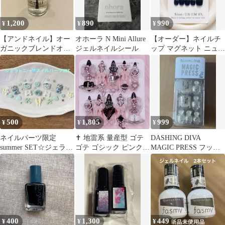
1,200
890
990
¥
¥
¥
【アンドネイル】オー
オホーラ N Mini Allure
【オーダー】ネイルチ
ガニックブレンドオイ
ジェルネイルシール
ップ マグネット ニュア
ル
ンス ネイビー
500
1,805
999
¥
¥
¥
ネイルパーツ限定
✝︎ 地雷系 量産型 ゴテ
DASHING DIVA
summer SET☆ジェラト
ゴテ ゴシック ピンク
MAGIC PRESS フット
ニー
黒 サブカル ネイルチッ
ネイルチップ 匿名配送
プ †❤︎
400
1,300
449
¥
¥
¥