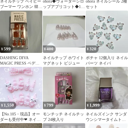
ネイルチップ ベイビー
ohora◆ウォーターシロ
ohora ネイルシール 2種
ブーマー ワンホン 韓国
ップアプリコット◆1回
セット
乳白色 ピンク ちゅるん
のみ使用
春 夏
599
400
320
¥
¥
¥
DASHING DIVA
ネイルチップ ホワイト
ポチャ 12個入り ネイル
MAGIC PRESS ペディ
マグネット ビジュー
パーツ ネイパ
キュア
1,550
799
1,999
¥
¥
¥
【No.105・現品】オー
モンチッチ ネイルチッ
ネイルズインク サンダ
ダーも受付中❤︎ ネイル
プ 24枚入り
ウンシマータイムトゥ
チップ 量産型 地雷
トゥインクル