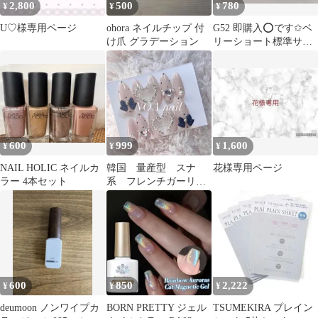
2,800
500
780
¥
¥
¥
U♡様専用ページ
ohora ネイルチップ 付
G52 即購入⭕です✩ベ
け爪 グラデーション
リーショート標準サイ
ズ 03247
600
999
1,600
¥
¥
¥
NAIL HOLIC ネイルカ
韓国 量産型 スナ
花様専用ページ
ラー 4本セット
系 フレンチガーリ
ー 地雷 ネイルチッ
プ ワンホン
600
850
2,222
¥
¥
¥
deumoon ノンワイプカ
BORN PRETTY ジェル
TSUMEKIRA プレイン