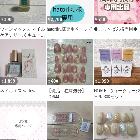
300
2,700
580
¥
¥
¥
ウィンマックス ネイル
hatoriku様専用ページで
◆こっぺぱん様専用◆
ケアシリーズ キューテ
す
ィクルオイル
1,899
600
1,999
¥
¥
¥
ネイルエス willow
【現品、在庫処分】
HOMEI ウィークリージ
TO644
ェル 3本セット
weeklygel