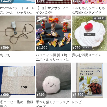
2,200
399
750
¥
¥
¥
Pawtotoパウトト ストレ
【10g】サクサク フェ
メルちゃんソランちゃ
スボール シャリシャ
イクパン粉
ん布団ハンドメイド
リボール ブルー L
500
1,000
750
¥
¥
¥
鳥ぶえ
ハロウィン柄 折り鶴 ミ
膨らむ満足スライム
ニボトル入りセット(18
ミリの折り紙で折りま
した)
600
300
3,600
¥
¥
¥
①コーヒー染め 模様
手作り猫モチーフスク
レシピ
染め
イーズ