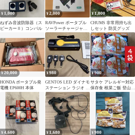
1,000
2,000
1,000
¥
¥
¥
ねずみ音波防除器（ス
RAVPower ポータブル
CHUMS 非常用持ち出
ピーカーⅡ）コンパル
ソーラーチャージャ
しセット 防災グッズ
ー 折りたたみ式
20,000
980
900
¥
¥
¥
HONDA ポータブル発
GENTOS LED ダイナモ
サタケ アレルギー対応
電機 EP600H 本体
ステーション ラジオ モ
保存食 根菜ご飯 登山
バイル充電 H-536
キャンプ 非常食
4,600
1,680
980
¥
¥
¥