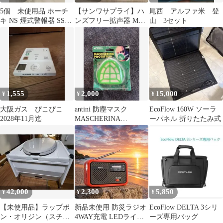
5個 未使用品 ホーチ
【サンワサプライ】ハ
尾西 アルファ米 登
キ NS 煙式警報器 SS-
ンズフリー拡声器 MM-
山 3セット
2LRA-10HCC火災報知
SPAMP2
器
1,555
2,000
15,000
¥
¥
¥
大阪ガス ぴこぴこ
antini 防塵マスク
EcoFlow 160W ソーラ
2028年11月迄
MASCHERINA
ーパネル 折りたたみ式
PROTETTIVA
42,000
2,300
5,850
¥
¥
¥
【未使用品】ラップポ
新品未使用 防災ラジオ
EcoFlow DELTA 3シリ
ン・オリジン（スチー
4WAY充電 LEDライト
ーズ専用バッグ