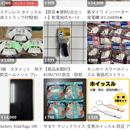
300
499
54,000
¥
¥
¥
ステンレス ホイッスル
【防災★便利2点セッ
新ダイワ インバーター
赤ストラップ付❗️防犯❗️
ト】乾電池式モバイル
発電機 iEG1600M★災
防災❗️運動会に❗️１個セ
バッテリー LEDライト
害★レジャー★キャン
ット
災害用エア枕
プ 825
3,000
899
900
¥
¥
¥
3個 タタメット BCP
【新品未開封】
キンボー カラーホイッ
防災ヘルメット プレー
KOKUYO 防災・防犯用
スル 着脱式ストラップ
ンタイプ 多数購入値
ホイッスル DRK-WS1N
付１０個
段交渉可能
14,000
798
320
¥
¥
¥
Jackery SolarSaga 100
サタケ マジックライス
災害ホイッスル 防災 ア