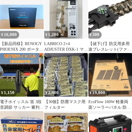
16,000
1,200
300
¥
¥
¥
【新品同様】RENOGY
LABRICO 2×4
【値下げ】防災用多用
PHOENIX 200 ポータブ
ADJUSTER DXK-1 マッ
途ブレスレット(ファイ
ル電源 本体
トブラック
ヤースターター、笛、
磁石、パラコード付
1,150
2,800
19,800
¥
¥
¥
電子ホイッスル 笛 3段
【30個】防塵マスク用
EcoFlow 160W 軽量両
音調節 サッカー 審判
フィルター
面ソーラーパネル 防災
防災 防犯 登山 アウト
車中泊
ドら