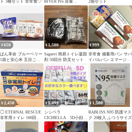
ト 3種セット 非常食♡
RIVER Pro 容量
2個セット
720Wh/200,000mAh
650
1,500
999
¥
¥
¥
ぱん革命 ブルーベリー
Sagsevi 簡易トイレ凝固
非常食 備蓄用パン サバ
1袋と安心米 五目ご飯2
剤 50回分 防災セット
イバルパン エマージェ
袋セット 非常食 防災食
ンシーブレッド セット
食品
2,450
1,499
1,500
¥
¥
¥
◯ ETERNAL RESCUE
シシベラ
RABLISS N95 防護マス
非常用トイレ 100回分
CICIBELLA 5D小顔バ
ク 20枚入 ふつうサイズ
防災 凝固剤
イカラーマスク 60枚
セット７