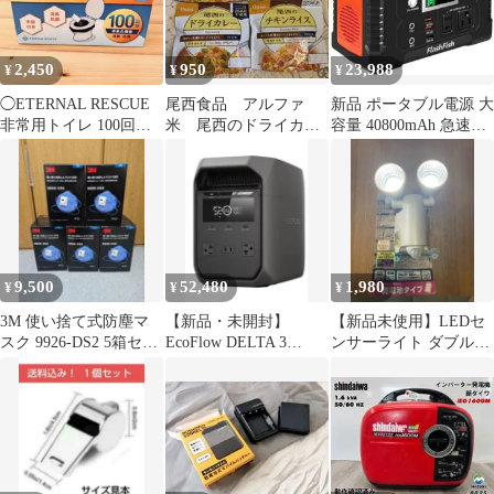
2,450
950
23,988
¥
¥
¥
◯ETERNAL RESCUE
尾西食品 アルファ
新品 ポータブル電源 大
非常用トイレ 100回分
米 尾西のドライカレ
容量 40800mAh 急速充
防災 断水 停電 新品
ー 尾西のチキンライ
電対応 USB出力 蓄電池
ス 4個セット
9,500
52,480
1,980
¥
¥
¥
3M 使い捨て式防塵マ
【新品・未開封】
【新品未使用】LEDセ
スク 9926-DS2 5箱セッ
EcoFlow DELTA 3
ンサーライト ダブル
ト(50枚)
CLASSIC ポータブル電
3W×2 乾電池タイプ 防
源
雨型