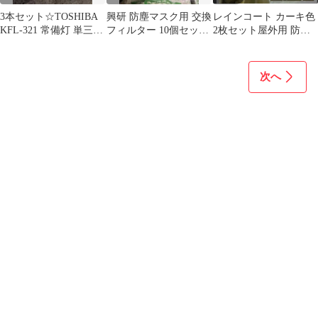
3本セット☆TOSHIBA
興研 防塵マスク用 交換
レインコート カーキ色
KFL-321 常備灯 単三電
フィルター 10個セット
2枚セット屋外用 防災
池+取付ビス付属
RDG-5
保温 防寒 アウトドア
X649
次へ