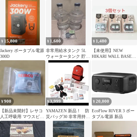
ル製）＋消耗品フィル
AM/FM スマホ充電 赤
ム約95回分付き
色
15,800
1,600
1,480
¥
¥
¥
Jackery ポータブル電源
非常用給水タンク 5L
【未使用】NEW
300D
ウォータータンク 貯水
HIKARI WALL BASE
タンク ボトル 2個セッ
SH-WB10-70ｘ3
ト
900
3,999
20,000
¥
¥
¥
【新品未開封】レサコ
YAMAZEN 新品！ 防
EcoFlow RIVER 3 ポー
人工呼吸用 マウスピー
災バッグ30 非常用持ち
タブル電源 新品
ス 1個 防災 救急 衛生
出しセット
用品