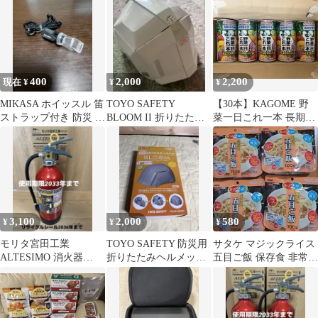
400
2,000
2,200
現在 ¥
¥
¥
MIKASA ホイッスル 笛
TOYO SAFETY
【30本】KAGOME 野
ストラップ付き 防災 審
BLOOM II 折りたたみ
菜一日これ一本 長期保
判 黒
防災ヘルメット
存用 190g×30缶
3,100
2,000
580
¥
¥
¥
モリタ宮田工業
TOYO SAFETY 防災用
サタケ マジックライス
ALTESIMO 消火器
折りたたみヘルメット
五目ご飯 保存食 非常
2023年製 未使用品
BLOOM No.100
食 4袋