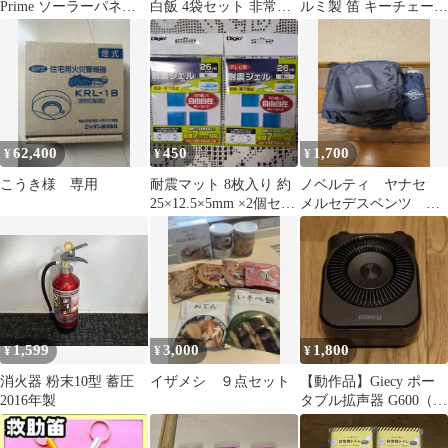
Prime ソーラーパネル1
白飯 4袋セット 非常食
ルミ製 笛 キーチェーン
枚
保存食
防犯 2個 金 銀0608
62,400
450
1,700
¥
¥
¥
こうき様 専用
耐震マット 8枚入り 約
ノベルティ ヤナセ
25×12.5×5mm ×2個セッ
メルセデスベンツ ポ
ト
ンチョ+トランスワール
ドクラブ折り畳み傘
1,599
3,000
1,800
¥
¥
¥
消火器 粉末10型 蓄圧
イザメシ ９点セット
【動作品】Giecy ポー
2016年製
タブル拡声器 G600（本
体のみ）