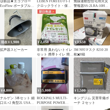
③新品★エコフロー
LEBEN FORTEO FT-1
無線連動型住宅用火災
EcoFlow ポータブル電
クロックライト・保護
警報器SS-2LRA-10HCC
源 EcoFlow RIVER2
メガネ 防災2点セット
6個セット個数相談可
1,900
2,150
3,650
現在 ¥
¥
¥
拡声器スピーカー
非常用 臭わないトイレ
3M N95マスク 8210 20
セット 携帯トイレ 簡易
枚✖️8箱
トイレ 60回分 15年保存
防災
4,800
15,000
1,500
¥
¥
¥
ナルゲン 3本セット 細
ROCKPALS MULTI-
キングジム 災害常備ポ
口1L×2 角型2L USA製
PURPOSE POWER
ーチ ２セット
旧ロゴ 廃盤
STATION