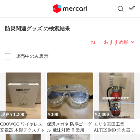
防災関連グッズ の検索結果
並び替え
販売中のみ表示
1,200
300
2,800
現在 ¥
¥
¥
COOWOO ワイヤレス
保護メガネ 防塵ゴーグ
モリタ宮田工業
充電器 木製テクスチャ
ル 飛沫対策 作業用
ALTESIMO 消火器
2022年製 未使用品