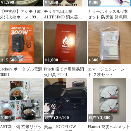
1,999
4,800
300
¥
¥
¥
【中古品】アシモリ屋
モリタ宮田工業
カラーホイッスル 7本
外消火栓ホース 1991年
ALTESIMO 消火器
セット 防災笛 緊急用
製
2022年製 2本セット
地震 災害 アウトドア
未使用品
在庫限り
15,500
1,000
300
¥
¥
¥
Jackery ポータブル電源
Fitech 投てき用簡易消
エマージェンシーシー
300D
火用具 FT-01
ト ２枚セット
400
29,100
3,600
¥
現在 ¥
現在 ¥
AST新・備 玄米リゾッ
美品 ECOFLOW
Flatmet 防災ヘルメット