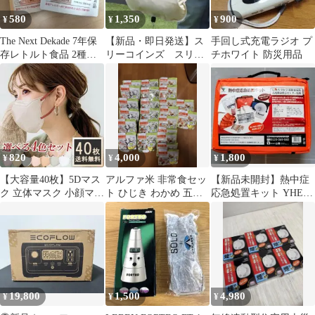
580
1,350
900
¥
¥
¥
The Next Dekade 7年保
【新品・即日発送】ス
手回し式充電ラジオ プ
存レトルト食品 2種セ
リーコインズ スリ
チホワイト 防災用品
ット
コ 脱水できる防水ポ
ーチ
820
4,000
1,800
¥
¥
¥
【大容量40枚】5Dマス
アルファ米 非常食セッ
【新品未開封】熱中症
ク 立体マスク 小顔マス
ト ひじき わかめ 五目
応急処置キット YHEK-
ク バイカラー 不織布
ご飯
30 山善 フルセット
5D 立体
19,800
1,500
4,980
¥
¥
¥