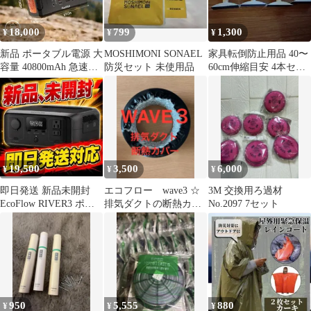
18,000
799
1,300
¥
¥
¥
新品 ポータブル電源 大
MOSHIMONI SONAEL
家具転倒防止用品 40〜
容量 40800mAh 急速充
防災セット 未使用品
60cm伸縮目安 4本セッ
電対応 USB出力 蓄電池
ト
19,500
3,500
6,000
¥
¥
¥
即日発送 新品未開封
エコフロー wave3 ☆
3M 交換用ろ過材
EcoFlow RIVER3 ポー
排気ダクトの断熱カバ
No.2097 7セット
タブル電源 キャンプ防
ー ecoflow wave2★
災
950
5,555
880
¥
¥
¥