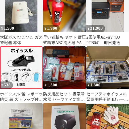
1,500
1,900
31,900
¥
¥
¥
大阪ガス ぴこぴこ ガス
早い者勝ち ヤマト 蓄圧
2回使用Jackery 400
警報器 本体
式粉末ABC消火器 YA-
PTB041 即日発送
10NX
538
1,300
1,800
¥
¥
¥
ホイッスル 笛 スポーツ
防災用品セット 携帯浄
セーフティホイッスル
防災 黒 ストラップ付き
水器 セーフティ防水ポ
緊急用呼子笛 IDカード
部活 サッカー 陸上 審
ーチ入防災4点セット
付 20個セット 値下げ
判♥
+他