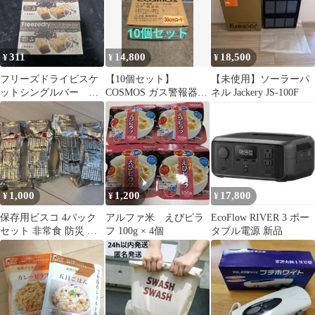
311
14,800
18,500
¥
¥
¥
フリーズドライビスケ
【10個セット】
【未使用】ソーラーパ
ットシングルバー チ
COSMOS ガス警報器
ネル Jackery JS-100F
ョコチップ 3個
CF-626
(2026.11)
1,000
1,200
17,800
¥
¥
¥
保存用ビスコ 4パック
アルファ米 えびピラ
EcoFlow RIVER 3 ポー
セット 非常食 防災 備
フ 100g × 4個
タブル電源 新品
蓄用 賞味期限2027.7