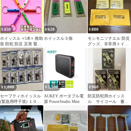
450
620
880
¥
¥
¥
ホイッスル ⭐️5本⭐️ 救助
ホイッスル３個
モシモニソナエル 防災
笛 防犯 防災 災害 緊急
グッズ、非常用トイレ
時 地震 登山 遭難 笛
各2点
1,000
5,500
960
¥
¥
¥
セーフティホイッスル
AUKEY ポータブル電
防災防犯用ホイッス
(緊急用呼子笛) １０
源 PowerStudio Mini
ル サイコール 蓄
個 1セット
光 三和製作所 3個