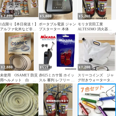
2,899
5,800
5,200
¥
¥
¥
1点限り【本日発送！】
ポータブル電源 ジャン
モリタ宮田工業
アルファ化米など非常
プスターター 本体
ALTESIMO 消火器
食セット
2023年製 2本セット
未使用品
2,880
659
1,200
¥
¥
¥
未使用 OSAMET 防災
赤025ミカサ笛 ホイッ
スリーコインズ ジャ
用ヘルメット 白
スル 審判 レフリー 保
グ付きウォータータン
KAGA HELMET
育士 教員 指導員 教師
ク：8L／SOBANI
登山