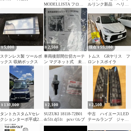
MODELLISTA フロン
ルリンク新品 ヘリテ
トスパッツ
ージパーツ
5,000
2,500
55,100
¥
¥
現在 ¥
ステンレス製 ツールボ
車両後部間仕切カーテ
トムス GRヤリス フ
ックス 収納ボックス
ン マグネット式 未開
ロントスポイラ
封
130,000
2,100
2,500
¥
¥
¥
タントカスタムVセレ
SUZUKI 18118-72B01
中古 ハイエースLED
クションターボ平成21
dc51t.dj51t pcvバルブ
テールランプ ジャン
年４月登録104000電動
ク
スライドドア