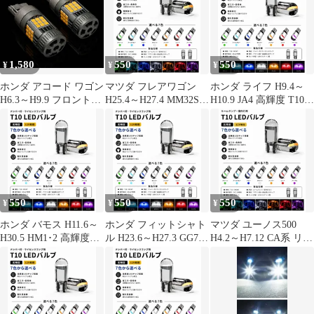
搭載 7色選択可 ルーム
択可 ナンバー灯 ライセ
T10×31mm T10-31mm
ランプ 室内灯 用 2個
ンスランプ 用 2個SET
LED ルームランプ 室内
SET 新品
新品
灯 車内灯 ドームランプ
マップランプ カーテシ
ランプ 2個SET 新品
1,580
550
550
¥
¥
¥
ホンダ アコード ワゴン
マツダ フレアワゴン
ホンダ ライフ H9.4～
H6.3～H9.9 フロント
H25.4～H27.4 MM32S
H10.9 JA4 高輝度 T10
CE1 爆光 T20 シング
リア 高輝度 T10 LED
LED バルブ 12V COBチ
ル/T20ピンチ部違い兼
バルブ 12V COBチップ
ップ搭載 7色選択可 ナ
用 アンバー LED ウイ
搭載 7色選択可 ルーム
ンバー灯 ライセンスラ
ンカー 冷却ファン搭載
ランプ 室内灯 用 2個
ンプ 用 2個SET 新品
ハイフラ防止抵抗内蔵
SET 新品
2個セット 車検対応
550
550
550
¥
¥
¥
ホンダ バモス H11.6～
ホンダ フィットシャト
マツダ ユーノス500
H30.5 HM1･2 高輝度
ル H23.6～H27.3 GG7･
H4.2～H7.12 CA系 リア
T10 LED バルブ 12V
8、GP2 高輝度 T10
高輝度 T10 LED バルブ
COBチップ搭載 7色選
LED バルブ 12V COBチ
12V COBチップ搭載 7
択可 ナンバー灯 ライセ
ップ搭載 7色選択可 ナ
色選択可 ルームランプ
ンスランプ 用 2個SET
ンバー灯 ライセンスラ
室内灯 用 2個SET 新品
新品
ンプ 用 2個SET 新品