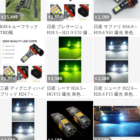
け 新品 送料込み Bタイ
LEDチップ搭載 ポン付
LEDチップ搭載 ポン付
プ
け 新品 送料込み Bタイ
け 新品 送料込み Bタイ
プ
プ
25,000
2,580
2,580
¥
¥
¥
RAV4 ルーフラック
日産 プレサージュ
日産 サファリ H16.8～
TRD風
H18.5～H21.9 U31 爆光
H19.6 Y61 爆光 単色
単色 H8/H11/H16 LED
H8/H11/H16 LED フォ
フォグランプ バルブ 球
グランプ バルブ 球 2個
2個SET 特注ハイパワ
SET 特注ハイパワー
ーLEDチップ搭載 ポン
LEDチップ搭載 ポン付
付け 新品 送料込み Bタ
け 新品 送料込み Bタイ
イプ
プ
2,580
2,580
2,580
¥
¥
¥
三菱 ディグニティハイ
日産 シーマ H24.5～
日産 ジューク H22.6～
ブリッド H24.7～
HGY51 爆光 単色
H26.6 F15 爆光 単色
H28.12 BHGY51 爆光
H8/H11/H16 LED フォ
H8/H11/H16 LED フォ
単色 H8/H11/H16 LED
グランプ バルブ 球 2個
グランプ バルブ 球 2個
フォグランプ バルブ 球
SET 特注ハイパワー
SET 特注ハイパワー
2個SET 特注ハイパワ
LEDチップ搭載 ポン付
LEDチップ搭載 ポン付
ーLEDチップ搭載 ポン
け 新品 送料込み Bタイ
け 新品 送料込み Bタイ
付け 新品 送料込み Bタ
プ
プ
イプ