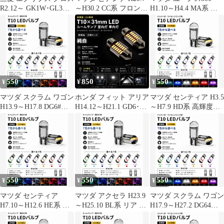
R2.12～ GK1W･GL3W
～H30.2 CC系 フロント
H1.10～H4.4 MA系 フ
爆光 単色 H8/H11/H16
高輝度 T10 LED バルブ
ロント 高輝度 T10 LED
LED フォグランプ バル
12V COBチップ搭載 7
バルブ 12V COBチップ
ブ 球 2個SET 特注ハイ
色選択可 ルームランプ
搭載 7色選択可 ルーム
パワーLEDチップ搭載
室内灯 用 2個SET 新品
ランプ 室内灯 用 2個
ポン付け 新品 送料込み
SET 新品
Bタイプ
550
850
550
¥
¥
¥
マツダ スクラム ワゴン
ホンダ フィット アリア
マツダ センティア H3.5
H13.9～H17.8 DG6#系
H14.12～H21.1 GD6･7･
～H7.9 HD系 高輝度
リア 高輝度 T10 LED
8･9 ミドル デコトラ屋
T10 LED バルブ 12V
バルブ 12V COBチップ
正規品 12V 高品質 純白
COBチップ搭載 7色選
搭載 7色選択可 ルーム
T10×31mm T10-31mm
択可 ナンバー灯 ライセ
ランプ 室内灯 用 2個
LED ルームランプ 室内
ンスランプ 用 2個SET
SET 新品
灯 車内灯 ドームランプ
新品
マップランプ カーテシ
ランプ 2個SET 新品
550
550
550
¥
¥
¥
マツダ センティア
マツダ アクセラ H23.9
マツダ スクラム ワゴン
H7.10～H12.6 HE系 リ
～H25.10 BL系 リア 高
H17.9～H27.2 DG64W
ア 高輝度 T10 LED バ
輝度 T10 LED バルブ
高輝度 T10 LED バルブ