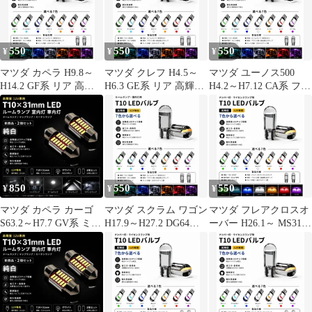
パワーLEDチップ搭載
31mm LED ルームラン
ランプ 室内灯 用 2個
ポン付け 新品 送料込み
プ 室内灯 車内灯 ドー
SET 新品
Bタイプ
ムランプ マップランプ
カーテシランプ 2個
550
550
550
¥
¥
¥
SET 新品
マツダ カペラ H9.8～
マツダ クレフ H4.5～
マツダ ユーノス500
H14.2 GF系 リア 高輝
H6.3 GE系 リア 高輝度
H4.2～H7.12 CA系 フロ
度 T10 LED バルブ 12V
T10 LED バルブ 12V
ント 高輝度 T10 LED
COBチップ搭載 7色選
COBチップ搭載 7色選
バルブ 12V COBチップ
択可 ルームランプ 室内
択可 ルームランプ 室内
搭載 7色選択可 ルーム
灯 用 2個SET 新品
灯 用 2個SET 新品
ランプ 室内灯 用 2個
SET 新品
850
550
550
¥
¥
¥
マツダ カペラ カーゴ
マツダ スクラム ワゴン
マツダ フレアクロスオ
S63.2～H7.7 GV系 ミド
H17.9～H27.2 DG64W
ーバー H26.1～ MS31S
ル デコトラ屋 正規品
リア 高輝度 T10 LED
高輝度 T10 LED バルブ
12V 高品質 純白
バルブ 12V COBチップ
12V COBチップ搭載 7
T10×31mm T10-31mm
搭載 7色選択可 ルーム
色選択可 ナンバー灯 ラ
LED ルームランプ 室内
ランプ 室内灯 用 2個
イセンスランプ 用 2個
灯 車内灯 ドームランプ
SET 新品
SET 新品
マップランプ カーテシ