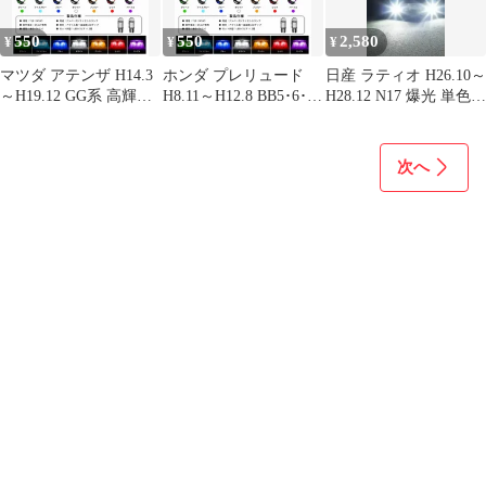
550
550
2,580
¥
¥
¥
マツダ アテンザ H14.3
ホンダ プレリュード
日産 ラティオ H26.10～
～H19.12 GG系 高輝度
H8.11～H12.8 BB5･6･7･
H28.12 N17 爆光 単色
T10 LED バルブ 12V
8 高輝度 T10 LED バル
H8/H11/H16 LED フォ
COBチップ搭載 7色選
ブ 12V COBチップ搭載
グランプ バルブ 球 2個
択可 ナンバー灯 ライセ
7色選択可 ナンバー灯
SET 特注ハイパワー
次へ
ンスランプ 用 2個SET
ライセンスランプ 用 2
LEDチップ搭載 ポン付
新品
個SET 新品
け 新品 送料込み Bタイ
プ