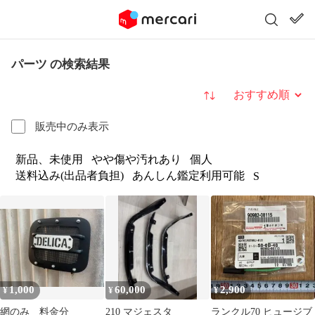
パーツ の検索結果
並び替え
販売中のみ表示
新品、未使用
やや傷や汚れあり
個人
送料込み(出品者負担)
あんしん鑑定利用可能
S
1,000
60,000
2,900
¥
¥
¥
網のみ 料金分
210 マジェスタ
ランクル70 ヒュージブ