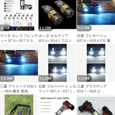
550
1,580
2,580
¥
¥
¥
マツダ ボンゴ フレンデ
ホンダ オルティア
日産 プレサージュ
ィー H7.6～H17.11 SG
H11.6～H14.1 フロント
H15.6～H18.4 U31 爆光
系 フロント 高輝度 T10
EL2･3 爆光 T20 シング
単色 H8/H11/H16 LED
LED バルブ 12V COBチ
ル/T20ピンチ部違い兼
フォグランプ バルブ 球
ップ搭載 7色選択可 ル
用 アンバー LED ウイ
2個SET 特注ハイパワ
ームランプ 室内灯 用 2
ンカー 冷却ファン搭載
ーLEDチップ搭載 ポン
個SET 新品
ハイフラ防止抵抗内蔵
付け 新品 送料込み Bタ
2個セット 車検対応
イプ
2,580
2,580
2,580
¥
¥
¥
三菱 アイミーブ H30.4
日産 ブルーバード シル
三菱 プラウディア
～ HD4 爆光 単色
フィー H15.2～H17.11
H24.7～H28.12
H8/H11/H16 LED フォ
G10 爆光 単色
BY/BKY51 爆光 単色
グランプ バルブ 球 2個
H8/H11/H16 LED フォ
H8/H11/H16 LED フォ
SET 特注ハイパワー
グランプ バルブ 球 2個
グランプ バルブ 球 2個
LEDチップ搭載 ポン付
SET 特注ハイパワー
SET 特注ハイパワー