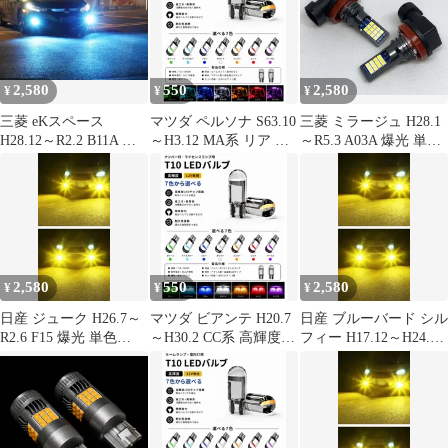
SET 特注ハイパワー
SET 特注ハイパワー
色選択可 ナンバー灯 ラ
LEDチップ搭載 ポン付
LEDチップ搭載 ポン付
イセンスランプ 用 2個
け 新品 送料込み Bタイ
け 新品 送料込み Bタイ
SET 新品
プ
プ
2,580
550
2,580
¥
¥
¥
三菱 eKスペース
マツダ ペルソナ S63.10
三菱 ミラージュ H28.1
H28.12～R2.2 B11A カ
～H3.12 MA系 リア 高
～R5.3 A03A 爆光 単色
スタム 爆光 単色
輝度 T10 LED バルブ
H8/H11/H16 LED フォ
H8/H11/H16 LED フォ
12V COBチップ搭載 7
グランプ バルブ 球 2個
グランプ バルブ 球 2個
色選択可 ルームランプ
SET 特注ハイパワー
SET 特注ハイパワー
室内灯 用 2個SET 新品
LEDチップ搭載 ポン付
LEDチップ搭載 ポン付
け 新品 送料込み Bタイ
け 新品 送料込み Bタイ
プ
プ
2,580
550
2,580
¥
¥
¥
日産 ジューク H26.7～
マツダ ビアンテ H20.7
日産 ブルーバード シル
R2.6 F15 爆光 単色
～H30.2 CC系 高輝度
フィー H17.12～H24.11
H8/H11/H16 LED フォ
T10 LED バルブ 12V
G11 爆光 単色
グランプ バルブ 球 2個
COBチップ搭載 7色選
H8/H11/H16 LED フォ
SET 特注ハイパワー
択可 ナンバー灯 ライセ
グランプ バルブ 球 2個
LEDチップ搭載 ポン付
ンスランプ 用 2個SET
SET 特注ハイパワー
け 新品 送料込み Bタイ
新品
LEDチップ搭載 ポン付