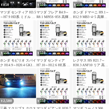
ランプ 2個SET 新品
850
550
550
¥
¥
¥
マツダ センティア H3.5
マツダ フレア R4.9～
ホンダ ドマーニ H9.1～
～H7.9 HD系 ミドル デ
R8.1 MJ95S･85S 高輝度
H12.9 MB3･4･5 高輝度
コトラ屋 正規品 12V 高
T10 LED バルブ 12V
T10 LED バルブ 12V
品質 純白 T10×31mm
COBチップ搭載 7色選
COBチップ搭載 7色選
T10-31mm LED ルーム
択可 ナンバー灯 ライセ
択可 ナンバー灯 ライセ
ランプ 室内灯 車内灯
ンスランプ 用 2個SET
ンスランプ 用 2個SET
ドームランプ マップラ
新品
新品
ンプ カーテシランプ 2
個SET 新品
550
550
550
¥
¥
¥
ホンダ モビリオ スパイ
マツダ センティア
レクサス HS H21.7～
ク H14.9～H20.4 GK1･2
H7.10～H12.6 HE系 高
H30.3 ANF10 リア 高輝
高輝度 T10 LED バルブ
輝度 T10 LED バルブ
度 T10 LED バルブ 12V
12V COBチップ搭載 7
12V COBチップ搭載 7
COBチップ搭載 7色選
色選択可 ナンバー灯 ラ
色選択可 ナンバー灯 ラ
択可 ルームランプ 室内
イセンスランプ 用 2個
イセンスランプ 用 2個
灯 用 2個SET 新品
SET 新品
SET 新品
2,580
550
550
¥
¥
¥
三菱 エクリプス クロス
マツダ ビアンテ H20.7
マツダ ユーノス300