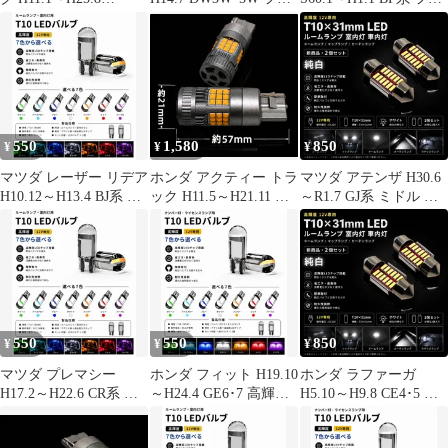
DG/DH5#･6#系 ミドル
ント 高輝度 T10 LED
ント 高輝度 T10 LED
高輝度 T10 LED バルブ
バルブ 12V COBチップ
バルブ 12V COBチップ
12V COBチップ搭載 7
搭載 7色選択可 ルーム
搭載 7色選択可 ルーム
色選択可 ルームランプ
ランプ 室内灯 用 2個
ランプ 室内灯 用 2個
室内灯 用 2個SET 新品
SET 新品
SET 新品
550
1,580
850
¥
¥
¥
マツダ レーザー リデア
ホンダ アクティー トラ
マツダ アテンザ H30.6
H10.12～H13.4 BJ系 ル
ック H11.5～H21.11 フ
～R1.7 GJ系 ミドル ワ
ーフ仕様 フロント 高輝
ロント HA6･7 爆光 T20
ゴン デコトラ屋 正規品
度 T10 LED バルブ 12V
シングル/T20ピンチ部
12V 高品質 純白
COBチップ搭載 7色選
違い兼用 アンバー LED
T10×31mm T10-31mm
択可 ルームランプ 室内
ウインカー 冷却ファン
LED ルームランプ 室内
灯 用 2個SET 新品
搭載 ハイフラ防止抵抗
灯 車内灯 ドームランプ
内蔵 2個セット 車検対
マップランプ カーテシ
応
ランプ 2個SET 新品
550
550
850
¥
¥
¥
マツダ プレマシー
ホンダ フィット H19.10
ホンダ ラファーガ
H17.2～H22.6 CR系 フ
～H24.4 GE6･7 高輝度
H5.10～H9.8 CE4･5 ミ
ロント 高輝度 T10 LED
T10 LED バルブ 12V
ドル デコトラ屋 正規品
バルブ 12V COBチップ
COBチップ搭載 7色選
12V 高品質 純白