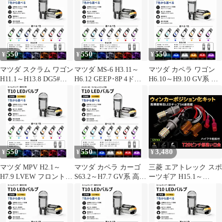
ルブ 12V COBチップ搭
12V COBチップ搭載 7
12V COBチップ搭載 7
載 7色選択可 ルームラ
色選択可 ルームランプ
色選択可 ナンバー灯 ラ
ンプ 室内灯 用 2個SET
室内灯 用 2個SET 新品
イセンスランプ 用 2個
新品
SET 新品
550
550
550
¥
¥
¥
マツダ スクラム ワゴン
マツダ MS-6 H3.11～
マツダ カペラ ワゴン
H11.1～H13.8 DG5#系
H6.12 GEEP･8P 4ドア
H6.10～H9.10 GV系 高
リア 高輝度 T10 LED
エンジン型式 CEタイプ
輝度 T10 LED バルブ
バルブ 12V COBチップ
リア 高輝度 T10 LED
12V COBチップ搭載 7
搭載 7色選択可 ルーム
バルブ 12V COBチップ
色選択可 ナンバー灯 ラ
ランプ 室内灯 用 2個
搭載 7色選択可 ルーム
イセンスランプ 用 2個
SET 新品
ランプ 室内灯 用 2個
SET 新品
SET 新品
550
550
3,480
¥
¥
¥
マツダ MPV H2.1～
マツダ カペラ カーゴ
三菱 エアトレック スポ
H7.9 LVEW フロント
S63.2～H7.7 GV系 高輝
ーツギア H15.1～
高輝度 T10 LED バルブ
度 T10 LED バルブ 12V
H15.12 CU4W 高輝度
12V COBチップ搭載 7
COBチップ搭載 7色選
ウインカー ポジション
色選択可 ルームランプ
択可 ナンバー灯 ライセ
化キット T20 ピンチ部
室内灯 用 2個SET 新品
ンスランプ 用 2個SET
違い LED バルブ 54連