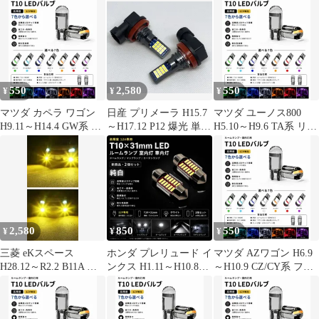
リア 高輝度 T10 LED
ルブ 12V COBチップ搭
高品質 純白 T10×31mm
バルブ 12V COBチップ
載 7色選択可 ルームラ
T10-31mm LED ルーム
搭載 7色選択可 ルーム
ンプ 室内灯 用 2個SET
ランプ 室内灯 車内灯
ランプ 室内灯 用 2個
新品
ドームランプ マップラ
SET 新品
ンプ カーテシランプ 2
個SET 新品
550
2,580
550
¥
¥
¥
マツダ カペラ ワゴン
日産 プリメーラ H15.7
マツダ ユーノス800
H9.11～H14.4 GW系 フ
～H17.12 P12 爆光 単色
H5.10～H9.6 TA系 リア
ロント 高輝度 T10 LED
H8/H11/H16 LED フォ
高輝度 T10 LED バルブ
バルブ 12V COBチップ
グランプ バルブ 球 2個
12V COBチップ搭載 7
搭載 7色選択可 ルーム
SET 特注ハイパワー
色選択可 ルームランプ
ランプ 室内灯 用 2個
LEDチップ搭載 ポン付
室内灯 用 2個SET 新品
SET 新品
け 新品 送料込み Bタイ
プ
2,580
850
550
¥
¥
¥
三菱 eKスペース
ホンダ プレリュード イ
マツダ AZワゴン H6.9
H28.12～R2.2 B11A 爆
ンクス H1.11～H10.8
～H10.9 CZ/CY系 フロ
光 単色 H8/H11/H16
BA4･5 ミドル デコトラ
ント 高輝度 T10 LED
LED フォグランプ バル
屋 正規品 12V 高品質
バルブ 12V COBチップ
ブ 球 2個SET 特注ハイ
純白 T10×31mm T10-
搭載 7色選択可 ルーム