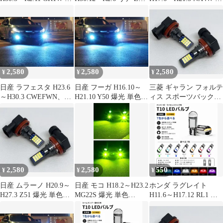
光 単色 H8/H11/H16
爆光 T20 シングル/T20
光 単色 H8/H11/H16
LED フォグランプ バル
ピンチ部違い兼用 アン
LED フォグランプ バル
ブ 球 2個SET 特注ハイ
バー LED ウインカー
ブ 球 2個SET 特注ハイ
パワーLEDチップ搭載
冷却ファン搭載 ハイフ
パワーLEDチップ搭載
ポン付け 新品 送料込み
ラ防止抵抗内蔵 2個セ
ポン付け 新品 送料込み
Bタイプ
ット 車検対応
Bタイプ
2,580
2,580
2,580
¥
¥
¥
日産 ラフェスタ H23.6
日産 フーガ H16.10～
三菱 ギャラン フォルテ
～H30.3 CWEFWN、
H21.10 Y50 爆光 単色
ィス スポーツバック
CWFFWN、CWEAWN
H8/H11/H16 LED フォ
H20.12～H27.3 CX4A 爆
爆光 単色 H8/H11/H16
グランプ バルブ 球 2個
光 単色 H8/H11/H16
LED フォグランプ バル
SET 特注ハイパワー
LED フォグランプ バル
ブ 球 2個SET 特注ハイ
LEDチップ搭載 ポン付
ブ 球 2個SET 特注ハイ
パワーLEDチップ搭載
け 新品 送料込み Bタイ
パワーLEDチップ搭載
ポン付け 新品 送料込み
プ
ポン付け 新品 送料込み
Bタイプ
Bタイプ
2,580
2,580
550
¥
¥
¥
日産 ムラーノ H20.9～
日産 モコ H18.2～H23.2
ホンダ ラグレイト
H27.3 Z51 爆光 単色
MG22S 爆光 単色
H11.6～H17.12 RL1 高
H8/H11/H16 LED フォ
H8/H11/H16 LED フォ
輝度 T10 LED バルブ
グランプ バルブ 球 2個
グランプ バルブ 球 2個
12V COBチップ搭載 7