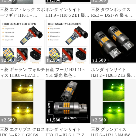
2,580
1,580
2,580
¥
¥
¥
三菱 エアトレック スポ
ホンダ インサイト
三菱 タウンボックス
ーツギア H16.1～
H11.9～H18.6 ZE1 爆光
R6.3～ DS17W 爆光 単
H17.10 CU5W Ｓリミテ
T20 シングル/T20ピン
色 H8/H11/H16 LED フ
ッド 爆光 単色
チ部違い兼用 アンバー
ォグランプ バルブ 球 2
H8/H11/H16 LED フォ
LED ウインカー 冷却フ
個SET 特注ハイパワー
グランプ バルブ 球 2個
ァン搭載 ハイフラ防止
LEDチップ搭載 ポン付
SET 特注ハイパワー
抵抗内蔵 2個セット 車
け 新品 送料込み Bタイ
LEDチップ搭載 ポン付
検対応
プ
け 新品 送料込み Bタイ
2,580
2,580
1,580
¥
¥
¥
プ
三菱 ギャラン フォルテ
日産 フーガ H21.11～
ホンダ インサイト
ィス H19.8～H27.3
Y51 爆光 単色
H21.2～H26.3 ZE2 爆光
CY4A 爆光 単色
H8/H11/H16 LED フォ
T20 シングル/T20ピン
H8/H11/H16 LED フォ
グランプ バルブ 球 2個
チ部違い兼用 アンバー
グランプ バルブ 球 2個
SET 特注ハイパワー
LED ウインカー 冷却フ
SET 特注ハイパワー
LEDチップ搭載 ポン付
ァン搭載 ハイフラ防止
LEDチップ搭載 ポン付
け 新品 送料込み Bタイ
抵抗内蔵 2個セット 車
け 新品 送料込み Bタイ
プ
検対応
プ
2,580
1,580
2,580
¥
¥
¥
三菱 エクリプス クロス
ホンダ インサイト
三菱 グランディス
H30.3～R2.11 GK1W 爆
H30.12～R2.6 リア ZE4
H17.6～H21.3 NA4W 爆