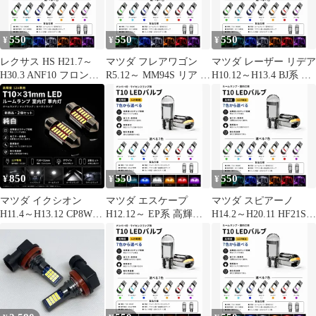
新品
搭載 白&黄 ハイフラ防
止抵抗器付 新品 送料無
料
550
550
550
¥
¥
¥
レクサス HS H21.7～
マツダ フレアワゴン
マツダ レーザー リデア
H30.3 ANF10 フロント
R5.12～ MM94S リア 高
H10.12～H13.4 BJ系 リ
高輝度 T10 LED バルブ
輝度 T10 LED バルブ
ア 高輝度 T10 LED バ
12V COBチップ搭載 7
12V COBチップ搭載 7
ルブ 12V COBチップ搭
色選択可 ルームランプ
色選択可 ルームランプ
載 7色選択可 ルームラ
室内灯 用 2個SET 新品
室内灯 用 2個SET 新品
ンプ 室内灯 用 2個SET
新品
850
550
550
¥
¥
¥
マツダ イクシオン
マツダ エスケープ
マツダ スピアーノ
H11.4～H13.12 CP8WF
H12.12～ EP系 高輝度
H14.2～H20.11 HF21S
ミドル デコトラ屋 正規
T10 LED バルブ 12V
フロント 高輝度 T10
品 12V 高品質 純白
COBチップ搭載 7色選
LED バルブ 12V COBチ
T10×31mm T10-31mm
択可 ナンバー灯 ライセ
ップ搭載 7色選択可 ル
LED ルームランプ 室内
ンスランプ 用 2個SET
ームランプ 室内灯 用 2
灯 車内灯 ドームランプ
新品
個SET 新品
マップランプ カーテシ
ランプ 2個SET 新品