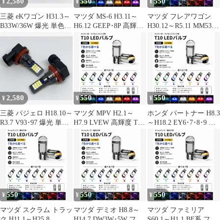
2,580
550
550
¥
¥
¥
三菱 eKワゴン H31.3～
マツダ MS-6 H3.11～
マツダ フレアワゴン
B33W/36W 爆光 単色
H6.12 GEEP･8P 高輝度
H30.12～R5.11 MM53S
H8/H11/H16 LED フォ
T10 LED バルブ 12V
リア 高輝度 T10 LED
グランプ バルブ 球 2個
COBチップ搭載 7色選
バルブ 12V COBチップ
SET 特注ハイパワー
択可 ナンバー灯 ライセ
搭載 7色選択可 ルーム
LEDチップ搭載 ポン付
ンスランプ 用 2個SET
ランプ 室内灯 用 2個
け 新品 送料込み Bタイ
新品
SET 新品
プ
2,580
550
550
¥
¥
¥
三菱 パジェロ H18.10～
マツダ MPV H2.1～
ホンダ パートナー H8.3
R3.7 V93･97 爆光 単色
H7.9 LVEW 高輝度 T10
～H18.2 EY6･7･8･9 高
H8/H11/H16 LED フォ
LED バルブ 12V COBチ
輝度 T10 LED バルブ
グランプ バルブ 球 2個
ップ搭載 7色選択可 ナ
12V COBチップ搭載 7
SET 特注ハイパワー
ンバー灯 ライセンスラ
色選択可 ナンバー灯 ラ
LEDチップ搭載 ポン付
ンプ 用 2個SET 新品
イセンスランプ 用 2個
け 新品 送料込み Bタイ
SET 新品
プ
550
550
550
¥
¥
¥
マツダ スクラム トラッ
マツダ デミオ H8.8～
マツダ ファミリア
ク H11.1～H25.8
H14.7 DW3W･5W フロ
S60.1～H1.1 BF系 フロ