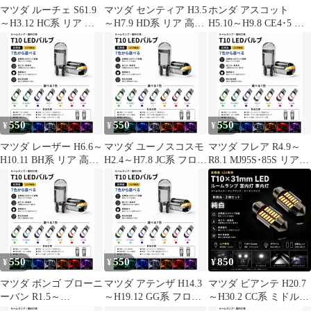
マツダ ルーチェ S61.9
マツダ センティア H3.5
ホンダ アスコット
～H3.12 HC系 リア 高
～H7.9 HD系 リア 高輝
H5.10～H9.8 CE4･5 爆
輝度 T10 LED バルブ
度 T10 LED バルブ 12V
光 T20 シングル/T20ピ
12V COBチップ搭載 7
COBチップ搭載 7色選
ンチ部違い兼用 アンバ
色選択可 ルームランプ
択可 ルームランプ 室内
ー LED ウインカー 冷
室内灯 用 2個SET 新品
灯 用 2個SET 新品
却ファン搭載 ハイフラ
防止抵抗内蔵 2個セッ
ト 車検対応
550
550
550
¥
¥
¥
マツダ レーザー H6.6～
マツダ ユーノスコスモ
マツダ フレア R4.9～
H10.11 BH系 リア 高輝
H2.4～H7.8 JC系 フロン
R8.1 MJ95S･85S リア
度 T10 LED バルブ 12V
ト 高輝度 T10 LED バ
高輝度 T10 LED バルブ
COBチップ搭載 7色選
ルブ 12V COBチップ搭
12V COBチップ搭載 7
択可 ルームランプ 室内
載 7色選択可 ルームラ
色選択可 ルームランプ
灯 用 2個SET 新品
ンプ 室内灯 用 2個SET
室内灯 用 2個SET 新品
新品
550
550
850
¥
¥
¥
マツダ ボンゴ ブローニ
マツダ アテンザ H14.3
マツダ ビアンテ H20.7
ーバン R1.5～
～H19.12 GG系 フロン
～H30.2 CC系 ミドル
TRH200M、GDH206M
ト 高輝度 T10 LED バ
デコトラ屋 正規品 12V