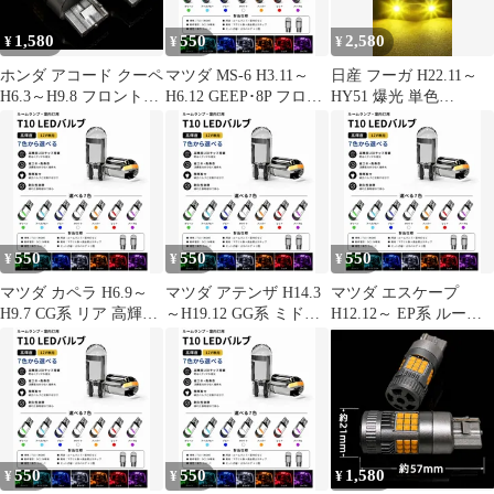
プ
け 新品 送料込み Bタイ
プ
1,580
550
2,580
¥
¥
¥
ホンダ アコード クーペ
マツダ MS-6 H3.11～
日産 フーガ H22.11～
H6.3～H9.8 フロント
H6.12 GEEP･8P フロン
HY51 爆光 単色
CD7･8 爆光 T20 シング
ト 高輝度 T10 LED バ
H8/H11/H16 LED フォ
ル/T20ピンチ部違い兼
ルブ 12V COBチップ搭
グランプ バルブ 球 2個
用 アンバー LED ウイ
載 7色選択可 ルームラ
SET 特注ハイパワー
ンカー 冷却ファン搭載
ンプ 室内灯 用 2個SET
LEDチップ搭載 ポン付
ハイフラ防止抵抗内蔵
新品
け 新品 送料込み Bタイ
2個セット 車検対応
プ
550
550
550
¥
¥
¥
マツダ カペラ H6.9～
マツダ アテンザ H14.3
マツダ エスケープ
H9.7 CG系 リア 高輝度
～H19.12 GG系 ミドル
H12.12～ EP系 ルーフ
T10 LED バルブ 12V
高輝度 T10 LED バルブ
仕様 フロント 高輝度
COBチップ搭載 7色選
12V COBチップ搭載 7
T10 LED バルブ 12V
択可 ルームランプ 室内
色選択可 ルームランプ
COBチップ搭載 7色選
灯 用 2個SET 新品
室内灯 用 2個SET 新品
択可 ルームランプ 室内
灯 用 2個SET 新品
550
550
1,580
¥
¥
¥