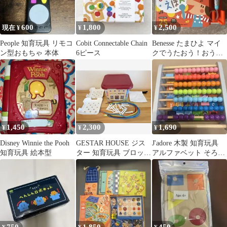
600
1,800
2,500
現在 ¥
¥
¥
People 知育玩具 リモコ
Cobit Connectable Chain
Benesse たまひよ マイ
ン型おもちゃ 本体
6ピース
クでうたおう！おうた
えほん
1,450
2,300
1,690
¥
¥
¥
Disney Winnie the Pooh
GESTAR HOUSE ジス
J'adore 木製 知育玩具
知育玩具 絵本型
ター 知育玩具 ブロック
アルファベット そろば
収納ケース付き
ん