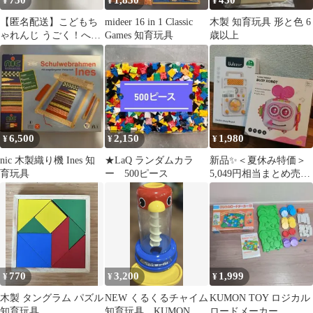
750
1,850
450
¥
¥
¥
【匿名配送】こどもち
mideer 16 in 1 Classic
木製 知育玩具 形と色 6
ゃれんじ うごく！へん
Games 知育玩具
歳以上
しんロボキット
6,500
2,150
1,980
¥
¥
¥
nic 木製織り機 Ines 知
★LaQ ランダムカラ
新品✨＜夏休み特価＞
育玩具
ー 500ピース
5,049円相当まとめ売り
✨知育玩具SET豪華２
種類
770
3,200
1,999
¥
¥
¥
木製 タングラム パズル
NEW くるくるチャイム
KUMON TOY ロジカル
知育玩具
知育玩具 KUMON
ロードメーカー