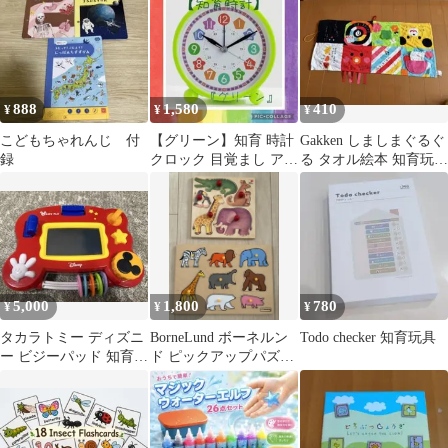
こども 型はめ 動物
888
1,580
410
¥
¥
¥
こどもちゃれんじ 付
【グリーン】知育 時計
Gakken しましまぐるぐ
録
クロック 目覚まし アラ
る タオル絵本 知育玩具
ーム インテリア 子供
ベビー 赤ちゃん 新生児
アナログ
5,000
1,800
780
¥
¥
¥
タカラトミー ディズニ
BorneLund ボーネルン
Todo checker 知育玩具
ー ビジーパッド 知育玩
ド ピックアップパズル
具
動物園 2枚セット