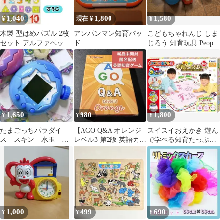
1,040
1,800
1,580
¥
現在 ¥
¥
木製 型はめパズル 2枚
アンパンマン知育パッ
こどもちゃれんじ しま
セット アルファベット
ド
じろう 知育玩具 People
数字 知育玩具 ペグパズ
泣く子もケロリ！ラト
ル
ル
1,650
980
1,800
¥
¥
¥
たまごっちパラダイ
【AGO Q&A オレンジ
スイスイおえかき 遊ん
ス スキン 水玉 ド
レベル3 第2版 英語カー
で学べる知育たっぷり
ット
ドゲーム】
シート ことば・ひらが
な・すうじ
1,000
499
690
¥
¥
¥