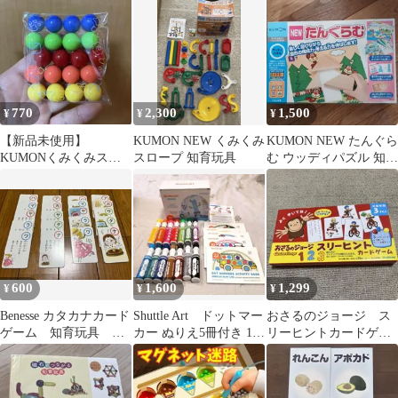
770
2,300
1,500
¥
¥
¥
【新品未使用】
KUMON NEW くみくみ
KUMON NEW たんぐら
KUMONくみくみスロ
スロープ 知育玩具
む ウッディパズル 知育
ープに スペアボール20
玩具
個 互換品
600
1,600
1,299
¥
¥
¥
Benesse カタカナカード
Shuttle Art ドットマー
おさるのジョージ ス
ゲーム 知育玩具 お
カー ぬりえ5冊付き 14
リーヒントカードゲー
もちゃ
色セット 未使用
ム