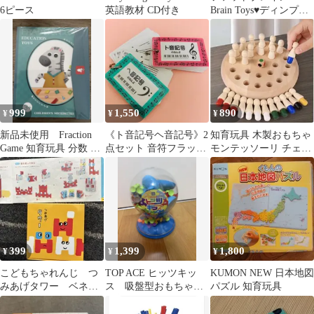
6ピース
英語教材 CD付き
Brain Toys♥ディンプル♥
知育玩具♥ベビー♥
999
1,550
890
¥
¥
¥
新品未使用 Fraction
《ト音記号ヘ音記号》2
知育玩具 木製おもちゃ
Game 知育玩具 分数 学
点セット 音符フラッシ
モンテッソーリ チェス
習 教材
ュカード♫楽譜の読み
神経衰弱メモリー プレ
方0歳児〜大人
ゼント
399
1,399
1,800
¥
¥
¥
こどもちゃれんじ つ
TOP ACE ヒッツキッ
KUMON NEW 日本地図
みあげタワー ベネッ
ス 吸盤型おもちゃ
パズル 知育玩具
セ
知育玩具