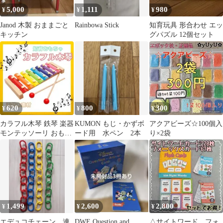
5,000
1,111
980
¥
¥
¥
Janod 木製 おままごと
Rainbowa Stick
知育玩具 形合わせ エッ
キッチン
グパズル 12個セット
620
800
300
¥
¥
¥
カラフル木琴 鉄琴 楽器
KUMON もじ・かずボ
アクアビーズ☆100個入
モンテッソーリ おもち
ード用 水ペン 2本
り×2袋
ゃ 教育 知育玩具 ギフ
ト
1,499
2,600
2,800
¥
¥
¥
エデュコチェーン 連
DWE Question and
△サイトワード フォ