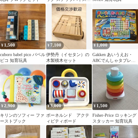
ップ ディズニー英語シ
ステム
1,500
7,100
1,000
¥
¥
¥
cuboro babel pico バベル
伊勢丹（イセタン）の
Gakken あいうえお・
ピコ 知育玩具
木製積木セット
ABCでんしゃタブレッ
ト 知育玩具
2,900
3,000
1,500
¥
¥
¥
キリンのソフィー ファ
ボーネルンド アクテ
Fisher-Price ロッキング
ーストブック
ィビティボード
スタッカー 知育玩具