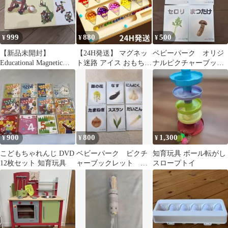
999
880
500
¥
¥
¥
【新品未開封】
【24H発送】 マグネッ
ベビーパーク オリジ
Educational Magnetic
ト迷路 アイス おもちゃ
ナルピクチャーブック
Sticks 36ピース
知育 集中力 指先遊び
レット 4冊セット 野
菜・きのこ
900
800
1,300
¥
¥
¥
こどもちゃれんじ DVD
ベビーパーク ピクチ
知育玩具 ボール転がし
12枚セット 知育玩具
ャーブックレット 新
スロープトイ
品未開封 プラスおま
け4冊