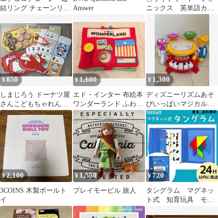
結リング チェーンリン
Answer
ニックス 英単語カー
グ 4色セット
ド 英語 フラッシュ
カード 幼児教育
850
1,600
1,300
¥
¥
¥
しまじろう ドーナツ屋
エド・インター 布絵本
ディズニーリズムあそ
さんこどもちゃれんじ
ワンダーランド ふわふ
びいっぱいマジカルバ
ほっぷ 知育玩具
わトーイ しかけがいっ
ンド
ぱい
2,100
1,550
720
¥
¥
¥
3COINS 木製ボールト
プレイモービル 旅人
タングラム マグネッ
イ
ト式 知育玩具 モン
テッソーリ パズル