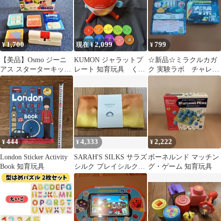
1,700
2,099
799
¥
現在 ¥
¥
【美品】Osmo ジーニ
KUMON ジャラットプ
☆新品☆ミラクルカガ
アス スターターキット
レート 知育玩具 くも
ク 実験ラボ チャレン
知育玩具 オズモ
ん
ジ3年生
iPad版
444
4,333
2,222
¥
¥
¥
London Sticker Activity
SARAH'S SILKS サラズ
ボーネルンド マッチン
Book 知育玩具
シルク プレイシルク
グ・ゲーム 知育玩具
Seasonal