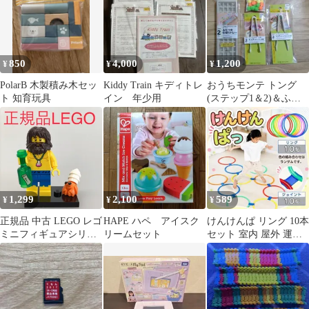
850
4,000
1,200
¥
¥
¥
PolarB 木製積み木セッ
Kiddy Train キディトレ
おうちモンテ トング
ト 知育玩具
イン 年少用
(ステップ1＆2)＆ふた
つき仕切りトレー＆ポ
ンポンボール
1,299
2,100
589
¥
¥
¥
正規品 中古 LEGO レゴ
HAPE ハペ アイスク
けんけんぱ リング 10本
ミニフィギュアシリー
リームセット
セット 室内 屋外 運動
ズ21 ミニフィグ 3
知育玩具 バランス遊び
漂流者 N0-522 ※ヤシ
ガニ プレート 71029
361