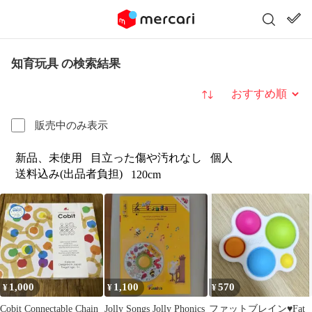
知育玩具 の検索結果
並び替え
販売中のみ表示
新品、未使用
目立った傷や汚れなし
個人
送料込み(出品者負担)
120cm
1,000
1,100
570
¥
¥
¥
Cobit Connectable Chain
Jolly Songs Jolly Phonics
ファットブレイン♥Fat