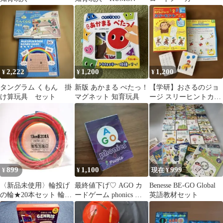
2,222
1,200
1,200
¥
¥
¥
タングラム くもん 掛
新版 あかまる ぺたっ！
【学研】おさるのジョ
け算玩具 セット
マグネット 知育玩具
ージ スリーヒントカー
ドゲーム 知育玩具
899
1,100
999
¥
¥
現在 ¥
〈新品未使用〉輪投げ
最終値下げ♡ AGO カ
Benesse BE-GO Global
の輪★20本セット 輪投
ードゲーム phonics レ
英語教材セット
げ 投げ輪 投げ輪の輪
ベル4 Purple
わなげ