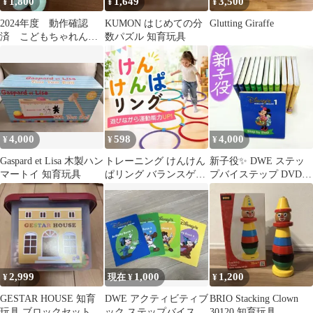
1,800
1,649
3,500
¥
¥
¥
2024年度 動作確認
KUMON はじめての分
Glutting Giraffe
済 こどもちゃれんじ
数パズル 知育玩具
しまじろう パペット 音
声ユニット
4,000
598
4,000
¥
¥
¥
Gaspard et Lisa 木製ハン
トレーニング けんけん
新子役✨ DWE ステッ
マートイ 知育玩具
ぱリング バランスゲー
プバイステップ DVD
ム キッズ 知育玩具 リ
ディズニー英語システ
トミック
ム
2,999
1,000
1,200
¥
現在 ¥
¥
GESTAR HOUSE 知育
DWE アクティビティブ
BRIO Stacking Clown
玩具 ブロックセット
ック ステップバイステ
30120 知育玩具