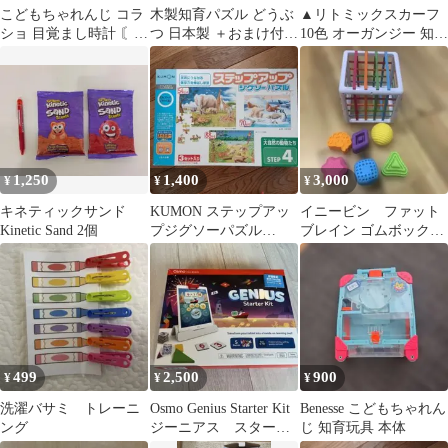
こどもちゃれんじ コラ
木製知育パズル どうぶ
▲リトミックスカーフ
ショ 目覚まし時計 〘発
つ 日本製 ＋おまけ付き
10色 オーガンジー 知育
送地域限定〙
スケッチブック
教材 レインボー
1,250
1,400
3,000
¥
¥
¥
キネティックサンド
KUMON ステップアッ
イニービン ファット
Kinetic Sand 2個
プジグソーパズル
ブレイン ゴムボックス
STEP4 大自然の動物た
10ヶ月 正規品
ち
499
2,500
900
¥
¥
¥
洗濯バサミ トレーニ
Osmo Genius Starter Kit
Benesse こどもちゃれん
ング
ジーニアス スタータ
じ 知育玩具 本体
ーキット