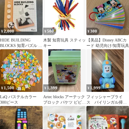
2,000
500
300
¥
¥
¥
HIDE BUILDING
木製 知育玩具 スティッ
【美品】Disney ABCカ
BLOCKS 知育パズル 13
キー
ード 幼児向け/知育玩具
ピース
1,500
1,399
1,999
¥
¥
¥
LaQ パステルカラー
Artec blocks アーテック
フィッシャープライ
300ピース
ブロック バケツ ビビッ
ス バイリンガル掃除
ド
機