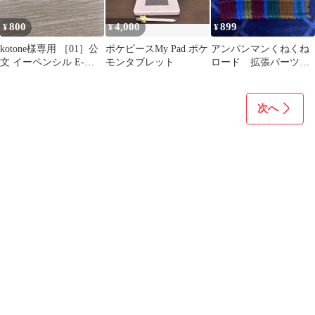
800
4,000
899
¥
¥
¥
kotone様専用 ［01］公
ポケピースMy Pad ポケ
アンパンマンくねくね
文 イーペンシル E-
モンタブレット
ロード 拡張パーツの
pencil 2017年SD
み
次へ