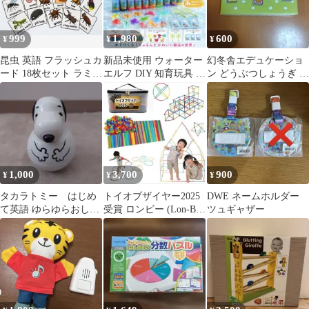
999
1,980
600
¥
¥
¥
昆虫 英語 フラッシュカ
新品未使用 ウォーター
幻冬舎エデュケーショ
ード 18枚セット ラミネ
エルフ DIY 知育玩具 手
ン どうぶつしょうぎ 知
ート済み 知育教材
作りおもちゃ
育玩具 説明書なし
1,000
3,700
900
¥
¥
¥
タカラトミー はじめ
トイオブザイヤー2025
DWE ネームホルダー
て英語 ゆらゆらおしゃ
受賞 ロンビー (Lon-Bi)
ツュギャザー
べりローリー スヌーピ
自分でつくる屋内遊具
ー