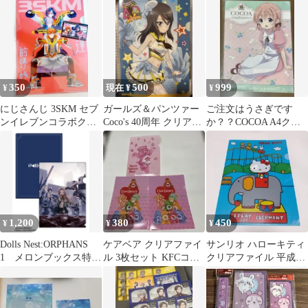
ス他 ホシノ
350
500
999
¥
現在 ¥
¥
にじさんじ 3SKM セブ
ガールズ＆パンツァー
ご注文はうさぎです
ンイレブンコラボクリ
Coco's 40周年 クリアフ
か？？COCOA A4クリ
アファイル&オリジナ
ァイルセット
アファイル LAWSON限
ルクリアカード
定
1,200
380
450
¥
¥
¥
Dolls Nest:ORPHANS
ケアベア クリアファイ
サンリオ ハローキティ
1 メロンブックス特
ル 3枚セット KFCコラ
クリアファイル 平成レ
典 クリアファイル
ボ ミニサイズ レア
トロ