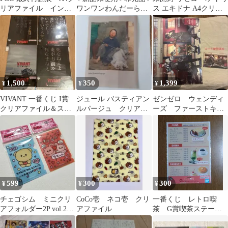
リアファイル インド
ワンワンわんだーらん
ス エキドナ A4クリア
ラ
ど ファイル ３枚※２４
ファイル
時間以内に発送
1,500
350
1,399
¥
¥
¥
VIVANT 一番くじ I賞
ジュール バスティアン
ゼンゼロ ウェンディ
クリアファイル＆ステ
ルパージュ クリアフ
ーズ ファーストキッ
ッカー 4枚セット
ァイル
チン コラボ 集合
クリアファイル
599
300
300
¥
¥
¥
チェゴシム ミニクリ
CoCo壱 ネコ壱 クリ
一番くじ レトロ喫
アフォルダー2P vol.2
アファイル
茶 G賞喫茶ステーシ
2点セット セリア
ョナリー（メニュー風