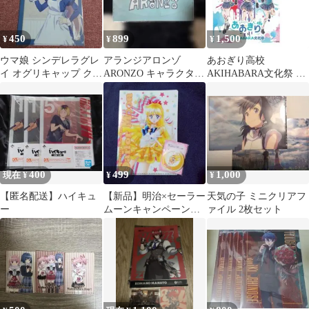
450
899
1,500
¥
¥
¥
ウマ娘 シンデレラグレ
アランジアロンゾ
あおぎり高校
イ オグリキャップ クリ
ARONZO キャラクター
AKIHABARA文化祭 ク
アファイル
クリアファイル 水色
リアファイル
新品未開封
400
499
1,000
現在 ¥
¥
¥
【匿名配送】ハイキュ
【新品】明治×セーラー
天気の子 ミニクリアフ
ー
ムーンキャンペーン
ァイル 2枚セット
セーラーヴィーナス
グッズ2点