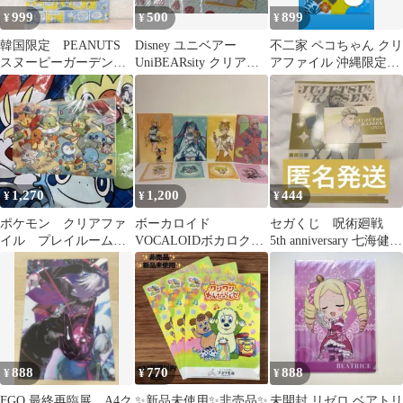
999
500
899
¥
¥
¥
韓国限定 PEANUTS
Disney ユニベアー
不二家 ペコちゃん クリ
スヌーピーガーデンA4
UniBEARsity クリアフ
アファイル 沖縄限定3
クリアファイルチャー
ァイル 5枚セット
枚セット
リーブラウン
1,270
1,200
444
¥
¥
¥
ポケモン クリアファ
ボーカロイド
セガくじ 呪術廻戦
イル プレイルーム
VOCALOIDボカロクリ
5th anniversary 七海健
メッソン ヒバニー
アファイルまとめ売り
人 K賞
サルノリ
A4A5
888
770
888
¥
¥
¥
FGO 最終再臨展 A4ク
✨新品未使用✨非売品✨
未開封 リゼロ ベアトリ