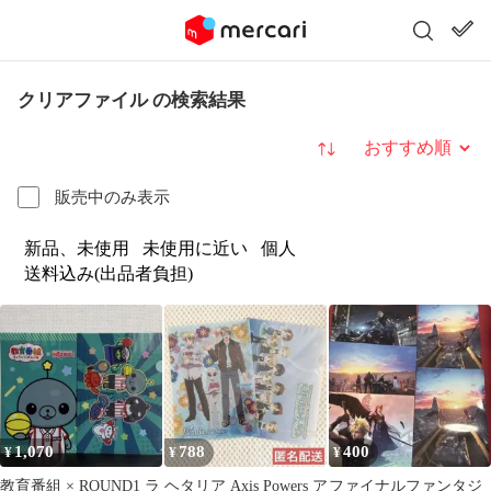
クリアファイル の検索結果
並び替え
販売中のみ表示
新品、未使用
未使用に近い
個人
送料込み(出品者負担)
1,070
788
400
¥
¥
¥
教育番組 × ROUND1 ラ
ヘタリア Axis Powers ア
ファイナルファンタジ