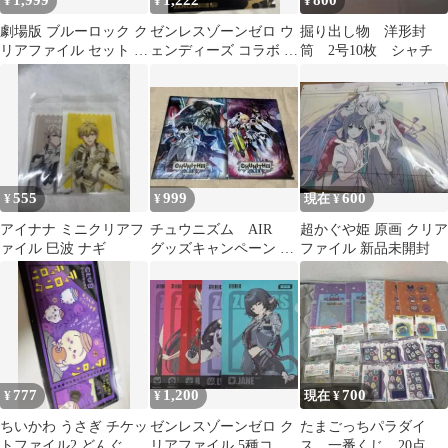
1,999
1,222
800
¥
¥
¥
劇場版 ブルーロック ク
ゼンレスゾーンゼロ ウ
掘り出し物 洋形封
リアファイル セット 高
ェンディーズ コラボ ク
筒 2号10枚 シャチ
橋文哉 凪誠士郎
リアファイル
&TEAM K
555
999
600
¥
¥
現在 ¥
アイナナ ミニクリアフ
チュウニズム AIR
超かぐや姫 原画 クリア
ァイル 巳波 ナギ
グッズキャンペーン ク
ファイル 新品未開封
リアファイル コンプ
リートセット
777
1,200
700
¥
¥
現在 ¥
ちいかわ うさぎ チケッ
ゼンレスゾーンゼロ ク
たまごっちパラダイ
トファイル2 どんぐり
リアファイル 5種コン
ス 一番くじ 20点