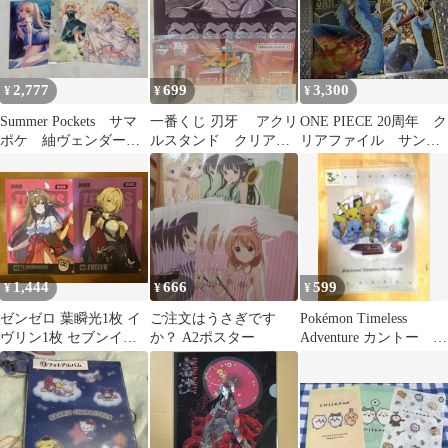
2,777
699
3,300
¥
¥
¥
Summer Pockets サマ
一番くじ 刃牙 アクリ
ONE PIECE 20周年 ク
ポケ 紬ヴェンダー
ルスタンド クリアフ
リアファイル サンジ
ス クリアファイル3枚
ァイル 2点セット
&ロー
セット
1,444
666
599
¥
¥
¥
ゼンゼロ 葉瞬光1枚 イ
ご注文はうさぎです
Pokémon Timeless
ヴリン1枚 セブンイレ
か？ A2ポスター
Adventure カントー ク
ブン クリアファイル 計
リアファイル
2枚