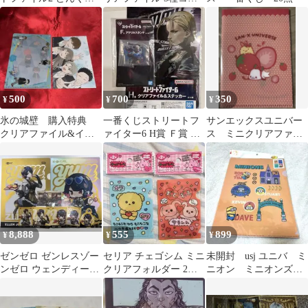
DJナイト 入場券
プセット ZZZ
500
700
350
¥
¥
¥
氷の城壁 購入特典
一番くじストリートフ
サンエックスユニバー
クリアファイル&イラ
ァイター6 H賞 Ｆ賞 キ
ス ミニクリアファイ
ストカード
ャミィ
ル まめゴマ&えびふ
らいのしっぽ
8,888
555
899
¥
¥
¥
ゼンゼロ ゼンレスゾー
セリア チェゴシム ミニ
未開封 usj ユニバ ミ
ンゼロ ウェンディーズ
クリアフォルダー 2種
ニオン ミニオンズ
エレン クリアファイル
類セット
クリアファイル 文
コースター
具 4種類