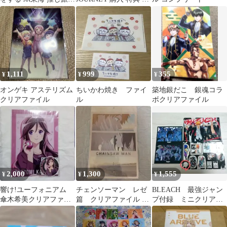
特典 2つ折りクリアフ
ニクリアファイル 虎於
ァイル
1,111
999
355
¥
¥
¥
オンゲキ アステリズム
ちいかわ焼き ファイ
築地銀だこ 銀魂コラ
クリアファイル
ル
ボクリアファイル
2,000
1,300
1,555
¥
¥
¥
響け!ユーフォニアム
チェンソーマン レゼ
BLEACH 最強ジャン
傘木希美クリアファイ
篇 クリアファイル 場
プ付録 ミニクリアフ
ル＆ステッカー
面写
ァイル ステッカー
ポストカード