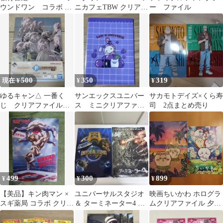
ウンドワン コラボ ク
ニカフェTBW クリアフ
ー ファイル
リアファイル 2種セッ
ァイルまとめ売り
ト
500
350
319
現在 ¥
¥
¥
ゆるキャン△ 一番く
サンエックスユニバー
サカモトデイズ×くら寿
じ クリアファイル
ス ミニクリアファイ
司 2点まとめ売り
セット
ル センチメンタルサ
ーカス&モノクロブー
499
300
899
¥
¥
¥
【美品】キン肉マン ×
ユニバーサルスタジオ
映画ちいかわ ホログラ
スギ薬局 コラボ クリア
＆ ターミネーター4 A4
ムクリアファイル 夕暮
ファイル
クリアファイルセット
れ &チラシ