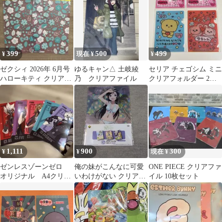
399
500
499
¥
現在 ¥
¥
ゼクシィ 2026年 6月号
ゆるキャン△ 土岐綾
セリア チェゴシム ミニ
ハローキティ クリアフ
乃 クリアファイル
クリアフォルダー 2種
ァイル 2枚
セット③
1,111
900
300
¥
¥
現在 ¥
ゼンレスゾーンゼロ
俺の妹がこんなに可愛
ONE PIECE クリアファ
オリジナル A4クリア
いわけがない クリアフ
イル 10枚セット
ファイル 全5種セット
ァイル3枚セット