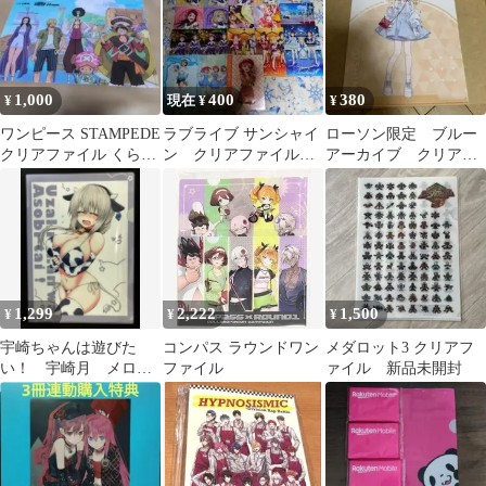
1,000
400
380
¥
現在 ¥
¥
ワンピース STAMPEDE
ラブライブ サンシャイ
ローソン限定 ブルー
クリアファイル くら寿
ン クリアファイル
アーカイブ クリアフ
司コラボ
まとめ
ァイル ヨシミ
1,299
2,222
1,500
¥
¥
¥
宇崎ちゃんは遊びた
コンパス ラウンドワン
メダロット3 クリアフ
い！ 宇崎月 メロン
ファイル
ァイル 新品未開封
ブックス 特典 クリ
アファイル