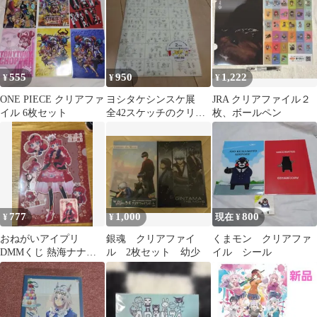
クリアファイル）
555
950
1,222
¥
¥
¥
ONE PIECE クリアファ
ヨシタケシンスケ展
JRA クリアファイル２
イル 6枚セット
全42スケッチのクリア
枚、ボールペン
ファイル2枚組
777
1,000
800
¥
¥
現在 ¥
おねがいアイプリ
銀魂 クリアファイ
くまモン クリアファ
DMMくじ 熱海ナナ
ル 2枚セット 幼少
イル シール
クリアファイル アク
リルキーホルダー