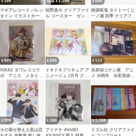
500
1,100
800
¥
現在 ¥
¥
マギアレコード バレン
狛野真斗 クリアファイ
桃源暗鬼 タイトーくじ
タイン イラストカード
ル コースター ゼンゼ
一ノ瀬 四季 クリアファ
3枚セット
ロ ウェンディーズコラ
イル
ボ セット
999
699
555
¥
¥
¥
NIKKE タワレココラ
ドキドキプリキュア ア
名探偵コナン展 アニ
ボ アニス メタリッ
ニメージュ 2月号 クリ
メ 30周年 水彩美術ク
クファイル（クリアフ
アファイル
リアファイル 安室
ァイル）
透 ポアロ 1枚③
999
300
1,200
¥
¥
¥
その着せ替え人形は恋
アイナナ 4WARD
ドズル社 クリアファイ
をする JR東海 推し旅
JOURNEY 購入 特典 ミ
ル コンプリート