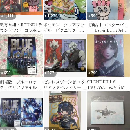
1,111
1,270
599
¥
¥
¥
教育番組 × ROUND1 ラ
ポケモン クリアファ
【新品】エスターバニ
ウンドワン コラボ ク
イル ピクニック メ
ー Esther Bunny A4ク
リアファイル 2種セッ
ッソン ヒバニー サ
リアファイル 3枚セッ
ト
ルノリ
ト
655
777
799
¥
¥
¥
劇場版「ブルーロッ
ゼンレスゾーンゼロ ク
SILENT HILL f
ク」クリアファイル☆
リアファイル ビリー＆
TSUTAYA 戎ヶ丘MAP
集合高橋文哉恭平
ライカン 2種セット
和風クリアファイル
K&TEAM綱啓永
雛子