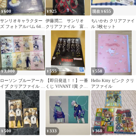
600
925
655
¥
¥
現在 ¥
サンリオキャラクター
伊藤潤二 サンリオ
ちいかわ クリアファイ
ズ フォトアルバム 64ポ
クリアファイル 富
ル 3枚セット
ケット
江 着物 キティ
3,000
555
550
¥
¥
¥
ローソン ブルーアーカ
【即日発送！！】一番
Hello Kitty ピンク クリ
イブ クリアファイル 8
くじ VIVANT I賞 クリ
アファイル
種 22枚確認お願いし
アファイル
ます。
500
333
360
¥
¥
¥