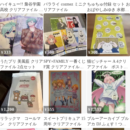
ハイキュー!! 梟谷学園
パラライ cozmez ミニク
ちゅちゅ付録 セット お
高校 クリアファイル 2
リアファイル
おばやしみゆき 水都あ
種セット
くあ やぶうち優
333
500
300
¥
¥
¥
うたプリ 美風藍 クリア
SPY×FAMILY 一番くじ
猫ピッチャー A 4クリ
ファイル 2点セット
F賞 クリアファイル＆
アファイル ポストカ
ポストカード5枚セット
ード セット
1,200
555
1,333
¥
¥
¥
リラックマ コールマ
スイートプリキュア 15
ブルーアーカイブ ブル
ン クリアファイル
周年 クリアファイル
アカ DJ ふぇす！つあ
ー バックステージパ