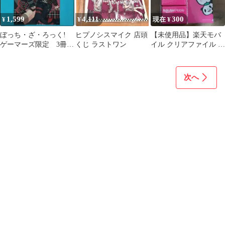
1,599
4,111
300
¥
¥
現在 ¥
ぼっち・ざ・ろっく!
ヒプノシスマイク 店頭
【未使用品】楽天モバ
ゲーマーズ限定 3冊連
くじ ラストワン
イル クリアファイル ポ
動購入特典 クリアフ
ケットティッシュ 4点
ァイル
セット
次へ