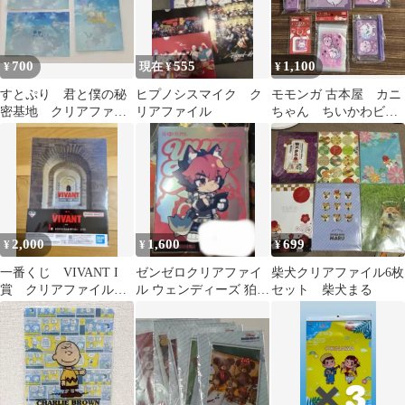
700
555
1,100
¥
現在 ¥
¥
すとぷり 君と僕の秘
ヒプノシスマイク ク
モモンガ 古本屋 カニ
密基地 クリアファイ
リアファイル
ちゃん ちいかわビニ
ル 3枚セット
ールポーチ キャンド
ゥ 6点
2,000
1,600
699
¥
¥
¥
一番くじ VIVANT I
ゼンゼロクリアファイ
柴犬クリアファイル6枚
賞 クリアファイル&
ル ウェンディーズ 狛野
セット 柴犬まる
ステッカー 乃木憂
真斗
助 名刺