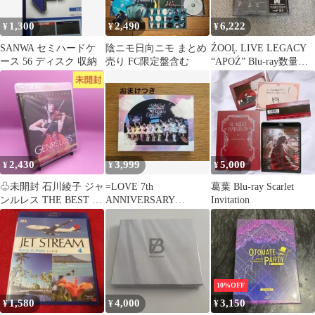
1,300
2,490
6,222
¥
¥
¥
SANWA セミハードケ
陰ニモ日向ニモ まとめ
ŹOOĻ LIVE LEGACY
ース 56 ディスク 収納
売り FC限定盤含む
“APOŹ” Blu-ray数量限
定盤 ズール
2,430
3,999
5,000
¥
¥
¥
♧未開封 石川綾子 ジャ
=LOVE 7th
葛葉 Blu-ray Scarlet
ンルレス THE BEST コ
ANNIVERSARY
Invitation
ンサートツアー
PREMIUM CONCERT
10%OFF
1,580
4,000
3,150
¥
¥
¥