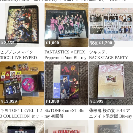
Blu-ray
パネル
2012〜3
2,555
1,000
1,200
¥
¥
現在 ¥
ヒプノシスマイク
FANTASTICS × EPEX
ツキステ。
3DCG LIVE HYPED-UP
Peppermint Yum Blu-ray
BACKSTAGE PARTYメ
01 blu-ray
イキングBlu-ray3枚セッ
ト
19,999
1,888
1,999
¥
¥
¥
キヨ TOP4 LEVEL .1 2
SixTONES on eST Blu-
薄桜鬼 桜の宴 2018 ア
3 COLLECTION セット
ray 初回盤
ニメイト限定版 Blu-ray