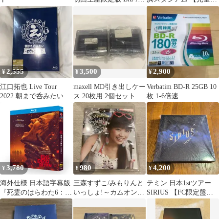
ファイングラフ
産限定盤】(2Blu-ray）
2,555
3,500
2,900
¥
¥
¥
江口拓也 Live Tour
maxell MD引き出しケー
Verbatim BD-R 25GB 10
2022 朝まで呑みたい
ス 20枚用 2個セット
枚 1-6倍速
3,780
980
4,200
¥
¥
¥
海外仕様 日本語字幕版
三森すずこ/みもりんと
テミン 日本1stツアー
『死霊のはらわた6：煉
いっしょ!～カムオン
SIRIUS 【FC限定盤】
獄』（原題『Evil Dead
ベトナム～
Blu-ray
Burn』、2026年製作の