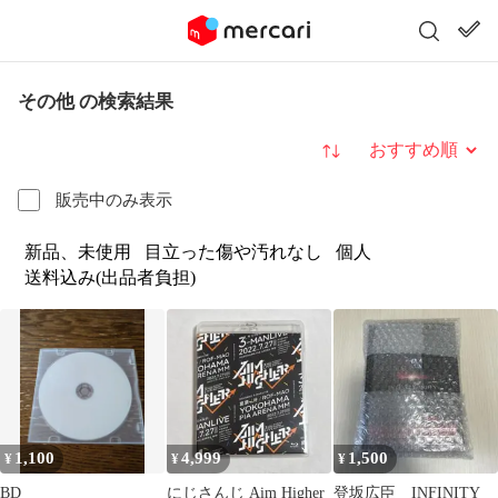
その他 の検索結果
並び替え
販売中のみ表示
新品、未使用
目立った傷や汚れなし
個人
送料込み(出品者負担)
1,100
4,999
1,500
¥
¥
¥
BD
にじさんじ Aim Higher
登坂広臣 INFINITY