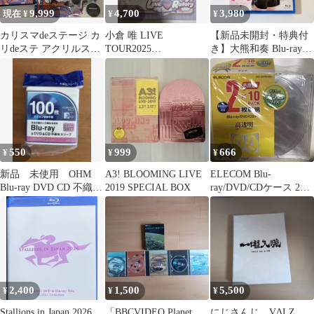
9,999
4,700
3,980
現在 ¥
¥
¥
カリスマdeステージ カ
小倉 唯 LIVE
【新品未開封・特典付
リdeステ アクリルスタ
TOUR2025
き】大熊和奏 Blu-ray&
ンド アクスタ
「Love♡Ratory」
ブックレット
550
999
666
¥
¥
¥
新品 未使用 OHM
A3! BLOOMING LIVE
ELECOM Blu-
Blu-ray DVD CD 不織布
2019 SPECIAL BOX
ray/DVD/CDケース 2×9
スリーブ 50枚
枚セット スリムサイ
ズ
2,400
1,500
5,500
¥
¥
¥
Stallions in Japan 2026
「BBCVIDEO Planet
にじさんじ VΔLZ