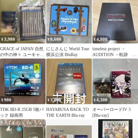
3,980
8,600
4,800
¥
¥
¥
GRACE of JAPAN 自然
にじさんじ World Tour
timelesz project －
の中の神々 ユーキャン
横浜公演 BluRay
AUDITION －軌跡
神社神宮大社ブルーレ
Blu-ray
イ
980
3,000
4,300
¥
¥
¥
TDK BD-R 25GB 5枚パ
HAYABUSA BACK TO
オーバーロードIV 3
ック 録画用
THE EARTH Blu-ray
[Blu-ray]