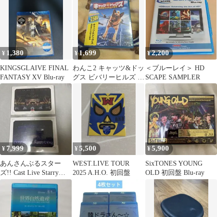
1,380
1,699
2,200
¥
¥
¥
KINGSGLAIVE FINAL
わんこ2 キャッツ&ドッ
＜ブルーレイ＞ HD
FANTASY XV Blu-ray
グス ビバリーヒルズ チ
SCAPE SAMPLER
ワワ 3作品
7,999
5,500
5,900
¥
¥
¥
あんさんぶるスター
WEST.LIVE TOUR
SixTONES YOUNG
ズ!! Cast Live Starry
2025 A.H.O. 初回盤
OLD 初回盤 Blu-ray
Symphony