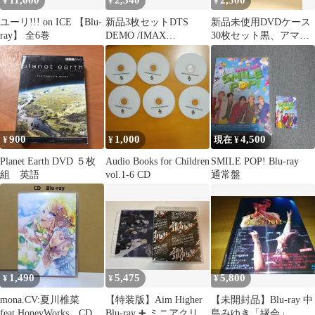
11,000
2,340
2,300
¥
¥
¥
ユーリ!!! on ICE 【Blu-
新品3枚セットDTS
新品未使用DVDケース
ray】 全6巻
DEMO /IMAX
30枚セット黒、アマレ
ENHANCED/ JOURNEY
ータイプ、空ケースト
ール
900
1,000
4,500
¥
¥
現在 ¥
Planet Earth DVD ５枚
Audio Books for Children
SMILE POP! Blu-ray
組 英語
vol.1-6 CD
通常盤
1,490
5,475
5,800
¥
¥
¥
mona.CV:夏川椎菜
【特装版】Aim Higher
【未開封品】Blu-ray 中
feat.HoneyWorks CD
Blu-ray ➕ ミニアクリル
島みゆき「縁会」