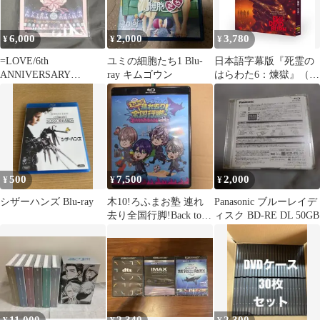
6,000
2,000
3,780
¥
¥
¥
=LOVE/6th
ユミの細胞たち1 Blu-
日本語字幕版『死霊の
ANNIVERSARY
ray キムゴウン
はらわた6：煉獄』（原
PREMIUM
題『Evil Dead Burn』、
CONCERT〈初…
2026年製作の映画）
Blu-ray 全話収録 海外
仕様
500
7,500
2,000
¥
¥
¥
シザーハンズ Blu-ray
木10!ろふまお塾 連れ
Panasonic ブルーレイデ
去り全国行脚!Back to
ィスク BD-RE DL 50GB
the TOKYO