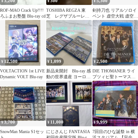
3,200
300
5,300
¥
¥
¥
ROF-MAO Crack Up!!!!
TOSHIBA REGZA 東
剣持刀也 リアルソロイ
ろふまお塾盤 Blu-ray cd
芝 レグザブルーレ
ベント 虚空大戦 虚空教
イ 取扱説明書 準備
特別版 BluRay
編
12,500
1,099
2,500
¥
¥
¥
VOLTACTION 1st LIVE
新品未開封 Blu-ray 感
DIE THOMANER ライ
Dynamic VOLT Blu-ray
動の世界遺産 ヨーロッ
プツィヒ聖トーマス教
パ編 I 2枚セット
会合唱団 ブルーレイ
3,700
11,000
9,999
¥
¥
¥
SnowMan Mania S1セッ
にじさんじ FANTASIA
7回目のひな誕祭 in 横
ト
初回生産限定版 Blu-ray
浜スタジアム 【完全生