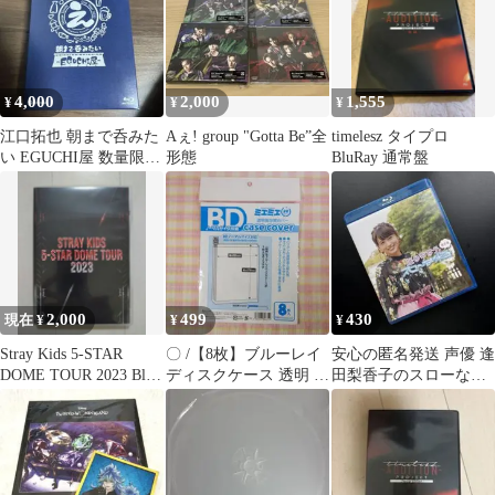
映画）Blu-ray BOX、全
話収録
4,000
2,000
1,555
¥
¥
¥
江口拓也 朝まで呑みた
Aぇ! group "Gotta Be”全
timelesz タイプロ
い EGUCHI屋 数量限定
形態
BluRay 通常盤
生産版 エプロン付き
2,000
499
430
現在 ¥
¥
¥
Stray Kids 5-STAR
〇 /【8枚】ブルーレイ
安心の匿名発送 声優 逢
DOME TOUR 2023 Blu-
ディスクケース 透明 保
田梨香子のスローな休
ray
存用カバー / PP / コア
日 Blu-ray ナマ写真付
デ
き