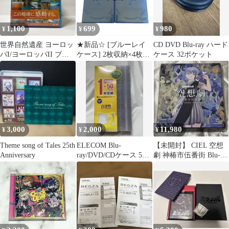
1,100
699
980
¥
¥
¥
世界自然遺産 ヨーロッ
★新品☆ [ブルーレイ
CD DVD Blu-ray ハード
パI/ヨーロッパII ブル
ケース] 2枚収納×4枚セ
ケース 32ポケット
ーレイ
ット
3,000
2,000
11,980
¥
¥
¥
Theme song of Tales 25th
ELECOM Blu-
【未開封】 CIEL 空想
Anniversary
ray/DVD/CDケース 50
劇 神椿市伍番街 Blu-
枚CCD-JSCS50CR
ray / 神椿