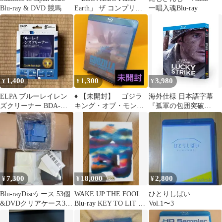
Blu-ray & DVD 競馬
Earth」 ザ コンプリー
一唱入魂Blu-ray
ト シリーズ
1,400
1,300
3,980
¥
¥
¥
ELPA ブルーレイレン
♦ 【未開封】 ゴジラ
海外仕様 日本語字幕
ズクリーナー BDA-
キング・オブ・モンス
『孤軍の包囲突破
D105 乾式
ターズ
Lucky Strike』（2026）
Blu-ray BOX 全話収録
7,300
18,000
2,800
¥
¥
¥
Blu-rayDiscケース 53個
WAKE UP THE FOOL
ひとりしばい
&DVDクリアケース30
Blu-ray KEY TO LIT キ
Vol.1〜3
個&オマケ付 未使用
テレツ