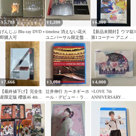
5,788
1,200
6,800
¥
¥
¥
げんじぶ Blu-ray DVD ⭑
timelesz 消えない花火
【新品未開封】ウマ箱3
即購入可
ユニバーサル限定盤
第1コーナー アニメ ウ
Blu-ray
マ娘 プリティーダービ
ー Season3ehu
7,666
3,000
4,000
¥
¥
¥
【最終値下げ】完全生
辻井伸行 カーネギーホ
=LOVE 7th
産限定版 櫻坂46 4thア
ール・デビュー・ライ
ANNIVERSARY
ニラ BluRay
ブ ブルーレイ
PREMIUM CONCERT