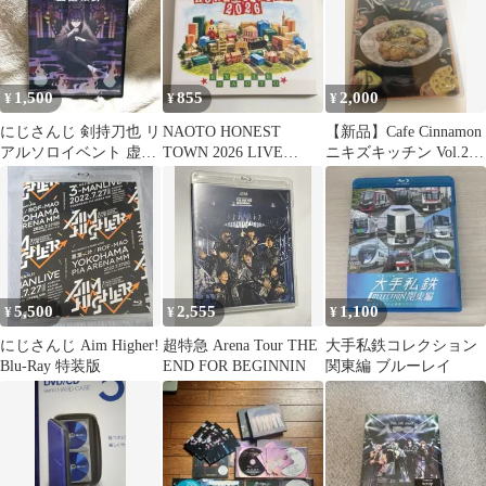
1,500
855
2,000
¥
¥
¥
にじさんじ 剣持刀也 リ
NAOTO HONEST
【新品】Cafe Cinnamon
アルソロイベント 虚空
TOWN 2026 LIVE
ニキズキッチン Vol.2
集会 Blu-ray
VIDEO
Blu-ray
5,500
2,555
1,100
¥
¥
¥
にじさんじ Aim Higher!
超特急 Arena Tour THE
大手私鉄コレクション
Blu-Ray 特装版
END FOR BEGINNIN
関東編 ブルーレイ