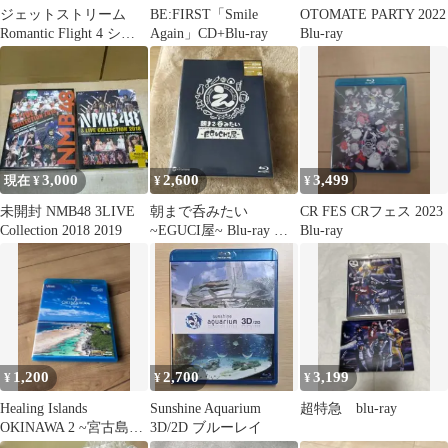
ジェットストリーム
BE:FIRST「Smile
OTOMATE PARTY 2022
Romantic Flight 4 シー
Again」CD+Blu-ray
Blu-ray
サイド ブルーレイ
3,000
2,600
3,499
現在 ¥
¥
¥
未開封 NMB48 3LIVE
朝まで呑みたい
CR FES CRフェス 2023
Collection 2018 2019
~EGUCI屋~ Blu-ray エ
Blu-ray
プロン付き
1,200
2,700
3,199
¥
¥
¥
Healing Islands
Sunshine Aquarium
超特急 blu-ray
OKINAWA 2 ~宮古島~
3D/2D ブルーレイ
Blu-ray