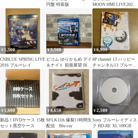
円盤 特装版
MOON ØMI LIVE2026
Blu-ray
1,500
3,500
6,999
¥
¥
¥
CNBLUE SPRING LIVE
ビコム ゆりかもめ デイ
8P channel 13 ハッピー
2016 ブルーレイ
＆ナイト 前面展望 Blu-
チャンネル13 ブルーレ
ray 鉄道 ブルーレイ
イ
1,600
4,650
2,500
¥
¥
¥
新品！DVDケース 15枚
M!LK11th 爆裂11時間生
Sony ブルーレイディス
セット黒空ケース
配信 Blu-ray
ク BD-RE XL 100GB