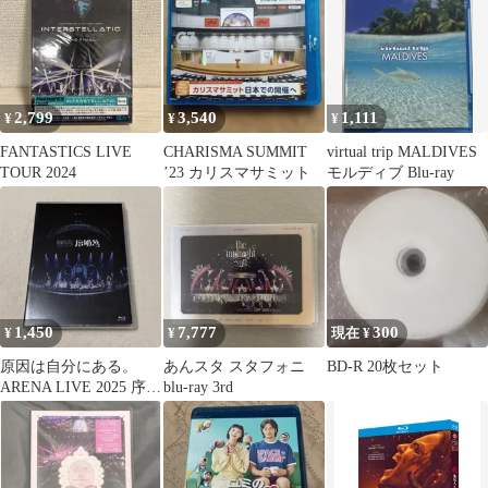
2,799
3,540
1,111
¥
¥
¥
FANTASTICS LIVE
CHARISMA SUMMIT
virtual trip MALDIVES
TOUR 2024
’23 カリスマサミット
モルディブ Blu-ray
1,450
7,777
300
¥
¥
現在 ¥
原因は自分にある。
あんスタ スタフォニ
BD-R 20枚セット
ARENA LIVE 2025 序破
blu-ray 3rd
急 Blu-ray