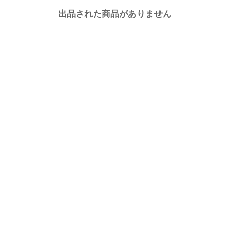
出品された商品がありません