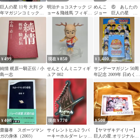
巨人の星 11号 大判 少
明治チョコスナック ジ
めんこ ⑥ あしたの
年マガジンコミックス
ョー＆飛雄馬 フィギュ
ジョー 巨人の星 変
昭和 大リーグボール1
ア「あれが巨人の星
身忍者嵐 など
号完成形
だ」最安値
499
850
1,400
¥
現在 ¥
¥
純情 梶原一騎正伝 / 小
せんとくんミニフィギ
サンデーマガジン 50周
島一志
ュア 002
年記念 2009年 日めくり
カレンダー 未開封
400
770
500
¥
現在 ¥
¥
齋藤孝 スポーツマン
サイレントヒル2 ラバ
【ヤマザキデイリー】
ガの身体（2003）
ーキーホルダー レッド
巨人の星.オリジナルミ