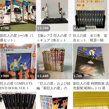
780
3,500
2,280
¥
¥
¥
新巨人の星 1〜5巻（5
【激レア】巨人の星 フ
巨人の星 全11巻 混
冊セット）
ィギュア 2体セット 星
在セット 梶原一騎
飛雄馬 花形満
初版あり 川崎のぼ
る
900
1,440
700
¥
¥
¥
巨人の星 COMPLETE
『巨人の星』および続
新巨人の星 時間割表 読
DVD BOOK VOL.1
編『新巨人の星』の不
売新聞 昭和レトロ 星飛
揃いセット
雄馬 消える魔球