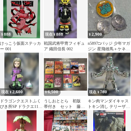
昭和レトロ
888
888
2,900
¥
現在 ¥
¥
けっこう仮面ステッカ
戦国武将甲冑フィギュ
n5897□バッジ 少年マガ
ー 001
ア 織田信長 002
ジン 星飛雄馬＋ケネデ
ィスタンプ＋おれたち
ボンボン団
2,600
6,500
780
現在 ¥
¥
現在 ¥
ドラゴンクエストふく
うしおととら 初版
キン肉マンダイキャス
びき所SP ドラクエ11勇
帯付き セット 藤田
トキン消し テリーザキ
者メタルスライム 003
和日郎 9 11 12 15 31
ッドシルバー 003
巻