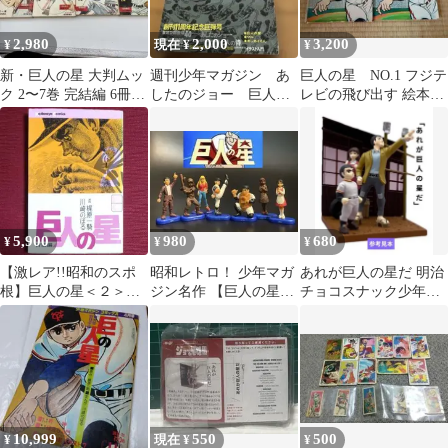
2,980
2,000
3,200
¥
現在 ¥
¥
新・巨人の星 大判ムッ
週刊少年マガジン あ
巨人の星 NO.1 フジテ
ク 2〜7巻 完結編 6冊 /
したのジョー 巨人の
レビの飛び出す 絵本
月刊SFビック 創刊2号
星 ちばてつや 1970
希少 昭和レトロ
年 14号 昭和
5,900
980
680
¥
¥
¥
【激レア!!昭和のスポ
昭和レトロ！ 少年マガ
あれが巨人の星だ 明治
根】巨人の星＜２＞
ジン名作 【巨人の星】
チョコスナック少年マ
梶原一騎 川崎のぼ
ミニフィギュア7体セッ
ガジン名作セレクショ
る 講談社コミックス
ト
ン ジョー＆飛雄馬
10,999
550
500
¥
現在 ¥
¥