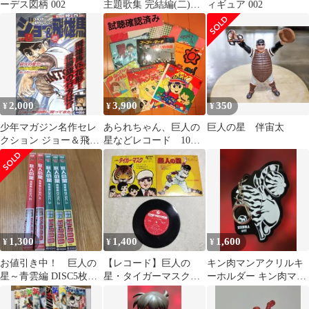
ーデス図柄 002
主題歌集 完結編(二)～
ィギュア 002
あの時代に還る～ CD
2,000
3,900
350
¥
¥
¥
少年マガジン名作セレ
あられちゃん、巨人の
巨人の星 伴宙太
クション ジョー＆飛雄
星などレコード 10枚
馬 Vol.8
試聴確認済み
1,300
1,400
1,600
¥
¥
¥
お値引き中！ 巨人の
【レコード】巨人の
キン肉マンアクリルキ
星～青雲編 DISC5枚セ
星・タイガーマスク・
ーホルダー キン肉マン
ット
キンコンカン・空中都
ゼブラ002
市008