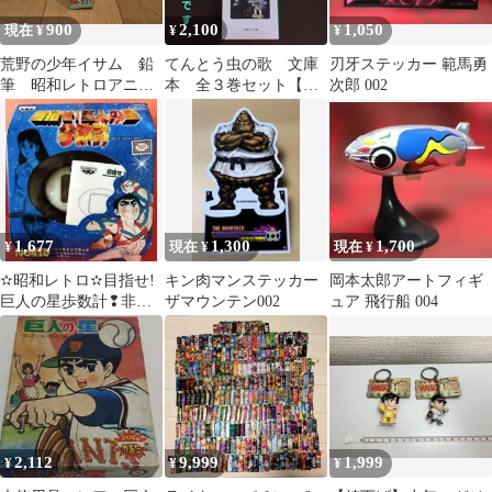
900
2,100
1,050
現在 ¥
¥
¥
荒野の少年イサム 鉛
てんとう虫の歌 文庫
刃牙ステッカー 範馬勇
筆 昭和レトロアニ
本 全３巻セット【完
次郎 002
メ レア品
結】 川崎のぼる
1,677
1,300
1,700
¥
現在 ¥
現在 ¥
✫昭和レトロ✫目指せ!
キン肉マンステッカー
岡本太郎アートフィギ
巨人の星歩数計❢非売
ザマウンテン002
ュア 飛行船 004
品レア
2,112
9,999
1,999
¥
¥
¥