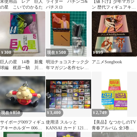
未使用品 レア 巨人
ライター パチンコ&
【値下げ】少年マガジ
の星 こいでのかるた
パチスロ
ン 歴代フィギュアキー
ホルダー 巨人の星 1.2
の三四郎
300
500
899
¥
現在 ¥
¥
巨人の星 14巻 新魔
明治チョコスナック少
アニメSongbook
球編 梶原一騎 川崎
年マガジン名作セレク
のぼる
ション巨人の星フィギ
ュア「思いこんだら」
850
3,400
2,749
現在 ¥
¥
¥
サイボーグ009フィギュ
使用済 スルッと
【美品】なつかしのTV
アキーホルダー 006
KANSAI カード 121枚
青春アルバム 全3巻完
張々湖 003
NARUTO 宝塚
結セット 帯付き 扶桑社