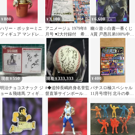
880
3,100
6,600
¥
¥
¥
ハリー・ポッターミニ
アニメージュ 1979年8
幽☆遊☆白書一番くじ
フィギュア マンドレイ
月号 ♥2大付録付 希少
A賞 戸愚呂弟100%中の
ク002
レア大型ポスター付き
100% 2602
550
333,333
400
現在 ¥
現在 ¥
¥
明治チョコスナック ジ
#◆追悼長嶋終身名誉監
パチスロ極スペシャル
ョー＆飛雄馬 フィギュ
督直筆サインボール
11月号増刊 北斗の拳特
ア「力石徹」
『野球というスポーツ
集
は人生そのものだ！』