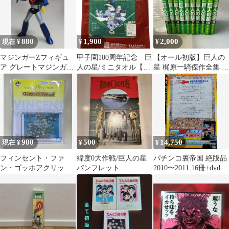
880
1,900
2,000
現在 ¥
¥
¥
マジンガーZフィギュ
甲子園100周年記念 巨
【オール初版】巨人の
ア グレートマジンガー
人の星/ミニタオル【新
星 梶原一騎傑作全集 不
004
品・未使用】
揃い10冊セット 昭和レ
トロ 難あり
900
500
14,750
現在 ¥
¥
¥
フィンセント・ファ
緯度0大作戦/巨人の星
パチンコ裏帝国 絶版品
ン・ゴッホアクリッツ
パンフレット
2010〜2011 16冊+dvd
花咲くアーモンドの枝
004