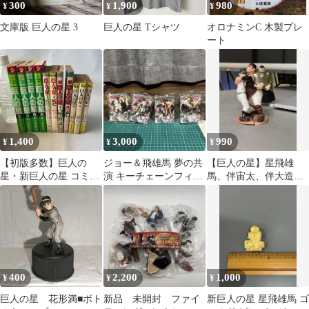
300
1,900
980
¥
¥
¥
文庫版 巨人の星 3
巨人の星 Tシャツ
オロナミンC 木製プレ
ート
1,400
3,000
990
¥
¥
¥
【初版多数】巨人の
ジョー＆飛雄馬 夢の共
【巨人の星】星飛雄
星・新巨人の星 コミッ
演 キーチェーンフィギ
馬、伴宙太、伴大造セ
ク11冊 まとめ売り 梶原
ュア 全4種（コンプリ
ット
一騎傑作全集
ート）
400
2,200
1,000
¥
¥
¥
巨人の星 花形満■ボト
新品 未開封 ファイ
新巨人の星 星飛雄馬 ゴ