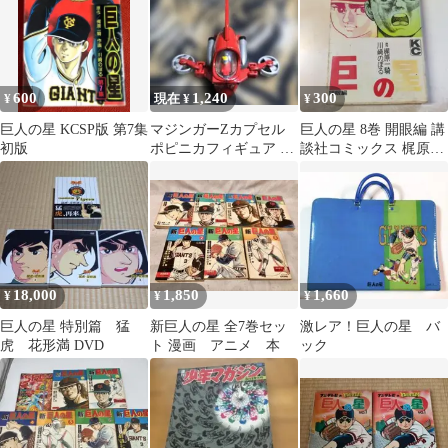
600
1,240
300
¥
現在 ¥
¥
巨人の星 KCSP版 第7集
マジンガーZカプセル
巨人の星 8巻 開眼編 講
初版
ポピニカフィギュア ホ
談社コミックス 梶原一
バーパイルダー号 004
騎 川崎のぼる
18,000
1,850
1,660
¥
¥
¥
巨人の星 特別篇 猛
新巨人の星 全7巻セッ
激レア！巨人の星 バ
虎 花形満 DVD
ト 漫画 アニメ 本
ック