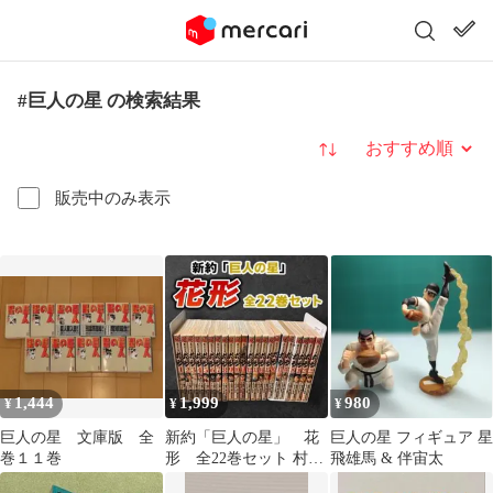
#巨人の星 の検索結果
並び替え
販売中のみ表示
1,444
1,999
980
¥
¥
¥
巨人の星 文庫版 全
新約「巨人の星」 花
巨人の星 フィギュア 星
巻１１巻
形 全22巻セット 村上
飛雄馬 & 伴宙太
よしゆき