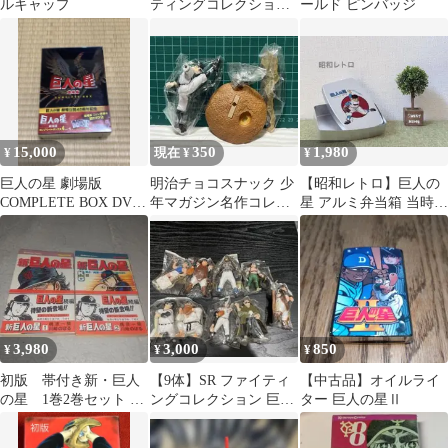
ルキャップ
ティングコレクショ
ールド ピンバッジ
ン 巨人の星3 全6
種 星飛雄馬 オズマ
15,000
350
1,980
¥
現在 ¥
¥
巨人の星 劇場版
明治チョコスナック 少
【昭和レトロ】巨人の
COMPLETE BOX DVD
年マガジン名作コレク
星 アルミ弁当箱 当時物
4枚組 劇場公開40周年
ション 巨人の星「大リ
星飛雄馬 カワサキプロ
記念
ーグボール2号」
3,980
3,000
850
¥
¥
¥
初版 帯付き新・巨人
【9体】SR ファイティ
【中古品】オイルライ
の星 1巻2巻セット 梶
ングコレクション 巨人
ター 巨人の星Ⅱ
原一騎 講談社 KCコミ
の星 Part1 Part2
ックス