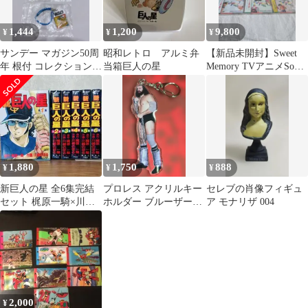
1,444
1,200
9,800
¥
¥
¥
サンデー マガジン50周
昭和レトロ アルミ弁
【新品未開封】Sweet
年 根付 コレクション 3
当箱巨人の星
Memory TVアニメSong
個セット あしたのジョ
CD+G 全6巻
ー
1,880
1,750
888
¥
¥
¥
新巨人の星 全6集完結
プロレス アクリルキー
セレブの肖像フィギュ
セット 梶原一騎×川崎
ホルダー ブルーザーブ
ア モナリザ 004
のぼる 講談社 KCSP
ロディー 004
2,000
¥