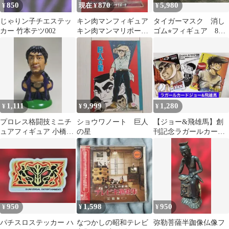
850
870
5,980
¥
現在 ¥
¥
じゃりン子チエステッ
キン肉マンフィギュア
タイガーマスク 消し
カー 竹本テツ002
キン肉マンマリポーサ
ゴム⭐︎フィギュア 8体
002
⭐︎ 覆面ワールド・リー
グ戦⭐︎当時物
1,111
9,999
1,280
¥
¥
¥
プロレス格闘技ミニチ
ショウワノート 巨人
【ジョー&飛雄馬】創
ュアフィギュア 小橋健
の星
刊記念ラガールカード
太ガウン 004
(使用済み2枚)＋ちばて
つやカード
950
1,598
950
¥
¥
¥
パチスロステッカー ハ
なつかしの昭和テレビ
弥勒菩薩半跏像仏像フ