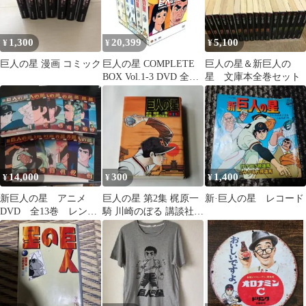
1,300
20,399
5,100
¥
¥
¥
巨人の星 漫画 コミック
巨人の星 COMPLETE
巨人の星＆新巨人の
BOX Vol.1-3 DVD 全巻
星 文庫本全巻セット
セット
14,000
300
1,400
¥
¥
¥
新巨人の星 アニメ
巨人の星 第2集 梶原一
新·巨人の星 レコード
DVD 全13巻 レンタ
騎 川崎のぼる 講談社
ル落ち 古谷徹
KCスペシャル