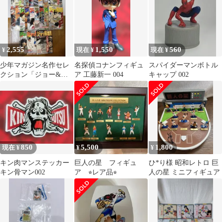
2,555
1,550
560
¥
現在 ¥
現在 ¥
少年マガジン名作セレ
名探偵コナンフィギュ
スパイダーマンボトル
クション「ジョー&飛
ア 工藤新一 004
キャップ 002
雄馬」マガジン21冊セ
ット
850
5,500
1,800
現在 ¥
¥
¥
キン肉マンステッカー
巨人の星 フィギュ
ひ*り様 昭和レトロ 巨
キン骨マン002
ア ⭐︎レア品⭐︎
人の星 ミニフィギュア