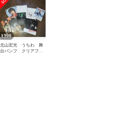
キングテープ
900
¥
北山宏光 うちわ 舞
台パンフ クリアファ
イルなど8点セット