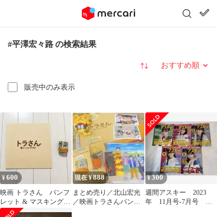
#平澤宏々路 の検索結果
並び替え
販売中のみ表示
600
888
300
¥
現在 ¥
¥
映画 トラさん パンフ
まとめ売り／北山宏光
週間アスキー 2023
レット & マスキングテ
／映画トラさんパンフ
年 11月号-7月号 各1
ープ
レット ぬいぐるみ マス
冊 合計 5部セット