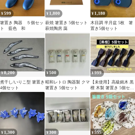
599
1,800
1,180
¥
¥
¥
箸置き 陶器 ５個セッ
萩焼 箸置き 5個セット
木目調 半月盆 5枚 箸
ト 藍色 和
萩焼陶房 藹
置き5個セット
8,200
500
999
¥
¥
¥
煮干し/いりこ型 箸置き
昭和レトロ 陶器製 クマ
【未使用】高級銘木 黒
4個セット
箸置き 5個セット
檀 木製 箸置き 5個セッ
ト 昭和レトロ 天然木
1,300
300
555
¥
¥
¥