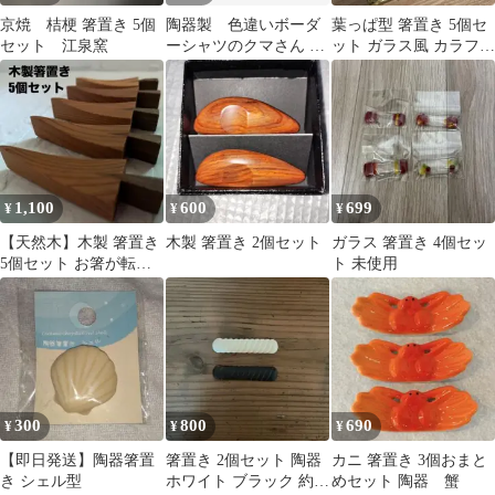
京焼 桔梗 箸置き 5個
陶器製 色違いボーダ
葉っぱ型 箸置き 5個セ
セット 江泉窯
ーシャツのクマさん 箸
ット ガラス風 カラフル
置き 5個セット
色違い 透明 美品
1,100
600
699
¥
¥
¥
【天然木】木製 箸置き
木製 箸置き 2個セット
ガラス 箸置き 4個セッ
5個セット お箸が転が
ト 未使用
らない 緩やかカーブ
6.8cm
300
800
690
¥
¥
¥
【即日発送】陶器箸置
箸置き 2個セット 陶器
カニ 箸置き 3個おまと
き シェル型
ホワイト ブラック 約
めセット 陶器 蟹