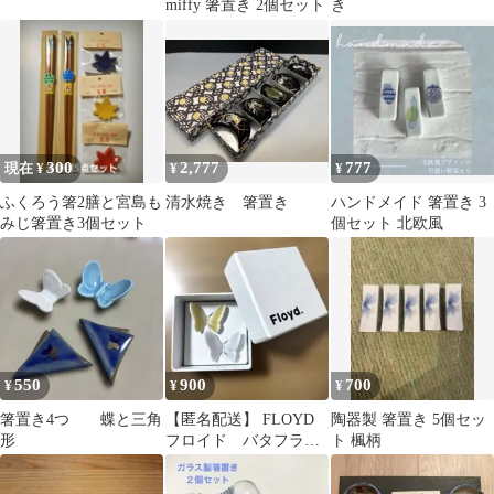
miffy 箸置き 2個セット
き
300
2,777
777
現在 ¥
¥
¥
ふくろう箸2膳と宮島も
清水焼き 箸置き
ハンドメイド 箸置き 3
みじ箸置き3個セット
個セット 北欧風
550
900
700
¥
¥
¥
箸置き4つ 蝶と三角
【匿名配送】 FLOYD
陶器製 箸置き 5個セッ
形
フロイド バタフラ
ト 楓柄
イ 箸置き ２個 金
銀