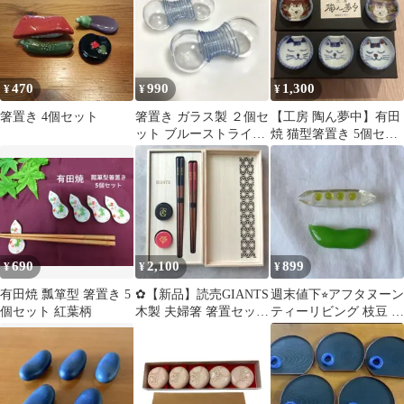
470
990
1,300
¥
¥
¥
箸置き 4個セット
箸置き ガラス製 ２個セ
【工房 陶ん夢中】有田
ット ブルーストライプ
焼 猫型箸置き 5個セッ
デザイン
ト
690
2,100
899
¥
¥
¥
有田焼 瓢箪型 箸置き 5
✿【新品】読売GIANTS
週末値下⭐︎アフタヌーン
個セット 紅葉柄
木製 夫婦箸 箸置セット
ティーリビング 枝豆 箸
箱付き 非売品
置き 2個セット