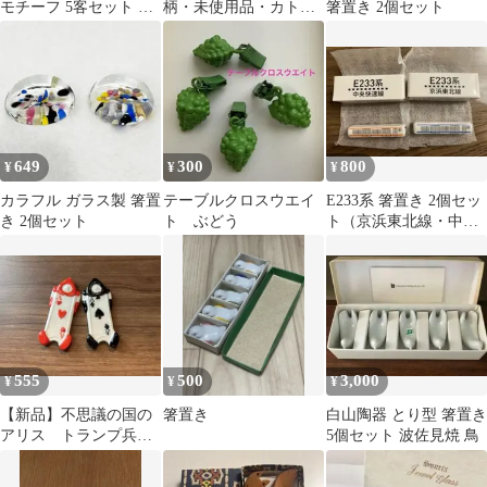
モチーフ 5客セット カ
柄・未使用品・カトラ
箸置き 2個セット
ラフル カトラリーレス
リー
ト
649
300
800
¥
¥
¥
カラフル ガラス製 箸置
テーブルクロスウエイ
E233系 箸置き 2個セッ
き 2個セット
ト ぶどう
ト（京浜東北線・中央
快速線）JR東日本
555
500
3,000
¥
¥
¥
【新品】不思議の国の
箸置き
白山陶器 とり型 箸置き
アリス トランプ兵
5個セット 波佐見焼 鳥
隊 箸置き 2個セット