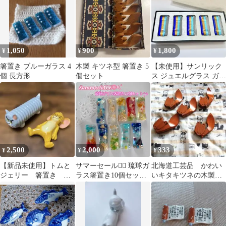
1,050
900
1,800
¥
¥
¥
箸置き ブルーガラス 4
木製 キツネ型 箸置き 5
【未使用】サンリック
個 長方形
個セット
ス ジュエルグラス ガラ
ス箸置き 5個セット 日
本製 爽やか
2,500
2,000
333
¥
¥
¥
【新品未使用】トムと
サマーセール❁⃘ 琉球ガ
北海道工芸品 かわい
ジェリー 箸置き ギ
ラス箸置き10個セッ
いキタキツネの木製箸
フトバッグ付
ト ➄
置き5個セット