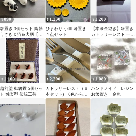
890
1,230
1,200
¥
¥
¥
箸置き 3個セット 陶器
ひまわり 小皿 箸置き
【本漆金継ぎ】箸置き
うさぎ＆猫＆犬柄【新
４点セット
カトラリーレスト 一点
品未使用】
もの
1,100
2,200
1,080
¥
¥
¥
越前塗 御箸置 5個セッ
カトラリーレスト（６
ハンドメイド レジン
ト 独楽型 伝統工芸
本セット) 6色からお
お箸置き 金魚
選びください