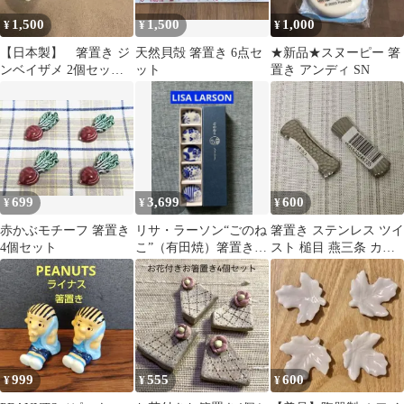
1,500
1,500
1,000
¥
¥
¥
【日本製】 箸置き ジ
天然貝殻 箸置き 6点セ
★新品★スヌーピー 箸
ンベイザメ 2個セット
ット
置き アンディ SN
磁器製淡い水色
699
3,699
600
¥
¥
¥
赤かぶモチーフ 箸置き
リサ・ラーソン“ごのね
箸置き ステンレス ツイ
4個セット
こ”（有田焼）箸置き 5
スト 槌目 燕三条 カト
個セット
ラリー
999
555
600
¥
¥
¥