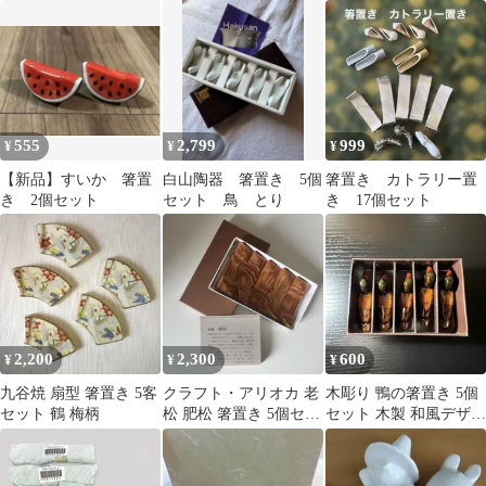
8cm
555
2,799
999
¥
¥
¥
【新品】すいか 箸置
白山陶器 箸置き 5個
箸置き カトラリー置
き 2個セット
セット 鳥 とり
き 17個セット
2,200
2,300
600
¥
¥
¥
九谷焼 扇型 箸置き 5客
クラフト・アリオカ 老
木彫り 鴨の箸置き 5個
セット 鶴 梅柄
松 肥松 箸置き 5個セッ
セット 木製 和風デザイ
ト
ン 食卓を彩る上品なア
イテム