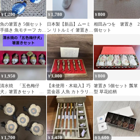
1,200
1,780
800
¥
¥
¥
魚の箸置き 5個セット
日本製【新品】ムーミ
相田みつを 箸置き 2
手描き 魚モチーフ カト
ン リトルミイ 箸置き
個セット
ラリー
カトラリーレスト 2点
1,950
3,000
800
¥
¥
¥
清水焼 「五色梅仔
【未使用・木箱入】巧
箸置き 5個セット 瓢箪
犬」箸置きセット 職
芸金器 人魚 カトラリー
型 草花絵柄
人 京都土産
レスト 5客セット 箸置
き 真鍮調
1,700
1,470
1,600
¥
¥
¥