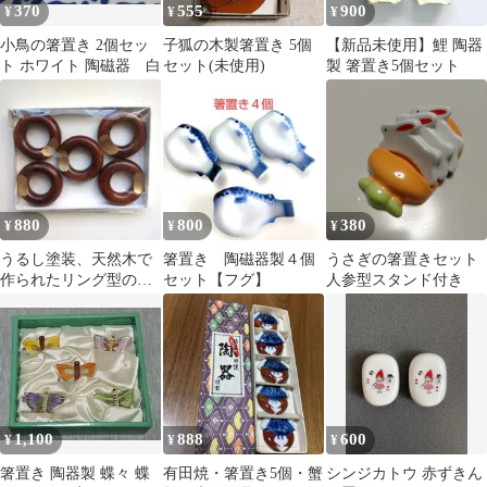
370
555
900
¥
¥
¥
小鳥の箸置き 2個セッ
子狐の木製箸置き 5個
【新品未使用】鯉 陶器
ト ホワイト 陶磁器 白
セット(未使用)
製 箸置き5個セット
880
800
380
¥
¥
¥
うるし塗装、天然木で
箸置き 陶磁器製４個
うさぎの箸置きセット
作られたリング型の箸
セット【フグ】
人参型スタンド付き
置 山中漆器 5個セッ
ト 新品未使用品
1,100
888
600
¥
¥
¥
箸置き 陶器製 蝶々 蝶
有田焼・箸置き5個・蟹
シンジカトウ 赤ずきん