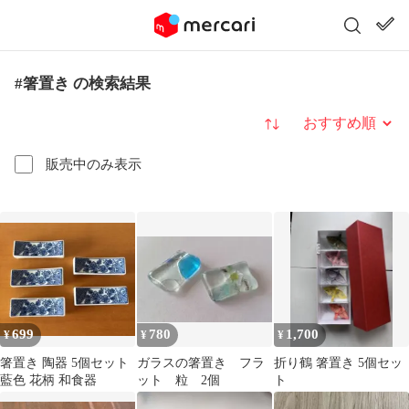
#箸置き の検索結果
並び替え
販売中のみ表示
699
780
1,700
¥
¥
¥
箸置き 陶器 5個セット
ガラスの箸置き フラ
折り鶴 箸置き 5個セッ
藍色 花柄 和食器
ット 粒 2個
ト