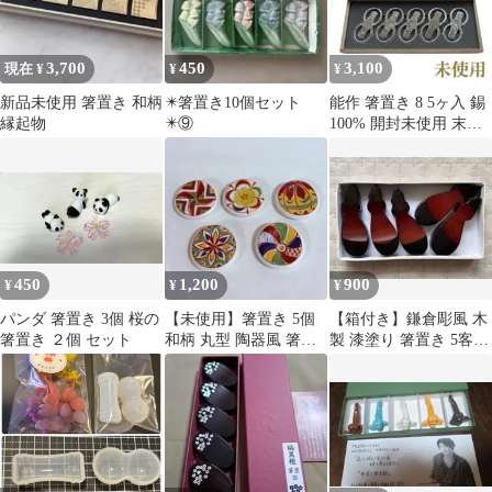
3,700
450
3,100
現在 ¥
¥
¥
新品未使用 箸置き 和柄
✴️箸置き10個セット
能作 箸置き 8 5ヶ入 錫
縁起物
✴️⑨
100% 開封未使用 末広
がり 縁起物 ギフト
450
1,200
900
¥
¥
¥
パンダ 箸置き 3個 桜の
【未使用】箸置き 5個
【箱付き】鎌倉彫風 木
箸置き ２個 セット
和柄 丸型 陶器風 箸置
製 漆塗り 箸置き 5客セ
和食器 お正月 おもてな
ット 和食器 卓上小物
し⁠