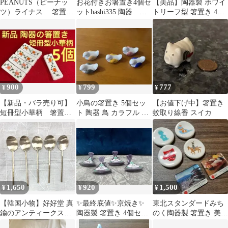
PEANUTS（ピーナッ
お花付きお箸置き4個セ
【美品】陶器製 ホワイ
ツ）ライナス 箸置
ットhashi335 陶器 新
トリーフ型 箸置き 4個
き スヌーピー 金正
品 陶芸家
セット
陶器 2個セット
900
799
777
¥
¥
¥
【新品・バラ売り可】
小鳥の箸置き 5個セッ
【お値下げ中】箸置き
短冊型小華柄 箸置
ト 陶器 鳥 カラフル 可
蚊取り線香 スイカ
き 5個
愛い
1,650
920
1,500
¥
¥
¥
【韓国小物】好好堂 真
✨最終底値✨京焼き✨
東北スタンダードみち
鍮のアンティークスッ
陶器製 箸置き 4個セッ
のく陶器製 箸置き 美し
カラ(スプーン) 1本
ト 花柄 パープル
い日本の風景マグネッ