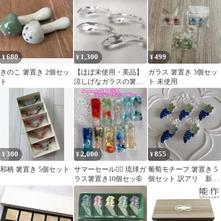
680
1,300
499
¥
¥
¥
きのこ 箸置き 2個セッ
【ほぼ未使用・美品】
ガラス 箸置き 3個セッ
ト
涼しげなガラスの箸置
ト 未使用
き 4個セット カトラリ
ーレスト
300
2,000
855
¥
¥
¥
和柄 箸置き 5個セット
サマーセール❁⃘ 琉球ガ
葡萄モチーフ 箸置き 5
ラス箸置き10個セッ➅
個セット 訳アリ 新品
未使用品