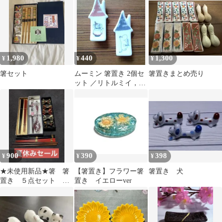
トセット
1,980
440
1,300
¥
¥
¥
箸セット
ムーミン 箸置き 2個セ
箸置きまとめ売り
ット ／リトルミイ，ム
ーミントロール
900
390
398
¥
¥
¥
★未使用新品★箸 箸
【箸置き】フラワー箸
箸置き 犬
置き ５点セット 訳
置き イエローver
あり商品