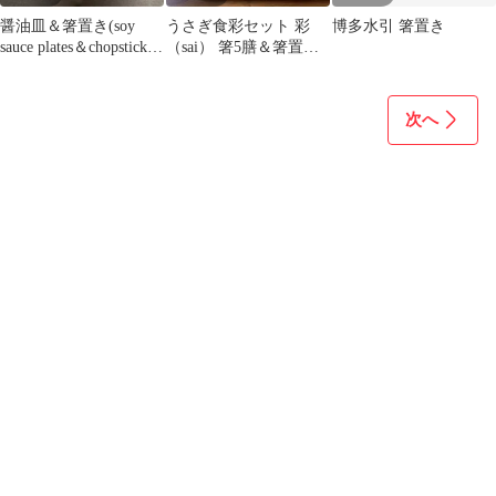
醤油皿＆箸置き(soy
うさぎ食彩セット 彩
博多水引 箸置き
sauce plates＆chopstick
（sai） 箸5膳＆箸置き5
rest)
個
次へ