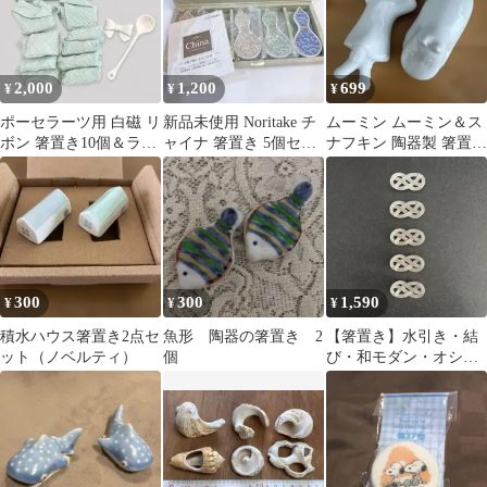
2,000
1,200
699
¥
¥
¥
ポーセラーツ用 白磁 リ
新品未使用 Noritake チ
ムーミン ムーミン＆ス
ボン 箸置き10個＆ラウ
ャイナ 箸置き 5個セッ
ナフキン 陶器製 箸置き
ンドスプーン3本 セッ
ト
2体セット
ト
300
300
1,590
¥
¥
¥
積水ハウス箸置き2点セ
魚形 陶器の箸置き 2
【箸置き】水引き・結
ット（ノベルティ）
個
び・和モダン・オシャ
レ・シンプル・シルバ
ー・縁起物・お正月