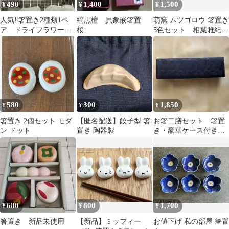
490
1,400
1,500
¥
¥
¥
人気‼️箸置き2種類1ペ
縞黒檀 貝象嵌箸置
萌窯 ムツゴロウ 箸置き
ア ドライフラワープ
桜
5色セット 相葉雅紀
レゼントセット
大幅お値下げ
580
300
1,850
¥
¥
¥
箸置き 2個セット モダ
【匿名配送】餃子型 箸
お箸二膳セット 箸置
ン ドット
置き 陶器製
き・豪華ケース付き
ベトナムで購入
680
800
1,700
¥
¥
¥
箸置き 新品未使用
【新品】ミッフィー
お値下げ 私の部屋 箸置