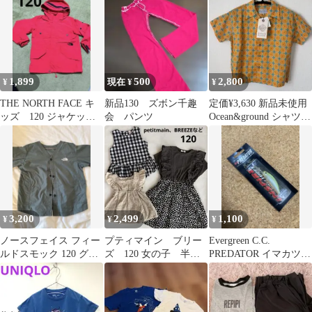
ット
ンツ ブラック 120
1,899
500
2,800
¥
現在 ¥
¥
THE NORTH FACE キ
新品130 ズボン千趣
定価¥3,630 新品未使用
ッズ 120 ジャケット
会 パンツ
Ocean&ground シャツ
レッド ジャンバー
110サイズ
3,200
2,499
1,100
¥
¥
¥
ノースフェイス フィー
プティマイン ブリー
Evergreen C.C.
ルドスモック 120 グリ
ズ 120 女の子 半
PREDATOR イマカツレ
ーン 薄手 ナイロン 美
袖 ワンピース 3枚
モン
品
ヒョウ柄 黒 夏