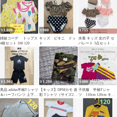
1,000
900
755
¥
¥
¥
姉妹コーデ トップス
キッズ ビキニ ドッ
水着 キッズ 女の子 セ
4枚セット 100 120
ト
パレート 3点セット 女
子 110 120 130 140 かわ
いい
1,900
1,200
400
¥
¥
¥
美品 adidas半袖Tシャツ
【キッズ】DPMカモ 迷
子供服 半袖Tシャ
＆ハーフパンツ 上下セ
彩 Tシャツ（サイズ26 /
ツ 110cm 120cm キッ
ット120サイズ
コットン100%）UK製
ズ まとめ売り 4着セ
ット