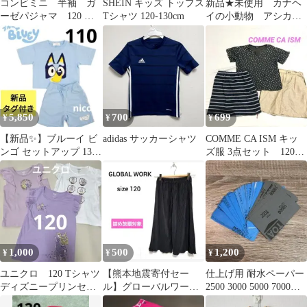
コンビミニ 半袖 ガ
SHEIN キッズ トップス
新品★未使用 カナヘ
ーゼパジャマ 120 ボ
Tシャツ 120-130cm
イの小動物 アシカ
タン 前あき 記名な
Tシャツ 120
し✨
5,850
700
699
¥
¥
¥
【新品✨】ブルーイ ビ
adidas サッカーシャツ
COMME CA ISM キッ
ンゴ セットアップ 130
ズ服 3点セット 120〜
半袖 Tシャツ パンツ 夏
130㎝ コムサイズム
服
1,000
500
1,200
¥
¥
¥
ユニクロ 120 Tシャツ
【熊本地震寄付セー
仕上げ用 耐水ペーパー
ディズニープリンセ
ル】グローバルワーク
2500 3000 5000 7000
ス ノースリブ 3枚セ
☆ 女の子 ワイドパ
10000