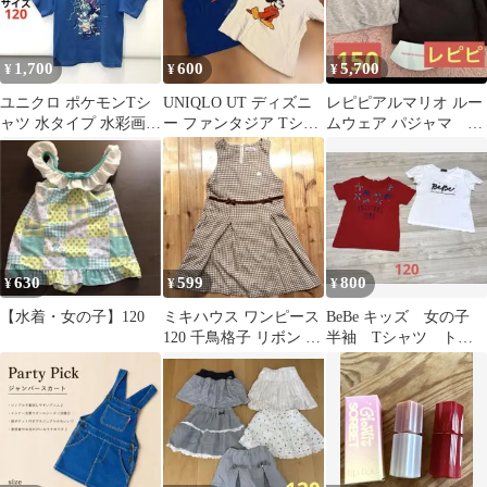
1,700
600
5,700
¥
¥
¥
ユニクロ ポケモンTシ
UNIQLO UT ディズニ
レピピアルマリオ ルー
ャツ 水タイプ 水彩画
ー ファンタジア Tシャ
ムウェア パジャマ 新
120cm キッズ服 青Tシ
ツ 2枚セット
品 150cm 黒グレー
ャツ
630
599
800
¥
¥
¥
【水着・女の子】120
ミキハウス ワンピース
BeBe キッズ 女の子
120 千鳥格子 リボン 秋
半袖 Tシャツ トッ
冬 女の子
プス 2枚セット 120サ
イズ