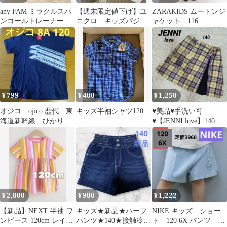
any FAM ミラクルスパ
【週末限定値下げ】ユ
ZARAKIDS ムートンジ
ンコールトレーナー
ニクロ キッズパジャ
ャケット 116
110cm エニィファム110
マ マーメード 120
799
480
1,250
¥
¥
¥
オジコ ojico 歴代 東
キッズ半袖シャツ120
♥️美品♥️手洗い可
海道新幹線 ひかり
♥️【JENNI love】140
のぞみ Tシャツ 8A
2wayチェックスカート
2,800
980
1,222
¥
¥
¥
【新品】NEXT 半袖 ワ
キッズ★新品★ハーフ
NIKE キッズ ショー
ンピース 120cm レイン
パンツ★140★接触冷感
ト 120 6X パンツ 定