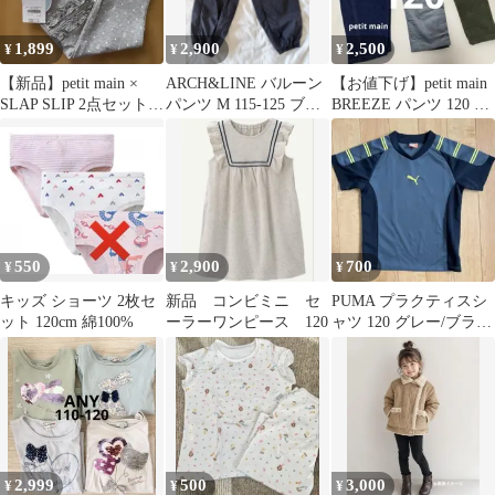
1,899
2,900
2,500
¥
¥
¥
【新品】petit main ×
ARCH&LINE バルーン
【お値下げ】petit main
SLAP SLIP 2点セット
パンツ M 115-125 ブラ
BREEZE パンツ 120 3
120
ック 美品
本セット
550
2,900
700
¥
¥
¥
キッズ ショーツ 2枚セ
新品 コンビミニ セ
PUMA プラクティスシ
ット 120cm 綿100%
ーラーワンピース 120
ャツ 120 グレー/ブラッ
ク
2,999
500
3,000
¥
¥
¥