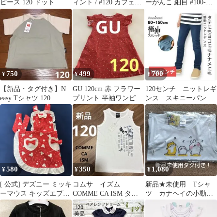
ピース 120 ドット
ィント / #120 カフェイ
ーがんこ 細目 #100-
ンローズ
#120
750
499
700
¥
¥
¥
【新品・タグ付き】N
GU 120cm 赤 フラワー
120センチ ニットレギ
easy Tシャツ 120
プリント 半袖ワンピー
ンス スキニーパンツ
ス
ズボン ブルー色
580
350
1,080
¥
¥
¥
[ 公式] デズニー ミッキ
コムサ イズム
新品★未使用 Tシャ
ーマウス キッズエプロ
COMME CA ISM タン
ツ カナヘイの小動
ン レッド
クトップ 120 新品
物 ピスケ＆うさぎ
カワウソ １２０