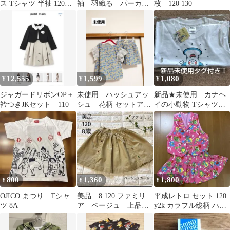
ス Tシャツ 半袖 120㎝
袖 羽織る パーカー
枚 120 130
キッズ
120
12,555
1,599
1,080
¥
¥
¥
ジャガードリボンOP＋
未使用 ハッシュアッ
新品★未使用 カナヘ
衿つきJKセット 110
シュ 花柄 セットアッ
イの小動物 Tシャツ
プ プルオーバー キ
ハンマーヘッドシャー
ュロット かわいい
ク 120cm
800
1,360
1,800
¥
¥
¥
OJICO まつり Tシャ
美品 8 120 ファミリ
平成レトロ セット 120
ツ 8A
ア ベージュ 上品
y2k カラフル総柄 ハー
スカート 刺繍入り
ト ポップ 海外人気