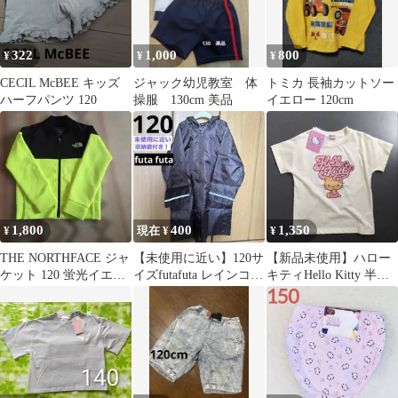
322
1,000
800
¥
¥
¥
CECIL McBEE キッズ
ジャック幼児教室 体
トミカ 長袖カットソー
ハーフパンツ 120
操服 130cm 美品
イエロー 120cm
1,800
400
1,350
¥
現在 ¥
¥
THE NORTHFACE ジャ
【未使用に近い】120サ
【新品未使用】ハロー
ケット 120 蛍光イエロ
イズfutafuta レインコー
キティHello Kitty 半袖T
ー
ト ブラウン収納袋付き
シャツ 120cm 新品