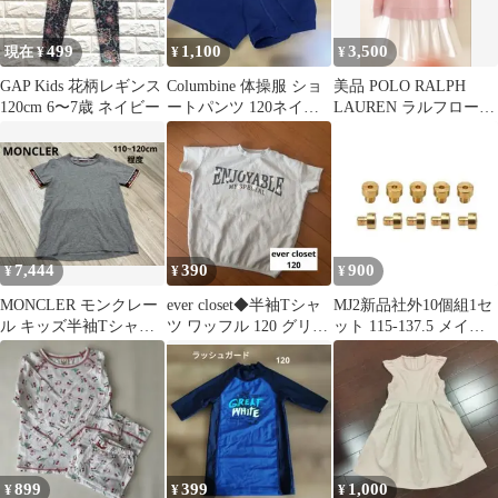
499
1,100
3,500
現在 ¥
¥
¥
GAP Kids 花柄レギンス
Columbine 体操服 ショ
美品 POLO RALPH
120cm 6〜7歳 ネイビー
ートパンツ 120ネイビ
LAUREN ラルフローレ
ー
ン ワンピース120ピン
ク
7,444
390
900
¥
¥
¥
MONCLER モンクレー
ever closet◆半袖Tシャ
MJ2新品社外10個組1セ
ル キッズ半袖Tシャツ
ツ ワッフル 120 グリー
ット 115-137.5 メイン
グレー 110 120
ン
ジェット ミクニ 丸大
899
399
1,000
¥
¥
¥