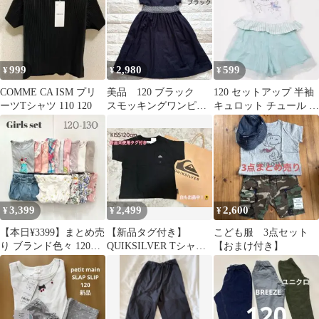
999
2,980
599
¥
¥
¥
COMME CA ISM プリ
美品 120 ブラック
120 セットアップ 半袖
ーツTシャツ 110 120
スモッキングワンピー
キュロット チュール フ
ス 上品 フォーマ
ェアリー ユニコーン 女
ル お受験
の子
3,399
2,499
2,600
¥
¥
¥
【本日¥3399】まとめ売
【新品タグ付き】
こども服 3点セット
り ブランド色々 120
QUIKSILVER Tシャツ
【おまけ付き】
130 女の子セット 15着
キッズ 120