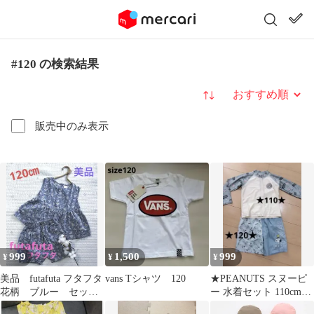
#120 の検索結果
並び替え
販売中のみ表示
999
1,500
999
¥
¥
¥
美品 futafuta フタフタ
vans Tシャツ 120
★PEANUTS スヌーピ
花柄 ブルー セット
ー 水着セット 110cm
アップ 120㎝
120cm★