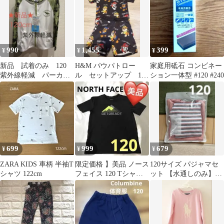
990
1,455
399
¥
¥
¥
新品 試着のみ 120
H&M パウパトロー
家庭用砥石 コンビネー
紫外線軽減 パーカー
ル セットアップ 120
ション一体型 #120 #240
UV
サイズ
699
999
679
¥
¥
¥
ZARA KIDS 車柄 半袖T
限定価格 】美品 ノース
120サイズ パジャマセ
シャツ 122cm
フェイス 120 Tシャツ
ット 【水通しのみ】7y
男女兼用 ユニセックス
name it ピンク
黒