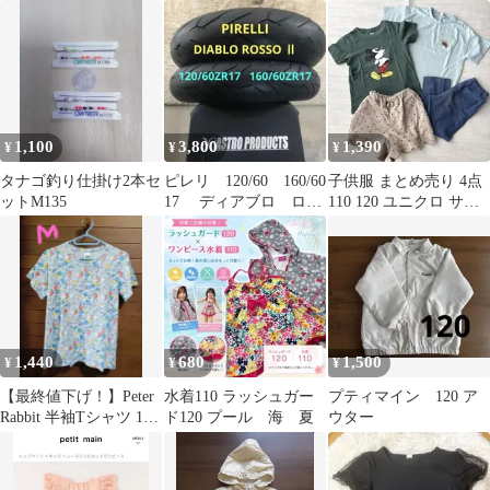
ボー ストライプ ピンク
UVカット★通学★普段
価3960 メルA
着★デニム
1,100
3,800
1,390
¥
¥
¥
タナゴ釣り仕掛け2本セ
ピレリ 120/60 160/60
子供服 まとめ売り 4点
ットM135
17 ディアブロ ロッ
110 120 ユニクロ サマ
ソ2 前後セット
ンサモスモス バースデ
ィ
1,440
680
1,500
¥
¥
¥
【最終値下げ！】Peter
水着110 ラッシュガー
プティマイン 120 ア
Rabbit 半袖Tシャツ 120
ド120 プール 海 夏
ウター
周年記念限定品♡