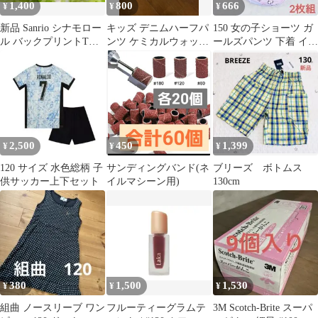
1,400
800
666
¥
¥
¥
新品 Sanrio シナモロー
キッズ デニムハーフパ
150 女の子ショーツ ガ
ル バックプリントTシ
ンツ ケミカルウォッシ
ールズパンツ 下着 イン
ャツ 140cm サックス
ュ ウエストゴム ベルト
ナー 肌着 新品 2枚
付き
組
2,500
450
1,399
¥
¥
¥
120 サイズ 水色総柄 子
サンディングバンド(ネ
ブリーズ ボトムス
供サッカー上下セット
イルマシーン用)
130cm
380
1,500
1,530
¥
¥
¥
組曲 ノースリーブ ワン
フルーティーグラムテ
3M Scotch-Brite スーパ