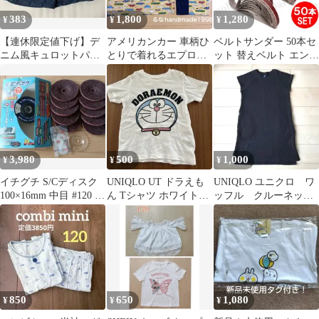
383
1,800
1,280
¥
¥
¥
【連休限定値下げ】デ
アメリカンカー 車柄ひ
ベルトサンダー 50本セ
ニム風キュロットパン
とりで着れるエプロン
ット 替えベルト エンド
ツ 120 ショートパンツ
三角巾巾着袋付きセッ
レスベルト
女の子
ト
10mm×330mm 研磨ベル
ト サンドベルト サンド
ペーパー 木工 鉄工
DIY
3,980
500
1,000
¥
¥
¥
イチグチ S/Cディスク
UNIQLO UT ドラえも
UNIQLO ユニクロ ワ
100×16mm 中目 #120 10
ん Tシャツ ホワイト
ッフル クルーネッ
枚入
120
ク ワンピース 半
袖 女の子 120
850
650
1,080
¥
¥
¥