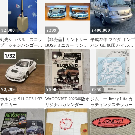
2,980
399
400,000
¥
¥
¥
剣先ショベル スコッ
【非売品】サントリー
平成27年 マツダ ボンゴ
プ シャンパンゴール
BOSS ミニカー ランド
バン GL 低床 ハイルー
ド 4WD 背面タイヤ
クルーザー / メガクル
フ 4WD 5MT
カスタムパーツ
ーザー
2,299
500
850
¥
¥
¥
ポルシェ 911 GT3 1:32
WAGONIST 2026年版オ
ジムニー Jimny Life カ
ミニカー
リジナルカレンダー付
ッティングステッカー
き