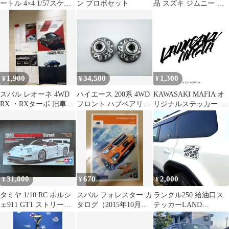
ートル 4×4 1/57スケー
ン プロポセット
品 スズキ ジムニー シ
ル ミニカー
エラ 純正カタログ アク
セサリー
1,900
34,500
1,300
¥
¥
¥
スバル レオーネ 4WD
ハイエース 200系 4WD
KAWASAKI MAFIA オ
RX ・RXターボ 旧車カ
フロント ハブベアリン
リジナルステッカー バ
タログ
グ 2個セット
イク カワサキ
31,000
670
2,000
¥
¥
¥
タミヤ 1/10 RC ポルシ
スバル フォレスター カ
ランクル250 給油口ス
ェ911 GT1 ストリート
タログ（2015年10月版 /
テッカーLAND
1996【未組立】
X-BREAK収録）
CRUISER 250 マットブ
ラック