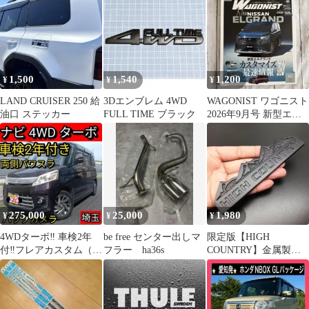
1,500
1,540
1,200
¥
¥
¥
LAND CRUISER 250 給
3Dエンブレム 4WD
WAGONIST ワゴニスト
油口 ステッカー
FULL TIME ブラック
2026年9月号 新型エル
グランド
275,000
25,000
1,980
¥
¥
¥
4WDターボ‼️ 車検2年
be free センター出しマ
限定版【HIGH
付‼️フレアカスタム（ス
フラー ha36s
COUNTRY】金属製ス
ペーシアカスタム）パ
テッカー 立体 エンブレ
ワスラ‼️
ム車ステッカー