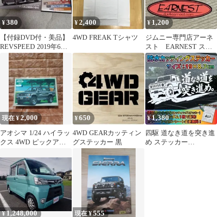
380
2,400
1,200
¥
¥
¥
【付録DVD付・美品】
4WD FREAK Tシャツ
ジムニー専門店アーネ
REVSPEED 2019年6月
スト EARNEST ステ
号 レブスピード ランエ
ッカー 2枚セット 非
ボ
売品
2,000
650
1,380
現在 ¥
¥
¥
アオシマ 1/24 ハイラッ
4WD GEARカッティン
四駆 道なき道を突き進
クス 4WD ピックアッ
グステッカー 黒
め ステッカー
プ プラモデル
【19×8.7cm】オフロー
ド 筆文字
1,248,000
555
¥
現在 ¥