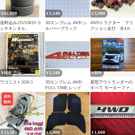
42,000
1,540
3,980
¥
¥
¥
送料込み235/55R19 コ
3Dエンブレム 4WD シ
4WDトラクター フリ
ンチネンタル
ルバー×ブラック
クション走行 全4カラ
EcoContact 6 4本セット
ーセット
600
1,540
899
¥
¥
¥
ワゴニスト2026.5
3Dエンブレム 4WD
新型アウトランダーの
FULL TIME レッド
すべて モーターファン
別冊【店舗閲覧用・ブ
ッカー加工済】
13,500
5,000
1,600
¥
¥
¥