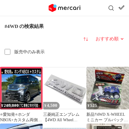
#4WD の検索結果
並び替え
販売中のみ表示
240,000
4,500
525
¥
¥
¥
⭐️愛知発⭐️ホンダ
三菱純正エンブレム
新品‼️4WD X-WHEEL
NBOX+カスタム両側パ
【4WD All Wheel
ミニカー プルバックカ
ワスラ車検2年付可能‼️
Control】
ー グリーン