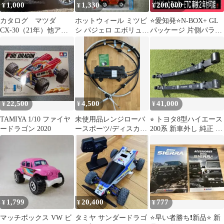
1,000
1,330
200,000
¥
¥
¥
カタログ マツダ
ホットウィール ミツビ
⭐️愛知発⭐️N-BOX+ GL
CX-30（21年）他アク
シ パジェロ エボリュー
パッケージ 片側パラス
セサリー アクセライ
ション Hot Wheels
ラETCフルセグBカメラ
ンナップ諸元表
22,500
4,500
41,000
¥
¥
¥
TAMIYA 1/10 ファイヤ
未使用品レンジローバ
⭐︎ トヨタ8型ハイエース
ードラゴン 2020
ースポーツ/ディスカバ
200系 新車外し 純正 リ
リー４パーキングブレ
ーフスプリング 4WD ⭐︎
ーキアクチュエータ
1,799
20,400
777
¥
¥
¥
マッチボックス VW ビ
タミヤ サンダードラゴ
⭐️早い者勝ち❗️新品⭐️ 新