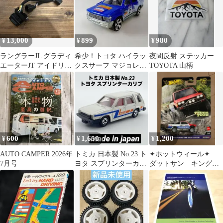
13,000
899
980
¥
¥
¥
ラングラーJL グラディ
希少！トヨタ ハイラッ
夜間反射 ステッカー
エーターJT アイドリン
クスサーフ マジョレッ
TOYOTA 山柄
グストップキャンセラ
ト 4 ランナー S1/58ミ
ー
ニカー
600
1,650
1,200
¥
¥
¥
AUTO CAMPER 2026年
トミカ 日本製 No.23 ト
✦ホットウィール✦
7月号
ヨタ スプリンターカリ
ダットサン キングキ
ブ 4WD 白 黒箱 当時物
ャブ