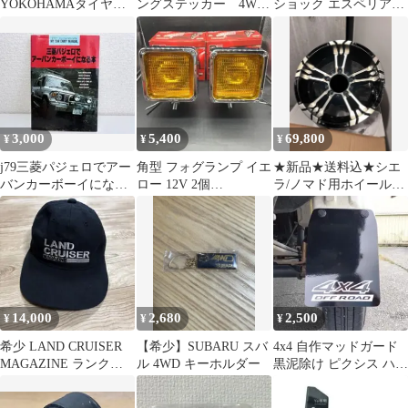
YOKOHAMAタイヤチ
ングステッカー 4WD
ショック エスペリアダ
ューブ U1158
GEAR 黒
ウンサス1台分
3,000
5,400
69,800
¥
¥
¥
j79三菱パジェロでアー
角型 フォグランプ イエ
★新品★送料込★シエ
バンカーボーイになる
ロー 12V 2個
ラ/ノマド用ホイール4
本 山海堂
10cm×10cm 旧車 デコト
枚 16×6J −5 5H139
ラ
14,000
2,680
2,500
¥
¥
¥
希少 LAND CRUISER
【希少】SUBARU スバ
4x4 自作マッドガード
MAGAZINE ランク
ル 4WD キーホルダー
黒泥除け ピクシス ハイ
ル キャップ LCM
ゼット キャリイなど軽
トラサイズ