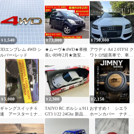
穴 4本セット
し黒】カラー変更可能
1,540
73,000
750,000
¥
¥
¥
3Dエンブレム 4WD シ
★ムーヴ★4WD★車検
アウディ A4 2.0TFSI ク
ルバー×レッド
長いR9年2月★激安ジ
ワトロ❗️超美車で、車検
ャンク★部品取り・
タップリの格安価格‼️
DIY向け★
5,000
2,300
2,150
¥
¥
¥
ギャングスイッチ 6
TAIYO RC ポルシェ911
おすすめ！ シエラ
連 アースターミナル
GT3 1/22 24Ghz 新品ラ
ホーンカバー ナチュ
付き
ジコン
ラル 簡単取付 ジム
ニー