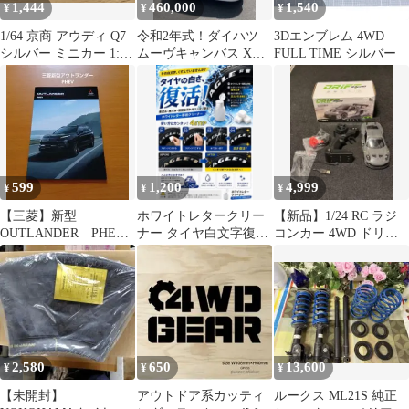
1,444
460,000
1,540
¥
¥
¥
1/64 京商 アウディ Q7
令和2年式！ダイハツ
3Dエンブレム 4WD
シルバー ミニカー 1:64
ムーヴキャンバス X
FULL TIME シルバー
Audi 銀
SA3! ツートンカラー !
4WD
599
1,200
4,999
¥
¥
¥
【三菱】新型
ホワイトレタークリー
【新品】1/24 RC ラジ
OUTLANDER PHEV
ナー タイヤ白文字復活
コンカー 4WD ドリフ
カタログ1式
黄ばみ・黒ずみ除去
トカー
2,580
650
13,600
¥
¥
¥
【未開封】
アウトドア系カッティ
ルークス ML21S 純正