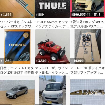
1,666
880
200,000
¥
¥
¥
ワイパー替えゴム 3本
THULE Sweden カッテ
⭐️愛知発⭐️ホンダNBOX
セット RPステップワゴ
ィングステッカー/デカ
地デジ片側パワスラ車
ンに
ール 2枚セット 超防水
検2年付可能‼️
1,980
3,500
49,000
¥
¥
¥
日産 テラノ YD21 カタ
マツシロ ザ、ウイン
アトレー700系テイクオ
ログ 23P 1993年 当時物
チトヨタハイラックス
フ製リフトアップキッ
4WDラジコン 本体のみ
ト
ジャンク