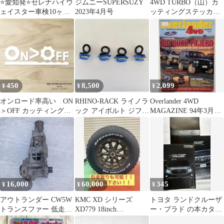
⭐️愛知発⭐️セレナハイウ
ジムニーSUPERSUZY
4WD TURBO（山）カ
ェイスター車検10ヶ月
2023年4月号
ッティングステッカ
付乗って帰れます！
ー 白
450
8,500
2,099
¥
¥
¥
オンロード率高い ON
RHINO-RACK ライノラ
Overlander 4WD
＞OFF カッティングス
ック アイボルト ジフロ
MAGAZINE 94年3月号
テッカー 白
ック
オーストラリア版
16,000
60,000
345
¥
¥
¥
アウトランダー CW5W
KMC XD シリーズ
トヨタ ランドクルーザ
トランスファー 低走行
XD779 18inch
ー・プラド の本カタロ
3.8万km AP6409
BFGoodrich
グ＋アクセサリーカタ