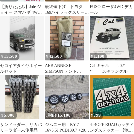
【折りたたみ】Joie ジ
最終値下げ トヨタ
FUSO ローザ4WD デカ
ョイー スマバギ 4WD
169ハイラックスサー
ール
ドリフト シグネチャー
フ フロアマット 新
品 国産 社外
15,500
42,500
1,100
¥
¥
¥
セコイアタイヤホイー
ARB ANNEXE
Cal キャル 2021
ルセット
SIMPSON テント
年 38＃ランクル
804100
5,000
15,100
799
¥
現在 ¥
¥
サンドラダー、リカバ
ジムニー用 KY-7
4×4OFF ROADカッティ
リーラダー未使用品
16×5.5J PCD139.7 +20 5
ングステッカー 【艶消