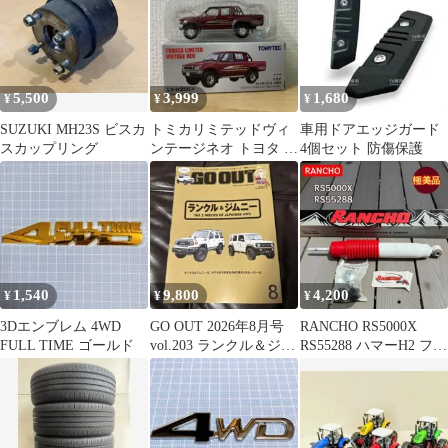
5,500
3,999
1,680
¥
¥
¥
SUZUKI MH23S ビスカ
トミカリミテッドヴィ
車用ドアエッジガード
スカップリング
ンテージネオ トヨタ ハ
4個セット 防傷保護
イラックス 4WD
1,540
9,800
4,200
¥
¥
¥
3Dエンブレム 4WD
GO OUT 2026年8月号
RANCHO RS5000X
FULL TIME ゴールド
vol.203 ランクル＆ジム
RS55288 ハマーH2 フロ
ニー特集
ント用 1本