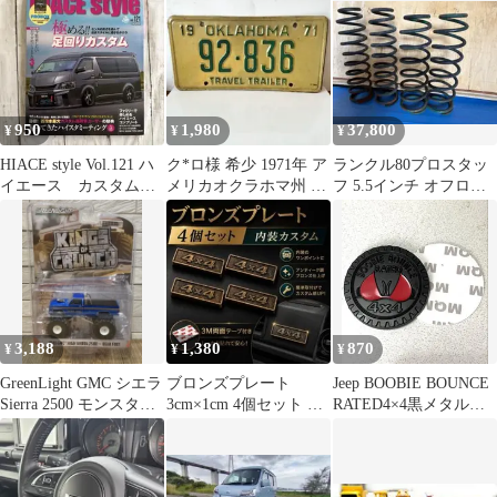
ログ 2020
950
1,980
37,800
¥
¥
¥
HIACE style Vol.121 ハ
ク*ロ様 希少 1971年 ア
ランクル80プロスタッ
イエース カスタム雑
メリカオクラホマ州 ナ
フ 5.5インチ オフロー
誌
ンバープレート トラベ
ド
ルトレ
3,188
1,380
870
¥
¥
¥
GreenLight GMC シエラ
ブロンズプレート
Jeep BOOBIE BOUNCE
Sierra 2500 モンスター
3cm×1cm 4個セット ジ
RATED4×4黒メタルス
トラック
ムニーランクルデリカ
テッカー
内装 3M両面