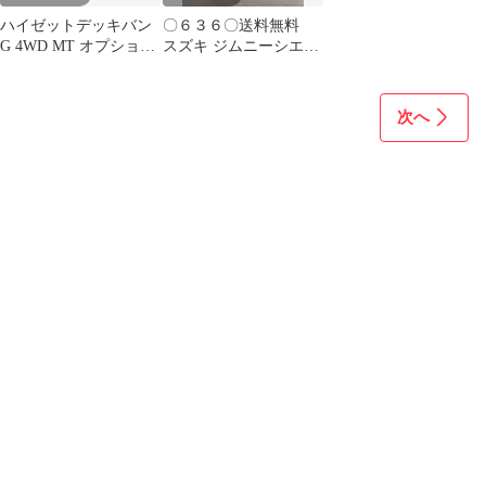
ハイゼットデッキバン
〇６３６〇送料無料
G 4WD MT オプション
スズキ ジムニーシエラ
カラー 埼玉県 久喜市
カタログ JB74W
次へ