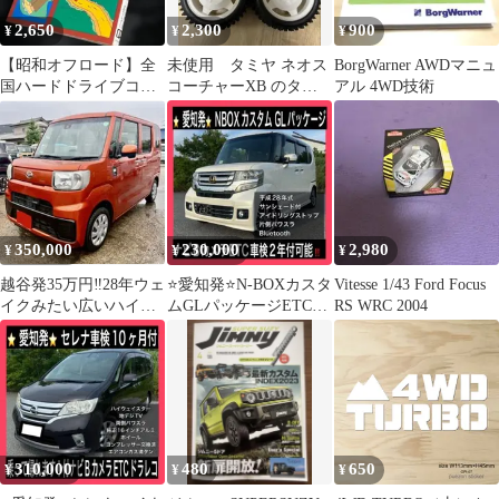
2,650
2,300
900
¥
¥
¥
【昭和オフロード】全
未使用 タミヤ ネオス
BorgWarner AWDマニュ
国ハードドライブコー
コーチャーXB のタイ
アル 4WD技術
ス100◎1980山海堂 酷
ヤホイール TT02Bな
道険道4WD
ど
350,000
230,000
2,980
¥
¥
¥
越谷発35万円‼️28年ウェ
⭐️愛知発⭐️N-BOXカスタ
Vitesse 1/43 Ford Focus
イクみたい広いハイゼ
ムGLパッケージETCナ
RS WRC 2004
ットキャディAA４点検
ビBカメラ車検2年付可
２年税金安‼️
能！
310,000
480
650
¥
¥
¥