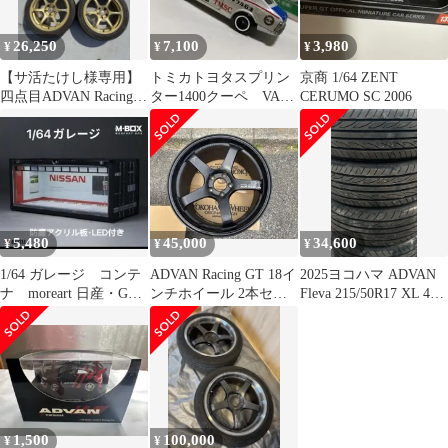
26,250
7,100
3,980
¥
¥
¥
【サ活たけし様専用】
トミカトヨタスプリン
京商 1/64 ZENT
四点目ADVAN Racing
ター1400クーペ VAN
CERUMO SC 2006
17インチ ゴールド
ヂャケットVAN ヒス
トリックカー
5,480
45,000
34,600
¥
¥
¥
1/64 ガレージ コンテ
ADVAN Racing GT 18イ
2025ヨコハマ ADVAN
ナ moreart 日産・GTR
ンチホイール 2本セッ
Fleva 215/50R17 XL 4本
ジオラマ ミニカー
ト①
セッ
1,500
100,000
¥
¥