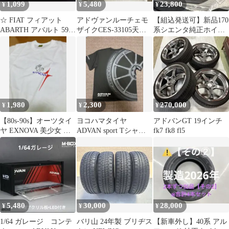
1,099
5,480
23,800
¥
¥
¥
☆ FIAT フィアット
アドヴァンルーチェモ
【組込発送可】新品170
ABARTH アバルト 595
ザイクCES-33105天然
系シエンタ純正ホイー
他 チューン カタログ
石モザイクタイル1シー
ル＆ADVAN dB V553 1
ト＋端材
本
1,980
2,300
270,000
¥
¥
¥
⁠【80s-90s】オーツタイ
ヨコハマタイヤ
アドバンGT 19インチ
ヤ EXNOVA 美少女 ア
ADVAN sport Tシャツ L
fk7 fk8 fl5
ニメ 企業Tシャツ⁠
サイズ 新品未使用
5,480
30,000
28,000
¥
¥
¥
1/64 ガレージ コンテ
バリ山 24年製 ブリヂス
【新車外し】40系 アル