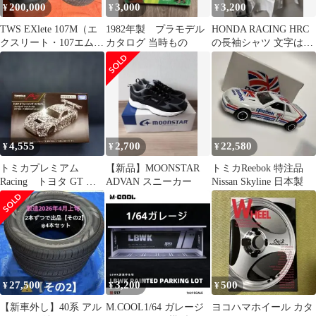
200,000
3,000
3,200
¥
¥
¥
TWS EXlete 107M（エ
1982年製 プラモデル
HONDA RACING HRC
クスリート・107エム）
カタログ 当時もの
の長袖シャツ 文字は全
20インチ 4本セット
て刺繍
4,555
2,700
22,580
¥
¥
¥
トミカプレミアム
【新品】MOONSTAR
トミカReebok 特注品
Racing トヨタ GT レ
ADVAN スニーカー
Nissan Skyline 日本製
ーシング コンセプト
27,500
3,200
500
¥
¥
¥
【新車外し】40系 アル
M.COOL1/64 ガレージ
ヨコハマホイール カタ