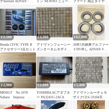
ナmoreart ADVAN・ア
トン NEWNO ニューノ
ファード 純正タイヤ
ドバンジオラマミニカ
165/55r15 4本
225/65R17 2本【その
ー
②】
2,500
4,980
62,800
¥
¥
¥
Honda CIVIC TYPE R
アドヴァンフォーシー
26年5月納車アルファー
アクセサリー3点セット
ズンオータムモザイク
ドHV外し ADVAN V03
タイル 1シート 約
225/60R18 4本
295×295mm
2,980
2,000
5,480
¥
¥
¥
MINIGT No.1078
TOSHIBA ACアダプタ
アドヴァンルーチェモ
Subaru Impreza
ー PA3241U-2ACA
ザイクCES-33104天然
WRC99
石モザイクタイル1シー
ト＋端材