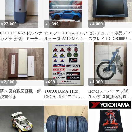
22,000
1,899
4,000
¥
¥
¥
COOLPO AIハドルパナ
☆ ルノー RENAULT ア
センチュリー 液晶ディ
カメラ 会議、ミーティ
ルピーヌ A110 MFゴー
スプレイ LCD-8000U +
ングに
スト タイプ ミニカー
専用キャリングケース
2,500
699
1,300
¥
¥
¥
関ヶ原合戦図屏風 解
YOKOHAMA TIRE
Hondaスーパーカブ誕
説書付き
DECAL SET ヨコハマ
生50才 新聞折込写真 日
タイヤ ステッカー
本経済新聞2008年8月1
日