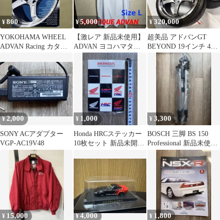
800
5,000
320,000
¥
¥
¥
YOKOHAMA WHEEL
【激レア 新品未使用】
超美品 アドバンGT
ADVAN Racing カタロ
ADVAN ヨコハマタイ
BEYOND 19インチ 4本
グ 2026
ヤ Tシャツ L デッドス
セット！！
トック
2,000
1,000
3,300
¥
¥
¥
SONY ACアダプター
Honda HRCステッカー
BOSCH 三脚 BS 150
VGP-AC19V48
10枚セット 新品未開封
Professional 新品未使用
品
品
15,000
4,000
1,800
¥
¥
¥