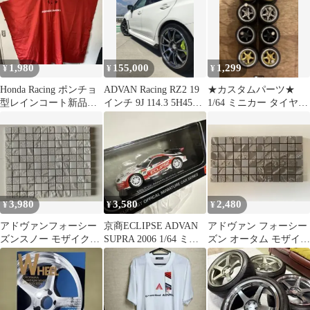
1,980
155,000
1,299
¥
¥
¥
Honda Racing ポンチョ
ADVAN Racing RZ2 19
★カスタムパーツ★
型レインコート新品未
インチ 9J 114.3 5H45
1/64 ミニカー タイヤと
使用品 専用ポーチ付
VAB
ホイール 4台分5スポ2
き
メッキ
3,980
3,580
2,480
¥
¥
¥
アドヴァンフォーシー
京商ECLIPSE ADVAN
アドヴァン フォーシー
ズンスノー モザイクタ
SUPRA 2006 1/64 ミニ
ズン オータム モザイク
イル ハーフシート 約
カー
タイル ハーフシート
10×12ピース
12x6ピース