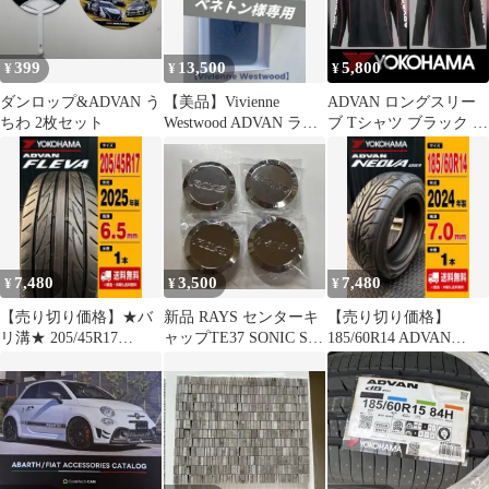
399
13,500
5,800
¥
¥
¥
ダンロップ&ADVAN う
【美品】Vivienne
ADVAN ロングスリー
ちわ 2枚セット
Westwood ADVAN ラウ
ブ Tシャツ ブラック M
ンドファスナー長財布
ロゴ入り 未着用品
7,480
3,500
7,480
¥
¥
¥
【売り切り価格】★バ
新品 RAYS センターキ
【売り切り価格】
リ溝★ 205/45R17
ャップTE37 SONIC SL
185/60R14 ADVAN
ADVAN FLEVA
SAGA ce28
NEOVA AD08R