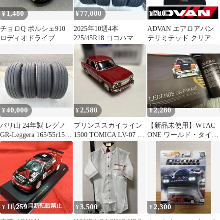
1,480
77,000
780
¥
¥
¥
チョロQ ポルシェ910
2025年10週4本
ADVAN エアロアバン
ロディオドライブ
225/45R18 ヨコハマ
テリミテッド クリアフ
ADVAN 絶版 希少 中古
ADVAN APEX 値下げ！
ァイル
40,000
2,580
2,280
¥
¥
¥
バリ山 24年製 レグノ
プリンススカイライン
【新品未使用】WTAC
GR-Leggera 165/55r15 4
1500 TOMICA LV-07 リ
ONE ワールド・タイ
本
ミッテッドヴィンテー
ム・アタック・チャレ
ジ
ンジ 写真集
11,259
3,500
2,300
¥
¥
¥