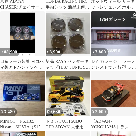
京商 ADVAN
HONDA RACING HRC
ホットウィール サーキ
CHASER(チェイサー)
半袖シャツ 新品未使用
ットレジェンズ ポルシ
JTCC no.25土屋圭市
品
ェ 962 未開封 HW
88,900
3,900
3,800
¥
¥
¥
日産フーガ装着 ヨコハ
新品 RAYS センターキ
1/64 ガレージ ラーメ
マ製アドバンデシベル
ャップTE37 SONIC SL
ンレストラン 模型 ジオ
V553+汎用アルミホイ
SAGA ce28
ラマ ミニカー
ールセット
3,480
9,630
2,000
¥
¥
¥
MINIGT No.1185
トミカ FUJITSUBO
【ADVAN /
Nissan SILVIA（S15）
GTR ADVAN 未使用、
YOKOHAMA】ランエ
#555
未展示品 ガリバー特
ボ8 ラジコン no.1