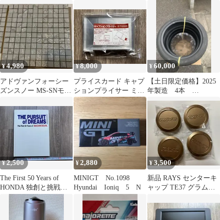
VS-5 SMACK KYOHO
ター
ラムライツ SL VR
他
4,980
8,000
60,000
¥
¥
¥
アドヴァンフォーシー
プライスカード キャプ
【土日限定価格】2025
ズンスノー MS-SNモザ
ションプライサー ミニ
年製造 4本
イクタイル295角1シー
アクリル 新品 8個セッ
225/45R19 ヨコハマ
ト未使用
ト
ノマルタイヤ
2,500
2,880
3,500
¥
¥
¥
The First 50 Years of
MINIGT No.1098
新品 RAYS センターキ
HONDA 独創と挑戦の
Hyundai Ioniq 5 N
ャップ TE37 グラムラ
50年
イツ SL CE28