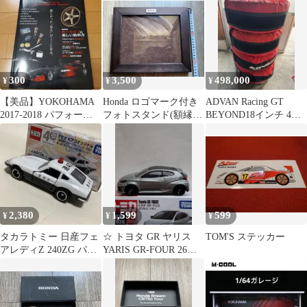
注
300
3,500
498,000
¥
¥
¥
【美品】YOKOHAMA
Honda ロゴマーク付き
ADVAN Racing GT
2017-2018 パフォーマ
フォトスタンド(額縁)
BEYOND18インチ 4本
ンスギアセレクション
新品未使用品
セット 新品タイヤ付
2,380
1,599
599
¥
¥
¥
タカラトミー 日産フェ
☆ トヨタ GR ヤリス
TOM'S ステッカー
アレディZ 240ZG パト
YARIS GR-FOUR 26式
カー 40周年記念
トミカ ミニカー