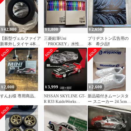
42,000
1,800
2,650
¥
¥
¥
【新型ヴェルファイア
三菱鉛筆Uni
ブリヂストン広告用の
新車外しタイヤ 4本セ
「PROCKEY」水性顔
本 希少品❗️
ット】
料マーカー10色セット
×2
2,000
3,999
2,600
¥
¥
¥
すんお様 専用商品。
NISSAN SKYLINE GT-
新品箱付きムーンスタ
R R33 KaidoWorks
ー スニーカー 24.5cm
ADVAN
超お買い得 アドバン
3E