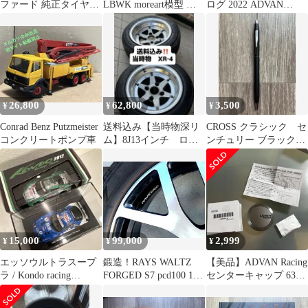
ファード 純正タイヤ
LBWK moreart模型 ジ
ログ 2022 ADVAN
225/65R17 2本【その
オラマ ミニカー
Racing アドバン
②】
26,800
62,800
3,500
¥
¥
¥
Conrad Benz Putzmeister
送料込み【当時物深リ
CROSS クラシック セ
コンクリートポンプ車
ム】8J13インチ ロン
ンチュリー ブラックラ
シャン XR-4 タイヤセ
ッカー ボールペン
ット2本
15,000
99,000
2,999
¥
¥
¥
エッソウルトラスープ
鍛造！RAYS WALTZ
【美品】ADVAN Racing
ラ / Kondo racing
FORGED S7 pcd100 18
センターキャップ 63φ
/GT500 / GT-R
インチ7.5j
ハイパーブラック