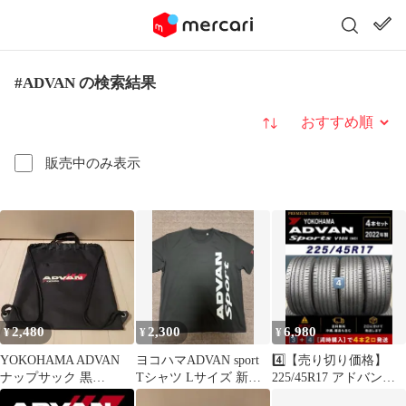
#ADVAN の検索結果
並び替え
販売中のみ表示
2,480
2,300
6,980
¥
¥
¥
YOKOHAMA ADVAN
ヨコハマADVAN sport
4️⃣【売り切り価格】
ナップサック 黒
Tシャツ Lサイズ 新品
225/45R17 アドバン
39×42cm ポケット付
未使用 アドバンスポー
V105 4本 【訳あり】