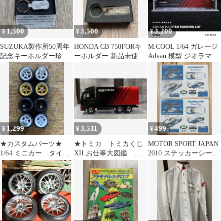
1,500
3,500
3,200
¥
¥
¥
SUZUKA製作所50周年
HONDA CB 750FORキ
M.COOL 1/64 ガレージ
記念キーホルダー珍品
ーホルダー 新品未使用
Advan 模型 ジオラマ ミ
希少品❗️
品
ニカー
1,299
3,511
499
¥
¥
¥
★カスタムパーツ★
★トミカ トミカくじ
MOTOR SPORT JAPAN
1/64 ミニカー タイヤ
XII お仕事大図鑑 ク
2010 ステッカーシート
とホイール 4台分 5ス
オン ADVAN仕様車
2枚セット
ポーク2