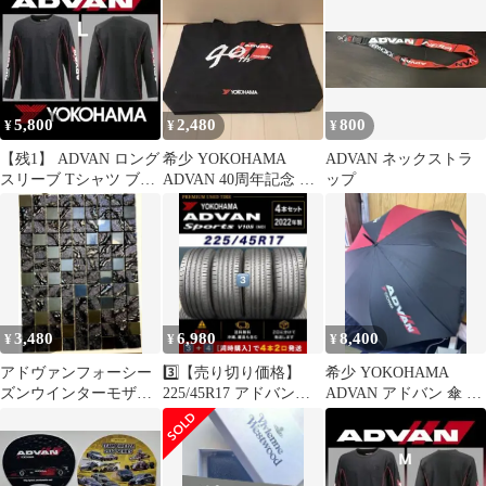
ツ
5,800
2,480
800
¥
¥
¥
【残1】 ADVAN ロング
希少 YOKOHAMA
ADVAN ネックストラ
スリーブ Tシャツ ブラ
ADVAN 40周年記念 黒
ップ
ック L ロゴ入り 未着用
トートバッグ
品
3,480
6,980
8,400
¥
¥
¥
アドヴァンフォーシー
3️⃣【売り切り価格】
希少 YOKOHAMA
ズンウインターモザイ
225/45R17 アドバン
ADVAN アドバン 傘 黒/
クタイルハーフシート
V105 4本 【訳あり】
赤 晴雨兼用
約12×9ピース