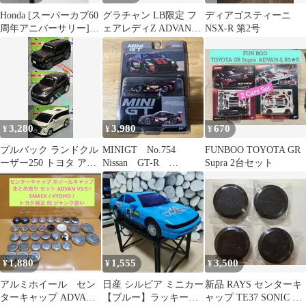
Honda [スーパーカブ60
グラチャン LB限定 フ
ディアゴスティーニ
周年アニバーサリー]・
ェアレディZ ADVAN
NSX-R 第2号
ジャンパー赤色
1/64
3,280
3,980
670
¥
¥
¥
プルバック ランドクル
MINIGT No.754
FUNBOO TOYOTA GR
ーザー250 トヨタ アル
Nissan GT-R
Supra 2台セット
ファード ハリアー
NISMO GT3
1,880
1,555
3,500
¥
¥
¥
アルミホイール セン
日産 シルビア ミニカー
新品 RAYS センターキ
ターキャップ ADVAN
【ブルー】ラッキース
ャップ TE37 SONIC グ