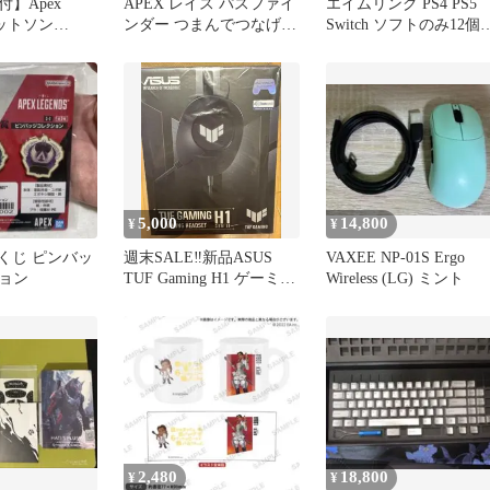
】Apex
APEX レイス パスファイ
エイムリング PS4 PS5
 ワットソン
ンダー つまんでつなげて
Switch ソフトのみ12個
ートバッグ
ますこっと ボールチェー
Shop 激安
ン
5,000
14,800
¥
¥
番くじ ピンバッ
週末SALE‼️新品ASUS
VAXEE NP-01S Ergo
ョン
TUF Gaming H1 ゲーミン
Wireless (LG) ミント
グヘッドセット
2,480
18,800
¥
¥