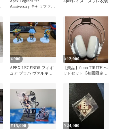
Apex Legends 5th
Apexレイスコスプレ衣装
Anniversary キャラファイ
ングラフ
900
12,000
¥
¥
APEX LEGENDS フィギ
【美品】fumo TRUTH ヘ
ュア ブラハ ヴァルキリ
ッドセット【初回限定イ
ー パスファインダー
ヤパッド同梱】
15,000
24,000
¥
¥