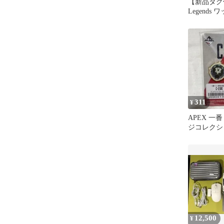
【新品タグ付
Legends
2WAYト
311
¥
APEX 一
ジコレクシ
12,500
¥