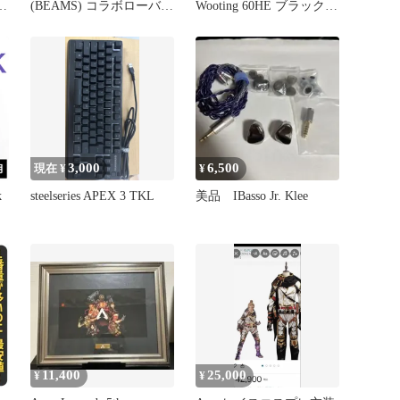
(BEAMS) コラボローバ
Wooting 60HE ブラック
(XL相当)
（使用時間20時間未満）
3,000
6,500
現在 ¥
¥
k
steelseries APEX 3 TKL
美品 IBasso Jr. Klee
キ
力
全
使
11,400
25,000
¥
¥