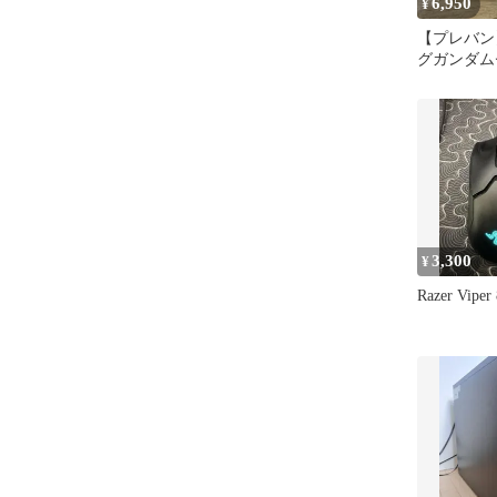
6,950
¥
【プレバン
グガンダム
APEX エ
3,300
¥
Razer Viper