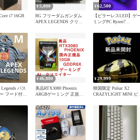
5,800
62,500
¥
¥
e i7 16GB
RG フリーダムガンダム
【ピラーレスLED】ゲ
APEX LEGENDS クリプ
ミングPC Ryzen7
Win11
ト Ver.
RTX2070 16GB
46,800
29,999
¥
¥
Legends パス
美品RTX3080 Phoenix
韓国限定 Pulsar X2
ー フード付き
ARGBゲーミング 正規品
CRAZYLIGHT MINI ピ
AI クリエイター
チュウ マウス