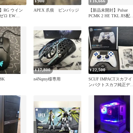
900
16,666
¥
¥
】RG ウイン
APEX 爪痕 ピンバッジ
【新品未開封】Pulsar
ゼロ EW
PCMK 2 HE TKL JIS配
ーペックス
ホワイト
17,800
22,500
¥
¥
 8K
n4Nqmy様専用
SCUF IMPACTスカフイ
ンパクトスカフ純正デ
タルタップモデル極美