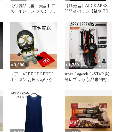
【付属品完備・美品】ア
【非売品】ALGS APEX
ズールレーン プリンツ・
開発者バッジ【希少品】
オイゲン ファイナル・ラ
ップ
3,990
1,780
¥
¥
ー
レア APEX LEGENDS
Apex Legends L-STAR 武
オクタン お座りぬいぐる
器レプリカ 新品未開封
み マスコット 限定商品
エーペックス