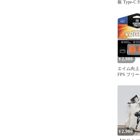
板 Type-C 
2,980
¥
エイム向上 FP
FPS フリー
個入りオレ
2,980
¥