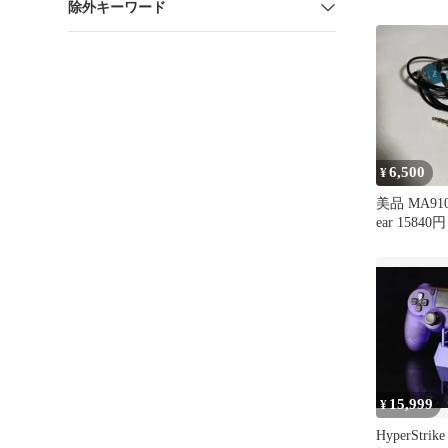
除外キーワード
6,500
¥
美品 MA910S
ear 15840円
15,999
¥
HyperStri