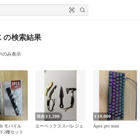
EX の検索結果
中のみ表示
1,200
10,000
現在 ¥
¥
gends モバイル
エーペックススパレジェ
Apex pro mini
ド2種セット