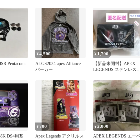
4,500
1,700
¥
¥
R Pentaconn
ALGS2024 apex Alliance
【新品未開封】APEX
パーカー
LEGENDS ステンレス
ンブラー Bセット
700
2,000
¥
¥
ke 8K DS4用基
Apex Legends アクリルス
APEX LEGENDS エー