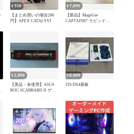
350
7,099
¥
¥
ー
【まとめ買いの場合200
【新品】MageGee
円】APEX CATALYST カ
CAPTAIN87 ラピッドト
ード 新品
リガー
2,000
8,000
¥
¥
【美品・未使用】ASUS
ZD-DS4基板
カ
ROG SCABBARD II ゲー
ミングマウスパッド