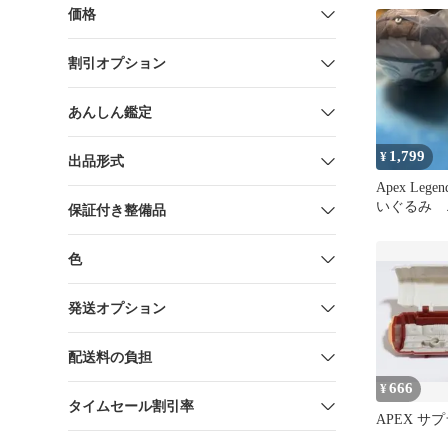
価格
割引オプション
あんしん鑑定
1,799
¥
出品形式
Apex Leg
いぐるみ 
保証付き整備品
スル コー
色
発送オプション
配送料の負担
666
¥
タイムセール割引率
APEX サ