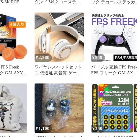
HS-8K RCF
タンド Vol.2 コースティ
ック デカールステッカ
ック
ー シール A & B
2,580
549
¥
¥
S Freek
ワイヤレスヘッドセット
パープル 互換 FPS Free
ク GALAXY 4
白 低遅延 高音質 ゲーム
FPS フリーク GALAXY
ンジ
音楽 配信 APEX
ギャラクシー アシスト
ャップ PS4 PS5 エイム
向上 APEX ゲーム 対戦
cod フォトナ カバー 
国送料無料 新品 未
用品 安い追跡なし(ゆう
メール他)
1,100
350
¥
¥