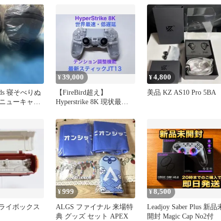
39,000
4,800
¥
¥
ends 寝そべりぬ
【FireBird超え】
美品 KZ AS10 Pro 5BA
ニューキャッ
Hyperstrike 8K 現状最新
スティック
JT13搭載
999
8,500
¥
¥
プライボックス
ALGS ファイナル 来場特
Leadjoy Saber Plus 新品
典 グッズ セット APEX
開封 Magic Cap No2付