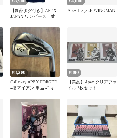
8,500
4,000
¥
¥
【新品タグ付き】APEX
Apex Legends WINGMAN
列
JAPAN ワンピース L 紺
フォーマル 冠婚葬祭
8,200
800
¥
¥
Callaway APEX FORGED
【美品】Apex クリアファ
ジ
4番アイアン 単品 4I キャ
イル 3枚セット
品
ロウェイ