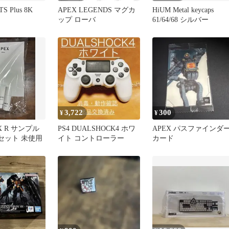
TS Plus 8K
APEX LEGENDS マグカ
HiUM Metal keycaps
ップ ローバ
61/64/68 シルバー
3,722
300
¥
¥
EX R サンプル
PS4 DUALSHOCK4 ホワ
APEX パスファインダ
セット 未使用
イト コントローラー
カード