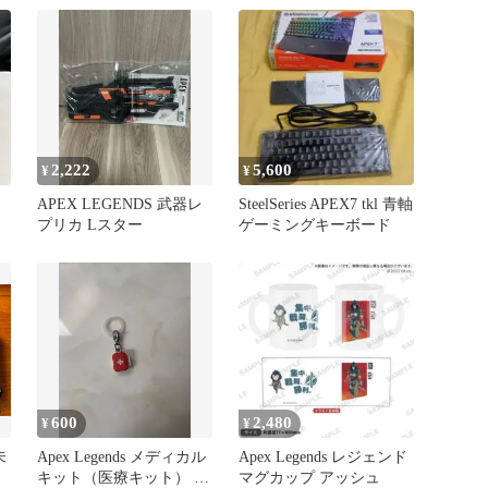
2,222
5,600
¥
¥
APEX LEGENDS 武器レ
SteelSeries APEX7 tkl 青軸
プリカ Lスター
ゲーミングキーボード
600
2,480
¥
¥
未
Apex Legends メディカル
Apex Legends レジェンド
キット（医療キット） チ
マグカップ アッシュ