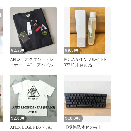
ャーム
2,500
9,800
¥
¥
APEX オクタン トレ
POLA APEX フルイドN
タ
ーナー ４L アベイル
33215 未開封品
2,890
18,300
¥
¥
ペ
APEX LEGENDS × FAF
【極美品/本体のみ】