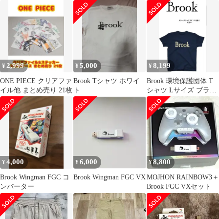
ー
基板）
2,999
5,000
8,199
¥
¥
¥
ONE PIECE クリアファ
Brook Tシャツ ホワイ
Brook 環境保護団体 T
イル他 まとめ売り 21枚
ト
シャツ Lサイズ ブラッ
ク
4,000
6,000
8,800
¥
¥
¥
Brook Wingman FGC コ
Brook Wingman FGC VX
MOJHON RAINBOW3＋
ンバーター
Brook FGC VXセット