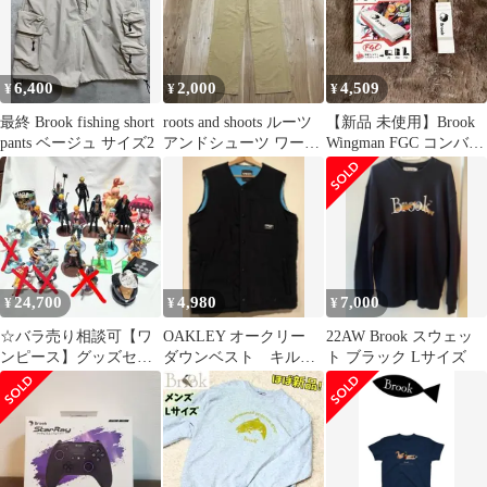
6,400
2,000
4,509
¥
¥
¥
最終 Brook fishing short
roots and shoots ルーツ
【新品 未使用】Brook
pants ベージュ サイズ2
アンドシューツ ワーク
Wingman FGC コンバー
パンツ サイズ1
ター 本体
24,700
4,980
7,000
¥
¥
¥
☆バラ売り相談可【ワ
OAKLEY オークリー
22AW Brook スウェッ
ンピース】グッズセッ
ダウンベスト キルテ
ト ブラック Lサイズ
ト｜レア多数｜シーク
ィング 裏地フリー
レット｜非売品
ス ネイビー 紺