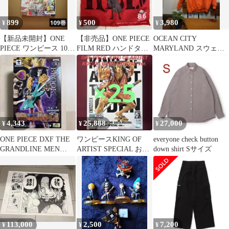
899
500
3,980
¥
¥
¥
【新品未開封】ONE
【非売品】ONE PIECE
OCEAN CITY
PIECE ワンピース 109
FILM RED ハンドタオ
MARYLAND スウェッ
巻 初版 帯 シュリンク
ル ほっともっと
ト オレンジ 2XL
付き
4,343
25,888
27,000
¥
¥
¥
ONE PIECE DXF THE
ワンピースKING OF
everyone check button
GRANDLINE MEN
ARTIST SPECIAL おで
down shirt Sサイズ
vol.14
んフィギュア
113,000
2,500
7,200
¥
¥
¥