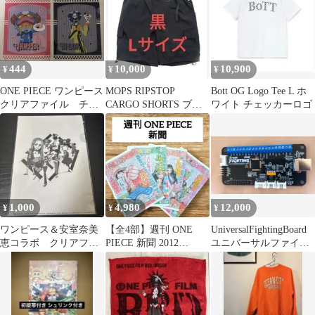
444
10,000
10,900
¥
¥
¥
ONE PIECE ワンピース
MOPS RIPSTOP
Bott OG Logo Tee L ホ
クリアファイル チョ
CARGO SHORTS ブラ
ワイト チェッカーロゴ
ッパー ブルック 新
ック Lサイズ
品未使用
1,000
4,980
12,000
¥
¥
¥
ワンピース＆安室奈美
【全4部】週刊 ONE
UniversalFightingBoard
恵コラボ クリアファ
PIECE 新聞 2012
ユニバーサルファイテ
イル
Complete Set
ィングボード