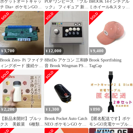
ポケットオートキャッ
POP ワンピース 『ブル
BROOK 14インチアル
チ Dia+ ポケモンGO用
ック』 フィギュア 新品
ミホイール&スタッド
Brook【動作確認済】
未開封
レスタイヤ4本
155/65R14
3,700
12,000
9,400
¥
¥
¥
Brook Zero- Pi ファイテ
8BitDo アケコン 三和静
Brook Sportfishing
ィングボード 接続ケー
音 Brook Wingman PS5
TagCap
ブル セット
セット
2,200
1,300
890
¥
¥
¥
【新品未開封】ブルッ
Brook Pocket Auto Catch
【匿名配送です】ポケ
クス 美穀菜 6種類
NEO ポケモンGO ケー
モンGO充電ケーブル
粉末ドリンク15袋+1袋
ス付き
Dia&オートキャッチ