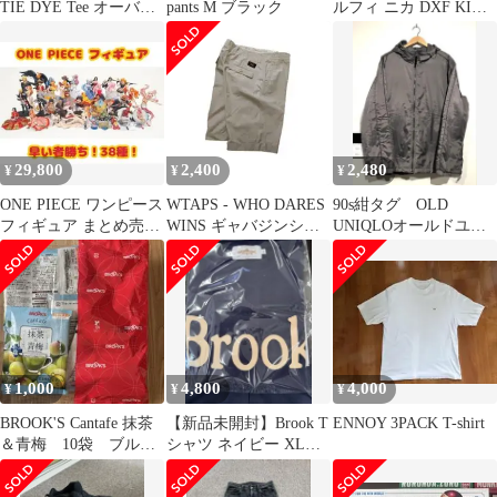
TIE DYE Tee オーバー
pants M ブラック
ルフィ ニカ DXF KING
サイズ
OF ARTIST 等
29,800
2,400
2,480
¥
¥
¥
ONE PIECE ワンピース
WTAPS - WHO DARES
90s紺タグ OLD
フィギュア まとめ売り
WINS ギャバジンショ
UNIQLOオールドユニ
38体セット
ーツ ②
クロXL グレー ダウン
ジャケット
1,000
4,800
4,000
¥
¥
¥
BROOK'S Cantafe 抹茶
【新品未開封】Brook T
ENNOY 3PACK T-shirt
＆青梅 10袋 ブルッ
シャツ ネイビー XLサ
クス かんたフェ
イズ