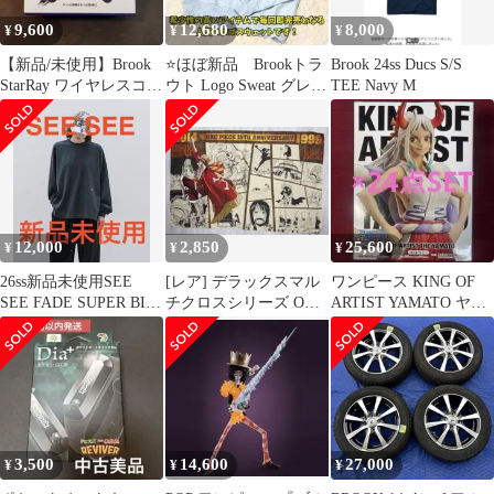
9,600
12,680
8,000
¥
¥
¥
【新品/未使用】Brook
⭐ほぼ新品 Brookトラ
Brook 24ss Ducs S/S
StarRay ワイヤレスコン
ウト Logo Sweat グレ
TEE Navy M
トローラー
ー L 希少 レア
12,000
2,850
25,600
¥
¥
¥
26ss新品未使用SEE
[レア] デラックスマル
ワンピース KING OF
SEE FADE SUPER BIG
チクロスシリーズ ONE
ARTIST YAMATO ヤマ
LS TEE
PIECE 15周年
ト フィギュア24点
3,500
14,600
27,000
¥
¥
¥