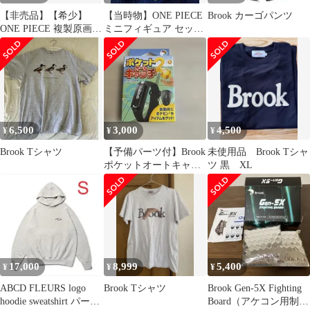
【非売品】【希少】
【当時物】ONE PIECE
Brook カーゴパンツ
ONE PIECE 複製原画
ミニフィギュア セット
エース ワンピース ビブ
（FILM Z 決戦服 他）
ルの秘宝
6,500
3,000
4,500
¥
¥
¥
Brook Tシャツ
【予備パーツ付】Brook
未使用品 Brook Tシャ
ポケットオートキャッ
ツ 黒 XL
チ2 ポケモンGO用
17,000
8,999
5,400
¥
¥
¥
ABCD FLEURS logo
Brook Tシャツ
Brook Gen-5X Fighting
hoodie sweatshirt パーカ
Board（アケコン用制御