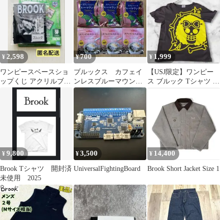
2,598
700
1,999
¥
¥
¥
ワンピースベースショ
ブルックス カフェイ
【USJ限定】ワンピー
ップくじ アクリルブロ
ンレスブルーマウンテ
ス ブルック Tシャツ M
ックチャーム賞 ブルッ
ン カフェインレスコ
ONE PIECE 半袖 黒
ク BROOK
ーヒー 各3
9,800
3,500
14,400
¥
¥
¥
Brook Tシャツ 開封済
UniversalFightingBoard
Brook Short Jacket Size 1
未使用 2025