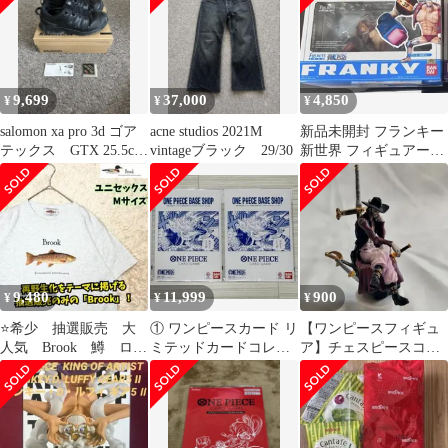
9,699
37,000
4,850
¥
¥
¥
salomon xa pro 3d ゴア
acne studios 2021M
新品未開封 フランキー
テックス GTX 25.5cm
vintageブラック 29/30
新世界 フィギュアーツ
ブラック
ZERO ワンピース
9,480
11,999
900
¥
¥
¥
⭐️希少 抽選販売 大
① ワンピースカード リ
【ワンピースフィギュ
人気 Brook 鱒 ロゴ
ミテッドカードコレク
ア】チェスピースコレ
T グレー Mサイズ
ション vol.1 未開封 ×2
クションR ミホーク
男女兼用