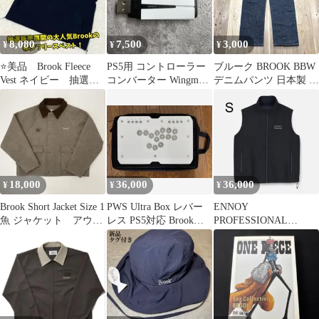
8,080
7,500
3,000
¥
¥
¥
⭐美品 Brook Fleece
PS5用 コントローラー
ブルーク BROOK BBW
Vest ネイビー 抽選販
コンバーター Wingman
デニムパンツ 日本製 サ
売 2号 M 希少
P5 PC XBOX対応
イズ32
18,000
36,000
36,000
¥
¥
¥
Brook Short Jacket Size 1
PWS Ultra Box レバー
ENNOY
魚 ジャケット アウタ
レス PS5対応 Brook
PROFESSIONAL
ー
Gen-5
FLEECE VEST BLACK
S