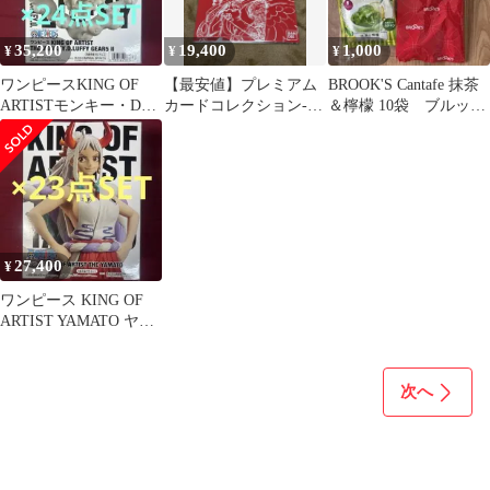
35,200
19,400
1,000
¥
¥
¥
ワンピースKING OF
【最安値】プレミアム
BROOK'S Cantafe 抹茶
ARTISTモンキー・D・
カードコレクション‐
＆檸檬 10袋 ブルック
ルフィギア5 Ⅱフィギ
ONEPIECE FILM RED‐
ス かんたフェ
ュア②
27,400
¥
ワンピース KING OF
ARTIST YAMATO ヤマ
ト フィギュア
次へ