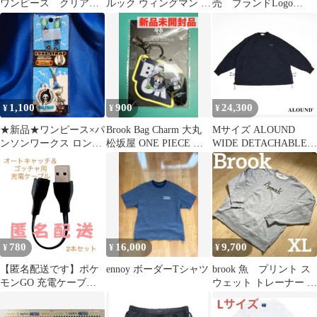
ワンピース クリアフ
ルック ウィングマン コ
売 ブランドLogo
ァイル ルフィ ブル
ンバーター PS2
ZipSweat ブラック
ック
L 希少レア
1,100
900
24,300
¥
¥
¥
★新品★ワンピース×パ
Brook Bag Charm 大丸
Mサイズ ALOUND
ンソンワークス ロング
松坂屋 ONE PIECE エ
WIDE DETACHABLE
ストラップ ブルック ラ
ッグヘッド編
PULLOVER
ブーン 青
780
16,000
9,700
¥
¥
¥
【匿名配送です】ポケ
ennoy ボーダーTシャツ
brook 魚 プリント ス
モンGO 充電ケーブル
ウェット トレーナー グ
Go-tcha&オートキャッ
レー XL
チ 2本