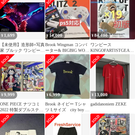
おまけ付★
2×2本セットO①
1,699
14,000
84,400
¥
¥
¥
【未使用】造形師×写真
Brook Wingman コンバ
ワンピース
家 ブルック ワンピース
ーター& BIGBIG WON
KINGOFARTISTGEAR5
フィギュア
BLITZ2
ルフィギア5フィギュア
初版
9,999
6,999
13,000
¥
¥
¥
ONE PIECE ナツコミ
Brook ネイビー Tシャ
gadidanoniem ZEKE
2022 特製ダブルステッ
ツ Lサイズ city boy ノ
カー
ームコア