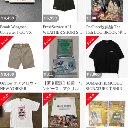
4,499
6,999
300
¥
¥
¥
Brook Wingman
FreshService ALL
OnePiece総集編 The
Converter FGC VX
WEATHER SHORTSシ
16th LOG BROOK 漫画
ョーツ半ズボン
雑誌 送料込
8,400
311
7,000
¥
¥
¥
OrSlow オアスロウ -
【匿名配送】松屋 ワ
SUMARI HEMCODE
NEW YORKER
ンピース アクリルブ
SIGNATURE T-SHIRT
SHORTS 日本サイズM
ロック箸置き BROOK
シャツ