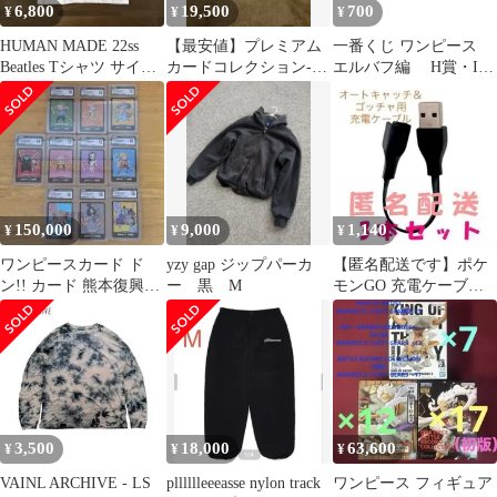
6,800
19,500
700
¥
¥
¥
HUMAN MADE 22ss
【最安値】プレミアム
一番くじ ワンピース
Beatles Tシャツ サイズ
カードコレクション-25
エルバフ編 H賞・I賞
L
周年エディション-
各1種 ブルック
150,000
9,000
1,140
¥
¥
¥
ワンピースカード ド
yzy gap ジップパーカ
【匿名配送です】ポケ
ン!! カード 熊本復興支
ー 黒 M
モンGO 充電ケーブル
援 10枚セット CGC10
Go-tcha&オートキャッ
チ 3本
3,500
18,000
63,600
¥
¥
¥
VAINL ARCHIVE - LS
plllllleeeasse nylon track
ワンピース フィギュア