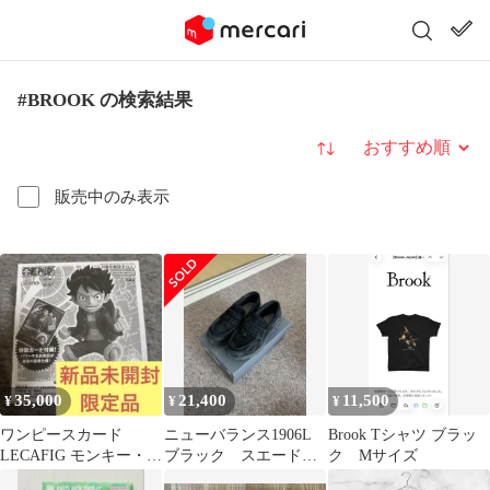
#BROOK の検索結果
並び替え
販売中のみ表示
35,000
21,400
11,500
¥
¥
¥
ワンピースカード
ニューバランス1906L
Brook Tシャツ ブラッ
LECAFIG モンキー・
ブラック スエード
ク Mサイズ
D・ルフィ
25.0cm