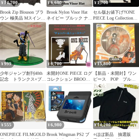
14,700
6,600
1,700
¥
¥
¥
Brook Zip Blouson ブラ
Brook Nylon Visor Hat
セル版お値下げ‼︎ONE
ウン 極美品 Mスイング
ネイビー ブルック ナイ
PIECE Log Collection
トップ 短丈
ロン ハット
BROOK
999
6,700
15,800
¥
¥
¥
少年ジャンプ創刊40th
未開封ONE PIECE ログ
【新品・未開封】ワン
記念 トランクス×ブル
コレクション BROOK
ピース POP ブルッ
ック ドラゴンボール×
DVD ★初回特典付★
ク ファンキードンキ
ワンピース
ーver. 限定品
555
6,980
14,280
¥
¥
¥
ONEPIECE FILMGOLD
Brook Wingman PS2 ブ
⭐ほぼ新品 抽選販