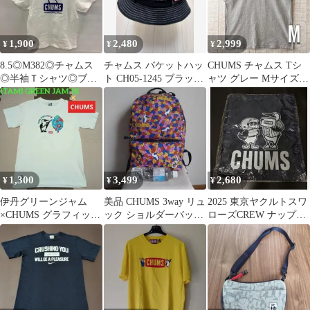
1,900
2,480
2,999
¥
¥
¥
8.5◎M382◎チャムス
チャムス バケットハッ
CHUMS チャムス Tシ
◎半袖Ｔシャツ◎ブビ-
ト CH05-1245 ブラック
ャツ グレー Mサイズ
バード◎XS
60cm 帽子 日よけ
メンズ ロゴプリント 古
着
1,300
3,499
2,680
¥
¥
¥
伊丹グリーンジャム
美品 CHUMS 3way リュ
2025 東京ヤクルトスワ
×CHUMS グラフィック
ック ショルダーバッグ
ローズCREW ナップサ
Tシャツ Sサイズ ホワ
総柄 ブービーバード
ック つば九郎×CHUMS
イト