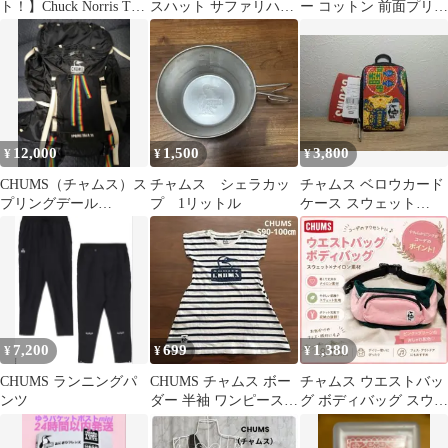
ト！】Chuck Norris Tシ
スハット サファリハッ
ー コットン 前面プリン
ャツ 感情 9コマ
ト マルチカラー
ト ブランドロゴ 刺繍
プルオーバー 長袖 メン
ズ レディース
12,000
1,500
3,800
¥
¥
¥
CHUMS（チャムス）ス
チャムス シェラカッ
チャムス ベロウカード
プリングデール
プ 1リットル
ケース スウェット
35L（ブラック）
Chinese 未使用
7,200
699
1,380
¥
¥
¥
CHUMS ランニングパ
CHUMS チャムス ボー
チャムス ウエストバッ
ンツ
ダー 半袖 ワンピース
グ ボディバッグ スウェ
夏服 TシャツS 90-100
ット ナイロン ピンク
グリーン