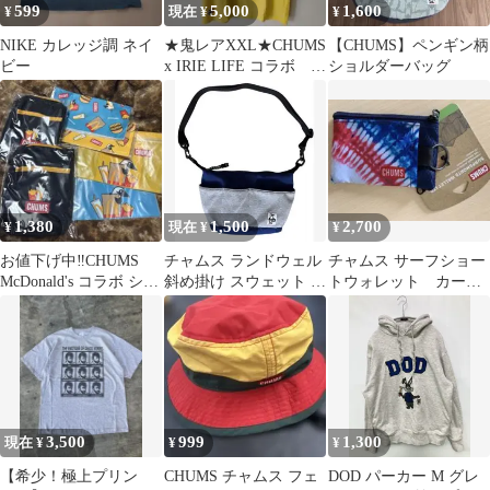
599
5,000
1,600
¥
現在 ¥
¥
NIKE カレッジ調 ネイ
★鬼レアXXL★CHUMS
【CHUMS】ペンギン柄
ビー
x IRIE LIFE コラボ チ
ショルダーバッグ
ャムス アイリー
1,380
1,500
2,700
¥
現在 ¥
¥
お値下げ中‼️CHUMS
チャムス ランドウェル
チャムス サーフショー
McDonald's コラボ ショ
斜め掛け スウェット ナ
トウォレット カード
ルダーポーチセット
イロン ショルダーバッ
ケース コインケース
グ
3,500
999
1,300
現在 ¥
¥
¥
【希少！極上プリン
CHUMS チャムス フェ
DOD パーカー M グレ