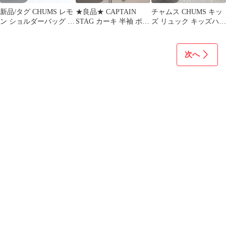
新品/タグ CHUMS レモ
★良品★ CAPTAIN
チャムス CHUMS キッ
ン ショルダーバッグ 撥
STAG カーキ 半袖 ポケ
ズ リュック キッズハリ
水 5Lブービーバード
ット付き カジュアル 無
ケーンデイパックスウ
地
ェット
次へ