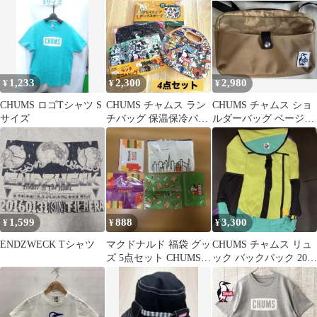
1,233
2,300
2,980
¥
¥
¥
CHUMS ロゴTシャツ S
CHUMS チャムス ラン
CHUMS チャムス ショ
サイズ
チバッグ 保温保冷バッ
ルダーバッグ ベージュ
グ 4点セット
サコッシュ
1,599
888
3,300
¥
¥
¥
ENDZWECK Tシャツ
マクドナルド 福袋 グッ
CHUMS チャムス リュ
ズ 5点セット CHUMS
ック バックパック 2012
BEAMS マンハッタン
年モデル