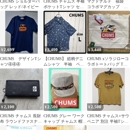
CHUMS ショルダーバ
CHUMS チャムス 半袖
マクドナルド 福袋
ッグ レッド/ネイビー
ポケットTシャツ セー
コラボマグカップ コ
ジグリーン ピスネーム
ールマン チャムス 2
付き S
点セット
2,699
3,400
3,440
¥
¥
¥
CHUMS デザインTシ
【CHUMS】 総柄デニ
CHUMS xソラジローコ
ャツ④④④
ムシャツ 半袖 ペン
ラボトートバッグ TV
ギン F1065
WITH YOUR CHUMS
2,100
2,500
2,500
¥
¥
¥
CHUMS チャムス 長財
CHUMS グレー ワーク
CHUMS チャムス×サウ
布 ラウンドファスナー
キャップ チャムス 帽子
ベニア 別注 半袖Tシャ
ブラック 黒 ターコイズ
キャップ アウトドア
ツ