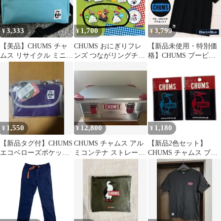
3,333
1,700
3,799
¥
¥
¥
【美品】CHUMS チャ
CHUMS おにぎりフレ
【新品未使用・特別価
ムス リサイクル ミニ
ンズ つながリングチャ
格】CHUMS ブービー
トラペゾイド ショルダ
ーム ガチャ
ロゴ Tシャツ XL ブラ
ーバッグ
ック
1,550
12,800
1,180
¥
¥
¥
【新品タグ付】CHUMS
CHUMS チャムス アル
【新品2色セット】
エコベローズポケット
ミコンテナ ストレージ
CHUMS チャムス ブー
ブックショルダー パー
ボックス
ビーバード エンボスス
プル
テッカー