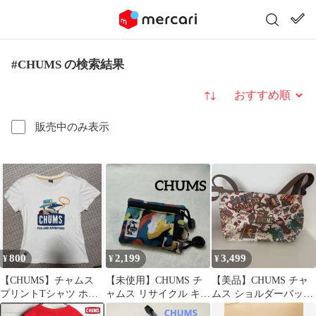
#CHUMS の検索結果
並び替え
販売中のみ表示
800
2,199
3,499
¥
¥
¥
【CHUMS】チャムス
【未使用】CHUMS チ
【美品】CHUMS チャ
プリントTシャツ ホワ
ャムス リサイクル キー
ムス ショルダーバッグ
イト レディース
コインケース パスケー
サーカス柄 ブービーバ