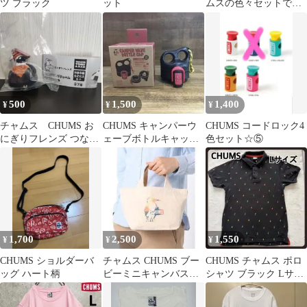
ツ ブラック
ット
ムスの色々セットです
１
500
1,500
1,400
¥
¥
¥
チャムス CHUMS お
CHUMS キャンパーウ
CHUMS コードロック4
にぎりフレンズ つなが
ェーブボトルキャップ
色セット☆⑤
リングチャーム やき
チャムス
1,700
2,500
1,550
¥
¥
¥
CHUMS ショルダーバ
チャムス CHUMS ブー
CHUMS チャムス ポロ
ッグ ハート柄
ビーミニキャンバスト
シャツ ブラック Lサイ
ート Booby Mini
ズ