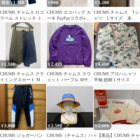
1,500
900
3,200
現在 ¥
¥
¥
CHUMS チャムス ロゴ
CHUMS エコバッグ カ
CHUMS チャムス Tシ
ラベル ストレッチ トレ
ーキ PayPayコラボ⭐︎新
ャツ Lサイズ 未使
ッキング クライミング
品 未開封
用品！
パンツ
1,100
2,499
4,400
¥
¥
¥
CHUMS チャムス クラ
CHUMS チャムス スウ
CHUMS アロハシャツ
イミングスカート M フ
ェット パープル Mサイ
半袖 総柄 Lサイズ
レア ネイビー カーキ
ズ
3,000
2,500
2,666
¥
¥
¥
CHUMS ジョガーパン
CHUMS（チャムス）ハ
⭐️【美品】CHUMS チャ