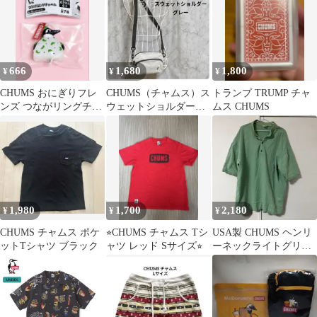
666
1,680
1,800
¥
¥
¥
CHUMS おにぎりフレ
CHUMS（チャムス）ス
トランプ TRUMP チャ
ンズ つながリングチャ
ウェットショルダーポ
ムス CHUMS
ーム まめ
ーチ グレー
1,980
1,700
2,180
¥
¥
¥
CHUMS チャムス ポケ
⭐︎CHUMS チャムス Tシ
USA製 CHUMS ヘンリ
ットTシャツ ブラック
ャツ レッド Sサイズ⭐︎
ーネックライトグリー
ン XL ハリケーントッ
プ