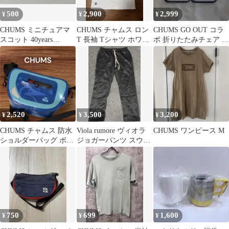
500
2,900
2,999
¥
¥
¥
CHUMS ミニチュアマ
CHUMS チャムス ロン
CHUMS GO OUT コラ
スコット 40years
T 長袖 Tシャツ ホワイ
ボ 折りたたみチェア 2
Anniversary
ト 白 新品 未使用
脚セット 非売品
2,520
3,500
3,200
¥
¥
¥
CHUMS チャムス 防水
Viola rumore ヴィオラ
CHUMS ワンピース M
ショルダーバッグ ボデ
ジョガーパンツ スウェ
ィバッグ ブルー アウト
ット ジャージ XL
ドア
750
699
1,600
¥
¥
¥