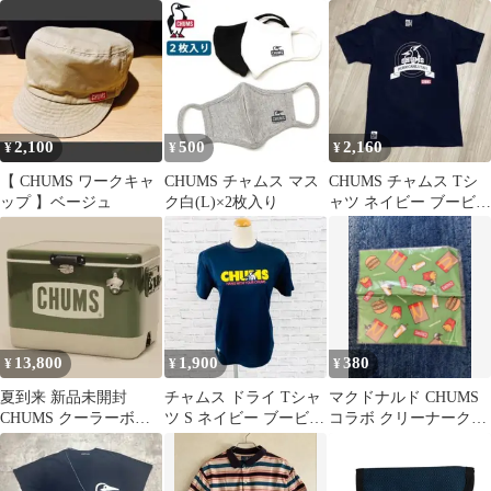
プリント
綿 緑 M アウトドア
トートバッグ おまけ付
き
2,100
500
2,160
¥
¥
¥
【 CHUMS ワークキャ
CHUMS チャムス マス
CHUMS チャムス Tシ
ップ 】ベージュ
ク白(L)×2枚入り
ャツ ネイビー ブービー
バード ロゴ 綿100%
13,800
1,900
380
¥
¥
¥
夏到来 新品未開封
チャムス ドライ Tシャ
マクドナルド CHUMS
CHUMS クーラーボッ
ツ S ネイビー ブービー
コラボ クリーナークロ
クス 54L オリーブ 大容
バード「F1150
ス
量