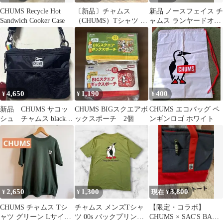
CHUMS Recycle Hot
〔新品〕チャムス
新品 ノースフェイス チ
Sandwich Cooker Case
（CHUMS）Tシャツ 半
ャムス ランヤードオリ
袖 チャムスエンブロイ
ジナル
ダリーTシャツ
4,650
1,190
400
¥
¥
¥
新品 CHUMS サコッ
CHUMS BIGスクエアボ
CHUMS エコバッグ ペ
シュ チャムス black
ックスポーチ 2個
ンギンロゴ ホワイト
メンズ レディース
2,650
1,300
3,800
¥
¥
現在 ¥
CHUMS チャムス Tシ
チャムス メンズTシャ
【限定・コラボ】
ャツ グリーン Lサイズ
ツ 00s バックプリント
CHUMS × SAC'S BAR