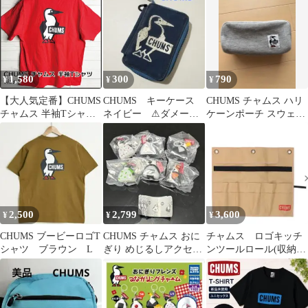
WM（M相当）
ス
ード
1,580
300
790
¥
¥
¥
【大人気定番】CHUMS
CHUMS キーケース
CHUMS チャムス ハリ
チャムス 半袖Tシャツ
ネイビー ⚠ダメージ
ケーンポーチ スウェッ
ブービーバード バック
多い⚠
ト グレー×ピンク
プリント 赤 レッド Lサ
イズ アウトドア カジュ
アル
2,500
2,799
3,600
¥
¥
¥
CHUMS ブービーロゴT
CHUMS チャムス おに
チャムス ロゴキッチ
シャツ ブラウン L
ぎり めじるしアクセサ
ンツールロール(収納ケ
リー
ース) ベージュ