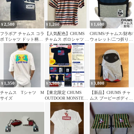
2,500
1,200
1,600
¥
¥
¥
フラボア チャムス コラ
【人気配色】CHUMS
CHUMS/チャムス/財布/
ボ Tシャツ ドット柄ポ
チャムス ポロシャツ M
ウォレット/二つ折り財
ケット ブービーバード
マルチボーダー ブービ
布/トリフォルドウォレ
ーバ
ット/コンパクト財布/ミ
ニ財布/ネイビー/良好
品 【SH238】
1,350
5,980
3,800
¥
¥
¥
チャムス Tシャツ M
【東北限定 CHUMS
【新品】CHUMS チャ
サイズ
OUTDOOR MONSTER
ムス ブービーボディバ
Tシャツ XXL】
ッグ キッズ