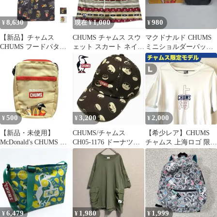
8,630
1,000
980
¥
現在 ¥
¥
【新品】チャムス
CHUMS チャムス スウ
マクドナルド CHUMS
CHUMS フードパター
ェット スカート ネイテ
ミニショルダーバッグ
ンショートスリーブシ
ィブ柄 総柄 L
ジッパーポーチ セット
ャツ CH02-1264 半袖シ
未開封
ャツ 総柄 開襟シャツ
カジュアル アウトドア
イージーケア Food
Pattern S/S Shirt メール
便 (260316)
500
3,200
2,000
¥
¥
¥
【新品・未使用】
CHUMS/チャムス
【希少レア】CHUMS
McDonald's CHUMS ポ
CH05-1176 ドーナツ柄
チャムス 上海ロゴ 限定
ーチ ベージュ
キャップ
Tシャツ ホワイト Lサ
イズ
6,479
1,980
1,999
¥
¥
¥