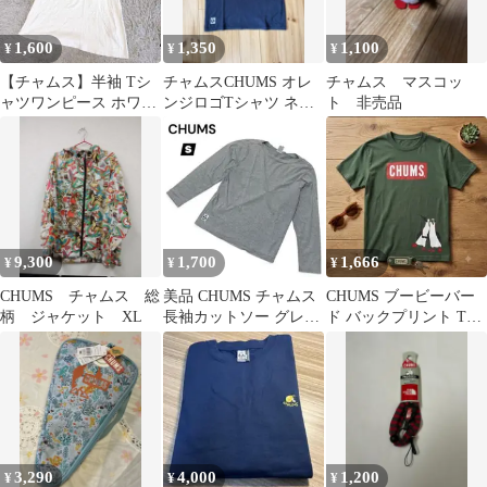
1,600
1,350
1,100
¥
¥
¥
【チャムス】半袖 Tシ
チャムスCHUMS オレ
チャムス マスコッ
ャツワンピース ホワイ
ンジロゴTシャツ ネイ
ト 非売品
ト Lサイズ 胸元ロゴ
ビー Lサイズ レディ
CHUMS
ース
9,300
1,700
1,666
¥
¥
¥
CHUMS チャムス 総
美品 CHUMS チャムス
CHUMS ブービーバー
柄 ジャケット XL
長袖カットソー グレー
ド バックプリント Tシ
Sサイズ シンプル 秋
ャツ Sサイズ チャムス
3,290
4,000
1,200
¥
¥
¥