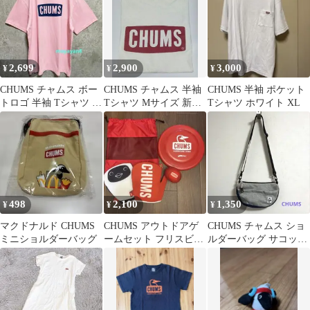
2,699
2,900
3,000
¥
¥
¥
CHUMS チャムス ボー
CHUMS チャムス 半袖
CHUMS 半袖 ポケット
トロゴ 半袖 Tシャツ L
Tシャツ Mサイズ 新品
Tシャツ ホワイト XL
サイズ ピンク アウトド
未使用
ア
498
2,100
1,350
¥
¥
¥
マクドナルド CHUMS
CHUMS アウトドアゲ
CHUMS チャムス ショ
ミニショルダーバッグ
ームセット フリスビー
ルダーバッグ サコッシ
他
ュ