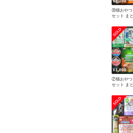
1,100
¥
⑳猫おやつ
セット ま
しセット 
猫の餌
1,000
¥
②猫おやつ
セット ま
しセット 
猫の餌