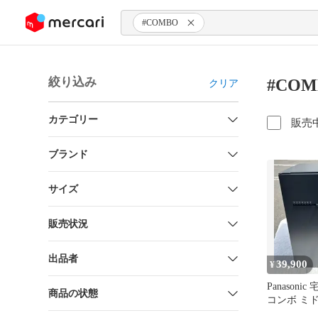
ンツにスキップ
#COMBO
絞り込み
#CO
クリア
カテゴリー
販売
ブランド
サイズ
販売状況
出品者
39,900
¥
Panasoni
商品の状態
コンボ ミ