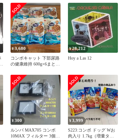
3,680
28,212
¥
¥
林
コンボキャット 下部尿路
Hoy a Las 12
サ
の健康維持 600g×6まとめ
売り‼️
300
3,999
¥
¥
ルンバ MAX705 コンボ
S223:コンボ ドッグ Wお
）
10MAX フィルター 3個セ
肉入り 1.7kg（増量タイ