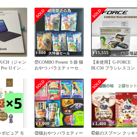
バ、タカジャ
800
15,555
¥
¥
TOUCH（ジャン
⑰COMBO Present ５袋 猫
【未使用】G-FORCE
 Pro 11インチ
おやつ バラエティーセッ
BLC50 ブラシレスコン
ト まとめ売り
MASAMIエディション
1,000
1,400
¥
¥
ンボピュア モ
㉓猫おやつ バラエティー
㊼銀のスプーン クッキ