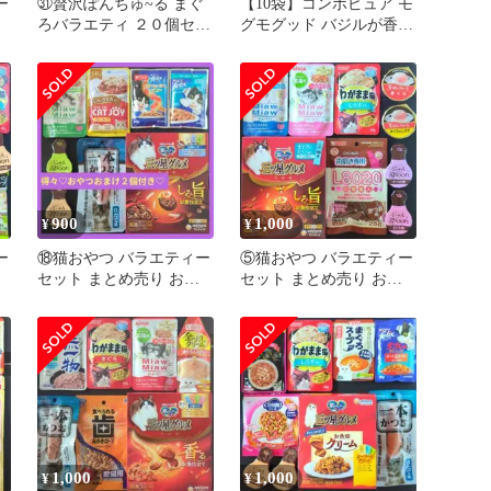
ー
㉛贅沢ぽんちゅ~る まぐ
【10袋】コンボピュア モ
ろバラエティ ２０個セッ
グモグッド バジルが香る
ド
ト 猫おやつ
国産鶏肉のレシピ50g×10
個
900
1,000
¥
¥
ー
⑱猫おやつ バラエティー
⑤猫おやつ バラエティー
セット まとめ売り お試
セット まとめ売り お試
ド
しセット キャットフード
しセット キャットフード
猫の餌
猫の餌
1,000
1,000
¥
¥