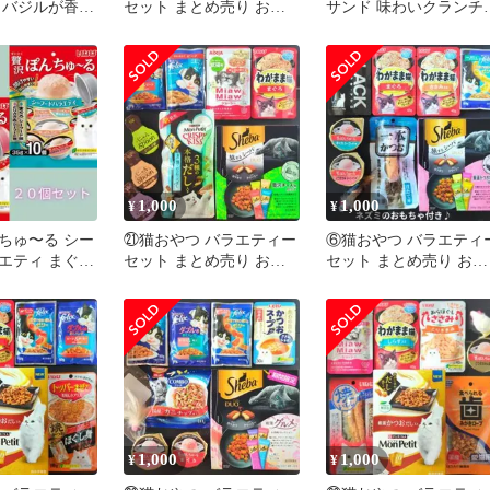
 バジルが香る
セット まとめ売り お試
サンド 味わいクランチ
シピ50g×5
しセット キャットフード
２袋セット おやつ
猫の餌
1,000
1,000
¥
¥
ちゅ〜る シー
㉑猫おやつ バラエティー
⑥猫おやつ バラエティ
エティ まぐろ
セット まとめ売り お試
セット まとめ売り お試
20個 猫おや
しセット キャットフード
しセット キャットフー
猫の餌
猫の餌
1,000
1,000
¥
¥