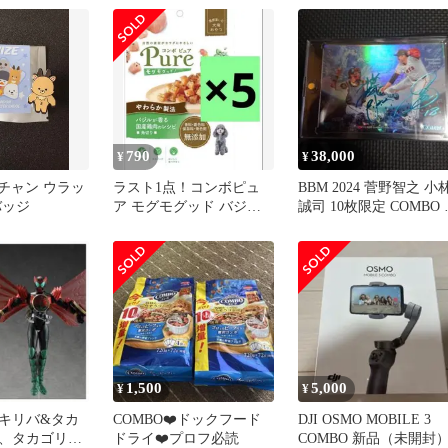
790
38,000
¥
¥
ソンチャン ウラッ
ラスト1点！コンボピュ
BBM 2024 菅野智之 小
バッジ
ア モグモグッド バジル
誠司 10枚限定 COMBO 
が香る国産鶏肉のレシピ
イン スガコバ
50g×5個
1,500
5,000
¥
¥
キリバ&タカ
COMBO❤️ドックフード
DJI OSMO MOBILE 3
、タカゴリバ
ドライ❤️プロフ必読
COMBO 新品（未開封