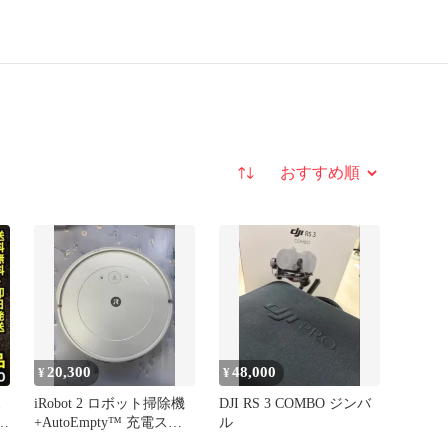
並び替え
20,300
48,000
¥
¥
ボ
iRobot 2 ロボット掃除機
DJI RS 3 COMBO ジンバ
+AutoEmpty™ 充電ステ
ル
ーション 白