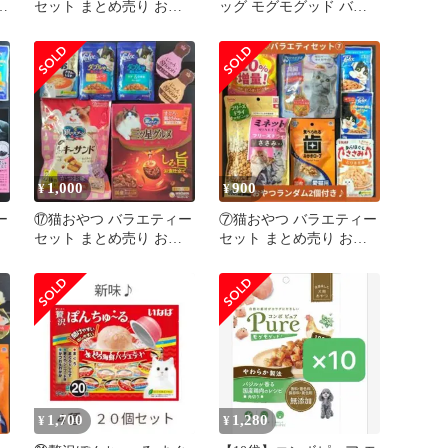
セット まとめ売り お試
ッグ モグモグッド バジ
しセット キャットフード
ルが香る国産鶏肉のレシ
猫の餌
ピ 30袋
1,000
900
¥
¥
ー
⑰猫おやつ バラエティー
⑦猫おやつ バラエティー
セット まとめ売り お試
セット まとめ売り お試
ド
しセット キャットフード
しセット キャットフード
猫の餌
猫の餌
1,700
1,280
¥
¥