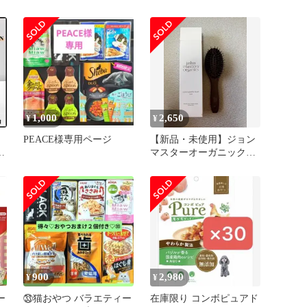
ット
プ）3袋まとめて！
1,000
2,650
¥
¥
PEACE様専用ページ
【新品・未使用】ジョン
ボ
マスターオーガニック
コンボパドルブラシミニ
900
2,980
¥
¥
ー
㉝猫おやつ バラエティー
在庫限り コンボピュアド