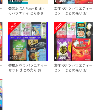
1,550
1,000
¥
¥
ー
㉚贅沢ぽんちゅ~る まぐ
⑫猫おやつ バラエティー
ろバラエティ とりささみ
セット まとめ売り お試
ド
バラエティ 20個セット
しセット キャットフード
猫の餌
900
1,000
¥
¥
ー
⑳猫おやつ バラエティー
⑱猫おやつ バラエティー
セット まとめ売り お試
セット まとめ売り お試
ド
しセット キャットフード
しセット キャットフード
猫の餌
猫の餌