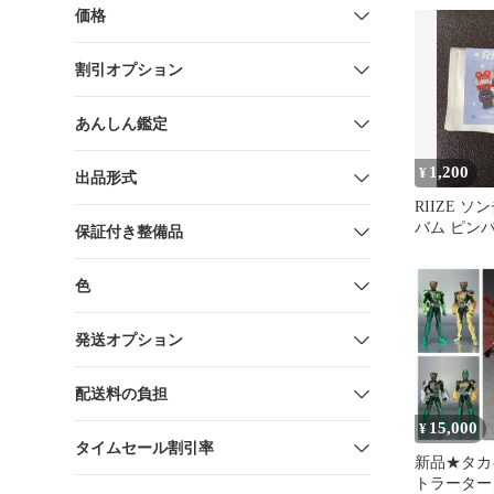
価格
割引オプション
あんしん鑑定
1,200
¥
出品形式
RIIZE 
バム ピン
保証付き整備品
色
発送オプション
配送料の負担
15,000
¥
タイムセール割引率
新品★タカ
トラーター