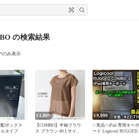
MBO の検索結果
中のみ表示
1,880
9,999
¥
¥
c 宅配ボックス
【COMBO】半袖ブラウ
✨美品✨iPad 専用キー
ドルタイプ
ス ブラウン 40 Lサイズ
ード Logicool RUGGED
透け感 2515
COMBO 3