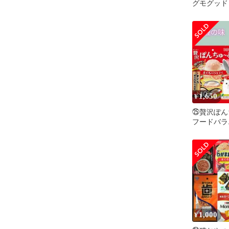
グモグッド
国産鶏肉のレ
個
1,650
¥
㉕贅沢ぽん
フードバラ
バラエティ 
つ
1,000
¥