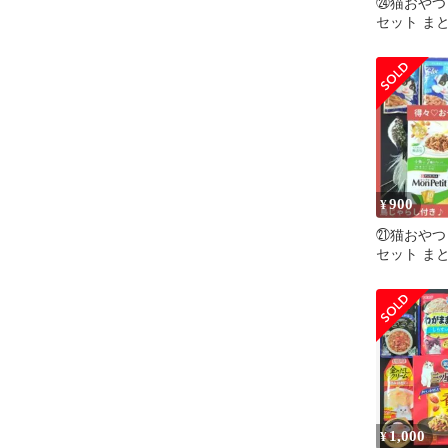
㉔猫おやつ
セット ま
しセット 
猫の餌
900
¥
㉑猫おやつ
セット ま
しセット 
猫の餌
1,000
¥