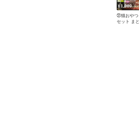
1,000
¥
㉛猫おやつ
セット ま
しセット 
猫の餌