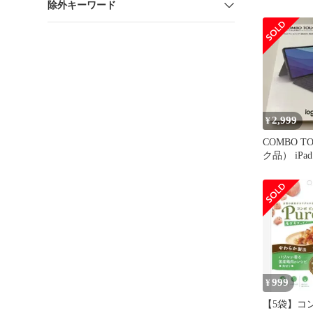
除外キーワード
&ガタトラ
バ 亜種5体
2,999
¥
COMBO 
ク品） iPad
用
999
¥
【5袋】コ