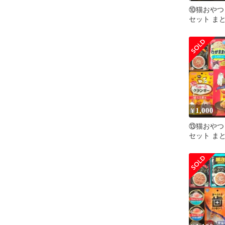
⑩猫おやつ
セット ま
しセット 
猫の餌
1,000
¥
⑬猫おやつ
セット ま
しセット 
猫の餌