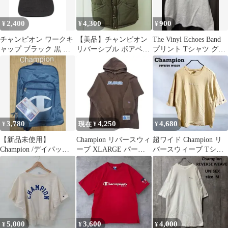
2,400
4,300
900
¥
¥
¥
チャンピオン ワークキ
【美品】チャンピオン
The Vinyl Echoes Band
ャップ ブラック 黒 ロ
リバーシブル ボアベス
プリント Tシャツ グレ
ゴ刺繍 57〜59cm
ト 迷彩 カモフラ
ー
3,780
4,250
4,680
¥
現在 ¥
¥
【新品未使用】
Champion リバースウィ
超ワイド Champion リ
Champion /デイパック/
ーブ XLARGE パーカ
バースウィーブ Tシャ
ライトネイビー/ダブル
ー ブラウン
ツ M C8-P30A
ジップ/軽量
5,000
3,600
4,000
¥
¥
¥