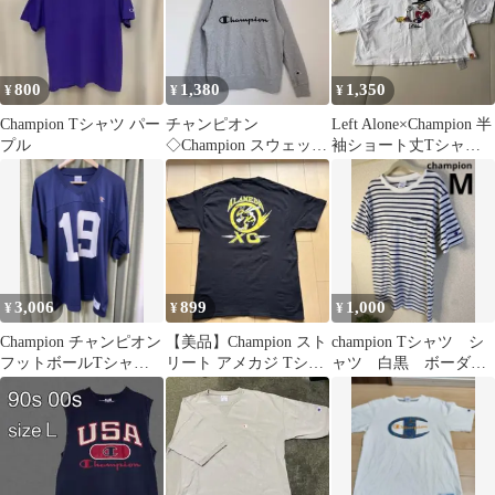
800
1,380
1,350
¥
¥
¥
Champion Tシャツ パー
チャンピオン
Left Alone×Champion 半
プル
◇Champion スウェット
袖ショート丈Tシャツ
トレーナー グレー 裏毛
ホワイト L
L ロゴ
3,006
899
1,000
¥
¥
¥
Champion チャンピオン
【美品】Champion スト
champion Tシャツ シ
フットボールTシャツ
リート アメカジ Tシャ
ャツ 白黒 ボーダ
XL メッシュ ネイビー
ツ ALAMEDA 黒 L
ー ポケット ワンポ
イントロゴ