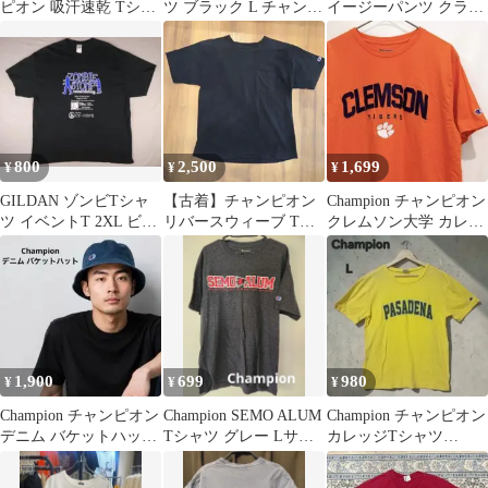
ピオン 吸汗速乾 Tシャ
ツ ブラック L チャンピ
イージーパンツ クライ
ツ XL 霜降りグレー デ
オン
ミングパンツベージュ
カロゴ
L
800
2,500
1,699
¥
¥
¥
GILDAN ゾンビTシャ
【古着】チャンピオン
Champion チャンピオン
ツ イベントT 2XL ビッ
リバースウィーブ Tシ
クレムソン大学 カレッ
グサイズ グラフィック
ャツ 黒 L ポケット付
ジT オレンジ L
T
1,900
699
980
¥
¥
¥
Champion チャンピオン
Champion SEMO ALUM
Champion チャンピオン
デニム バケットハット
Tシャツ グレー Lサイ
カレッジTシャツ
Cロゴ刺繍 帽子
ズ
PASADENA イエロー L