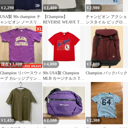
2,290
1,400
2,980
¥
¥
¥
USA製 90s champion チ
【Champion】
チャンピオン アクショ
ャンピオン ノースリー
REVERSE WEAVE Tシ
ンスタイル ビッグロゴ
ブ Tシャツ Ｌ
ャツ 半袖 ピンクベージ
Tシャツ 白 XL
ュ
3,000
4,000
5,000
現在 ¥
¥
¥
Champion リバースウィ
90s USA製 Champion
Champion バックパック
ーブ カレッジプリント
MLB カージナルス Tシ
Tシャツ XL
ャツ
1,430
2,100
2,300
¥
¥
¥