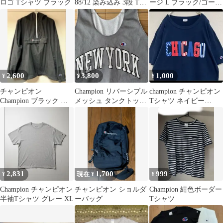
ロゴ Tシャツ ブラック
88/12 染み込み 3段 Tシ
ージ L ブラック/ゴール
ャツ M⁠
ド 黒金 刺繍ロゴ
2,600
3,800
1,000
¥
¥
¥
チャンピオン
Champion リバーシブル
champion チャンピオン
Champion ブラック ナ
メッシュ タンクトップ
Tシャツ ネイビー
イロンジャケット サ
NEW YORK
CHICAGO シカゴ
イズL
2,831
1,700
999
¥
現在 ¥
¥
Champion チャンピオン
チャンピオン ショルダ
Champion 紺色ボーダー
半袖Tシャツ グレー XL
ーバッグ
Tシャツ