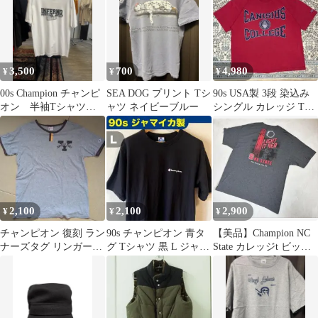
3,500
700
4,980
¥
¥
¥
00s Champion チャンピ
SEA DOG プリント Tシ
90s USA製 3段 染込み
オン 半袖Tシャツ
ャツ ネイビーブルー
シングル カレッジ Tシ
シニア 道場 Lサイ
ャツ チャンピオン XL
ズ
2,100
2,100
2,900
¥
¥
¥
チャンピオン 復刻 ラン
90s チャンピオン 青タ
【美品】Champion NC
ナーズタグ リンガーT
グ Tシャツ 黒 L ジャマ
State カレッジt ビッグ
シャツ カレッジロゴ グ
イカ製 刺繍スクリプト
サイズ 2XL
レー L
ロゴ