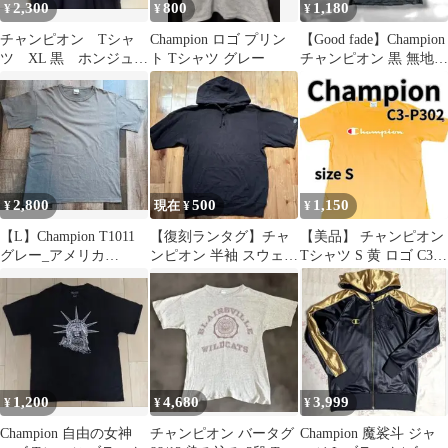
2,300
800
1,180
¥
¥
¥
チャンピオン Tシャ
Champion ロゴ プリン
【Good fade】Champion
ツ XL 黒 ホンジュラ
ト Tシャツ グレー
チャンピオン 黒 無地T
ス製 Champion 古着
シャツ 袖ロゴ
2,800
500
1,150
¥
現在 ¥
¥
【L】Champion T1011
【復刻ランタグ】チャ
【美品】 チャンピオン
グレー_アメリカ
ンピオン 半袖 スウェッ
Tシャツ S 黄 ロゴ C3-
製/USA製
トパーカー チャコール
P302 メンズ アメカジ
グレー M
1,200
4,680
3,999
¥
¥
¥
Champion 自由の女神
チャンピオン バータグ
Champion 魔裟斗 ジャ