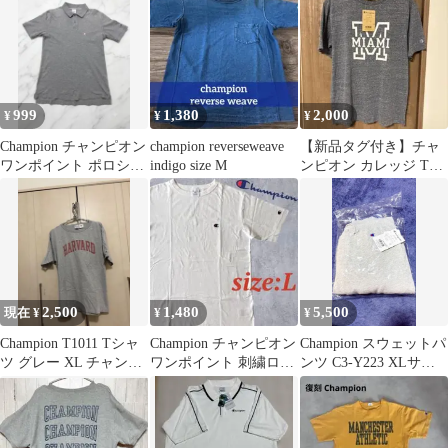
円
999
1,380
2,000
¥
¥
¥
Champion チャンピオン
champion reverseweave
【新品タグ付き】チャ
ワンポイント ポロシャ
indigo size M
ンピオン カレッジ Tシ
ツ グレー Lサイズ
ャツ XL マイアミ大学
霜降り
2,500
1,480
5,500
現在 ¥
¥
¥
Champion T1011 Tシャ
Champion チャンピオン
Champion スウェットパ
ツ グレー XL チャンピ
ワンポイント 刺繍ロゴ
ンツ C3-Y223 XLサイ
オン
Tシャツ 白 L 半袖
ズ