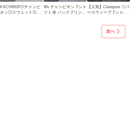
8.8◎S892P◎チャンピ
90s チャンピオン Tシャ
【人気】Champion リバ
オン◎スウェット◎ア
ツ L 赤 バックプリント
ースウィーブ Tシャツ
イボリー◎L
星条旗 ゴールドウイン
M 刺繍 バックロゴ 白
次へ