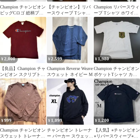
Champion チャンピオン
【チャンピオン】リバ
Champion リバースウィ
ビッグCロゴ 総柄プリ
ースウィーブ Tシャツ
ーブ Tシャツ ホワイト
ント グレー L
白 L 両面ロゴ C8-P372
L 夏 服 キャンプ
2,000
2,599
1,980
¥
¥
¥
​【良品】Champion チャ
Champion Reverse Weave
Champion チャンピオン
ンピオン スクリプトロ
スウェット ネイビー M
ポケットTシャツ カモ
ゴ ボルドー Tシャツ M
フラ柄
999
1,099
1,200
¥
¥
¥
Champion チャンピオン
チャンピオン トレーナ
【人気】⭐︎チャンピオン
スウェット トレーナー
ー パーカー スウェット
⭐︎リバースウィーブ⭐︎T