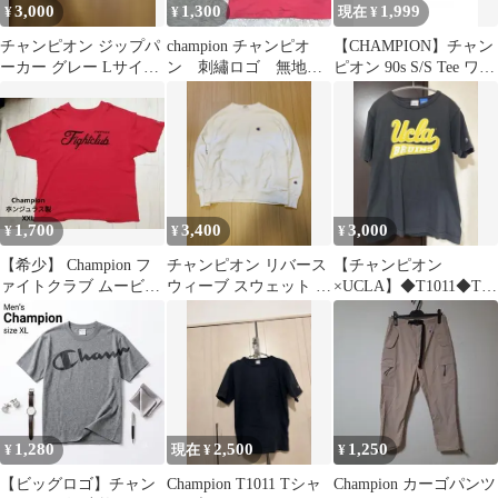
3,000
1,300
1,999
¥
¥
現在 ¥
チャンピオン ジップパ
champion チャンピオ
【CHAMPION】チャン
ーカー グレー Lサイズ
ン 刺繡ロゴ 無地
ピオン 90s S/S Tee ワン
（実寸：身丈60/身幅
Tシャツ L ピンク
ポイントロゴ
47）定番
1,700
3,400
3,000
¥
¥
¥
【希少】 Champion フ
チャンピオン リバース
【チャンピオン
ァイトクラブ ムービー
ウィーブ スウェット 白
×UCLA】◆T1011◆Tシ
オマージュ Tシャツ
US規格Lバックプリン
ャツ◆サイズＳ
XXL
ト
1,280
2,500
1,250
¥
現在 ¥
¥
【ビッグロゴ】チャン
Champion T1011 Tシャ
Champion カーゴパンツ