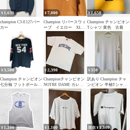
1,630
7,000
1,650
¥
¥
¥
champion C3-E127パー
Champion リバースウィ
Champion チャンピオン
カー
ーブ イエロー XL
Tシャツ 黄色 古着
80s タグ
3,500
2,390
350
¥
¥
¥
Champion チャンピオン
Championチャンピオン
訳あり Champion チャ
七分袖 フットボールT
NOTRE DAME カレッ
ンピオン 半袖Tシャツ
XL 現行 レギュラー
ジロゴXL ビンテージ
白 XL ホワイト Cロゴ
1,200
1,100
1,800
¥
¥
現在 ¥