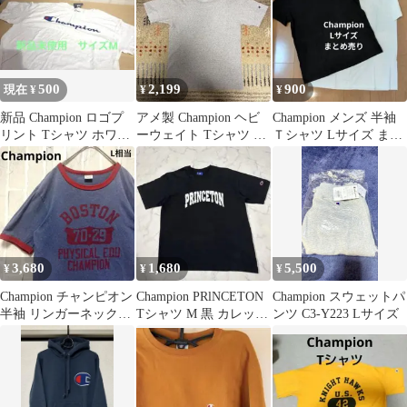
500
2,199
900
現在 ¥
¥
¥
新品 Champion ロゴプ
アメ製 Champion ヘビ
Champion メンズ 半袖
リント Tシャツ ホワイ
ーウェイト Tシャツ S
Ｔシャツ Lサイズ まと
ト サイズM
（復刻）
め売り 18
3,680
1,680
5,500
¥
¥
¥
Champion チャンピオン
Champion PRlNCETON
Champion スウェットパ
半袖 リンガーネックT
Tシャツ M 黒 カレッジ
ンツ C3-Y223 Lサイズ
シャツ XL カレッジロ
ロゴ USA
ゴ