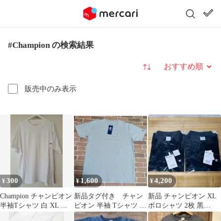
#Champion の検索結果
並び替え
販売中のみ表示
300
1,600
4,200
¥
¥
¥
Champion チャンピオン
新品タグ付き チャン
新品 チャンピオン XL
半袖Tシャツ 白 XL ホ
ピオン 半袖 Tシャツ ラ
ポロシャツ 2枚 黒
ワイト Cロゴ 穴あり
イトブルー M 定価4950
Champion 鹿の子 無地