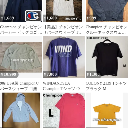
1,689
1,600
999
¥
¥
¥
Champion チャンピオン
【美品】チャンピオン
Champion チャンピオン
パーカー ビッグロゴ ネ
リバースウィーブ Tシ
クルーネックスウェッ
イビー S 裏起毛
ャツ カモフラ 迷彩ポケ
ト M ブラック 黒
ット 白 L
10,999
7,000
1,300
¥
¥
¥
90s USA製 championリ
WINDANDSEA
COLONY 2139 Tシャツ
バースウィーブ 目無
Champion Tシャツ ウィ
ブラック M
し XL
ンダンシー チャンピオ
ン