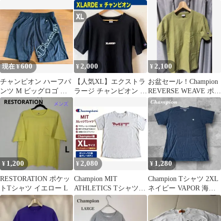
M ブラウン 茶色 ロゴ
XL メンズ ゆったりサ
シャツ⭐︎黒⭐︎M⭐︎センター
イズ
ロゴ⭐︎刺繍⭐︎
600
2,000
2,100
現在 ¥
¥
¥
チャンピオン ハーフパ
【人気XL】エクストラ
お盆セール！Champion
ンツ M ビッグロゴ ※
ラージ チャンピオン リ
REVERSE WEAVE ポケ
紐なし
バースウィーブ コラボ
ットTシャツ
Tシャツ黒
1,200
2,080
1,280
¥
¥
¥
RESTORATION ポケッ
Champion MIT
Champion Tシャツ 2XL
トTシャツ イエロー L
ATHLETICS Tシャツ
ネイビー VAPOR 海外
XL 杢グレー
古着 メンズ 紺色