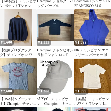
【24h発送】チャンピオ
Champion ショルダーバ
Champion Tシャツ SAN
ン ポケットTシャツ カ
ッグ パープル
FRANCISCO 64 S
ーキ 刺繍ロゴ C8-P30G
1,600
2,555
1,899
¥
¥
¥
【復刻プロダクツタ
Champion チャンピオン
00s チャンピオン エコ
グ】チャンピオン ワン
長袖 Tシャツ ロンT ブ
フリース パーカー 袖ロ
ポイント ロゴ ロンT ネ
ラック 黒 サイズM
ゴ 無地 パープル M
イビー L相当
2,680
1,300
1,599
¥
¥
¥
【USA製ヘビーウェイ
値下げ チャンピオ
【美品】チャンピオン
ト】Champion チャンピ
ン Champion キャッ
ホワイト Tシャツ Lサ
オン T1011 カレッジT
プ 帽子 ゆったり
イズ