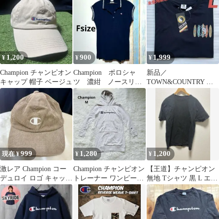
ベースボール
1,200
900
1,999
¥
¥
¥
Champion チャンピオン
Champion ポロシャ
新品／
キャップ 帽子 ベージュ
ツ 濃紺 ノースリー
TOWN&COUNTRY 半
ブ Tシャツ フリー
袖Tシャツ／メンズL
サイズ
999
1,280
1,200
現在 ¥
¥
¥
激レア Champion コー
Champion チャンピオン
【王道】チャンピオン
デュロイ ロゴ キャップ
トレーナー ワンピース
無地 Tシャツ 黒 L エル
ベージュ 男女兼用
長袖 M
サルバドル製 Champion