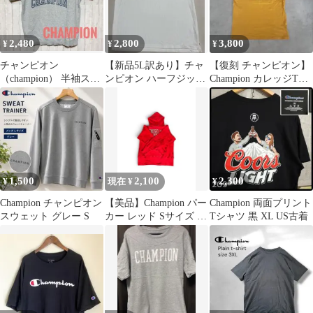
2,480
2,800
3,800
¥
¥
¥
チャンピオン
【新品5L訳あり】チャ
【復刻 チャンピオン】
（champion） 半袖スウ
ンピオン ハーフジップ
Champion カレッジTシ
ェット バックプリン
ポロシャツ 白 メンズ
ャツ マスタード M
ト
1,500
2,100
2,300
¥
現在 ¥
¥
Champion チャンピオン
【美品】Champion パー
Champion 両面プリント
スウェット グレー S
カー レッド Sサイズ 6
Tシャツ 黒 XL US古着
枚目の写真はイメージ
です