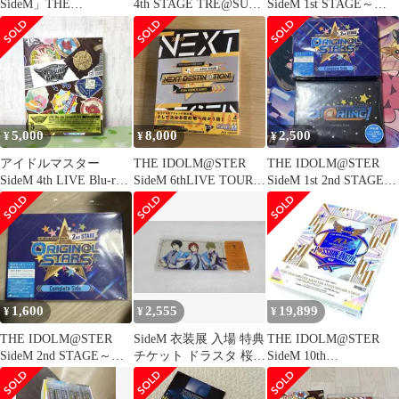
SideM」THE
4th STAGE TRE@SURE
SideM 1st STAGE～
IDOLM@STER SideM
GATE
ST@RTING…
AN…
5,000
8,000
2,500
¥
¥
¥
アイドルマスター
THE IDOLM@STER
THE IDOLM@STER
SideM 4th LIVE Blu-ray
SideM 6thLIVE TOUR
SideM 1st 2nd STAGE 2
初回生産限定盤
NEXT …
本セット
1,600
2,555
19,899
¥
¥
¥
THE IDOLM@STER
SideM 衣装展 入場 特典
THE IDOLM@STER
SideM 2nd STAGE～
チケット ドラスタ 桜庭
SideM 10th
ORIGIN@L…
薫 柏木翼 天道輝
ANNIVERSARY S…