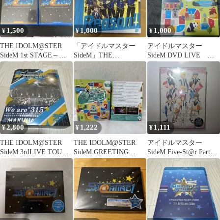
1,500
1,000
1,000
¥
¥
¥
THE IDOLM@STER
「アイドルマスター
アイドルマスター
SideM 1st STAGE～
SideM」THE
SideM DVD LIVE
ST@RTING…
IDOLM@STER SideM
BEYOND THE DREAM
AN…
2,800
1,222
1,111
¥
¥
¥
THE IDOLM@STER
THE IDOLM@STER
アイドルマスター
SideM 3rdLIVE TOUR
SideM GREETING
SideM Five-St@r Party!!
GLORI…
TOUR 2017…
〈完全生産限定…