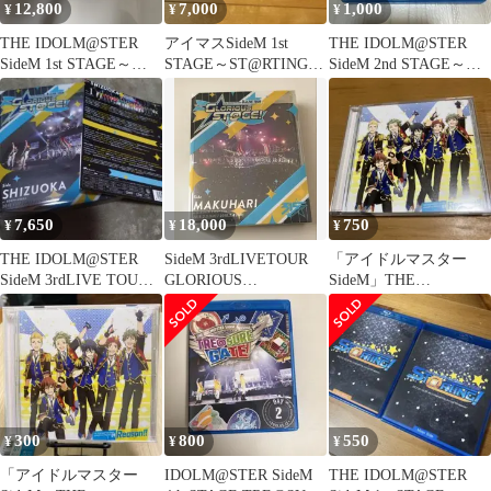
12,800
7,000
1,000
¥
¥
¥
THE IDOLM@STER
アイマスSideM 1st
THE IDOLM@STER
SideM 1st STAGE～
STAGE～ST@RTING
SideM 2nd STAGE～
ST@RTING…
Side M
ORIGIN@L…
7,650
18,000
750
¥
¥
¥
THE IDOLM@STER
SideM 3rdLIVETOUR
「アイドルマスター
SideM 3rdLIVE TOUR
GLORIOUS
SideM」THE
GLORI…
MAKUHARI
IDOLM@STER SideM
AN…
300
800
550
¥
¥
¥
「アイドルマスター
IDOLM@STER SideM
THE IDOLM@STER