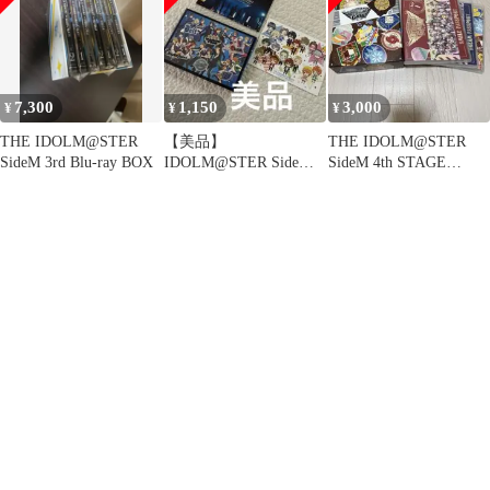
7,300
1,150
3,000
¥
¥
¥
THE IDOLM@STER
【美品】
THE IDOLM@STER
SideM 3rd Blu-ray BOX
IDOLM@STER SideM
SideM 4th STAGE
1st STAGE ST@RTING
TRE@SURE…