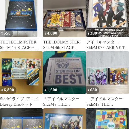
ST…
550
4,800
300
¥
¥
¥
THE IDOLM@STER
THE IDOLM@STER
アイドルマスター
SideM 1st STAGE～
SideM 4th STAGE
SideM 07～ARRIVE TO
ST@RTING…
TRE@SURE…
STAR
6,800
1,600
680
¥
¥
¥
SideM ライブ+アニメ
「アイドルマスター
「アイドルマスター
Blu-ray Discセット
SideM」THE
SideM」THE
IDOLM@STER SideM
IDOLM@STER SideM
ST…
ST…