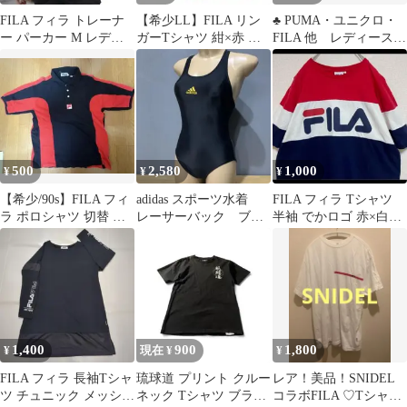
FILA フィラ トレーナ
【希少LL】FILA リン
♣︎ PUMA・ユニクロ・
ー パーカー M レディ
ガーTシャツ 紺×赤 綿
FILA 他 レディースT
ース パープル フード付
100% 福助製 プレッピ
シャツ8枚
き
ー
500
2,580
1,000
¥
¥
¥
【希少/90s】FILA フィ
adidas スポーツ水着
FILA フィラ Tシャツ
ラ ポロシャツ 切替 バ
レーサーバック ブラ
半袖 でかロゴ 赤×白×
イカラー レトロ 古着
ック
紺 M
Ｍ
1,400
900
1,800
¥
現在 ¥
¥
​FILA フィラ 長袖Tシャ
琉球道 プリント クルー
レア！美品！SNIDEL
ツ チュニック メッシュ
ネック Tシャツ ブラッ
コラボFILA ♡Tシャ