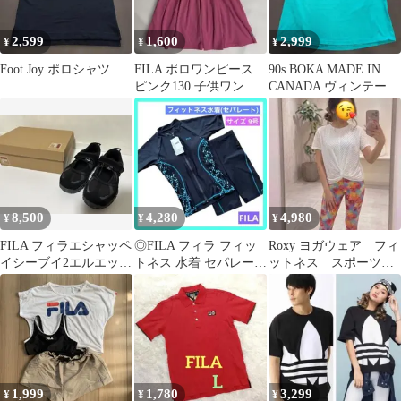
2,599
1,600
2,999
¥
¥
¥
Foot Joy ポロシャツ
FILA ポロワンピース
90s BOKA MADE IN
ピンク130 子供ワンピ
CANADA ヴィンテージ
ース 半袖
シングルステッチ
8,500
4,280
4,980
¥
¥
¥
FILA フィラエシャッペ
◎FILA フィラ フィッ
Roxy ヨガウェア フィ
イシーブイ2エルエック
トネス 水着 セパレート
ットネス スポーツ 3
ス ブラック
レディース 9M 未使用
点セット Mサイズ
c
蜷川コラボ
1,999
1,780
3,299
¥
¥
¥