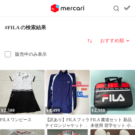
#FILA の検索結果
並び替え
販売中のみ表示
2,500
1,499
2,980
¥
¥
¥
FILA ワンピース
【訳あり】FILA フィラ
FILA 書道セット 新品
ナイロンジャケット ウ
未使用 習字セット 小学
インドブレーカー 紺 白
生 書道道具一式