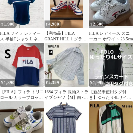
1,900
4,900
2,500
¥
¥
¥
FILA フィラ レディー
【完売品】FILA
FILA レディース スニ
ス 半袖Tシャツ L ネイ
GRANT HILL 1 グラン
ーカー ホワイト 23.5cm
ビー テニス 「F1147
トヒル スニーカー 24.5
1,390
2,399
1,999
¥
¥
¥
【FILA】フィラ トリコ
1684 フィラ 長袖ストラ
【新品未使用タグ付
ロール カラーブロック
イプシャツ【M】白×グ
き】ゆったり4Lサイズ
ロゴプリント Tシャツ
レー さわやか ロゴ刺繍
POLO ライン ロングス
S
カート