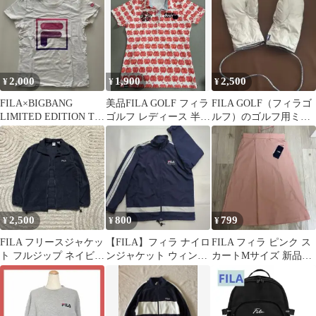
M
2,000
1,900
2,500
¥
¥
¥
FILA×BIGBANG
美品FILA GOLF フィラ
FILA GOLF（フィラゴ
LIMITED EDITION Tシ
ゴルフ レディース 半袖
ルフ）のゴルフ用ミト
ャツ
ポロシャツ M りんご柄
ンライトグレー
2,500
800
799
¥
¥
¥
FILA フリースジャケッ
【FILA】フィラ ナイロ
FILA フィラ ピンク ス
ト フルジップ ネイビー
ンジャケット ウィンド
カートMサイズ 新品未
USA M ワンポイントロ
ブレーカー 刺繍ロゴ 紺
使用
ゴ
J M