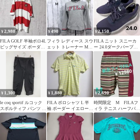
2,980
490
2,150
¥
¥
¥
FILA GOLF 半袖ポロ4L
フィラ レディース スウ
FILA ニット スニーカ
ビッグサイズ ボーダー
ェット トレーナー M
ー 24.0ダークパープル
刺繍ロゴ ラガー
ロゴ カジュアル グレー
ネイビー FC5221W
1,300
1,880
2,690
¥
¥
¥
le coq sportif ルコック
FILA ポロシャツ L 半
時間限定 M FILAフ
スポルティフ パンツ M
袖 ボーダー イエロー
ィラ テニス ハーフパン
ブラック レディース
テニス ゴルフ スポーツ
ツ ショートパンツ ゲー
ムパンツ