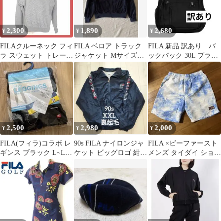
2,300
1,890
2,680
¥
¥
¥
FILAクルーネック フィ
FILA ベロア トラック
FILA 新品 訳あり バ
ラ スウェット トレーナ
ジャケット Mサイズ
ックパック 30L ブラッ
ー グレー 古着 ロゴ刺
ネイビー
ク リュック
繍
2,500
2,980
2,000
¥
¥
¥
FILA(フィラ)コラボ レ
90s FILA ナイロンジャ
FILA ×ビーファースト
ギンス ブラック L~LL
ケット ビッグロゴ 紺
メンズ タイダイ ショー
新品未使用
3L 裏起毛
トパンツ Mサイズ