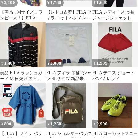
2,100
1,780
1,680
¥
¥
¥
【美品！Mサイズ！ワ
【レトロ古着】FILA フ
FILA レディース 長袖
ンピース！】FILA
ィラ ニットハンチング
ジャージジャケット
GOLFワンピースゴル
チェック ライン ネイビ
フウェア！
ー
1,400
2,800
1,999
¥
¥
¥
美品 FILA ラッシュガ
FILA フィラ 半袖Tシャ
FILA テニス ショート
ード M 日焼け防止 パ
ツ 4Lサイズ 新品未使
パンツ レッド
ーカー ジップアップ ボ
用タグ付き FM3712-3
ーダー
800
1,250
2,900
¥
¥
¥
【FILA 】フィラ バッ
FILA ショルダーバッグ
FILA ローカットスニー