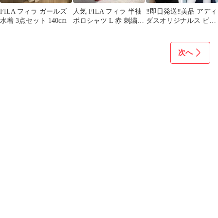
FILA フィラ ガールズ
人気 FILA フィラ 半袖
‼️即日発送‼️美品 アディ
水着 3点セット 140cm
ポロシャツ L 赤 刺繍
ダスオリジナルス ビッ
鹿の子 ゴルフ 美品
グロゴトレフォイル 半
袖T 黒 M
次へ