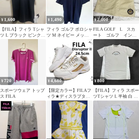
1,600
1,490
2,000
¥
¥
¥
【FILA】フィラ Tシャ
フィラ ゴルフ ポロシャ
FILA GOLF L スカ
ツ L ブラック ピンク
ツ M ネイビー メッシ
ート ゴルフ インナ
ロゴプリント スポーツ
ュ 速乾 メンズ 半袖 良
ー一体型 ベージュ
品
フィラゴルフ
720
4,680
800
¥
¥
¥
スポーツウェア トップ
【限定カラー】FILAフ
【FILA】フィラ スポー
ス FILA
ィラ★ディスラプター
ツTシャツ L 半袖 白 メ
IIホワイト＆ゴールド
ッシュ 吸汗速乾
刺繍24.5