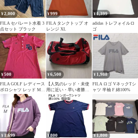
2,000
999
1,399
¥
¥
¥
FILA セパレート水着 3
FILA タンクトップ オ
adidas トレフォイルロ
点セット ブラック
レンジ XL
ゴ
500
6,500
1,988
¥
¥
¥
FILA GOLF レディース
【人気のレッド・未使
FILA ロゴ VネックTシ
ポロシャツ レッド Mサ
用に近い・早い者勝
ャツ 半袖 F 綿100%
イズ
ち・即購入OK】FILA
ボストンバッグ
1,699
800
1,800
¥
¥
¥