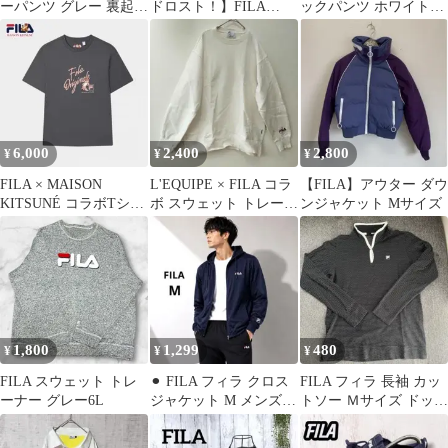
ーパンツ グレー 裏起毛
ドロスト！】FILA
ックパンツ ホワイト
ロゴ サイズL スポーツ
GOLFワンピースゴル
XSサイドライン LA購
フウェア！
入
6,000
2,400
2,800
¥
¥
¥
FILA × MAISON
​L'EQUIPE × FILA コラ
【FILA】アウター ダウ
KITSUNÉ コラボTシャ
ボ スウェット トレーナ
ンジャケット Mサイズ
ツ ユニセックス 美品
ー 白 サイズ38
1,800
1,299
480
¥
¥
¥
FILA スウェット トレ
⚫︎ FILA フィラ クロス
FILA フィラ 長袖 カッ
ーナー グレー6L
ジャケット M メンズ
トソー Ｍサイズ ドット
ロゴ刺繍 ランニング ジ
柄 水玉 ハーフボタン
ム
黒