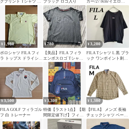
クプリント Tシャツ オ
ブラック ロゴ入り
カー/27.0cm/イエロ
ーバーサイズ ブルー L
ー/FC4216 043
相当
1,980
780
3,280
¥
¥
¥
ポロシャツ FILA フィ
【美品】FILA フィラ
FILA Tシャツ L 黒 ブラ
ラ トップス ドライシャ
エンボスロゴ Tシャツ
ック ワンポイント刺繡
ツ 半袖 メンズ レディ
グレー Oサイズ 大きめ
ロゴ 半袖
ース
3,500
3,300
1,380
¥
¥
¥
FILA GOLF フィラゴル
特価【ラスト1点】【期
【FILA】 メンズ 長袖
フ 白 トレーナー
間限定値下げ】フィラ
チェックシャツ ベージ
FILA リュックサック 1
ュ Mサイズ【183】
点