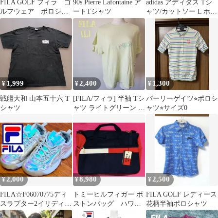
FILA GOLF フィラ ゴ
90s Pierre Lafontaine ア
adidas アディダス Tシ
ルフウェア ポロシャ
ートTシャツ
ャツ/カットソー L ホワ
ツワンピース 半袖
イト メンズ
白 紺
1,999
2,400
1,300
¥
¥
¥
戦艦大和 山本五十六 T
[FILA/フィラ] 半袖 Tシ
パーリーゲイツ⭐︎ポロシ
シャツ
ャツ ライトグリーン M
ャツ⭐︎サイズ0
スポーツMIX
2,000
8,980
2,500
¥
¥
¥
FILA☆F06070775ディ
トミーヒルフィガー ボ
FILA GOLF レディース
スラプター2イリディセ
ストンバッグ ハワイ
花柄半袖ポロシャツ
ント ２４cm
購入品