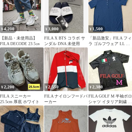
4,200
3,000
1,500
¥
¥
¥
【新品・未使用品】
FILA X BTS コラボ サ
「新品激安」FILA フィ
FILA DECODE 23.5㎝
ンダル DNA 未使用
ラ ゴルフウェア LL 細
身 ポロシャツ ネイビ
ー
2,200
2,550
2,380
¥
¥
¥
FILA スニーカー
FILA ナイロンフードパ
FILA GOLF M 半袖ポロ
25.5cm 厚底 ホワイト
ーカー
シャツ イタリア刺繍 吸
汗速乾 千鳥柄 ブラック