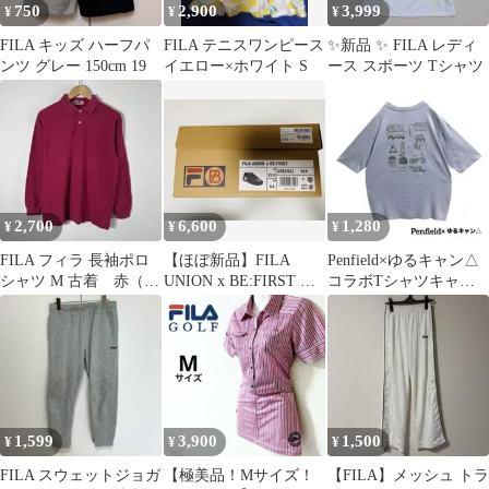
750
2,900
3,999
¥
¥
¥
FILA キッズ ハーフパ
FILA テニスワンピース
✨新品 ✨ FILA レディ
ンツ グレー 150cm 19
イエロー×ホワイト S
ース スポーツ Tシャツ
2,700
6,600
1,280
¥
¥
¥
FILA フィラ 長袖ポロ
【ほぼ新品】FILA
Penfield×ゆるキャン△
シャツ M 古着 赤（エ
UNION x BE:FIRST ス
コラボTシャツキャン
ンジ・ボルドー系）
ニーカー 23.0cm
プデザイン人気アニメ
イラスト
1,599
3,900
1,500
¥
¥
¥
FILA スウェットジョガ
【極美品！Mサイズ！
【FILA】メッシュ トラ