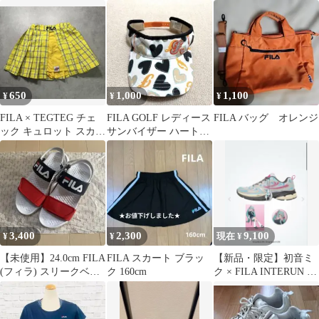
切替 ブラック LL
ク
ツ フリーサイズ 白
650
1,000
1,100
¥
¥
¥
FILA × TEGTEG チェ
FILA GOLF レディース
FILA バッグ オレンジ
ック キュロット スカー
サンバイザー ハート柄
ト 105 黄色
スパンコール
3,400
2,300
9,100
¥
¥
現在 ¥
【未使用】24.0cm FILA
FILA スカート ブラッ
【新品・限定】初音ミ
(フィラ) スリークベル
ク 160cm
ク × FILA INTERUN v2
トラップサンダル
SNKRDUNK限定