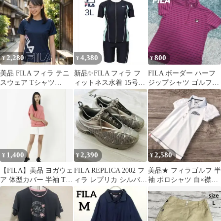
2,280
4,380
800
¥
¥
¥
美品 FILA フィラ テニ
新品✨FILA フィラ フ
FILA ボーダー ハーフ
スウェア Tシャツ
ィットネス水着 15号
ジップシャツ ゴルフウ
《LL》ネイビー レディ
3L セパレート ブラッ
ェア M
ース
ク
1,400
2,390
2,580
¥
¥
¥
【FILA】美品 ヨガウェ
FILA REPLICA 2002 フ
美品★ フィラゴルフ 半
ア 体型カバー 半袖 Tシ
ィラ レプリカ シルバー
袖 ポロシャツ 白×襟元
ャツ LL ピンク 水陸両
23.5cm
豹柄 レオパード レディ
用
ースM