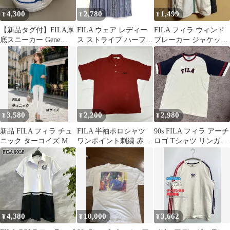
4,300
2,780
1,499
¥
¥
¥
【新品タグ付】FILA厚
FILA ウェア レディー
FILA フィラ ウィンド
底スニーカー Gene
ス ストライプ ハーフジ
ブレーカー ジャケット
23.0cm ブルー/グリーン
ップ ポロシャツ
レディース ジュニア M
3,580
2,200
2,980
¥
¥
¥
新品 FILA フィラ チュ
FILA 半袖ポロシャツ
90s FILA フィラ アーチ
ニック ターコイズ M
ワンポイント刺繍 赤
ロゴ Tシャツ リンガー
USA製 90s カジュアル
T
4,380
10,000
3,662
¥
¥
¥