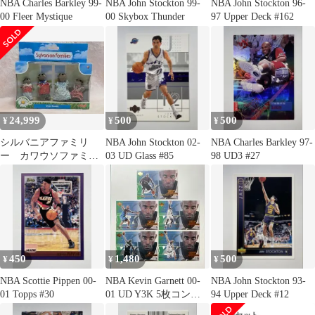
NBA Charles Barkley 99-
NBA John Stockton 99-
NBA John Stockton 96-
00 Fleer Mystique
00 Skybox Thunder
97 Upper Deck #162
24,999
500
500
¥
¥
¥
シルバニアファミリ
NBA John Stockton 02-
NBA Charles Barkley 97-
ー カワウソファミリ
03 UD Glass #85
98 UD3 #27
ー UK 海外 オープ
ンハンド
450
1,480
500
¥
¥
¥
NBA Scottie Pippen 00-
NBA Kevin Garnett 00-
NBA John Stockton 93-
01 Topps #30
01 UD Y3K 5枚コンプ
94 Upper Deck #12
セット