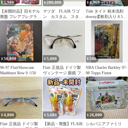
5,980
280,000
4,969
¥
¥
¥
【未開封品】旧モデル
マツダ FLAIR ワゴ
Tide タイド 粉末洗剤
廃盤 フレアフレグラン
ン カスタム スタイ
downy柔軟剤入り 8.5kg
ス 超特大1200mL 2個セ
ルXS 平成25年 車検2
洗濯用品 粉洗剤
ット
年付き
50,890
5,000
500
¥
¥
¥
96-97 FlairShowcase
Flair 正規品 ドイツ製
NBA Charles Barkley 97-
Mashburn Row 0 /150
ヴィンテージ 眼鏡 フレ
98 Topps Finest
アー メガネ
4,800
3,680
26,000
¥
¥
¥
Flair 正規品 ドイツ製
【新品・廃盤】FLAIR
シルバニアファミリ