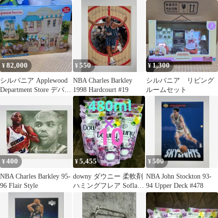
ネス P&G FAFA ソフラ
リー
アロマリッチ
ン
82,000
550
1,300
¥
¥
¥
シルバニア Applewood
NBA Charles Barkley
シルバニア リビング
Department Store デパー
1998 Hardcourt #19
ルームセット
ト
400
5,455
500
¥
¥
¥
NBA Charles Barkley 95-
downy ダウニー 柔軟剤
NBA John Stockton 93-
96 Flair Style
ハミングフレア Soflan
94 Upper Deck #478
LENOR イロカ