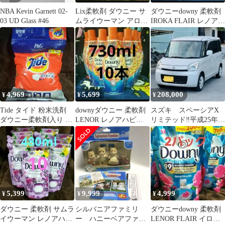
NBA Kevin Garnett 02-
Lix柔軟剤 ダウニー サ
ダウニーdowny 柔軟剤
03 UD Glass #46
ムライウーマン アロマ
IROKA FLAIR レノアハ
リッチ ハミングフレア
ピネス P&G
イロカ
4,969
5,699
208,000
¥
¥
¥
Tide タイド 粉末洗剤
downyダウニー 柔軟剤
スズキ スペーシアX
ダウニー柔軟剤入り 大
LENOR レノアハピネ
リミテッド‼️平成25年‼️
容量 8.5kg 洗濯用品
ス FAFA Soflan
距離10万㌔‼️乗って帰れ
ます
5,399
9,999
4,999
¥
¥
¥
ダウニー 柔軟剤 サムラ
シルバニアファミリ
ダウニーdowny 柔軟剤
イウーマン レノアハピ
ー ハニーベアファミ
LENOR FLAIR イロカ