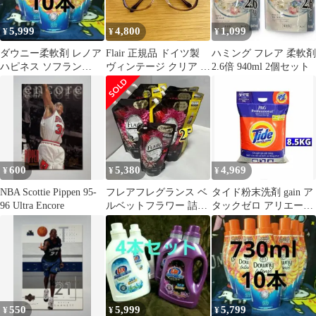
5,999
4,800
1,099
¥
¥
¥
ダウニー柔軟剤 レノア
Flair 正規品 ドイツ製
ハミング フレア 柔軟剤
ハピネス ソフラン
ヴィンテージ クリア 眼
2.6倍 940ml 2個セット
P&G IROKA ハミング
鏡 フレアー メガネ
フレア
600
5,380
4,969
¥
¥
¥
NBA Scottie Pippen 95-
フレアフレグランス ベ
タイド粉末洗剤 gain ア
96 Ultra Encore
ルベットフラワー 詰替
タックゼロ アリエール
1000ml×6袋＋400ml
NANOX さらさ ボール
ド
550
5,999
5,799
¥
¥
¥