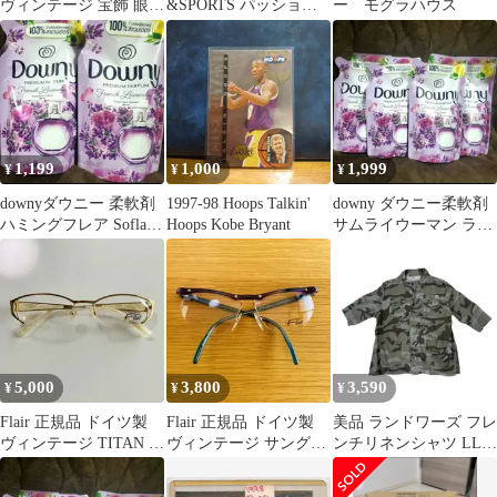
ヴィンテージ 宝飾 眼鏡
&SPORTS パッション
ー モグラハウス
フレアー メガネ
トロピカル 柔軟剤 詰替
え
1,199
1,000
1,999
¥
¥
¥
downyダウニー 柔軟剤
1997-98 Hoops Talkin'
downy ダウニー柔軟剤
ハミングフレア Soflan
Hoops Kobe Bryant
サムライウーマン ラン
FAFA P&G
ドリン FAFA LENOR
5,000
3,800
3,590
¥
¥
¥
Flair 正規品 ドイツ製
Flair 正規品 ドイツ製
美品 ランドワーズ フレ
ヴィンテージ TITAN 眼
ヴィンテージ サングラ
ンチリネンシャツ LL
鏡 フレアー メガネ
ス 眼鏡 フレアー メガ
カモフラ柄 迷彩 麻100
ネ
半袖