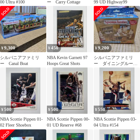
00 Ultra #100
ー Carry Cottage
99 UD Highway99
9,300
450
9,200
¥
¥
¥
シルバニアファミリ
NBA Kevin Garnett 97
シルバニアファミリ
ー Canal Boat
Hoops Great Shots
ー ダイニングルー
ム ファニチャーセッ
ト
500
500
550
¥
¥
¥
NBA Scottie Pippen 01-
NBA Scottie Pippen 00-
NBA Scottie Pippen 03-
02 Fleer Shoebox
01 UD Reserve #68
04 Ultra #154