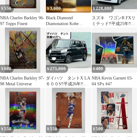
550
3,000
228,000
¥
¥
¥
NBA Charles Barkley 96-
Black Diamond
スズキ ワゴンR FXリ
97 Topps Finest
Diamonation Kobe
ミテッド‼️平成25年‼️距
Bryant
離11.5万㌔‼️コミコミ
600
275,000
400
¥
¥
¥
NBA Charles Barkley 97-
ダイハツ タントX LA
NBA Kevin Garnett 03-
98 Metal Universe
６００S‼️平成26年‼️距
04 SPx #47
離10万km‼️乗って帰れ
ます
550
550
500
¥
¥
¥