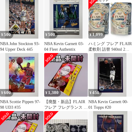
500
500
1,099
¥
¥
¥
NBA John Stockton 93-
NBA Kevin Garnett 03-
ハミング フレア FLAIR
94 Upper Deck 445
04 Fleer Authentix
柔軟剤 詰替 940ml 2個
セットハミング
600
1,380
450
¥
¥
¥
NBA Scottie Pippen 97-
【廃盤・新品】FLAIR
NBA Kevin Garnett 00-
98 UD3 #35
フレア フレグランス 柔
01 Topps #20
軟剤 ベルベット&フラ
ワー