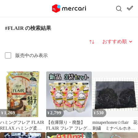
#FLAIR の検索結果
並び替え
販売中のみ表示
1,269
2,799
530
¥
¥
¥
ハミングフレア FLAIR
【在庫限り・廃盤】
minaperhonen☆flair 花
RELAX ハミング柔軟
FLAIR フレア フレグラ
刺繍 ミナペルホネン
剤 詰め替え リフィル
ンス スタイリングミス
ハギレ