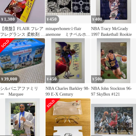
1,380
450
400
¥
¥
¥
【廃盤】FLAIR フレア
minaperhonen☆flair
NBA Tracy McGrady
フレグランス 柔軟剤 ベ
anemone ミナペルホネ
1997 Basketball Rookie
ルベット&フラワー 詰
ンハギレ
め替え
39,000
450
500
¥
¥
¥
シルバニアファミリ
NBA Charles Barkley 98-
NBA John Stockton 96-
ー Marquee
99 E-X Century
97 SkyBox #121