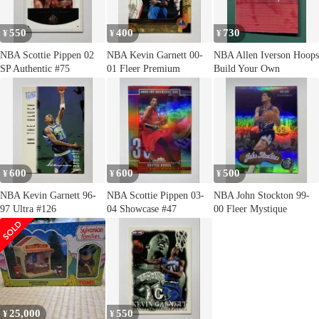
550
400
730
¥
¥
¥
NBA Scottie Pippen 02
NBA Kevin Garnett 00-
NBA Allen Iverson Hoops
SP Authentic #75
01 Fleer Premium
Build Your Own
600
600
500
¥
¥
¥
NBA Kevin Garnett 96-
NBA Scottie Pippen 03-
NBA John Stockton 99-
97 Ultra #126
04 Showcase #47
00 Fleer Mystique
25,000
550
¥
¥