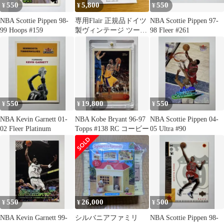
550
5,800
550
¥
¥
¥
NBA Scottie Pippen 98-
専用Flair 正規品ドイツ
NBA Scottie Pippen 97-
99 Hoops #159
製ヴィンテージ ツーブ
98 Fleer #261
リッジ 眼鏡 フレアー
メガネ
550
19,800
550
¥
¥
¥
NBA Kevin Garnett 01-
NBA Kobe Bryant 96-97
NBA Scottie Pippen 04-
02 Fleer Platinum
Topps #138 RC コービー
05 Ultra #90
550
26,000
500
¥
¥
¥
NBA Kevin Garnett 99-
シルバニアファミリ
NBA Scottie Pippen 98-