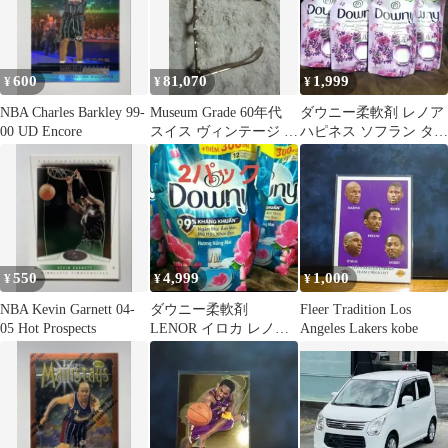
600
81,070
1,999
¥
¥
¥
NBA Charles Barkley 99-
Museum Grade 60年代
ダウニー柔軟剤 レノア
00 UD Encore
スイス ヴィンテージ フ
ハピネス ソフラン タイ
レア(Flair)
ド P&G IROKA ラボン
550
4,999
1,000
¥
¥
¥
NBA Kevin Garnett 04-
ダウニー柔軟剤
Fleer Tradition Los
05 Hot Prospects
LENOR イロカ レノア
Angeles Lakers kobe
ハピネス P&G フレア
ハミンク