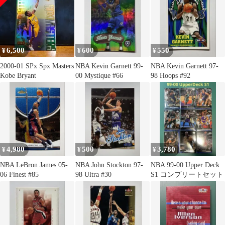
6,500
600
550
¥
¥
¥
2000-01 SPx Spx Masters
NBA Kevin Garnett 99-
NBA Kevin Garnett 97-
Kobe Bryant
00 Mystique #66
98 Hoops #92
4,980
500
3,780
¥
¥
¥
NBA LeBron James 05-
NBA John Stockton 97-
NBA 99-00 Upper Deck
06 Finest #85
98 Ultra #30
S1 コンプリートセット