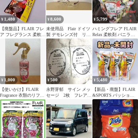
メガネ 高級フレー
ム ブランドメガネ
1,480
8,600
5,799
¥
¥
¥
【廃盤品】FLAIR フレ
未使用品 Flair ドイツ
ハミングフレア FLAIR
ア フレグランス 柔軟剤
製 デモレンズ付 リム
Relax 柔軟剤 バニラ&
ベルベット&フラワー
レスメガネ 超軽量
シダーウッドの香り
超弾性
1,000
500
5,480
¥
¥
¥
【使いかけ】FLAIR
永野芽郁 サイン メッ
【新品・廃盤】FLAIR
Fragrance 衣類のリフレ
セージ 2枚 フレアフ
&SPORTS パッション
ッシュミスト
レグランス
トロピカル 柔軟剤 花王