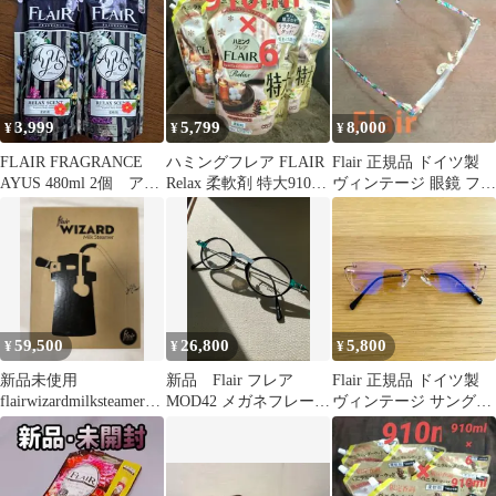
特大
ト 3袋
3,999
5,799
8,000
¥
¥
¥
FLAIR FRAGRANCE
ハミングフレア FLAIR
Flair 正規品 ドイツ製
AYUS 480ml 2個 アー
Relax 柔軟剤 特大910ml
ヴィンテージ 眼鏡 フレ
ユス フレア
6袋 詰め替え
アー メガネ
59,500
26,800
5,800
¥
¥
¥
新品未使用
新品 Flair フレア
Flair 正規品 ドイツ製
flairwizardmilksteamerフ
MOD42 メガネフレー
ヴィンテージ サングラ
レアウィザードスチー
ム ドイツ製 ヴィン
ス 眼鏡 フレアー メガ
マー
テージ レディースメ
ネ
ガネ 丸メガネ ヴィ
ンテージメガネ 黒縁