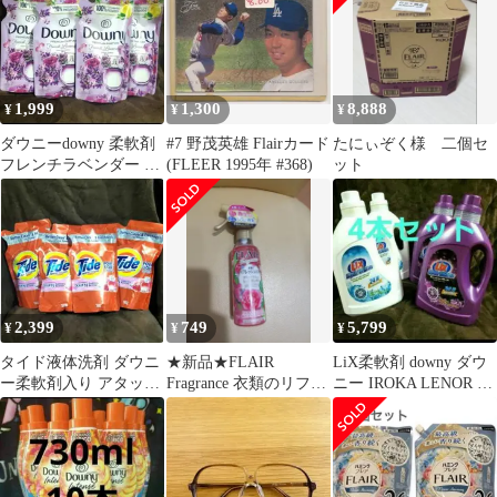
1,999
1,300
8,888
¥
¥
¥
ダウニーdowny 柔軟剤
#7 野茂英雄 Flairカード
たにぃぞく様 二個セ
フレンチラベンダー 詰
(FLEER 1995年 #368)
ット
め替え リフィル 4個セ
ット
2,399
749
5,799
¥
¥
¥
タイド液体洗剤 ダウニ
★新品★FLAIR
LiX柔軟剤 downy ダウ
ー柔軟剤入り アタック
Fragrance 衣類のリフレ
ニー IROKA LENOR
ゼロ アリエール ボール
ッシュミスト
FLAIR
ド さらさ