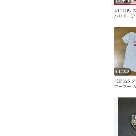
7,999
¥
1/144 H
バリアーア
部分塗装済
1,100
¥
【新品タグ
アーマー 
ツ YLG 15