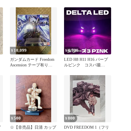
ルティング 牛革 44
10,099
4,700
¥
¥
ガンダムカード Freedom
LED H8 H11 H16 パープ
Ascension テープ有り
ルピンク コスパ最
1BOX 未開封
強 シリーズ3
500
800
¥
¥
イ
☆【非売品】日清 カップ
DVD FREEDOM 1（フリ