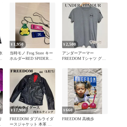
1,950
2,500
¥
¥
水
当時モノ Frog Store キー
アンダーアーマー
ッ
ホルダーRED SPIDERホ
FREEDOM Tシャツ グレ
イッスル
ー 星条旗 SM 美品
17,900
660
¥
¥
り
FREEDOM ダブルライダ
FREEDOM 高橋歩
ースジャケット 本革 キ