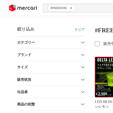
ンツにスキップ
#FREEDOM
絞り込み
#FR
クリア
カテゴリー
販売
ブランド
サイズ
販売状況
出品者
2,980
¥
LED H8 H
商品の状態
ンレモン 
神 コスパ