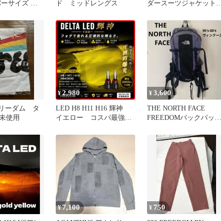
バーサイズ 半
ド ミッドレングス
ダースーツジャケッ
ホワイトブラック 34
イズ
2,980
3,600
¥
¥
 フリーダム タ
LED H8 H11 H16 輝神
THE NORTH FACE
未使用
イエロー コスパ最強
FREEDOMバックパッ
フォグ走りワンオフ
ヴィンテージ アウトド
7,100
750
¥
¥