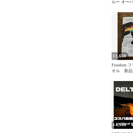
ルー オー
袖 古着
1,650
¥
Freedom
オル 新品
4,980
¥