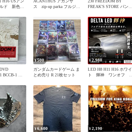
11 H16 USアン
ACANTHUS アカンサ
230 FREEDOM BY
ールド 新色
ス zip-up parka フルジッ
FREAK'S STORE パン
プ フーディ
くすみピンク
500
2,980
¥
¥
DVD
ガンダムカードゲーム ま
LED H8 H11 H16 ホワイ
1 BCCB-1 限
とめ売り R 21枚セット
ト 輝神 ワンオフ 
品
るい フォグ走り！
6,600
2,190
¥
¥