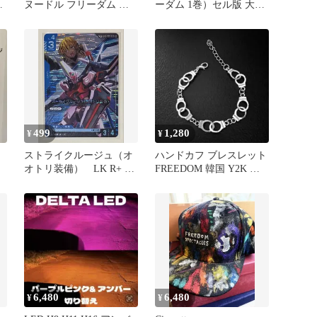
ト
ヌードル フリーダム 大
ーダム 1巻）セル版 大友
サ
友克洋 オリジナルフィギ
克洋
ュア
499
1,280
¥
¥
ストライクルージュ（オ
ハンドカフ ブレスレット
ク
オトリ装備） LK R+ パ
FREEDOM 韓国 Y2K ス
ア
ラレル
トリート ユニセックス
6,480
6,480
¥
¥