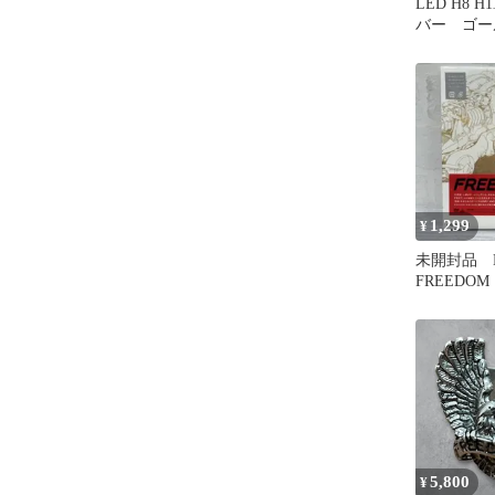
LED H8 H
バー ゴ
コスパ最強
1,299
¥
未開封品 
FREEDOM 
定版 非売
5,800
¥