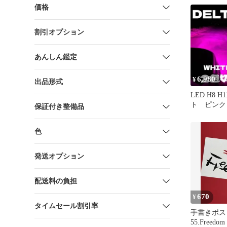
価格
割引オプション
あんしん鑑定
6,980
¥
出品形式
LED H8 H
ト ピンク
保証付き整備品
え ワンオ
色
発送オプション
配送料の負担
670
¥
タイムセール割引率
手書きポス
55.Freedom