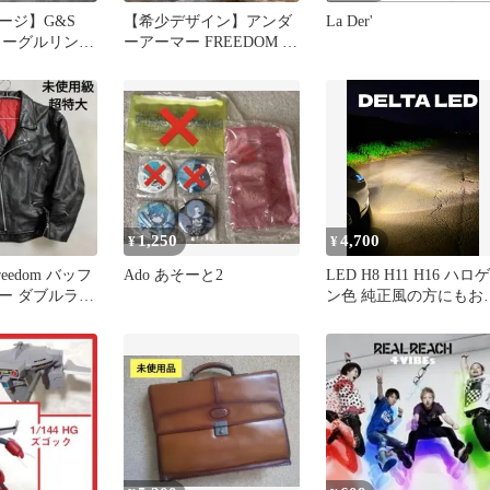
ージ】G&S
【希少デザイン】アンダ
La Der'
 イーグルリング
ーアーマー FREEDOM T
OM」シルバー
シャツ 星条旗ロゴ S
1,250
4,700
¥
¥
eedom バッフ
Ado あそーと2
LED H8 H11 H16 ハロゲ
ー ダブルライ
ン色 純正風の方にもお
 赤キルト
すめ！コスパ最強