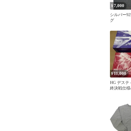
7,000
¥
シルバー92
グ
11,000
¥
HG デスティ
終決戦仕様
フリーダム
ット