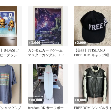
ーサイズ Tシャツ XL
ト パープルピンク
3,666
2,000
¥
¥
B-DASH /
ガンダムカードゲーム
【美品】FTISLAND
M ビーダッシュ
マスターガンダム LR+
FREEDOM キャップ帽
アナログ
パラレル
80,000
8,000
¥
¥
fe Tシャツ XL ブ
freedom RK サーフボー
FREEDOM シングルラ