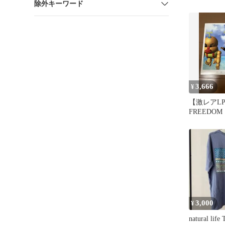
除外キーワード
3,666
¥
【激レアLP】
FREEDO
レコード 
3,000
¥
natural li