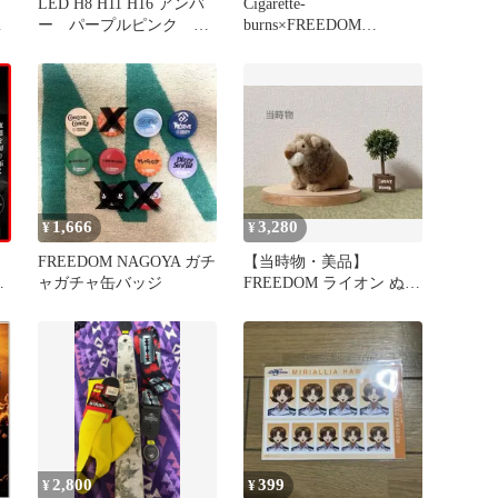
LED H8 H11 H16 アンバ
Cigarette-
ツ
ー パープルピンク 切
burns×FREEDOM
り替え 数量限定
SPECTACLES
1,666
3,280
¥
¥
FREEDOM NAGOYA ガチ
【当時物・美品】
明
ャガチャ缶バッジ
FREEDOM ライオン ぬい
ぐるみ レトロ ヴィンテ
ージ
2,800
399
¥
¥