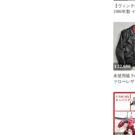
【ヴィンテ
1986年製
「FREED
カラー
22,600
¥
未使用級 Fr
ァローレザ
ダース 52