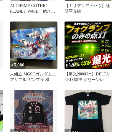
ALCHEMY GOTHIC、
【ミリアリア・ハウ】証
PLANET WAVE 他スト
明写真館
ラップ3本セット
5,980
2,980
¥
¥
未組立 MGSDガンダムエ
【爆光28000lm】DELTA
す
アリアル ガンプラ 機動
LED 輝神 グリーンレモ
戦士ガンダム 水星の魔女
ン H8 H11 H16 HB4対応
新品
フォグランプ 爆光LED
CSP搭載 360度調整 高耐
久 IP67 FREEDOM正
規 コスパ最強モデル