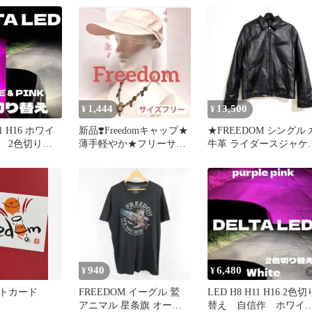
1,444
13,500
¥
¥
11 H16 ホワイ
新品❣️Freedomキャップ★
★FREEDOM シングル 
 2色切り替
薄手軽やか★フリーサイ
牛革 ライダースジャケ
フ
ズ★ライトPK★小顔効果
ト ブラック 3L 新同
940
6,480
¥
¥
トカード
FREEDOM イーグル 鷲
LED H8 H11 H16 2色切
アニマル 星条旗 オーバ
替え 自信作 ホワイ