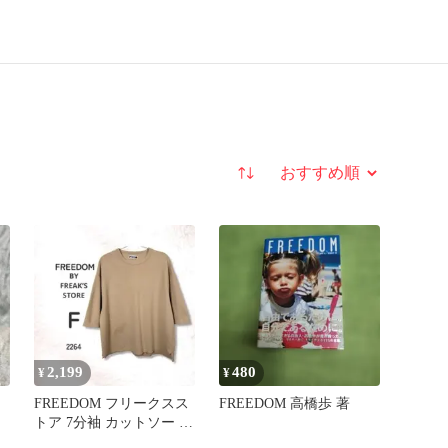
並び替え
2,199
480
¥
¥
フ
FREEDOM フリークスス
FREEDOM 高橋歩 著
トア 7分袖 カットソー 綿
混 ゆったり ベージュ