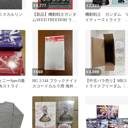
8,777
2,222
¥
¥
5 スカルリン
【新品】機動戦士ガンダ
機動戦士 ガンダム 
ムSEED FREEDOM ライ
イティーストライク 
ジングフリーダムガンダ
リーダム ヘッド型 
ム
ピーカー
660
4,000
¥
¥
ニーSpecII最
HG 1/144 ブラックナイト
【中古バラ売り】MBス
&ストライク
スコードカルラ用 海外製
トライクフリーダム〈
弐式光の翼セ
水転写デカール
バイバル〉 外箱のみ