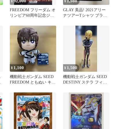
92,000
1,980
¥
¥
FREEDOM フリーダム オ
GLAY 美品! 2021アリー
リンピア60周年記念ジャ
ナツアーTシャツ ブラッ
ケット 2XL #LYFT
ク サイズM
1,100
1,500
¥
¥
ス
機動戦士ガンダム SEED
機動戦士ガンダム SEED
ジ
FREEDOM ともぬい キラ
DESTINY ステラ フィギ
ピ
・ ヤマト
ア