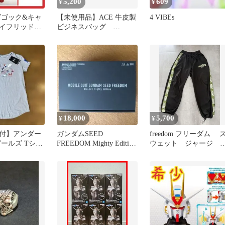
5,200
609
¥
¥
G ズゴック&キャ
【未使用品】ACE 牛皮製
4 VIBEs
イフリッド他
ビジネスバッグ
完成品 セット
「FREEDOM IVY」
18,000
5,700
¥
¥
付】アンダー
ガンダムSEED
freedom フリーダム 
ガールズ Tシャ
FREEDOM Mighty Edition
ウェット ジャージ 
0FREEDOM
Blu-ray
ョガーパンツ オリン
ア