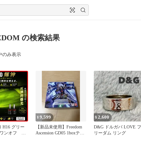
EEDOM の検索結果
中のみ表示
9,599
2,600
¥
¥
11 H16 グリー
【新品未使用】Freedom
D&G ドルガバ LOVE 
ワンオフ 輝
Ascension GD05 1boxテー
リーダム リング
最強モデル
プカット