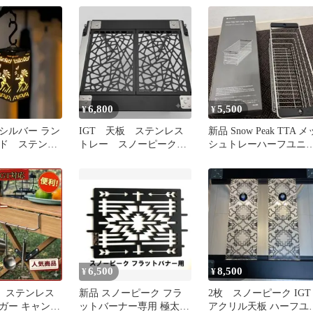
6,800
5,500
¥
¥
シルバー ラン
IGT 天板 ステンレス
新品 Snow Peak TTA メ
ド ステンレ
トレー スノーピーク
シュトレーハーフユニ
ルゼロ
1ユニット 1/f SPACE ①
ト深型 CK-226
6,500
8,500
¥
¥
応】ステンレス
新品 スノーピーク フラ
2枚 スノーピーク IGT
ガー キャンプ
ットバーナー専用 極太鉄
アクリル天板 ハーフユ