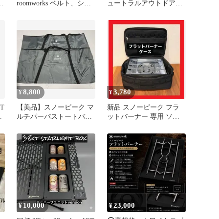
2
roomworks ベルト、ショ
ュートラルアウトドア
付
ート吊り手、収納袋付
テーブル 机 キャンプ
8,800
3,780
¥
¥
T
【美品】スノーピーク マ
新品 スノーピーク フラ
ー
ルチパーパストートバッ
ットバーナー 専用 ソフ
ト
グ L 2個セット
トケース 人気のブラック
10,000
23,000
¥
¥