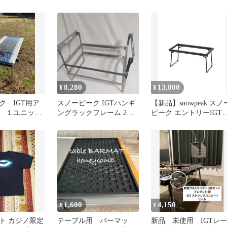
k互換 夏
板５ｍｍ 五徳 IGT
ット ゴールゼロ
8,280
13,800
¥
¥
ク IGT用ア
スノーピーク IGTハンギ
【新品】snowpeak スノ
 １ユニット
ングラックフレーム 2段
ピーク エントリーIGT
明
セット CK-220
ラック フレームのみ
1,600
4,150
¥
¥
ト カジノ限定
テーブル用 バーマッ
新品 未使用 IGTレー