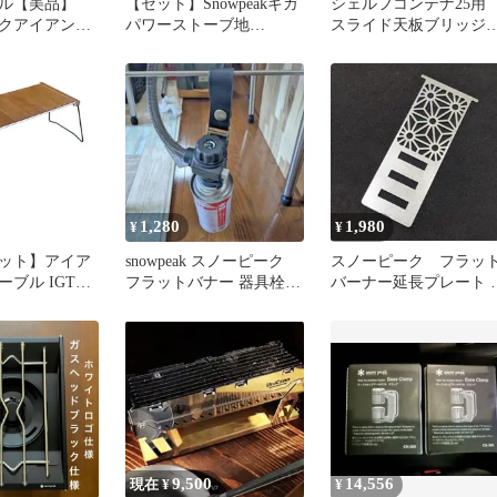
ール【美品】
【セット】Snowpeakギガ
シェルフコンテナ25
クアイアング
パワーストーブ地
スライド天板ブリッジ
ル フレーム
camphills OD缶キャップ
ーブル オーダー承り
す
1,280
1,980
¥
¥
ット】アイア
snowpeak スノーピーク
スノーピーク フラッ
ブル IGT規
フラットバナー 器具栓
バーナー延長プレート 
プ用品 ユニッ
レザーホルダーベルトBK
シナガプレート スノ
トバーナー利用
プテーブル 折
ブル アウトド
 スリム 木製
収納袋付 天然
ト キャンプテ
ル ウッドテーブル
9,500
14,556
現在 ¥
¥