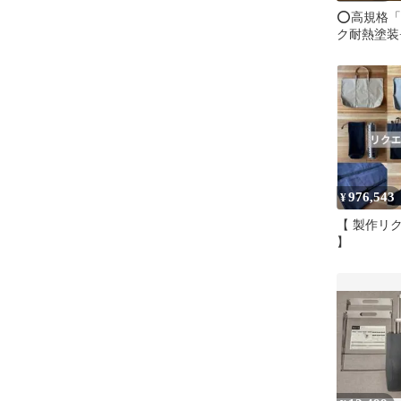
⭕️高規格
ク耐熱塗装
ゴ仕様」 
フラットバ
450R
976,543
¥
【 製作リ
】