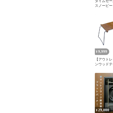
タイムセ
スノーピー
リルテーブ
3ユニット
9,999
¥
【アウトレ
ンウッドテー
格 キャン
ト フラッ
可 キャン
り畳みテー
アテーブル
クッション
木 プレー
ーブ
23,000
¥