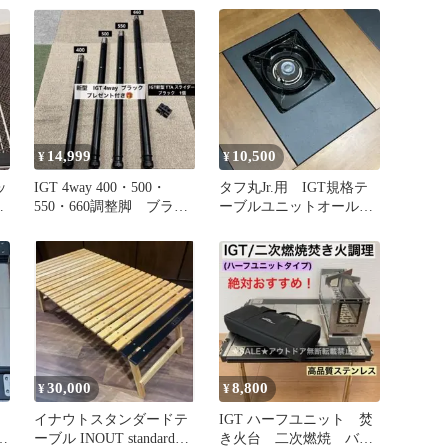
14,999
10,500
¥
¥
ッ
IGT 4way 400・500・
タフ丸Jr.用 IGT規格テ
ッ
550・660調整脚 ブラッ
ーブルユニットオールブ
ク スノーピーク
ラックバージョン「塊」
30,000
8,800
¥
¥
イナウトスタンダードテ
IGT ハーフユニット 焚
ニ
ーブル INOUT standard
き火台 二次燃焼 バー