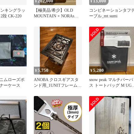
202,000
13,000
¥
¥
k ハンキングラッ
【極美品/希少】OLD
コンビネーションタフ
段 CK-220
MOUNTAIN × NORAsフ
ーブル_mt.sumi
レーム リムジン
5,750
5,280
¥
¥
ニムローズポ
ANOBA クロスギアスタ
snow peak マルチパーパ
ナーケース
ンド用_1UNITフレーム
ス トートバッグ M UG-
『FB対応版Ver.2』
140