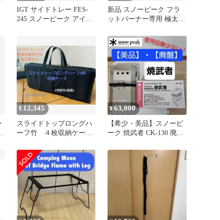
IGT サイドトレー FES-
新品 スノーピーク フラ
245 スノーピーク アイア
ットバーナー専用 極太
ングリルテーブル 廃盤
鉄板５ｍｍ 五徳 IGT
12,345
63,000
¥
¥
ー
スライドトップロングハ
【希少・美品】スノーピ
ーフ竹 ４枚収納ケー
ーク 焼武者 CK-130 廃盤
ス 改良品
品