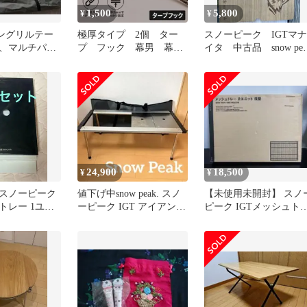
1,500
5,800
¥
¥
アングリルテー
極厚タイプ 2個 ター
スノーピーク IGTマナ
、マルチパー
プ フック 幕男 幕
イタ 中古品 snow pea
Lセット
子 ワンダラウト マッ
汚れ有ります
クワン ②
24,900
18,500
¥
¥
スノーピーク
値下げ中snow peak. スノ
【未使用未開封】 スノ
トレー 1ユニ
ーピーク IGT アイアング
ピーク IGTメッシュト
ク 2点セット
リルテーブルセット
ー 2ユニット 浅型 廃盤
少