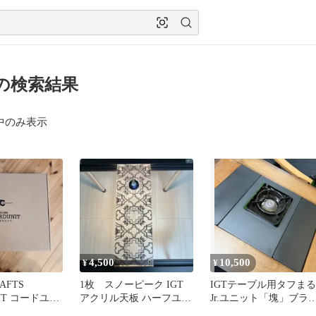
T の検索結果
中のみ表示
4,500
10,500
¥
¥
AFTS
1枚 スノーピーク IGT
IGTテーブル用タフまる
NIT コードユニ
アクリル天板 ハーフユニ
Jr.ユニット「塊」ブラ
ット ゴールゼロ
クver.