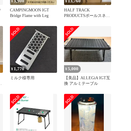
3,900
13,760
¥
¥
テ
CAMPINGMOON IGT
HALF TRACK
Bridge Flame with Leg
PRODUCTSポールスネー
クスキン + パイルドライ
バー
1,770
5,000
¥
¥
ミルク様専用
【美品】ALLEGiA IGT互
換 アルミテーブル