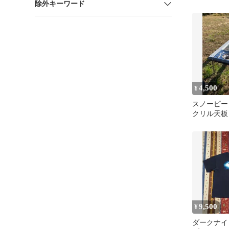
除外キーワード
snow pea
4,500
¥
スノーピー
クリル天板
サイズ 透
9,500
¥
ダークナイ