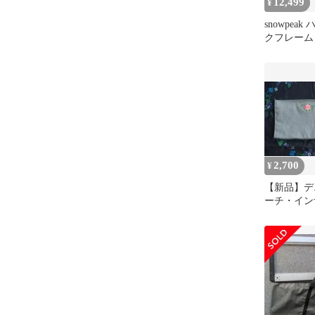
12,499
¥
snowpea
クフレーム 2
2,700
¥
【新品】デ
ーチ・イン