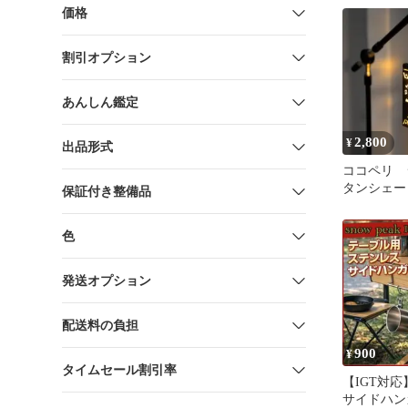
価格
割引オプション
あんしん鑑定
2,800
¥
出品形式
ココペリ 
タンシェー
保証付き整備品
ス ゴー
Helio5000
色
発送オプション
配送料の負担
900
¥
タイムセール割引率
【IGT対
サイドハン