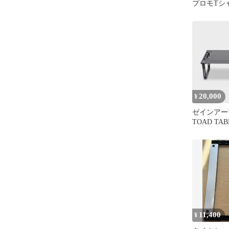
プロモTシャ
品 XL相当
20,000
¥
ゼインアー
TOAD TA
ドテーブル
11,400
¥