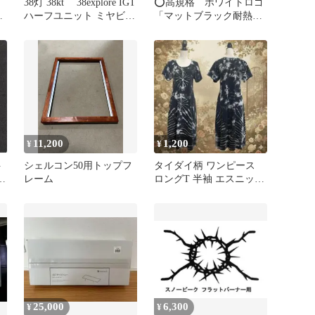
用
38灯 38kt 38explore IGT
⭕️高規格 ホワイトロゴ
テ
ハーフユニット ミヤビハ
「マットブラック耐熱塗
ま
ウス
装」 スノーピーク フラ
ットバーナー
11,200
1,200
¥
¥
ト
シェルコン50用トップフ
タイダイ柄 ワンピース
ア
レーム
ロングT 半袖 エスニック
ー
アジアン グランジ リゾ
ート
25,000
6,300
¥
¥