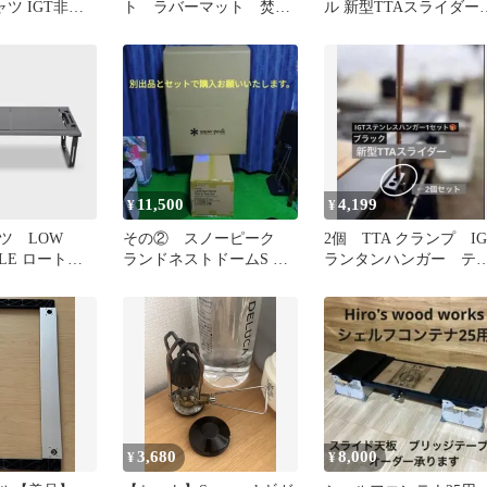
ツ IGT非売
ト ラバーマット 焚き
ル 新型TTAスライダー 
火テーブル セパレート
個セット プレゼント
IGT ①
き
11,500
4,199
¥
¥
ツ LOW
その② スノーピーク
2個 TTA クランプ IG
BLE ロートー
ランドネストドームS タ
ランタンハンガー テ
ープ&マットセット新
ブルトップアーキテク
品 2/2出品
3,680
8,000
¥
¥