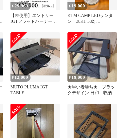
29,000
19,000
¥
¥
【未使用】エントリー
KTM CAMP LEDランタ
k
IGTフラットバーナーセ
ン 38KT 38灯
ット
（MIYABI）ケツメイシ
12,000
19,000
¥
¥
ー
MUTO PLUMA IGT
★早い者勝ち★ ブラッ
レ
TABLE
クデザイン 日和 収納袋
希
付き