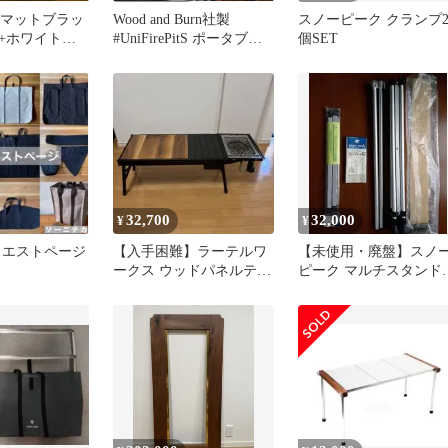
「マットブラッ
Wood and Burn社製
スノーピーク クランプ2
+ホワイトロ
#UniFirePitS ポータブル
個SET
スノーピーク
焚火台
ーナーGS-
32,700
32,000
¥
¥
クエストページ
【入手困難】ラーテルワ
【未使用・廃盤】スノ
ークス ウッドパネルテー
ピーク マルチスタンド
ブル サイドパネル 2点セ
ST-102S＆ブリッジバー
ット
完品