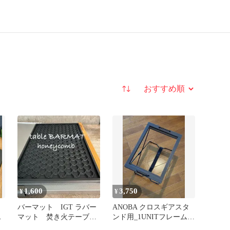
並び替え
1,600
3,750
¥
¥
バーマット IGT ラバー
ANOBA クロスギアスタ
ッ
マット 焚き火テーブ
ンド用_1UNITフレーム
ル セパレートIGT ②
『Ver.2』