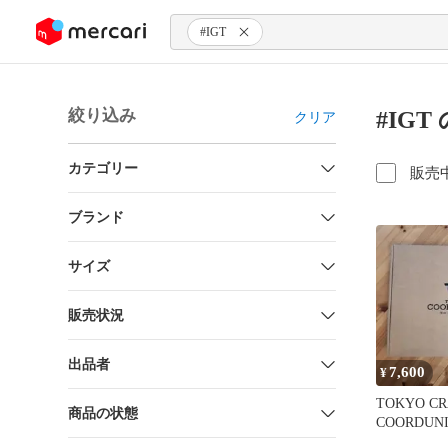
ンツにスキップ
#IGT
絞り込み
#IG
クリア
カテゴリー
販売
ブランド
サイズ
販売状況
出品者
7,600
¥
TOKYO CR
商品の状態
COORDU
ット