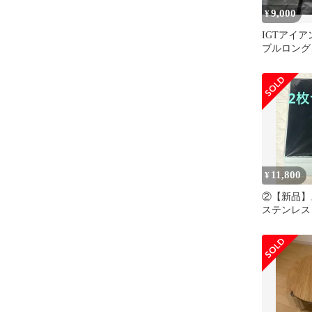
9,000
¥
IGTアイ
ブルロング
パストート
11,800
¥
②【新品】
ステンレス
ット ブラッ
です。