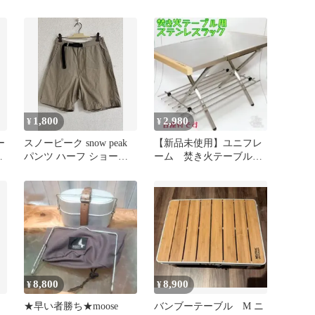
table ブラック
ナー スノーピーク 焚
火台
1,800
2,980
¥
¥
ー
スノーピーク snow peak
【新品未使用】ユニフレ
ブ
パンツ ハーフ ショーツ
ーム 焚き火テーブル用
廃盤
ステンレスラック
8,800
8,900
¥
¥
★早い者勝ち★moose
バンブーテーブル M ニ