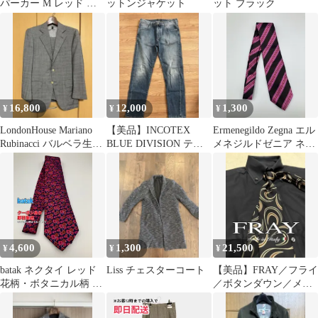
パーカー M レッド コ
ットンジャケット
ット ブラック
ットン 無地 ワンポイン
ト ジップアップ 長袖
メンズ レディース
16,800
12,000
1,300
¥
¥
¥
LondonHouse Mariano
【美品】INCOTEX
Ermenegildo Zegna エル
Rubinacci バルベラ生地
BLUE DIVISION テー
メネジルドゼニア ネク
スーツ
パード ダメージデニ
タイ ピンク ストライプ
ム
柄 メンズ
4,600
1,300
21,500
¥
¥
¥
batak ネクタイ レッド
Liss チェスターコート
【美品】FRAY／フライ
花柄・ボタニカル柄 メ
／ボタンダウン／メッ
ンズ
シュ生地／ブラック／
定価6.9万