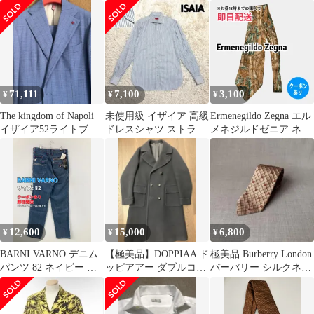
ン サングラス
ライプ シルク ビジネス
ストライプ柄 ミドル丈
長袖 レギュラーカラー
レディース
71,111
7,100
3,100
¥
¥
¥
The kingdom of Napoli
未使用級 イザイア 高級
Ermenegildo Zegna エル
イザイア52ライトブル
ドレスシャツ ストライ
メネジルドゼニア ネク
ー ストライプ
プ ブルー 38 イタリア
タイ ベージュ その他総
ナポリ製
柄 メンズ
12,600
15,000
6,800
¥
¥
¥
BARNI VARNO デニム
【極美品】DOPPIAA ド
極美品 Burberry London
パンツ 82 ネイビー フ
ッピアアー ダブルコー
バーバリー シルクネク
ルレングス 無地 スタン
ト 46 ネイビー
タイ
ダード ストレート レギ
ュラー リジッド・ワン