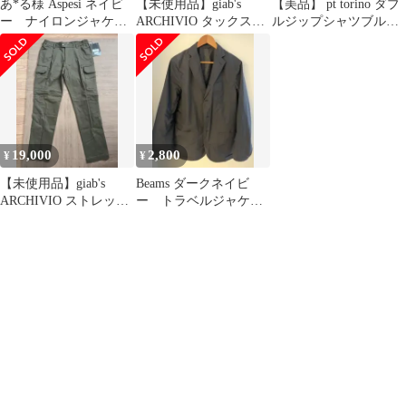
あ*る様 Aspesi ネイビ
【未使用品】giab's
【美品】 pt torino ダブ
ー ナイロンジャケッ
ARCHIVIO タックスラ
ルジップシャツブルゾ
ト
ックスパンツ 48
ン ストライプ
19,000
2,800
¥
¥
【未使用品】giab's
Beams ダークネイビ
ARCHIVIO ストレッチ
ー トラベルジャケッ
カーゴパンツ カー
ト
キ 48