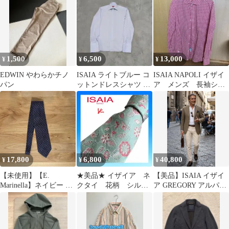
1,500
6,500
13,000
¥
¥
¥
EDWIN やわらかチノ
ISAIA ライトブルー コ
ISAIA NAPOLI イザイ
パン
ットンドレスシャツ カ
ア メンズ 長袖シャ
フスボタンタイプ 15 38
ツ 39 イタリア製
17,800
6,800
40,800
¥
¥
¥
【未使用】【E.
★美品★ イザイア ネ
【美品】ISAIA イザイ
Marinella】ネイビー 小
クタイ 花柄 シル
ア GREGORY アルパカ
紋 ネクタイ
ク 即日発送 isaia お
混 ジャケット 48
しゃれ