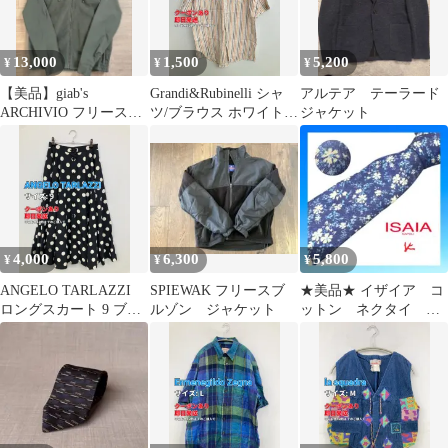
13,000
1,500
5,200
¥
¥
¥
【美品】giab's
Grandi&Rubinelli シャ
アルテア テーラード
ARCHIVIO フリースダ
ツ/ブラウス ホワイト
ジャケット
ブルジップアップパー
ストライプ柄 ミドル丈
カー 48
半袖 ボタンダウン メン
ズ
4,000
6,300
5,800
¥
¥
¥
ANGELO TARLAZZI
SPIEWAK フリースブ
★美品★ イザイア コ
ロングスカート 9 ブラ
ルゾン ジャケット
ットン ネクタイ ブ
ック レディース
ルー 花柄 おしゃれ