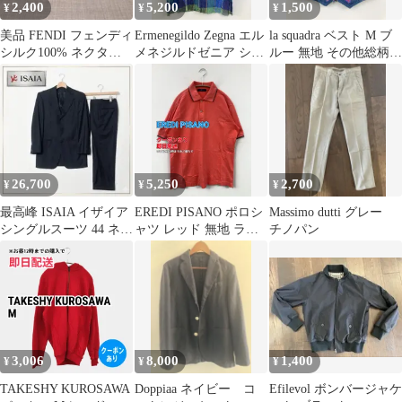
2,400
5,200
1,500
¥
¥
¥
美品 FENDI フェンディ
Ermenegildo Zegna エル
la squadra ベスト M ブ
シルク100% ネクタイ
メネジルドゼニア シャ
ルー 無地 その他総柄
ネイビー
ツ/ブラウス L ブルー
メンズ レディース
リネン・麻 チェック柄
ロング丈 半端袖 レギュ
ラーカラー メンズ
26,700
5,250
2,700
¥
¥
¥
最高峰 ISAIA イザイア
EREDI PISANO ポロシ
Massimo dutti グレー
シングルスーツ 44 ネイ
ャツ レッド 無地 ライ
チノパン
ビー ウール100%
ン柄 半袖 メンズ
3,006
8,000
1,400
¥
¥
¥
TAKESHY KUROSAWA
Doppiaa ネイビー コ
Efilevol ボンバージャケ