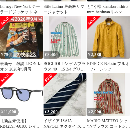
Barneys New York テー
Stile Latino 最高級サマ
と*く様 kamakura shirts
ラードジャケット ネイ
ージャケット
mtm herdmanリネン ワ
ビー
ンピー
750
8,400
2,580
¥
¥
¥
最新号 雑誌 LEON レ
BOGLIOLI シャツ/ブラ
EDIFICE Belesto プルオ
オン 2026年9月号
ウス 40 15 3/4 グリー
ーバーシャツ
ン メンズ
11,000
3,200
2,900
¥
¥
¥
【新品未使用】
イザイア ISAIA
MARIO MATTEO シャ
RB4259F-60180 レイバ
NAPOLI ネクタイ スト
ツ/ブラウス コットン