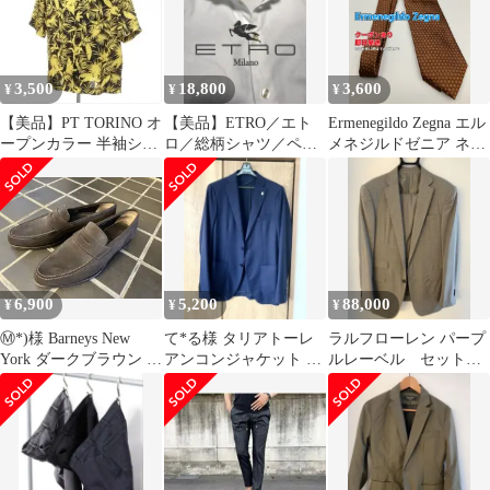
ウォッシュ メンズ
3,500
18,800
3,600
¥
¥
¥
【美品】PT TORINO オ
【美品】ETRO／エト
Ermenegildo Zegna エル
ープンカラー 半袖シャ
ロ／総柄シャツ／ペイ
メネジルドゼニア ネク
ツ 38
ズリージャガード織り
タイ ブラウン その他総
／Italy製39
柄 メンズ
6,900
5,200
88,000
¥
¥
¥
Ⓜ*)様 Barneys New
て*る様 タリアトーレ
ラルフローレン パープ
York ダークブラウン ス
アンコンジャケット ネ
ルレーベル セットア
エード ローファー
イビー ラペルピン 44
ップスーツ
イタリア