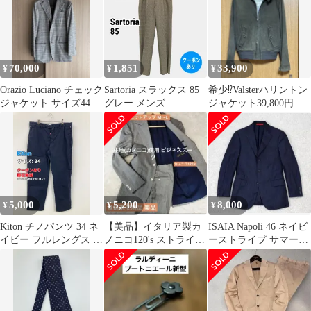
70,000
1,851
33,900
¥
¥
¥
Orazio Luciano チェック
Sartoria スラックス 85
希少⁉️Valsterハリントン
ジャケット サイズ44 春
グレー メンズ
ジャケット39,800円か
夏 ナポリ仕立て
ら33,900円
5,000
5,200
8,000
¥
¥
¥
Kiton チノパンツ 34 ネ
【美品】イタリア製カ
ISAIA Napoli 46 ネイビ
イビー フルレングス コ
ノニコ120's ストライプ
ーストライプ サマージ
ットン 無地 ワンポイン
スーツ グレー M〜L
ャケット
ト スタンダード ストレ
ート レギュラー メンズ