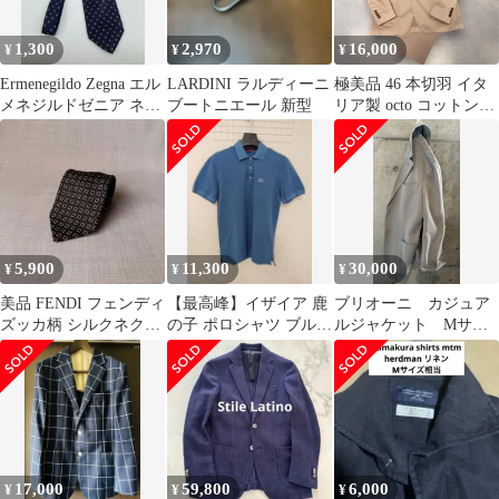
1,300
2,970
16,000
¥
¥
¥
Ermenegildo Zegna エル
LARDINI ラルディーニ
極美品 46 本切羽 イタ
メネジルドゼニア ネク
ブートニエール 新型
リア製 octo コットンス
タイ ネイビー その他総
トレッチ セットアップ
柄 メンズ
5,900
11,300
30,000
¥
¥
¥
美品 FENDI フェンディ
【最高峰】イザイア 鹿
ブリオーニ カジュア
ズッカ柄 シルクネクタ
の子 ポロシャツ ブルー
ルジャケット Mサイ
イ ブラック
M サンゴ刺繍 イタリア
ズ ミディアムグレー
製
コットン
17,000
59,800
6,000
¥
¥
¥