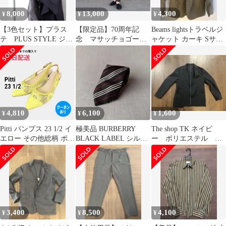
8,000
13,000
4,300
¥
¥
¥
【3色セット】プラス
【限定品】70周年記
Beams lightsトラベルジ
テ PLUS STYLE ジー
念 マサッチョゴール
ャケット カーキ Sサイ
ンズ
ドシンセティックレザ
ズ
ーパンツ
4,810
6,100
1,600
¥
¥
¥
Pitti パンプス 23 1/2 イ
極美品 BURBERRY
The shop TK ネイビ
エロー その他総柄 ポイ
BLACK LABEL シルク
ー ポリエステル テ
ンテッドトゥ 太ヒール
ネクタイ ブラック
ーラードジャケット
～3cm ストラップあり
レディース
3,400
8,500
4,100
¥
¥
¥