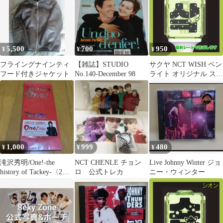
5,500
700
950
¥
¥
¥
フライングナインティ
【雑誌】STUDIO
サクヤ NCT WISH ペン
フード付きジャケット
No.140-December 98
ライト オリジナル ステ
ッカー
1,000
999
480
¥
¥
¥
滝沢秀明/One!-the
NCT CHENLE チョン
Live Johnny Winter ジョ
history of Tackey-〈2枚
ロ 公式トレカ
ニー・ウィンター
組〉