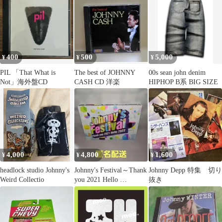
400
500
5,000
¥
¥
¥
PIL 「That What is
The best of JOHNNY
00s sean john denim
Not」海外盤CD
CASH CD 洋楽
HIPHOP B系 BIG SIZE
4,000
4,800
1,600
¥
¥
¥
headlock studio Johnny's
Johnny's Festival～Thank
Johnny Depp 特集 切り
Weird Collectio
you 2021 Hello …
抜き