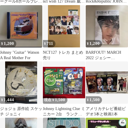
ークール8ボールブレス
nct wish 127 Dream 威神
Rock&Republic JOHNN
レット
wayv ドボイズ ペンラ
フレアデニム 29
イト デコ ステッカー
1,200
711
1,200
¥
¥
¥
Johnny "Guitar" Watson
NCT127 トレカ まとめ
BARFOUT! MARCH
A Real Mother For
売り
2022 ジェシー
SixTONES
1,444
1,500
1,500
¥
現在 ¥
¥
ジョジョ 原作絵 スケッ
Johnny Lightning Clue ミ
アメリカテレビ番組ビ
チ ジョニィ
ニカー 2台 ランク
デオ3本と映画1本
ル ブレーザー