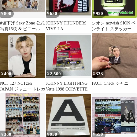
800
630
950
¥
¥
¥
#値下げ Sexy Zone 公式
JOHNNY THUNDERS
シオン nctwish SION ペ
写真15枚 & ビニールポ
VIVE LA
ンライト ステッカー 推
ーチ1個
REVOLUTION!
し活 デコグッズ スピー
ド発送 送料無料
400
2,500
333
¥
¥
¥
NCT 127 NCTzen
JOHNNY LIGHTNING
FACT Check ジャニ
JAPAN ジャニー トレカ
Vette 1998 CORVETTE
360
950
550
¥
¥
¥