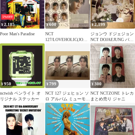
5%OFF
2,185
600
2,199
¥
¥
¥
Poor Man's Paradise
NCT
ジョンウ ドジェジョン
127/LOVEHOLIC(JOHN
NCT DOJAEJUNG パフ
NY ver.)
ューム 韓国 ポスター
950
799
300
¥
¥
¥
nctwish ペンライト オ
NCT 127 ジェヒョン ソ
NCT NCTZONE トレカ
リジナル ステッカー
ロ アルバム ミューモ
まとめ売り ジャニ
mu-mo 特典 トレカ