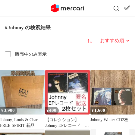
#Johnny の検索結果
並び替え
販売中のみ表示
3,980
400
1,600
¥
¥
¥
Johnny, Louis & Char
【コレクション】
Johnny Winter CD2枚
FREE SPIRIT 新品
Johnny EPレコード 2
枚セット