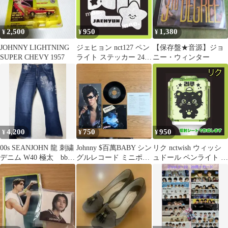
2,500
950
1,380
¥
¥
¥
JOHNNY LIGHTNING
ジェヒョン nct127 ペン
【保存盤★音源】ジョ
SUPER CHEVY 1957
ライト ステッカー 24時
ニー・ウィンター
間以内発送 無料 送料込
4,200
750
950
¥
¥
¥
00s SEANJOHN 龍 刺繍
Johnny $百萬BABY シン
リク nctwish ウィッシ
デニム W40 極太 bboy
グルレコード ミニポス
ュドール ペンライト ス
hiphop
ター付
テッカー