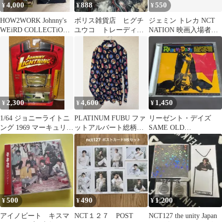
4,000
888
550
¥
¥
¥
HOW2WORK Johnny's
ボリス雑貨店 ヒグチ
ジェミン トレカ NCT
WEiRD COLLECTiONS
ユウコ トレーディン
NATION 映画入場者特
head
グカード №71
典 ジェミン
No.71【非売品】
2,300
4,600
1,450
¥
¥
¥
1/64 ジョニーライトニ
PLATINUM FUBU ファ
リーゼント・デイズ
ング 1969 マーキュリー
ットアルバート総柄シ
SAME OLD
クーガー アメ車ミニカ
ャツ
ROCK’N’ROLL AND
ー
DANCE
500
490
1,200
¥
¥
¥
アイノビート キスマ
NCT１２７ POST
NCT127 the unity Japan