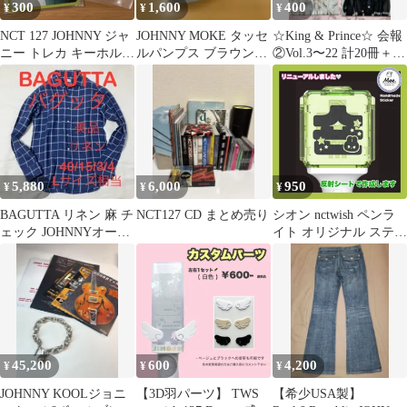
300
1,600
400
¥
¥
¥
NCT 127 JOHNNY ジャ
JOHNNY MOKE タッセ
☆King & Prince☆ 会報
ニー トレカ キーホルダ
ルパンプス ブラウン
②Vol.3〜22 計20冊＋お
ー セット
23cm
まけ
5,880
6,000
950
¥
¥
¥
BAGUTTA リネン 麻 チ
NCT127 CD まとめ売り
シオン nctwish ペンラ
ェック JOHNNYオープ
イト オリジナル ステッ
ンカラー 長袖シャツ L
カー
45,200
600
4,200
¥
¥
¥
JOHNNY KOOLジョニ
【3D羽パーツ】 TWS
【希少USA製】