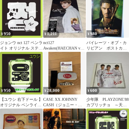
950
1,211
980
¥
¥
¥
ジョンウ nct 127 ペンラ
nct127
パイレーツ・オブ・カ
イト オリジナル ステッ
Awaken(HAECHAN ver.)
リビアン ポストカー
カー
アルバム cd
ド 8枚 オーランド・
ブルーム ジョニー
950
28,000
600
¥
¥
¥
【ユウシ 右下ドール 】
CASE XX JOHNNY
少年隊 PLAYZONE'88
オリジナル ペンライト
CASH（ジョニー・キ
カプリッチョ ～天使
オリジナル ステッカー
ャッシュ）記念モデル
と悪魔の狂想曲～