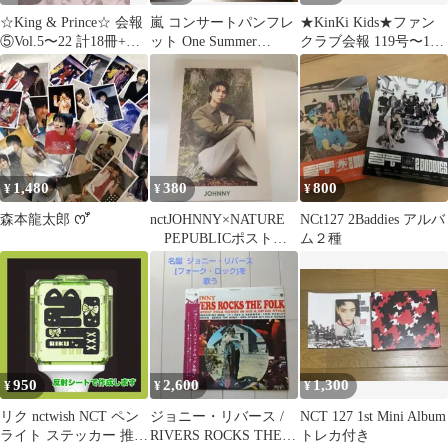
☆King & Prince☆ 会報
嵐 コンサートパンフレ
★KinKi Kids★ファン
⑤Vol.5〜22 計18冊+お
ット One Summer
クラブ会報 119号〜132
まけ
Live2005
号 11冊セット
1,480
380
800
¥
¥
¥
森本龍太郎 ꯁꯧ
nctJOHNNY×NATURE
NCt127 2Baddies アルバ
PEPUBLICポストカ
ム２種
ード
950
2,600
1,300
¥
¥
¥
リク nctwish NCT ペン
ジョニー・リバース /
NCT 127 1st Mini Album
ライト ステッカー 推し
RIVERS ROCKS THE
トレカ付き