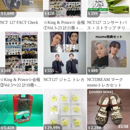
1,600
420
399
¥
¥
¥
NCT 127 FACT Check
☆King & Prince☆ 会報
NCT127 コンサートパ
①Vol.3-23 計21冊＋お
ス + ストラップ チリ
まけ
サンティアゴ トレカ
360
555
400
¥
¥
¥
☆King & Prince☆会報
NCT127 ジャニ トレカ
NCTDREAM マーク
③Vol.5〜22 計18冊+お
mumoトレカセット
まけ
5,420
29,999
2,200
¥
¥
¥