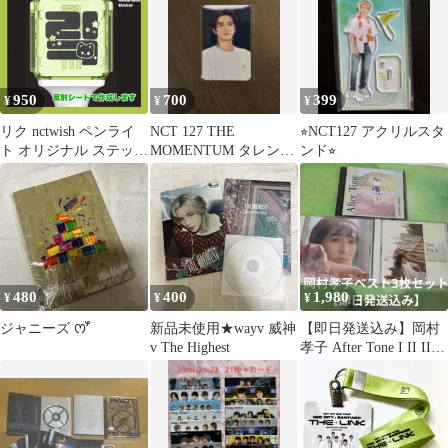
950
700
399
¥
¥
¥
リク nctwish ペンライ
NCT 127 THE
⭐︎NCT127 アクリルスタ
ト オリジナル ステッカ
MOMENTUM タレント
ンド⭐︎
ー
カード ジョンウ
480
400
1,980
¥
¥
¥
ジャニーズ ꯁꯧ
新品未使用★wayv 威神
【即日発送込み】岡村
v The Highest
孝子 After Tone I II III
CDセット