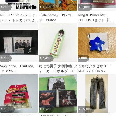
899
1,750
1,000
¥
¥
¥
NCT 127 8th ペンミ ラ
「ete Show」LPレコー
King & Prince Mr.5
ントレ トレカ ジェヒョ
ド France
CD・DVDセット 未開
ン A
封
300
2,490
800
¥
¥
¥
Sexy Zone Trust Me,
なにわ男子 大橋和也 フ
うちわアクセサリー
Trust You.
ォトカードホルダー+フ
NCT127 JOHNNY
ォトカード USED美品
グッズ
2,500
1,780
15,000
¥
¥
¥