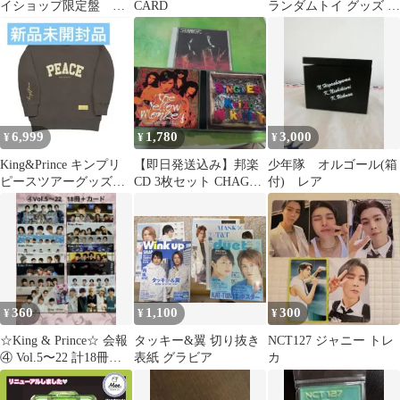
イショップ限定盤 新
CARD
ランダムトイ グッズ ヘ
品未開封
チャン
6,999
1,780
3,000
¥
¥
¥
King&Prince キンプリ
【即日発送込み】邦楽
少年隊 オルゴール(箱
ピースツアーグッズト
CD 3枚セット CHAGE
付) レア
レーナースウェット
and ASKA 他
360
1,100
300
¥
¥
¥
☆King & Prince☆ 会報
タッキー&翼 切り抜き
NCT127 ジャニー トレ
④ Vol.5〜22 計18冊＋
表紙 グラビア
カ
おまけ