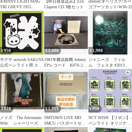
JOHNNY LIGHTNING
【即日発送込み】Eric
obelisk/オベリスク/カー
TRI CHEVY 1955
Clapton CD 3枚セット
ゴブーツカット/W30-32
CHEVY
950
1,488
1,900
¥
¥
¥
サクヤ nctwish SAKUYA
1981年横浜銀蝿 Johnny
ジャニーズ フィル
公式ペンライト用 ステ
EPレコード K07S-248
ム フェスタ #2013
ッカー 推し活 デコグッ
歌詞カード付
johnny's
ズ スピード発送 送料無
料
810
1,999
950
¥
¥
¥
ノイズ The Astronauts
SMTOWN LIVE MD
NCT WISH 【リボン】 ∕
Wife シャーリーズセ
SMCU パスポートセッ
ペンライト オリジナル
ロン セルDVD
ト NCT ヘ マーク
ステッカー