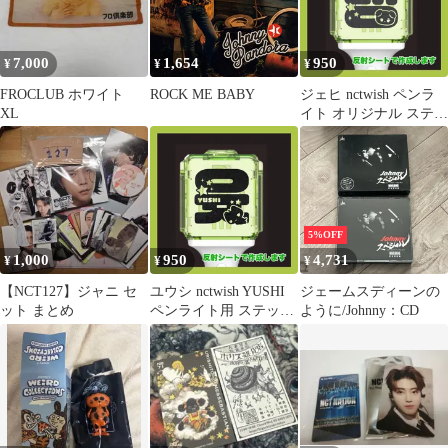
7,000
1,654
950
¥
¥
¥
FROCLUB ホワイト
ROCK ME BABY
ジェヒ nctwish ペンラ
XL
イト オリジナル ステッ
カー
5%OFF
1,000
950
4,731
¥
¥
¥
【NCT127】ジャニ セ
ユウシ nctwish YUSHI
ジェームスディーンの
ット まとめ
ペンライト用 ステッカ
ように/Johnny：CD
ー 推し活 デコグッズ
スピード発送 送料無料