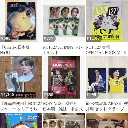
活 デコグッズ スピード
FOLK 帯付きLP
発送 送料無料
500
777
1,100
¥
¥
¥
【Cinefex 日本版
NCT127 JOHNNY トレ
NCT 127 会報
No.9】
カセット
OFFICIAL BOOK Vol.8
1,300
650
999
¥
¥
¥
【新品未使用】NCT127
NOW NEXT 櫻井翔
嵐 公式写真 ARASHI 櫻
ジャニー クリアうちわ
松本潤 雑誌 非公式
井翔 セット12 ライブフ
アクスタ ネイリパ 公式
ォト
2点