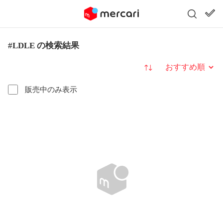
#LDLE の検索結果
並び替え
販売中のみ表示