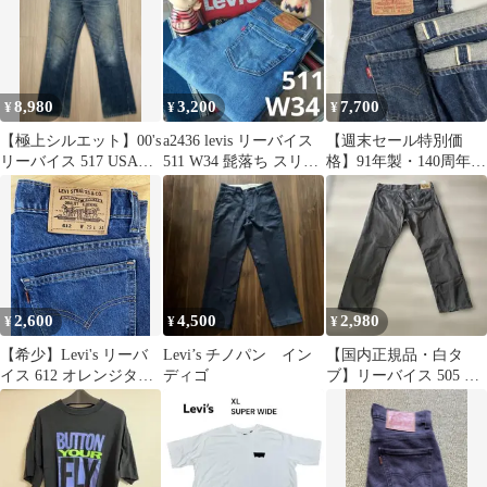
8,980
3,200
7,700
¥
¥
¥
【極上シルエット】00's
a2436 levis リーバイス
【週末セール特別価
リーバイス 517 USA製
511 W34 髭落ち スリム
格】91年製・140周年記
フレア 379番工場
ストレート
念 リーバイス 502XX
日本製
2,600
4,500
2,980
¥
¥
¥
【希少】Levi's リーバ
Levi’s チノパン イン
【国内正規品・白タ
イス 612 オレンジタブ
ディゴ
ブ】リーバイス 505 デ
W29 L34
ニムパンツ グレー W38
L30