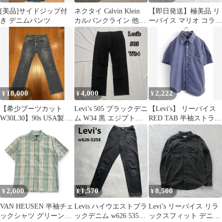
[美品]サイドジップ付
ネクタイ Calvin Klein
【即日発送】極美品 リ
き デニムパンツ
カルバンクライン 他
ーバイス マリオ コラボ
90s 00s 古着
ウエストポーチ ボディ
バッグ
18,000
4,000
2,222
¥
¥
¥
【希少ブーツカット
Levi’s 505 ブラックデニ
【Levi's】 リーバイス
W30L30】90s USA製 リ
ム W34 黒 エジプト製
RED TAB 半袖ストライ
ーバイス517 オレンジ
リーバイス
プシャツ ブルー M
タブ
2,000
1,570
8,500
¥
¥
¥
VAN HEUSEN 半袖チェ
Levis ハイウエストブラ
Levi’s リーバイス リラ
ックシャツ グリーン系
ックデニム w626 5358
ックスフィット デニム