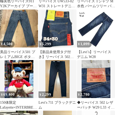
極美色リーバイス911
リーバイス UW533-02
リーバイス Tシャツ M
Y2Kアーカイブ ブーツ
W31 ストレートデニム
水色 パームツリー バッ
カット デニム 29 レア
ダメージ加工
トウイング リラックス
ピンク
フィット
4,500
5,299
1,099
¥
¥
¥
美品リーバイス501 プ
【新品未使用タグ付
【Levi’s】リーバイス
レミアムBIGE ボタン
き】リーバイス 502
デニム W28
5286 W27 値引き交渉
TAPER FLEXダークイ
OK
ンディゴ
69,400
2,299
2,780
¥
¥
¥
150体限定
Levi's 711 ブラックデニ
◆リーバイス 502 レザ
Lafayette×INTERBREE
ム
ーパッチ W29 L33 イン
D Lo
ディゴ 裾上げなし