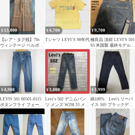
13,800
4,700
9,700
¥
¥
¥
【レア・タグ残】70s
Tシャツ LEVI’S 90年代
極良品 淡紺 LEVI'S 501
ヴィンテージ ベルボト
93 米国製 最終モデル
ム フレアパンツ ボタン
W36 x L30
フライ
4,980
3,000
3,999
¥
¥
¥
LEVIS 501 00501-0115
Levi‘s 502 デニムパン
綿100% Levi's リーバ
ボタンフライ フェード
ツ メンズ W29L33 メン
イス 505 ブラックデニ
デニム パンツ
ズ ブルー S~M
ム 墨黒 W34