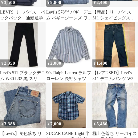
3,500
9,800
2,400
¥
¥
¥
LEVI'S リーバイス バ
Levi’s 578™ バギーデニ
【新品】リーバイス
ックパック 通勤通学
ム バギージーンズ ワイ
311 シェイピングスキ
ドデニム w28
ニー W24 ストレッチ
ジーンズ
2,350
2,000
1,400
¥
¥
¥
Levi’s 511 ブラックデニ
90s Ralph Lauren ラルフ
【レアUSED】Levi's
ム W30 L32 黒 スリム
ローレン 長袖シャツ ス
511 デニムパンツ W28
テーパード
トライプ柄
L32(69センチ)
3,388
7,000
5,480
¥
¥
¥
【Levi's】良色落ち リ
SUGAR CANE Light 半
極上色落ち リーバイス