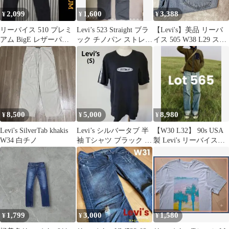
2,099
1,600
3,388
¥
¥
¥
リーバイス 510 プレミ
Levi’s 523 Straight ブラ
【Levi's】美品 リーバ
アム BigE レザーパッ
ック チノパン ストレー
イス 505 W38 L29 スト
チ 濃紺 スキニー デニ
トパンツM
レート デニムパンツ ジ
ム
ーンズ 極太 ビッグサイ
ズ ライトブルー アイス
ブルー コットン100%
エジプト製 00s
8,500
5,000
8,980
¥
¥
¥
Levi's SilverTab khakis
Levi’s シルバータブ 半
【W30 L32】 90s USA
W34 白チノ
袖 Tシャツ ブラック 黒
製 Levi's リーバイス
ロゴ ストリート
565
1,799
3,000
1,580
¥
¥
¥