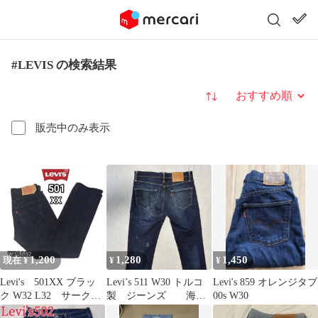
#LEVIS の検索結果
並び替え
販売中のみ表示
1,200
1,280
1,450
現在 ¥
¥
¥
Levi's 501XX ブラッ
Levi’s 511 W30 トルコ
Levi's 859 オレンジタブ
ク W32 L32 サークル
製 ジーンズ 海外
00s W30
R ティアオフタグ付
古着 ブルー