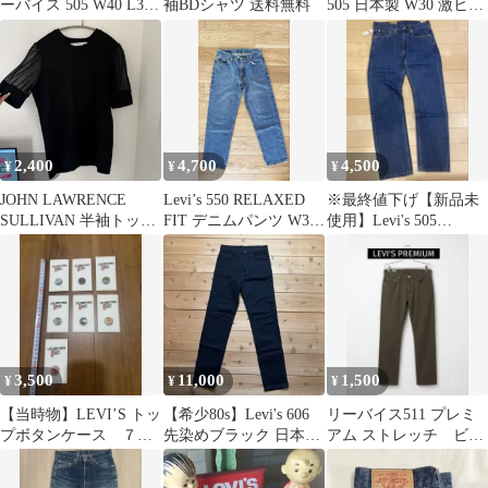
ーバイス 505 W40 L32
袖BDシャツ 送料無料
505 日本製 W30 激ヒゲ
デニムパンツ 太め ビッ
ハチノス 90s 古着
グサイズ エジプト製
2,400
4,700
4,500
¥
¥
¥
JOHN LAWRENCE
Levi’s 550 RELAXED
※最終値下げ【新品未
SULLIVAN 半袖トップ
FIT デニムパンツ W30
使用】Levi's 505
ス ブラック
L30
W31L32
3,500
11,000
1,500
¥
¥
¥
【当時物】LEVI’S トッ
【希少80s】Levi's 606
リーバイス511 プレミ
プボタンケース ７個
先染めブラック 日本製
アム ストレッチ ビッ
セット
W30 89年製
クＥ墨黒 スミクロ W29
L32