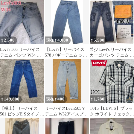
M
日本製 90's
ウエスタンシャツ 美品
2,500
4,000
5,500
¥
現在 ¥
¥
Levi's 505 リーバイス
【Levi's】リーバイス
希少 Levi's リーバイス
デニム パンツ W34 ジ
578 バギーデニム ジー
カーゴパンツ デニム ジ
ーンズ
ンズ W32
ーンズ 36インチ L
149,800
400
1,780
¥
現在 ¥
¥
【極上】リーバイス
リーバイスLevis505？
T015【LEVI'S】ブラッ
501 ビッグE Sタイプ オ
デニム W32アイスブル
ク ホワイト チェック
リジナル タテ落ち
ーデニム ルーズデニ
半袖シャツ〔XXL〕
ム