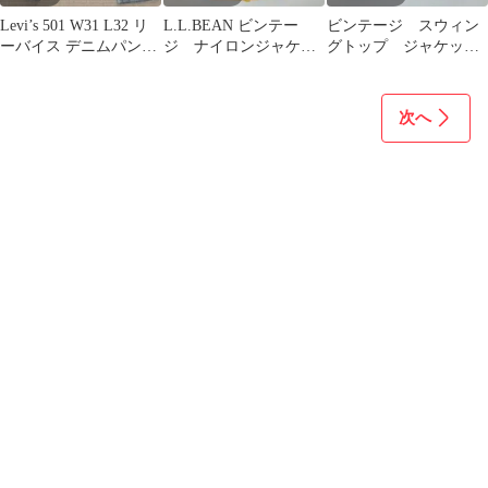
Levi’s 501 W31 L32 リ
L.L.BEAN ビンテー
ビンテージ スウィン
ーバイス デニムパンツ
ジ ナイロンジャケッ
グトップ ジャケッ
ボタンフライ
ト マウンテンパーカ
ト 60's 70's
ー
次へ