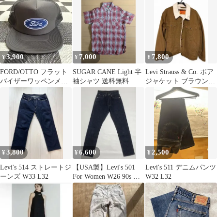
3,900
7,000
7,800
¥
¥
¥
FORD/OTTO フラット
SUGAR CANE Light 半
Levi Strauss & Co. ボア
バイザーワッペンメッ
袖シャツ 送料無料
ジャケット ブラウン
シュキャップ チャコ
XL
ールグレー
3,800
6,600
2,500
¥
¥
¥
Levi's 514 ストレートジ
【USA製】Levi's 501
Levi's 511 デニムパンツ
ーンズ W33 L32
For Women W26 90s 濃
W32 L32
紺