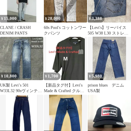
15,000
28,000
3,388
¥
¥
¥
CLANE / CRASH
60s Pool's コットンワー
【Levi's】リーバイス
DENIM PANTS
クパンツ
505 W38 L30 ストレー
ト デニムパンツ ジーン
ズ 極太 ビッグサイズ
ブルー コットン100 レ
ソト製 古着
10,800
1,700
5,980
¥
¥
¥
UK製 Levi’s 501
【新品タグ付】Levi's
prison blues デニム
W33L32 90sヴィンテー
Made & Crafted クルー
USA製
ジ ユーロリーバイス
ネック Tシャツ