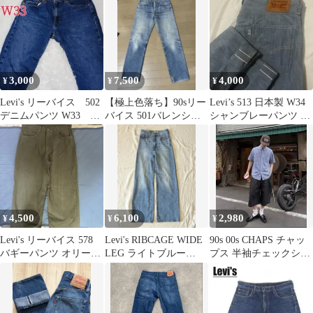
3,000
7,500
4,000
¥
¥
¥
Levi's リーバイス 502
【極上色落ち】90sリー
Levi’s 513 日本製 W34
デニムパンツ W33 ジ
バイス 501バレンシア
シャンブレーパンツ リ
ーパン 古着 ジーン
工場製USA製
ーバイス コットン
ズ
4,500
6,100
2,980
¥
¥
¥
Levi's リーバイス 578
Levi's RIBCAGE WIDE
90s 00s CHAPS チャッ
バギーパンツ オリーブ
LEG ライトブルー
プス 半袖チェックシャ
W33 L32
24inch
ツ BD ボタンダウン