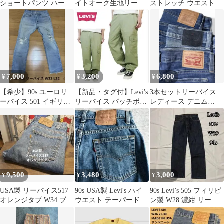
ショートパンツ ハーフ
イトオーク生地リーバ
ストレッチ ウエストゴ
パンツ ブラック W28
イス501 グレー W29
ム テーパード 涼しげ
L32
快適
7,000
3,200
6,800
¥
¥
¥
【希少】90s ユーロリ
【新品・タグ付】Levi's
3本セットリーバイス
ーバイス 501 イギリス
リーバイス パッチポケ
レディース デニム
製 ダメージW33 98年製
ット カーゴパンツ Sサ
Made & Crafted S~M
イズ
9,500
3,480
3,000
¥
¥
¥
USA製 リーバイス517
90s USA製 Levi's ハイ
90s Levi’s 505 フィリピ
オレンジタブ W34 ブー
ウエスト テーパードデ
ン製 W28 濃紺 リーバ
ツカット フレア デニム⁠
ニムパンツ W27 青
イス 97年製