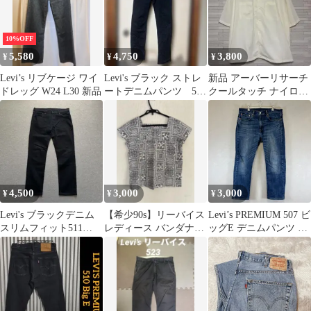
10%OFF
5,580
4,750
3,800
¥
¥
¥
Levi’s リブケージ ワイ
Levi's ブラック ストレ
新品 アーバーリサーチ
ドレッグ W24 L30 新品
ートデニムパンツ 513
クールタッチ ナイロン
W32L32 裾上げなし
スナップボタン 開襟 シ
ャツ
4,500
3,000
3,000
¥
¥
¥
Levi's ブラックデニム
【希少90s】リーバイス
Levi’s PREMIUM 507 ビ
スリムフィット511
レディース バンダナ柄
ッグE デニムパンツ ジ
W36 L32
スクエアネック ブラウ
ーンズ W34 L32 インデ
ス M
ィゴ リーバイス プレミ
アム メンズ 美品 ①