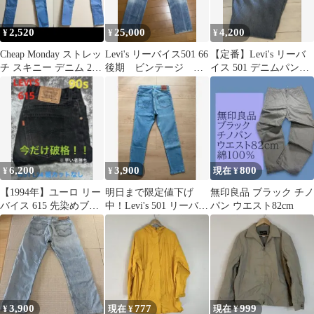
2,520
25,000
4,200
¥
¥
¥
Cheap Monday ストレッ
Levi's リーバイス501 66
【定番】Levi's リーバ
チ スキニー デニム 28
後期 ビンテージ 古
イス 501 デニムパンツ
インチ ユニセックス
着
ジーンズ W32 L30
6,200
3,900
800
¥
¥
現在 ¥
【1994年】ユーロ リー
明日まで限定値下げ
無印良品 ブラック チノ
バイス 615 先染めブラ
中！Levi's 501 リーバイ
パン ウエスト82cm
ック W31 チュニジア製
ス 【W27× L30】
3,900
777
999
¥
現在 ¥
現在 ¥