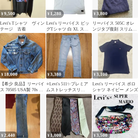
9,500
1,280
3,800
¥
¥
¥
Levi's Tシャツ ヴィン
Levi's リーバイス ビッ
リーバイス 505C オレ
テージ 古着
グTシャツ 白 XL スー
ンジタブ復刻 スリムス
パーワイド ストリート
トレート W25
18,000
3,380
3,100
¥
¥
¥
【希少 良品】リーバイ
⭐Levi's 511✨プレミア
Levi's リーバイス ポロ
ス 70505 USA製 70s ケ
ムストレッチスリ
シャツ ネイビー メンズ
アタグ ボタン裏1
ム W31L30ウ
78cm
2,440
1,000
3,500
¥
¥
¥