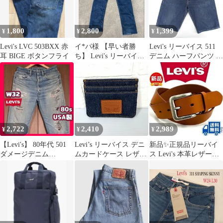
1,800
2,800
1,399
¥
¥
¥
Levi's LVC 503BXX 赤
イ*パ様 【早い者勝
Levi's リーバイス 511
耳 BIGE ボタンフライ
ち】 Levi's リーバイス
デニム ハーフパンツ 濃
569 W34 L34 バギ
紺 日本製 W34
2,722
2,410
2,989
¥
¥
¥
【Levi's】 80年代 501
Levi’s リーバイス デニ
新品✨正規品リーバイ
ダメージデニム
ムカードケース レザー
ス Levi's 本革レザーベ
W32inch
パッチ インディゴ
ルト35mm6020 ブラウ
ン