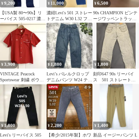
9,200
11,000
6,500
¥
¥
¥
【USA製 80〜90s】リ
濃紺Levi's 501 ストレー
90s CHAMPION ビンテ
ーバイス 505-0217 濃紺
トデニム W30 L32 フィ
ージワッペントラッカ
極美品 L34
リピン製 金脇割
ーキャップ チャンピオ
ン
3,900
1,880
1,800
¥
¥
¥
VINTAGE Peacock
Levi’s バレルクロップ
刻印647 90s リーバイ
Sportswear 刺繍 ボウリ
デニムパンツ W24 テー
ス 501 ストレートデ
ングシャツ古着
パード
ニム 36/32
1,800
2,200
1,400
¥
¥
¥
Levi's リーバイス 505
【希少/2015年製】ホワ
新品 イージーパンツ L