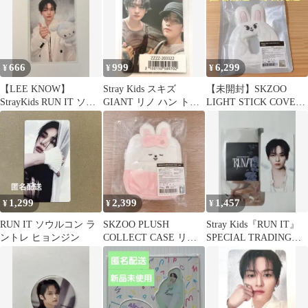
666
999
6,299
¥
¥
¥
【LEE KNOW】
Stray Kids スキズ
【未開封】SKZOO
StrayKids RUN IT ソウ
GIANT リノ ハン トレ
LIGHT STICK COVER
ルコン 購入特典
カ フォトカード
VER.2リービット
1,299
2,399
1,457
¥
¥
¥
RUN IT ソウルコン ラ
SKZOO PLUSH
Stray Kids『RUN IT』
ントレ ヒョンジン
COLLECT CASE リー
SPECIAL TRADING
ビット leebit リノ
CARD