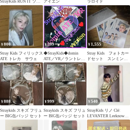
StrayKids RUN IT ソウ
アイエン
ラロイド
ルコン 購入特典 リノ
800
399
1,555
¥
¥
¥
Stray Kids フィリックス
◆StrayKids◆domin
Stray Kids フォトカー
ATE トレカ サウェ
ATE／VR／ラントレ／
ドセット スンミンな
BangChan
し
888
999
540
¥
¥
¥
Straykids スキズ フリュ
Straykids スキズ フリュ
StrayKids リノ Clé:
ー BIG缶バッジ セット
ー BIG缶バッジ セット
LEVANTER Leeknowト
レカ