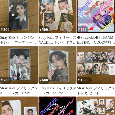
500
500
499
¥
¥
¥
Stray Kids ヒョンジン
Stray Kids フィリックス
◆StrayKids◆6thFANM
トレカ フーディー特
NACIFIC トレカ ポスト
EETING／GOOD特典／
典
カード
Felix
700
600
1,500
¥
¥
¥
Stray Kids フィリックス
Stray Kids フィリックス
Stray Kids フィリックス
ATE トレカ HMV
トレカ hollow
トレカ セット