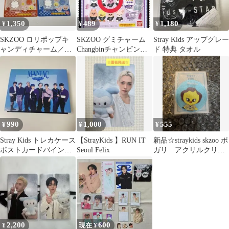
1,350
489
1,180
¥
¥
¥
SKZOO ロリポップキ
SKZOO グミチャーム
Stray Kids アップグレー
ャンディチャーム／
Changbinチャンビン
ド 特典 タオル
Leebit、Jiniret
DWAEKKI トゥエッキ
990
1,000
555
¥
¥
¥
Stray Kids トレカケース
【StrayKids 】RUN IT
新品☆straykids skzoo ポ
ポストカードバインダ
Seoul Felix
ガリ アクリルクリッ
ー
プ
2,200
600
¥
現在 ¥