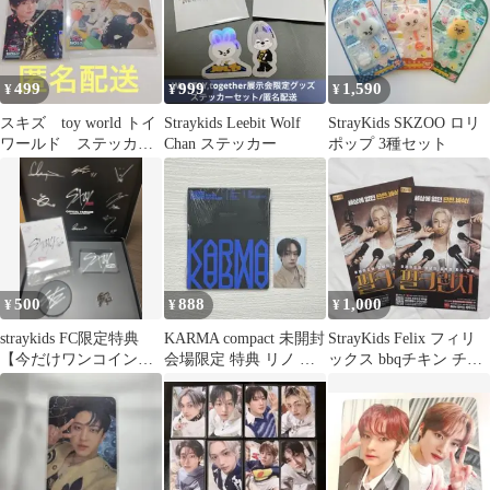
499
999
1,590
¥
¥
¥
スキズ toy world トイ
Straykids Leebit Wolf
StrayKids SKZOO ロリ
ワールド ステッカ
Chan ステッカー
ポップ 3種セット
ー リノ 離婚危機 2
枚
500
888
1,000
¥
¥
¥
straykids FC限定特典
KARMA compact 未開封
StrayKids Felix フィリ
【今だけワンコインで
会場限定 特典 リノ セ
ックス bbqチキン チラ
のご提供！】
ット 匿名発送
シ フライヤー