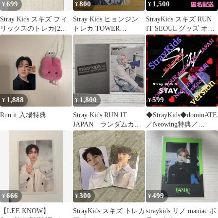
699
800
1,500
¥
¥
¥
Stray Kids スキズ フィ
Stray Kids ヒョンジン
StrayKids スキズ RUN
リックスのトレカ(2枚
トレカ TOWER
IT SEOUL グッズ オン
セット) JJAM
RECORDS特典
ライン トレカ
1,888
1,800
599
¥
¥
¥
Run it 入場特典
Stray Kids RUN IT
◆StrayKids◆dominATE
JAPAN ランダムカー
／Neowing特典／
ド フィリックス
LeeKnow
666
300
499
¥
¥
¥
【LEE KNOW】
StrayKids スキズ トレカ
straykids リノ maniac ポ