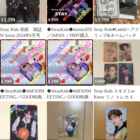
1,299
399
1,500
¥
¥
¥
Stray Kids 表紙 雑誌
◆StrayKids◆dominATE
Stray Kids♥️Leebitヘアク
W korea 2024年6月号
／JAPAN ／HMV購入特
リップ&ネームバッチ
典／I.N
399
399
600
¥
¥
¥
◆StrayKids◆6thFANM
◆StrayKids◆6thFANM
Stray Kids スキズ Lee
EETING／GOOD特典／
EETING／GOOD特典／
Know リノ トレカ 4枚
Hyunjin
BangChan
セット