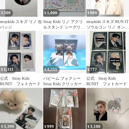
500
1,000
800
¥
¥
¥
straykids スキズ リノ 缶
Stray Kids リノ アクリ
straykids スキズ RUN IT
バッジ
ルスタンド シーグリ
ソウルコン リノ オンラ
Air-ful
イン トレカ
1,111
4,555
777
¥
¥
¥
公式 Stray Kids
パピーム フォクシー
公式 Stray Kids
RUNIT フォトカード
Stray Kids クリッカーキ
RUNIT フォトカード
ーリングトレカセット
3,399
999
3,100
¥
¥
¥