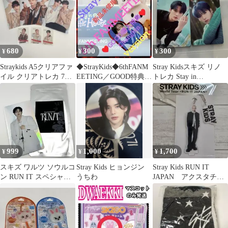
680
300
300
¥
¥
¥
Straykids A5クリアファ
◆StrayKids◆6thFANM
Stray Kidsスキズ リノ
イル クリアトレカ 7点
EETING／GOOD特典／
トレカ Stay in
セット
Changbin
STAYJEJU 2枚
999
1,000
1,700
¥
¥
¥
スキズ ワルツ ソウルコ
Stray Kids ヒョンジン
Stray Kids RUN IT
ン RUN IT スペシャル
うちわ
JAPAN アクスタチャ
トレカ リノ ホログラム
ーム フィリックス