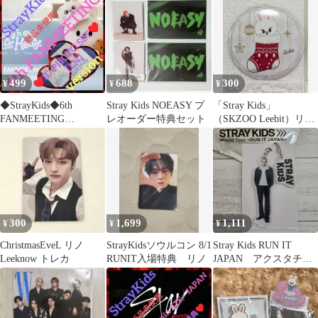
499
688
300
¥
¥
¥
◆StrayKids◆6th
Stray Kids NOEASY プ
「Stray Kids」
FANMEETING
レオーダー特典セット
（SKZOO Leebit）リ
IDPHOTO SET／IN
ノ LeeKnow缶バッジ
300
1,699
1,111
¥
¥
¥
ChristmasEveL リノ
StrayKidsソウルコン 8/1
Stray Kids RUN IT
Leeknow トレカ
RUNIT入場特典 リノ
JAPAN アクスタチャ
ーム バンチャン