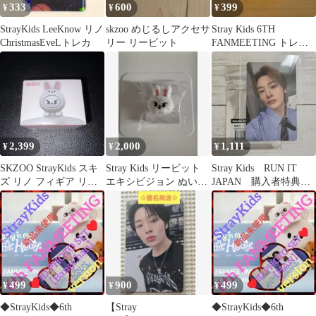
333
600
399
¥
¥
¥
StrayKids LeeKnow リノ
skzoo めじるしアクセサ
Stray Kids 6TH
ChristmasEveLトレカ
リー リービット
FANMEETING トレカ
スンミン
2,399
2,000
1,111
¥
¥
¥
SKZOO StrayKids スキ
Stray Kids リービット
Stray Kids RUN IT
ズ リノ フィギア リー
エキシビジョン ぬいぐ
JAPAN 購入者特典フ
ビット
るみリング
ォトカード アイエン
499
900
499
¥
¥
¥
◆StrayKids◆6th
【Stray
◆StrayKids◆6th