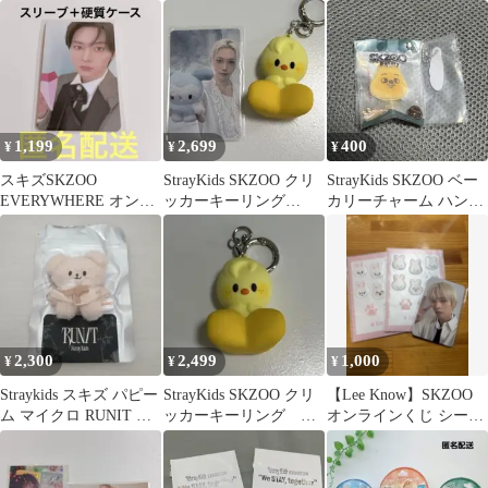
封入
VER ヒョンジン
1,199
2,699
400
¥
¥
¥
スキズSKZOO
StrayKids SKZOO クリ
StrayKids SKZOO ベー
EVERYWHERE オンラ
ッカーキーリング
カリーチャーム ハンク
イン 特典 トレカ リノ
BbokAri
オッカ ガチャガチャ
2,300
2,499
1,000
¥
¥
¥
Straykids スキズ パピー
StrayKids SKZOO クリ
【Lee Know】SKZOO
ム マイクロ RUNIT ソ
ッカーキーリング
オンラインくじ シール
ウルコン
BbokAri
& トレカA 2点