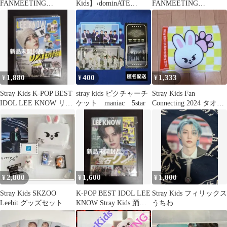
FANMEETING
Kids】‹dominATE
FANMEETING
IDPHOTO SET／BC
JAPAN>完全生産限定
IDPHOTO SET／HN
盤 HMV
1,880
400
1,333
¥
¥
¥
Stray Kids K-POP BEST
stray kids ピクチャーチ
Stray Kids Fan
IDOL LEE KNOW リノ
ケット maniac 5star
Connecting 2024 タオル
中毒
リノ
2,800
1,600
1,000
¥
¥
¥
Stray Kids SKZOO
K-POP BEST IDOL LEE
Stray Kids フィリックス
Leebit グッズセット
KNOW Stray Kids 踊る
うちわ
宝石