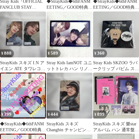
Stray Kids『OFFICIAL
◆StrayKids◆6thFANM
◆StrayKids◆6thFANM
FANCLUB STAY
EETING／GOOD特典／
EETING／GOOD特典／
JAPAN』
HAN
I.N
888
589
360
¥
¥
¥
StrayKids スキズ I.N ア
Stray Kids IamNOT ユニ
Stray Kids SKZOO ラバ
イエン ATE タワレコ
ットトレカ ハン リノ
ークリップ パピム スン
withmuu
チャンビン
ミン
399
444
899
¥
¥
¥
◆StrayKids◆6thFANM
StrayKids スキズ
StrayKids スキズ 樂star
EETING／GOOD特典／
Changbin チャンビン
アルバム ハン 通常盤
LeeKnow
ATE withmuu
限定盤 セット