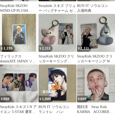
StrayKids SKZOO
Straykids スキズ フリュ
RUN IT ソウルコン
WIND-UP PLUSH
ー バッグチャーム セッ
入場特典
PuppyM
ト
1,199
2,111
2,111
¥
¥
¥
フィリックス
StrayKids SKZOO クリ
StrayKids SKZOO クリ
dominATE JAPAN ソニ
ッカーキーリング
ッカーキーリング Wolf
ミュ特典 ICカードス
FoxI.Ny
Chan
テッカー
888
1,888
600
¥
¥
¥
StrayKids スキズ I.N ア
RUN IT ソウルコン
開封済 Stray Kids
イエン 5-STAR 通常盤
ラントレ ハン
KARMA ACCORDION