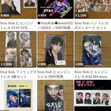
400
499
1,500
¥
¥
¥
Stray Kids ヒョンジン
◆StrayKids◆dominATE
Stray Kids ハン トレカ
トレカ STAY 6TH
／JAPAN ／HMV特典
ポストカード セット
GENERATION
BangChan
1,000
800
800
¥
¥
¥
Stray Kids フィリックス
Stray Kids ヒョンジン
Stray Kids ヒョンジン
トレカ 4枚セット
トレカ HMV特典
トレカ KALMA skzoo
ver.