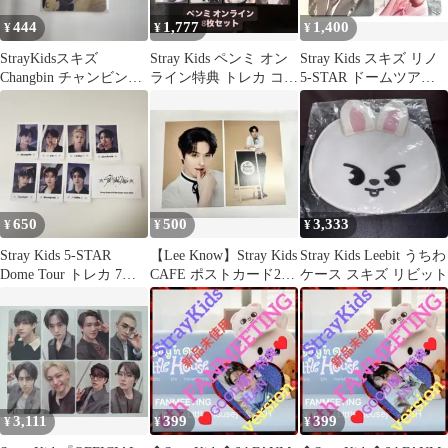
444
1,777
1,400
¥
¥
¥
StrayKidsスキズ
Stray Kids ペンミ オン
Stray Kids スキズ リノ
Changbin チャンビン
ライン特典 トレカ コン
5-STAR ドームツアー
樂-STAR YES24
プセット スキズ
東京トレカ 2枚
650
500
3,333
¥
¥
¥
Stray Kids 5-STAR
【Lee Know】Stray Kids
Stray Kids Leebit うちわ
Dome Tour トレカ 7枚
CAFE ポストカード2枚
ケース スキズ リビット
セット
セット
3,111
399
399
¥
¥
¥