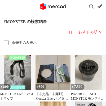
#MONSTER の検索結果
並び替え
販売中のみ表示
800
600
7,500
¥
¥
¥
MONSTER ENERGYス
【非売品・未開封】
ProStaff BREATH
トラップ
Monster Energy メタル
MONSTER モンスタ
キーホルダー
ー ブレスモンスター