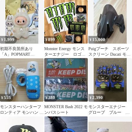
ホン レア イヤフォン
コミックス 全て初版
1,999
899
15,000
¥
¥
¥
初期不良箇所あり
Monster Energy モンス
Puigプーチ スポーツ
「A」POPMART
ターエナジー ロゴ
スクリーン Ducati モン
PINFORLOVE イニシャ
ステッカー キーホル
スター937 スモーク
ルラブブ
ダー
555
380
2,390
¥
¥
¥
モンスターハンターフ
MONSTER Bash 2022 モ
モンスターエナジー
ロンティア モンハン グ
ンバスシート
グローブ ブルー L
ーク ミニ扇風機 【未使
サイズ 青
用に近い】