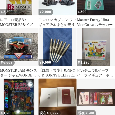
3,800
2,000
300
¥
¥
¥
レア！非売品B'z
モンハン カプコン フィ
Monster Energy Ultra
MONSTER B2サイズ 告
ギュア 2体 まとめ売り
Vice Guava ステッカー
知ポスター 2006年
6,669
9,000
1,290
¥
¥
¥
MONSTER JAM モンス
​【廃盤・希少】JONNY
ピカチュウ&イーブ
ター ジャムWONDER
6 ＆ JONNY ECLIPSE
イ フィギュア ポケ
WOMAN TRUCKS
No.5 セット
ットモンスター もぐ
もぐタイムフィギュア
1,700
7,777
500
¥
現在 ¥
現在 ¥