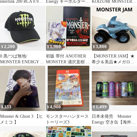
interlink 200 RCA 0.9m
Energy キーホルダー★
KOIZUMI MONSTER
ステレオ
キーホルダー╱まとめ
ヘアドライヤー 本体
売り
2,280
1,980
3,800
¥
¥
¥
0 黒/つば無地/
初版 帯付 ANOTHER
【MONSTER JAM】★
MONSTER ENERGY 刺
MONSTER 浦沢直樹 チ
希少＆美品★メガロド
繍 キャップ 帽子 モン
ラシ付 希少
ン ぬいぐるみ
スター エナジー
333
4,900
1,499
¥
¥
¥
Monster & Ghost 3 【ヒ
モンスターハンタース
日本未発売 Monster
メミコ 】
トーリーズ3
Energy 空き缶【海外限
定！！】6本セット