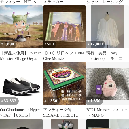
モンスター HJC ヘル
ステッカー
シャツ レーシング
メット ステッカー
バイクウェア F1
シール バイク
1,800
500
12,000
¥
¥
¥
【新品未使用】Polar In
【CD】明日へ ／ Little
現行 美品 rosy
Monster Village Qeyes
Glee Monster
monster opera チュニッ
ク ホワイト S
33,333
1,350
1,350
¥
¥
¥
On Cloudmonster Hyper
アンティーク缶
BT21 Monster マスコッ
× PAF 【US11.5】
SESAME STREET
ト MANG
MONSTER COOKIES