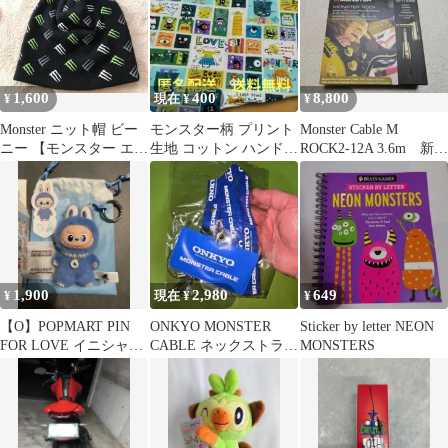
1,600
400
8,800
¥
現在 ¥
¥
Monster ニット帽 ビー
モンスター柄 プリント
Monster Cable M
ニー 【モンスター エナ
生地 コットン ハンドメ
ROCK2-12A 3.6m 新品
ジー】
イド ５０×９５cm
未開封
1,900
2,980
649
¥
現在 ¥
¥
【O】POPMART PIN
ONKYO MONSTER
Sticker by letter NEON
FOR LOVE イニシャル
CABLE ネックストラッ
MONSTERS
ラブブ
プ