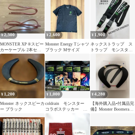
2,300
2,600
1,900
¥
¥
¥
MONSTER XP ®️スピー
Monster Energy Tシャツ
ネックストラップ ス
カーケーブル 2本セッ
ブラック Mサイズ
トラップ モンスター
ト（LPE誘電体採用）
エナジー MONSTER
ENERGY
1,200
1,000
4,280
¥
¥
¥
Monster ネックスピーカ
coldrain モンスター
【海外購入品•付属品完
ー ブラック
コラボステッカー コ
備】Monster Boomerang
ンプリート5枚セット
ネックスピーカー