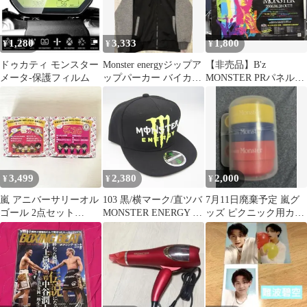
1,280
3,333
1,800
¥
¥
¥
ドゥカティ モンスター
Monster energyジップア
【非売品】B'z
メータ-保護フィルム
ップパーカー バイカラ
MONSTER PRパネル
ー
【希少品】
3,499
2,380
2,000
¥
¥
¥
嵐 アニバーサリーオル
103 黒/横マーク/直ツバ
7月11日廃棄予定 嵐グ
ゴール 2点セット
MONSTER ENERGY 刺
ッズ ピクニック用カッ
Happiness Monster
繍 キャップ 帽子 モン
プ
スター エナジー