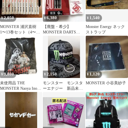
2,050
6,380
1,540
¥
¥
¥
MONSTER 浦沢直樹
【廃盤・希少】
Monster Energy ネック
1〜13巻セット（4〜
MONSTER DARTS
ストラップ
11、13巻は初版）
VOLCAN 舛岡尚モデル
No.5
9,800
2,150
1,120
¥
¥
¥
未使用品 THE
モンスター モンスタ
MONSTER 小谷美紗子
MONSTER Naoya Inoue
ーエナジー 新品未使
フーディー パーカー
用 monster キャッ
プ 帽子