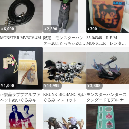
6,000
2,390
300
¥
¥
¥
MONSTER MV3CV-4M
限定 モンスターハン
35-04348 R.E.M
ター20th たっちぃZOO
MONSTER レンタル
にゃんこ アイルーメラ
落ち 中古 CD アル
ルー
バム
1,000
14,999
3,888
¥
¥
¥
正規品ラブブアルファ
KRUNK BIGBANG ぬい
モンスターハンタース
ベットぬいぐるみキー
ぐるみ マスコット
タンダードモデル ナル
ホルダー【F】新品
MONSTER モンスター
ガクルガ希少種 カプ
コン