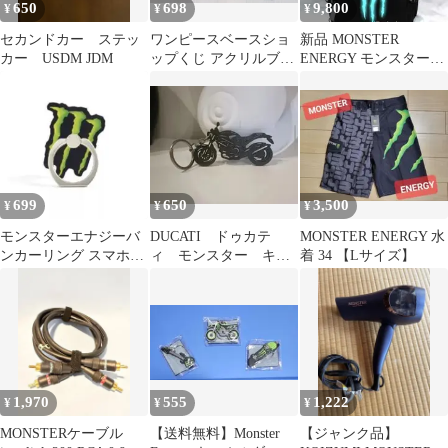
650
698
9,800
¥
¥
¥
セカンドカー ステッ
ワンピースベースショ
新品 MONSTER
カー USDM JDM
ップくじ アクリルブロ
ENERGY モンスターエ
ックチャーム賞 モンス
ナジー 蛍光 リュック
ター MONST
蓄光
699
650
3,500
¥
¥
¥
モンスターエナジーバ
DUCATI ドゥカテ
MONSTER ENERGY 水
ンカーリング スマホリ
ィ モンスター キー
着 34 【Lサイズ】
ング Monster energy
ホルダー
1,970
555
1,222
¥
¥
¥
MONSTERケーブル
【送料無料】Monster
【ジャンク品】