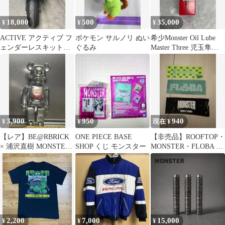
18,000
500
35,000
¥
¥
¥
ACTIVE アクティブ フ
ポケモン サルノリ ぬい
希少Monster Oil Lube
ェンダーレスキット
ぐるみ
Master Three 児玉隼人
Ducati Monster
氏選定品
3,900
950
940
¥
¥
現在 ¥
【レア】BE@RBRICK
ONE PIECE BASE
【非売品】ROOFTOP・
× 浦沢直樹 MONSTER
SHOP くじ モンスター
MONSTER・FLOBA 6
100% シルバー
月限定ステッカー3種
2,200
7,000
15,000
¥
¥
¥