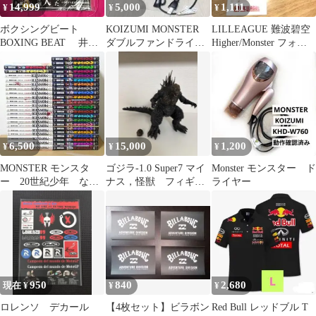
14,999
5,000
1,111
¥
¥
¥
ボクシングビート
KOIZUMI MONSTER
LILLEAGUE 難波碧空
BOXING BEAT 井上
ダブルファンドライヤ
Higher/Monster フォト
尚弥 MONSTER
ー KHD-W740
カ 3枚セット
6,500
15,000
1,200
¥
¥
¥
MONSTER モンスタ
ゴジラ-1.0 Super7 マイ
Monster モンスター ド
ー 20世紀少年 なま
ナス，怪獣 フィギュ
ライヤー
えのないかいぶつ ケ
ア モンスターアーツ
ンヂの歌
系
950
840
2,680
現在 ¥
¥
¥
ロレンソ デカール
【4枚セット】ビラボン
Red Bull レッドブル T