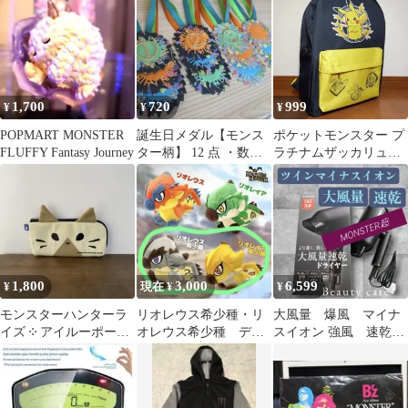
シール
1,700
720
999
¥
¥
¥
POPMART MONSTER
誕生日メダル【モンス
ポケットモンスター プ
FLUFFY Fantasy Journey
ター柄】 12 点 ・数字
ラチナムザッカリュッ
シール(12点) 付き
ク カバン ピカチュウ
1,800
3,000
6,599
¥
現在 ¥
¥
モンスターハンターラ
リオレウス希少種・リ
大風量 爆風 マイナ
イズ ༶ アイルーポーチ
オレウス希少種 デフ
スイオン 強風 速乾
Switch
ォルメぬいぐるみセッ
MONSTER モンスター
ト
級