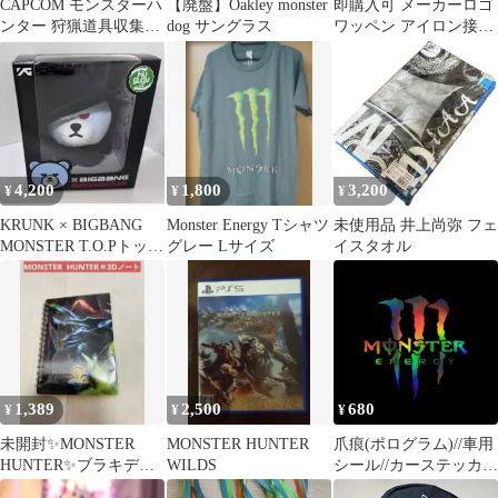
CAPCOM モンスターハ
【廃盤】Oakley monster
即購入可 メーカーロゴ
ンター 狩猟道具収集生
dog サングラス
ワッペン アイロン接着
活 2号 フィギュア 2個
選べるワッペン 4枚999
セット
円 1
4,200
1,800
3,200
¥
¥
¥
KRUNK × BIGBANG
Monster Energy Tシャツ
未使用品 井上尚弥 フェ
MONSTER T.O.Pトップ
グレー Lサイズ
イスタオル
公式グッズ
1,389
2,500
680
¥
¥
¥
未開封✨MONSTER
MONSTER HUNTER
爪痕(ポログラム)//車用
HUNTER✨ブラキディ
WILDS
シール//カーステッカ
オス3Dリングノート
ー/モンスター/防水カー