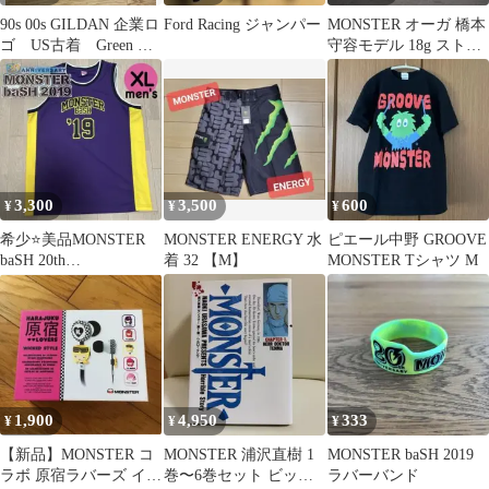
90s 00s GILDAN 企業ロ
Ford Racing ジャンパー
MONSTER オーガ 橋本
ゴ US古着 Green グ
守容モデル 18g ストレ
リーンモンスター
ート ダーツ No.5
3,300
3,500
600
¥
¥
¥
希少⭐️美品MONSTER
MONSTER ENERGY 水
ピエール中野 GROOVE
baSH 20th
着 32 【M】
MONSTER Tシャツ M
ANNIVERSARYバスケ
TEE
1,900
4,950
333
¥
¥
¥
【新品】MONSTER コ
MONSTER 浦沢直樹 1
MONSTER baSH 2019
ラボ 原宿ラバーズ イヤ
巻〜6巻セット ビッグ
ラバーバンド