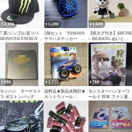
2,380
1,280
1,680
¥
¥
¥
7 黒/シンプル/直ツバ
2個セット YAMAHA
【紙タグ付き】KRUNK
MONSTER ENERGY 刺
ヤマハステッカー バ
× BIGBANG ぬいぐる
繍 キャップ 帽子 モン
イクステッカー タン
み D-LITE テソン
スター エナジー
クステッカー
999
1,777
780
¥
¥
¥
モンハン オーケスト
送料込★新品未開封★
モンスターハンターワ
ラ ボストンバッグ
ホットウィール
ールド 狩本 ファミ通特
★MONSTER
別付録
TRUCKS★スーパーマ
リオ