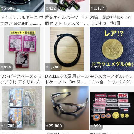
5,500
422
1,177
¥
¥
¥
1/64 ランボルギーニ ウ
蓄光ネイルパーツ 20
勿論、慰謝料請求いた
ラカン Monster ミニカ
個セット モンスター
します!8 他1冊
ー モンスター
MONSTER デコパーツ
898
1,280
999
¥
¥
¥
ワンピースベースショ
D'Addario 楽器用シール
モンスターメダル/ドラ
ップくじ アクリルブロ
ドケーブル 3m SL プ
ゴン/金 ゴールドメダ
ックチャーム キングデ
ラネットウェーブス
ル/ドラゴンクエスト/鳥
ュー モンスター
山明ドラクエ
1,700
25,000
999
¥
¥
¥