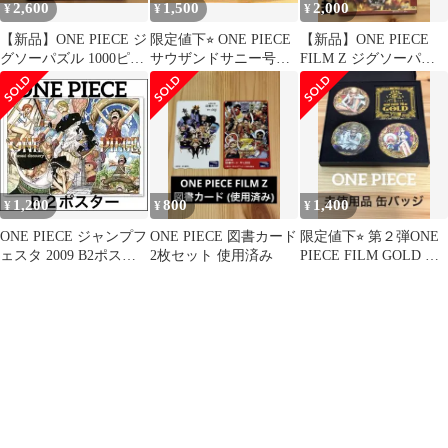
2,600
1,500
2,000
¥
¥
¥
【新品】ONE PIECE ジ
限定値下⭐︎ ONE PIECE
【新品】ONE PIECE
グソーパズル 1000ピー
サウザンドサニー号ク
FILM Z ジグソーパズ
ス
ルーズ パズル(完成品)
ル 1000ピース
1,200
800
1,400
¥
¥
¥
ONE PIECE ジャンプフ
ONE PIECE 図書カード
限定値下⭐︎ 第２弾ONE
ェスタ 2009 B2ポスタ
2枚セット 使用済み
PIECE FILM GOLD 輩
ー
缶バッジ