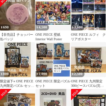
シャチ&ペンギン
690
4,500
3,000
¥
¥
¥
【非売品】チョッパー
ONE PIECE 壁紙
ONE PIECE ルフィ ク
缶バッジ
Interior Wall Poster
リアポスター
800
2,000
2,500
¥
¥
¥
限定値下⭐︎ ONE PIECE
ONE PIECE 限定パズル
ONE PIECE 九州限定
九州限定パズル セット
セット
300ピースパズル(完成
(完成品)
品)