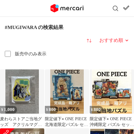
#MUGIWARA の検索結果
並び替え
販売中のみ表示
1,000
800
800
¥
¥
¥
麦わらストアご当地グ
限定値下⭐︎ ONE PIECE
限定値下⭐︎ ONE PIECE
ッズ アクリルマグネ
北海道限定パズル セッ
沖縄限定 パズル セット
ット／池袋店 ロー&
ト(完成品)
(完成品)