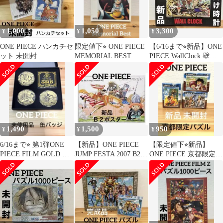
1,000
1,050
3,300
¥
¥
¥
ONE PIECE ハンカチセ
限定値下⭐︎ ONE PIECE
【6/16まで⭐︎新品】ONE
ット 未開封
MEMORIAL BEST
PIECE WallClock 壁掛
け時計
1,490
1,500
950
¥
¥
¥
6/16まで⭐︎ 第1弾ONE
【新品】ONE PIECE
【限定値下⭐︎新品】
PIECE FILM GOLD 輩
JUMP FESTA 2007 B2ポ
ONE PIECE 京都限定
缶バッジ
スター
パズル 3個セット