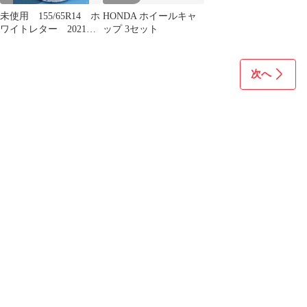
未使用 155/65R14 ホ
HONDA ホイールキャ
ワイトレター 2021年
ップ 3セット
製 ４本 スペーシア
ギア ムーヴキャンパ
ス タントファンクロ
次へ
ス ワゴンRスマイル
などに