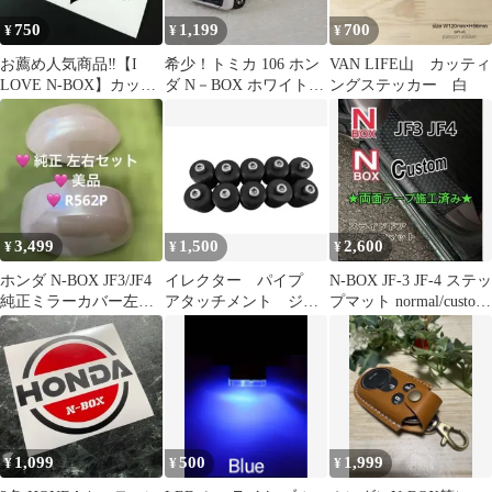
750
1,199
700
¥
¥
¥
お薦め人気商品‼️【I
希少！トミカ 106 ホン
VAN LIFE山 カッティ
LOVE N-BOX】カッテ
ダ N－BOX ホワイト
ングステッカー 白
ィングステッカー
1/58 ミニカー
3,499
1,500
2,600
¥
¥
¥
ホンダ N-BOX JF3/JF4
イレクター パイプ
N-BOX JF-3 JF-4 ステッ
純正ミラーカバー左右
アタッチメント ジョ
プマット normal/custom
R562P
イント ビス付き 10
共通
個セット #s
1,099
500
1,999
¥
¥
¥