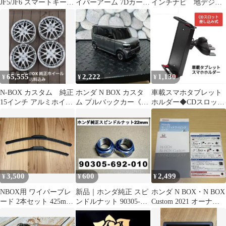
JF5/JF6 スマートキーケ
イパーアーム 7Dカーボ
インチナビ 地デジ
ース 4ボタン ブラック
ン調ブラックステッカ
n-van
ー
65,555
2,222
1,130
¥
¥
¥
N-BOX カスタム 純正
ホンダ N BOX カスタ
車載スマホタブレット
15インチ アルミホイー
ム プルバックカー《ペ
ホルダー◆CDスロット
ル 4本セット
イント品》JF5
用◆11インチまで対応
3,500
600
2,499
¥
¥
¥
NBOX用 ワイパーブレ
新品｜ホンダ純正 スピ
ホンダ N BOX・N BOX
ード 2本セット 425mm
ンドルナット 90305-
Custom 2021 オーナー
475mm
692-010
ズガイド