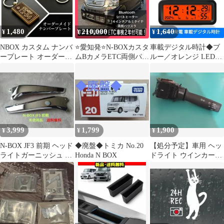
1,480
210,000
1,640
¥
¥
¥
NBOX カスタム ナンバ
⭐️愛知発⭐️N-BOXカスタ
車載デジタル時計◆ブ
ープレート オーダーメ
ムBカメラETC両側パワ
ルー／オレンジ LEDバ
イド キーホルダー
スラ車検2年付可能‼️
ックライト◆ソーラー
パネル搭載
3,999
1,799
1,900
¥
¥
¥
N-BOX JF3 前期 ヘッド
◆廃盤◆トミカ No.20
【処分予定】車用 ヘッ
ライトガーニッシュ メ
Honda N BOX
ドライト ウインカーレ
ッキ 左右セット 極美品
バー スイッチ 部品 車
のパーツ部品