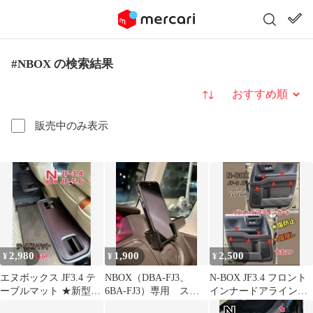
#NBOX の検索結果
並び替え
販売中のみ表示
2,980
1,900
2,500
¥
¥
¥
エヌボックス JF3.4 テ
NBOX（DBA-FJ3、
N-BOX JF3.4 フロント
ーブルマット ★新型
6BA-FJ3）専用 スマ
インナードアラインガ
JF5.6 対応 NBOX
ホホルダー
ード 左右2Pセット