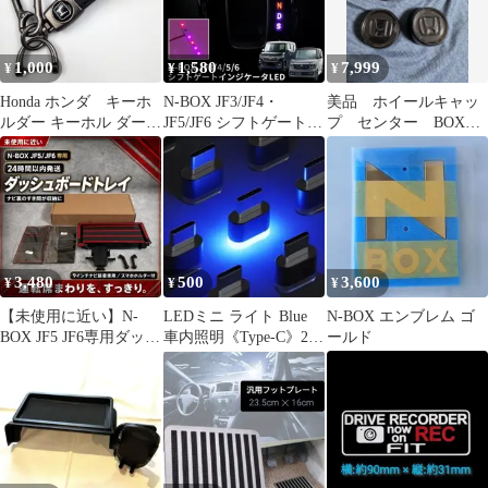
1,000
1,580
7,999
¥
¥
¥
Honda ホンダ キーホ
N-BOX JF3/JF4・
美品 ホイールキャッ
ルダー キーホル ダー
JF5/JF6 シフトゲートパ
プ センター BOX
車キーチェーン
ネル LED パープル
WG VAN ホンダ 純正 4
個セット
3,480
500
3,600
¥
¥
¥
【未使用に近い】N-
LEDミニ ライト Blue
N-BOX エンブレム ゴ
BOX JF5 JF6専用ダッシ
車内照明《Type-C》2個
ールド
ュボードトレイスマホ
セット
ホルダー