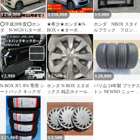
250,000
330,000
9,000
¥
¥
¥
⭕️平成28年度⭕️ホン
★希少★ホンダ★N-
ホンダ NBOX スタイ
ダ N-WGN Gターボパ
BOX＋★ターボ
ルブラック フロント
ッケージ⭕️Bluetooth有❗️
★4WD★ホンダD定期
バンパー
整備車★記録簿13枚★
2,980
5,500
28,000
¥
¥
¥
N-BOX JF5 JF6 専用 シ
ホンダ N-BOX エヌボ
バリ山 24年製 ブリヂス
ートバック キックガー
ックス 純正ホイールキ
トン NEWNO ニューノ
ド カーボン調 2枚セッ
ャップ 1枚
165/55r15 4本
ト 左右 分割型 PUレザ
ー シート背面 保護 カ
バー 汚れ防止 傷防止
内装 パーツ Y1408
25,000
2,500
¥
¥