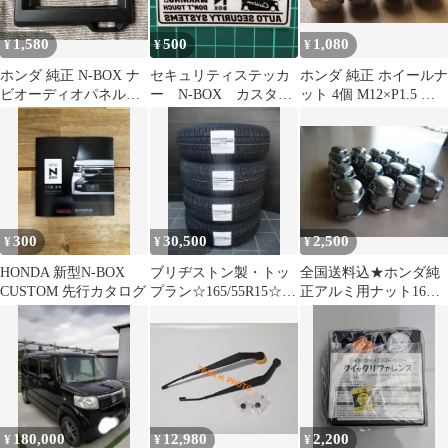
1,580
500
1,080
¥
¥
¥
ホンダ 純正 N-BOX ナ
セキュリティステッカ
​ホンダ 純正 ホイールナ
ビオーディオパネル
ー N-BOX カスタム
ット 4個 M12×P1.5 球
JF3 / JF4 新車外し
等
面座
300
30,500
2,500
¥
¥
¥
HONDA 新型N-BOX
ブリヂストン製・トッ
全国送料込★ホンダ純
CUSTOM 先行カタログ
プラン☆165/55R15☆軽
正アルミ用ナット16個
自動車
☆フィットN-BOXフリ
ード
180,000
12,980
2,200
¥
¥
¥