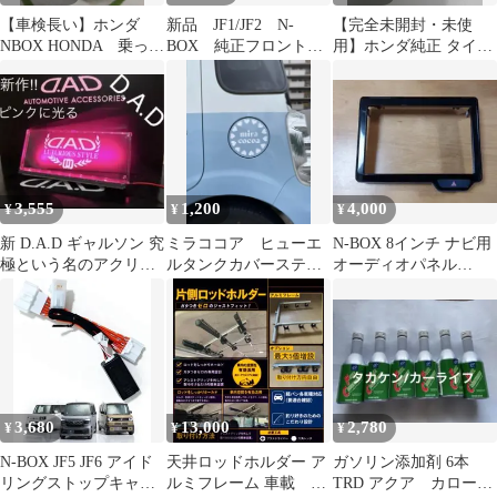
【車検長い】ホンダ
新品 JF1/JF2 N-
【完全未開封・未使
NBOX HONDA 乗って
BOX 純正フロントワ
用】ホンダ純正 タイヤ
帰れます 税金込 三
イパーアーム 左右 キ
空気充填用エアーコン
重県鈴鹿市
ャップ付き
プレッサー本体
3,555
1,200
4,000
¥
¥
¥
新 D.A.D ギャルソン 究
ミラココア ヒューエ
N-BOX 8インチ ナビ用
極という名のアクリル
ルタンクカバーステッ
オーディオパネル
プレート ピンクに光る
カー
JF3/JF4
LED
3,680
13,000
2,780
¥
¥
¥
N-BOX JF5 JF6 アイド
天井ロッドホルダー ア
ガソリン添加剤 6本
リングストップキャン
ルミフレーム 車載 m6
TRD アクア カロー