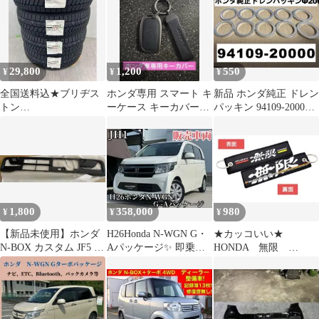
29,800
1,200
550
¥
¥
¥
全国送料込★ブリヂス
ホンダ専用 スマート キ
新品 ホンダ純正 ドレン
トン
ーケース キーカバー
パッキン 94109-20000
VRX3★155/65R14★202
NBOX ZRV ステップワ
内径20mm ワッシャ
6年製★軽自動車に
ゴン
1,800
358,000
980
¥
¥
¥
【新品未使用】ホンダ
H26Honda N-WGN G・
★カッコいい★
N-BOX カスタム JF5 フ
Aパッケージ✨ 即乗り
HONDA 無限
ロントバンパーロアグ
出し可茨城‼️美車✨
MUGEM POWER キー
リル
ホルダー