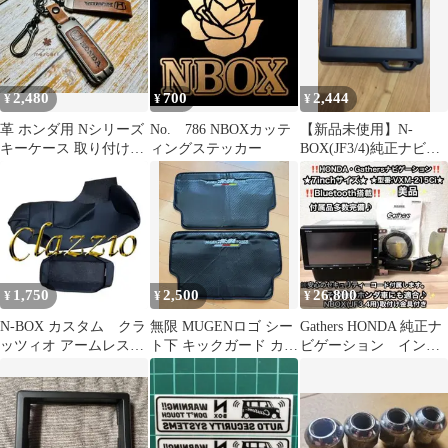
2,480
700
2,444
¥
¥
¥
革 ホンダ用 Nシリーズ
No. 786 NBOXカッテ
【新品未使用】N-
キーケース 取り付けは
ィングステッカー
BOX(JF3/4)純正ナビフ
簡単 N-BOX 高級感UP
ェイスパネル
1,750
2,500
26,800
¥
¥
¥
N-BOX カスタム クラ
無限 MUGENロゴ シー
Gathers HONDA 純正ナ
ッツィオ アームレスト
ト下 キックガード カー
ビゲーション インタ
カバー コンソール用
ボン調
ーナビ VXM-215Ci