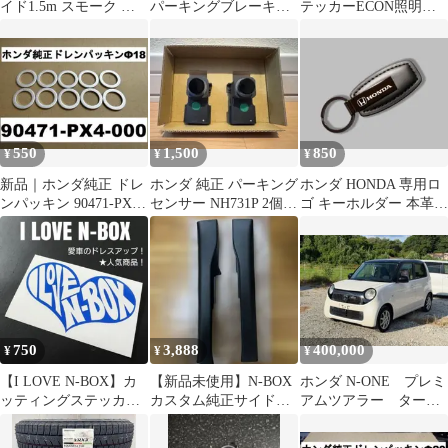
イド1.5m スモーク ハ
パーキングブレーキ
テッカーECON照明ス
ードコート カーフィル
ECON 柾木目調ステッ
イッチシート5Dカーボ
ム
カー
ンブラック
550
1,500
850
¥
¥
¥
新品｜ホンダ純正 ドレ
ホンダ 純正 パーキング
ホンダ HONDA 専用ロ
ンパッキン 90471-PX4-
センサー NH731P 2個セ
ゴ キーホルダー 本革調
000 内径18mm
ット 美品
高品質 キーリング 車用
750
3,888
400,000
¥
¥
¥
【I LOVE N-BOX】カ
【新品未使用】N-BOX
ホンダ N-ONE プレミ
ッティングステッカー
カスタム純正サイドシ
アムツアラー ター
(逆抜きVer)
ルガーニッシュ左右セ
ボ ホワイト×ブラッ
ットまとめ買い可
ク 車検２年付き