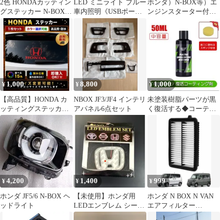
2色 HONDAカッティン
LED ミニライト ブルー
ホンダ）N-BOX等）エ
グステッカー N-BOX
車内照明《USBポー
ンジンスターター付）
【艶消し黒&赤】カラ
ト》2個セット
スマートキーケース）
ー変更可
栃木レザー
1,000
8,800
1,000
¥
¥
¥
【高品質】HONDA カ
NBOX JF3/JF4 インテリ
未塗装樹脂パーツが黒
ッティングステッカー /
アパネル6点セット
く復活する◆コーティ
カラー変更・サイズ変
ング剤◆中容量50ml
更可
4,200
1,400
999
¥
¥
¥
ホンダ JF5/6 N-BOX ヘ
【未使用】ホンダ用
ホンダ N BOX N VAN
ッドライト
LEDエンブレム シート
エアフィルター
赤 KYO 12V カスタム
PH113A 1個