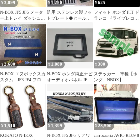
3,099
1,250
625
¥
¥
¥
N-BOX JF5 JF6 メータ
汎用 ステンレス製フッ
フィット ホンダ FIT ド
ー上トレイ ダッシュボ
トプレート◆ヒールパ
ラレコ ドライブレコー
ードトレイ小物収納新
ッド◆フロアマット滑
ダー ステッカー FIT-C
品
り止め
2,600
1,080
300
¥
¥
¥
N-BOX エヌボックスカ
N-BOX ホンダ純正ナビ
ステッカー 車種【ホ
スタム JF3 JF4 フロン
オーディオパネル JF3
ンダ NBOX】
トドア キックガード
JF4 素地【送料無料】
1,510
1,399
23,500
¥
¥
¥
KOKATO N-BOX
N-BOX JF5 JF6 リアワ
carrozzeria AVIC-RL09 8