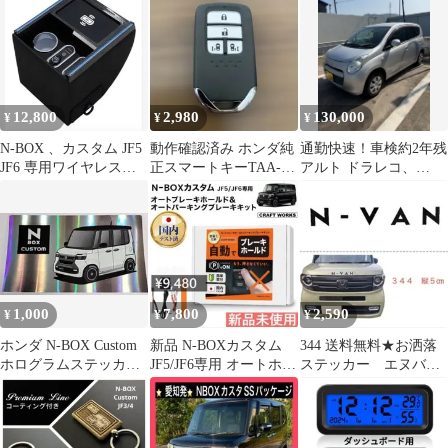
外装
12,800
2,980
130,000
¥
¥
¥
N-BOX 、カスタム JF5
動作確認済み ホンダ純
通勤快速！車検約2年残
JF6 専用ワイヤレス充
正スマートキーTAA-
アルト ドラレコ、
電機能コンソールボッ
J11 4ボタン両側スライ
Bluetoothナビ
クス
ド
1,000
7,800
2,590
¥
¥
¥
ホンダ N-BOX Custom
新品 N-BOXカスタム
344 送料無料★お洒落
ホログラムステッカー
JF5/JF6専用 オートホー
ステッカー エヌバ
新型 シール
ルド＆Pブレーキ
ン エヌボックス フー
ドエンブレム