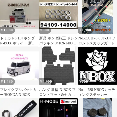
1,680
500
1,980
¥
¥
¥
トミカ No.114 ホンダ
新品 ホンダ純正 ドレン
N-BOX JF-5.6 JF-3.4 フ
N-BOX ホワイト 新品
パッキン 94109-14000
ロントスカッフガード
カスタム JF5 JF6
内径14mm ワッシャ
1,480
4,900
700
¥
¥
¥
ブレイクプルバックカ
ホンダ 新型 N-BOX フ
No. 788 NBOXカッテ
ー/HONDA N-BOX
ロントマット&セカン
ィングステッカー
ドマット