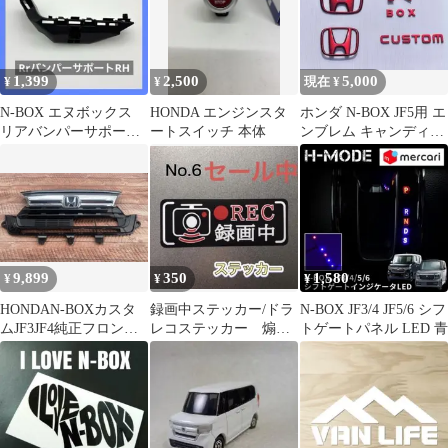
1,399
2,500
5,000
¥
¥
現在 ¥
N-BOX エヌボックス
HONDA エンジンスタ
ホンダ N-BOX JF5用 エ
リアバンパーサポート
ートスイッチ 本体
ンブレム キャンディレ
リテーナー 右 RH 未使
ッド塗装
用品
9,899
350
1,580
¥
¥
¥
HONDAN-BOXカスタ
録画中ステッカー/ドラ
N-BOX JF3/4 JF5/6 シフ
ムJF3JF4純正フロント
レコステッカー 煽り
トゲートパネル LED 青
グリルメッキ ホンダ
運転防止
NBOX