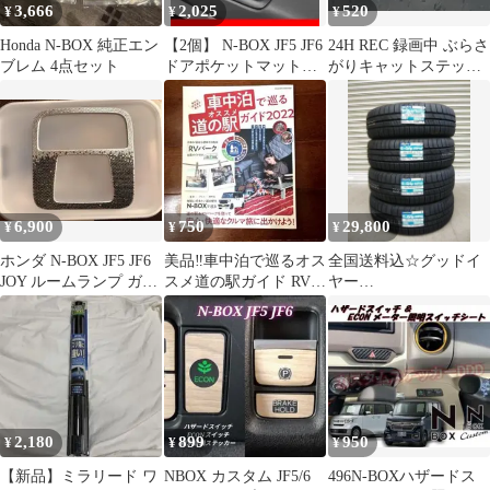
3,666
2,025
520
¥
¥
¥
Honda N-BOX 純正エン
【2個】 N-BOX JF5 JF6
24H REC 録画中 ぶらさ
ブレム 4点セット
ドアポケットマット
がりキャットステッカ
⭐A④200
ー 大H150
6,900
750
29,800
¥
¥
¥
ホンダ N-BOX JF5 JF6
美品‼️車中泊で巡るオス
全国送料込☆グッドイ
JOY ルームランプ ガー
スメ道の駅ガイド RVパ
ヤー
ニッシュ
ーク 温泉巡り キャンプ
RVF02☆165/55R15☆軽
場 送料込
自動車
2,180
899
950
¥
¥
¥
【新品】ミラリード ワ
NBOX カスタム JF5/6
496N-BOXハザードス