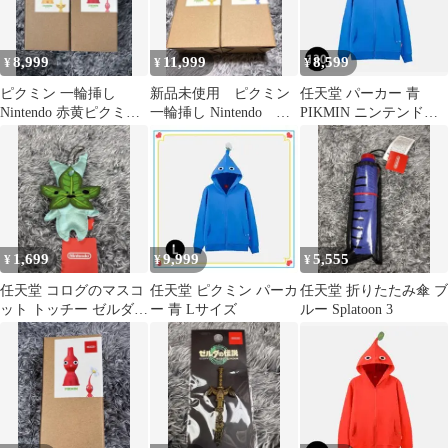
8,999
11,999
8,599
¥
¥
¥
ピクミン 一輪挿し
新品未使用 ピクミン
任天堂 パーカー 青
Nintendo 赤黄ピクミン
一輪挿し Nintendo 黄
PIKMIN ニンテンドー
花瓶 任天堂 2種セッ
青ピクミン 花瓶 任天
ストア 青ピクミン
ト
堂
130cm
1,699
9,999
5,555
¥
¥
¥
任天堂 コログのマスコ
任天堂 ピクミン パーカ
任天堂 折りたたみ傘 ブ
ット トッチー ゼルダの
ー 青 Lサイズ
ルー Splatoon 3
伝説