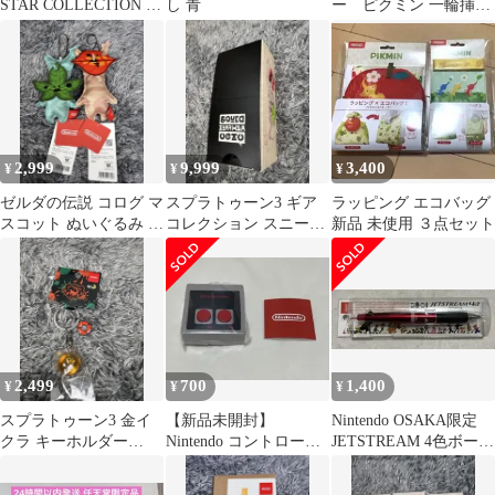
STAR COLLECTION ペ
し 青
ー ピクミン 一輪挿し
ッピー・ヘア (S)
黄 PIKMIN
2,999
9,999
3,400
¥
¥
¥
ゼルダの伝説 コログ マ
スプラトゥーン3 ギア
ラッピング エコバッグ
スコット ぬいぐるみ キ
コレクション スニーカ
新品 未使用 ３点セット
ーホルダー 2種セット
ー 全5種
2,499
700
1,400
¥
¥
¥
スプラトゥーン3 金イ
【新品未開封】
Nintendo OSAKA限定
クラ キーホルダー
Nintendo コントローラ
JETSTREAM 4色ボール
SALMON RUN 任天堂
ーボタンコレクション
ペン＆シャープ
ガチャ NES