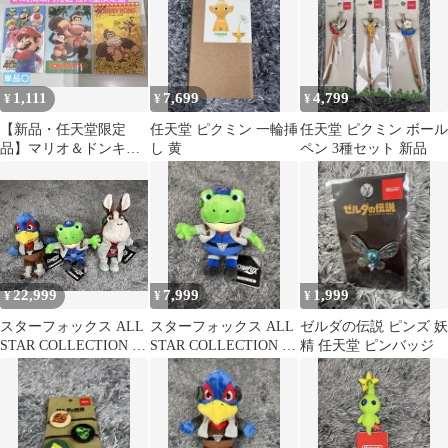
1,111
7,699
4,799
¥
¥
¥
【新品・任天堂限定
任天堂 ピクミン 一輪挿
任天堂 ピクミン ボール
品】マリオ＆ドンキー
し 黄
ペン 3種セット 新品
コング ポチ袋 3種セッ
ト 任天堂
22,999
7,999
1,999
¥
¥
¥
スターフォックス ALL
スターフォックス ALL
ゼルダの伝説 ピンズ 妖
STAR COLLECTION ぬ
STAR COLLECTION ス
精 任天堂 ピンバッジ
いぐるみ 3体セット
リッピー・トード S