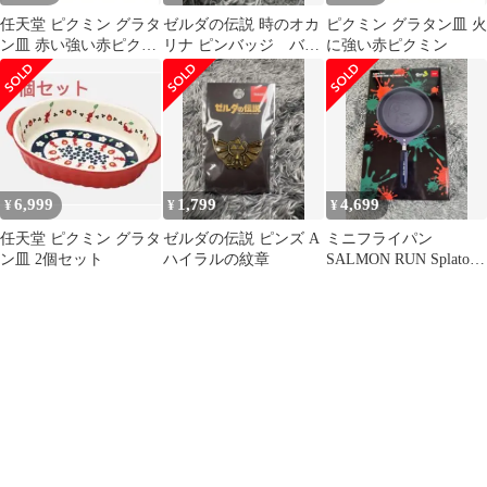
任天堂 ピクミン グラタ
ゼルダの伝説 時のオカ
ピクミン グラタン皿 火
ン皿 赤い強い赤ピクミ
リナ ピンバッジ バッ
に強い赤ピクミン
ン
ジ 缶バッジ
6,999
1,799
4,699
¥
¥
¥
任天堂 ピクミン グラタ
ゼルダの伝説 ピンズ A
ミニフライパン
ン皿 2個セット
ハイラルの紋章
SALMON RUN Splatoon
3