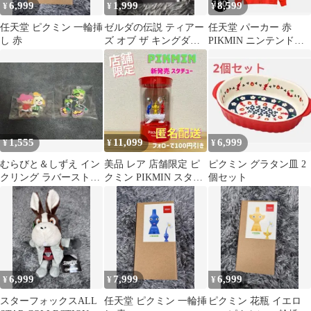
6,999
1,999
8,599
¥
¥
¥
任天堂 ピクミン 一輪挿
ゼルダの伝説 ティアー
任天堂 パーカー 赤
し 赤
ズ オブ ザ キングダム
PIKMIN ニンテンドー
ピンズ マスターソード
ストア 赤ピクミン4
130cm
1,555
11,099
6,999
¥
¥
¥
むらびと＆しずえ イン
美品 レア 店舗限定 ピ
ピクミン グラタン皿 2
クリング ラバーストラ
クミン PIKMIN スタチ
個セット
ップコレクション
ュー Nintendo 新品
Nintendo
6,999
7,999
6,999
¥
¥
¥
スターフォックスALL
任天堂 ピクミン 一輪挿
ピクミン 花瓶 イエロ