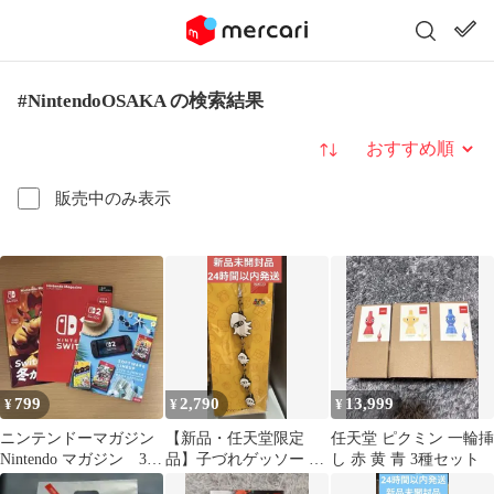
#NintendoOSAKA の検索結果
並び替え
販売中のみ表示
799
2,790
13,999
¥
¥
¥
ニンテンドーマガジン
【新品・任天堂限定
任天堂 ピクミン 一輪挿
Nintendo マガジン 3冊
品】子づれゲッソー つ
し 赤 黄 青 3種セット
セット
ながるラバーストラッ