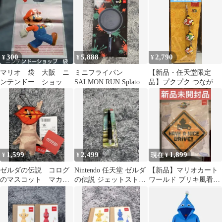
プ マリオ
300
5,888
2,790
¥
¥
¥
マリオ 袋 大阪 ニ
ミニフライパン
【新品・任天堂限定
ンテンドー ショッ
SALMON RUN Splatoon
品】プクプク つながる
プ 29×40cm ゲー
3
ラバーストラップ スー
ム キャラ グッズ
パーマリオ
1,599
2,499
1,899
¥
¥
現在 ¥
ゼルダの伝説 コログ
Nintendo 任天堂 ゼルダ
【新品】マリオカート
のマスコット マカマ
の伝説 ジェットストリ
ワールド ブリキ風看板
カ ぬいぐるみ キー
ーム 多機能ペン 4＆1
任天堂限定品
ホルダー