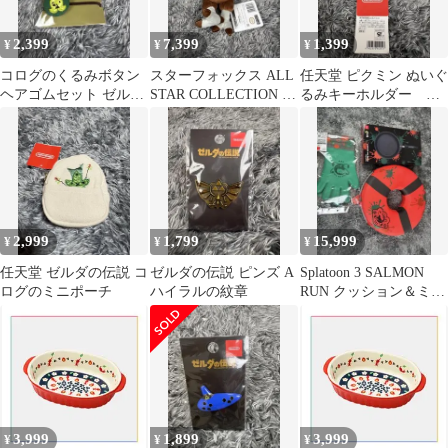
2,399
7,399
1,399
¥
¥
¥
コログのくるみボタン
スターフォックス ALL
任天堂 ピクミン ぬいぐ
ヘアゴムセット ゼルダ
STAR COLLECTION フ
るみキーホルダー 光
の伝説
ァルコ・ランバルディ
ピクミン
2,999
1,799
15,999
¥
¥
¥
任天堂 ゼルダの伝説 コ
ゼルダの伝説 ピンズ A
Splatoon 3 SALMON
ログのミニポーチ
ハイラルの紋章
RUN クッション＆ミト
ンセット
3,999
1,899
3,999
¥
¥
¥