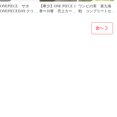
ONEPIECE サボ
【希少】ONE PIECE 1
ワンピの実 第九海
ONEPIECEDAY クリア
巻〜10巻 売上カード
戦 コンプリートセッ
ファイル
スリップ 税5%⁠ 10枚
ト フルコンプ
次へ