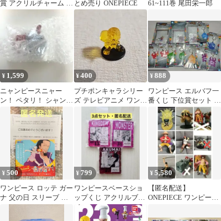
賞 アクリルチャーム ル
とめ売り ONEPIECE
61~111巻 尾田栄一郎
フィ
1,599
400
888
¥
¥
¥
ニャンピースニャー
プチポンキャラシリー
ワンピース エルバフ一
ン！ ペタリ！ シャンク
ズ テレビアニメ ワンピ
番くじ 下位賞セット ア
ス
ース ウソップ クリア
クスタ アクリルチャー
ム
500
799
5,580
¥
¥
¥
ワンピース ロッテ ガー
ワンピースベースショ
【匿名配送】
ナ 父の日 スリーブ 当
ップくじ アクリルブロ
ONEPIECE ワンピース
選品 ONEPIECE
ックチャーム キングデ
フィギュア 10点セット
ュー モンスター