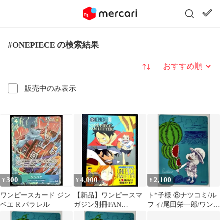
#ONEPIECE の検索結果
並び替え
販売中のみ表示
300
4,000
2,100
¥
¥
¥
ワンピースカード ジン
【新品】ワンピースマ
ト*子様 ⑧ナツコミ/ル
ベエ R パラレル
ガジン別冊FAN
フィ/尾田栄一郎/ワンピ
LETTER 未開封プロモ
ース