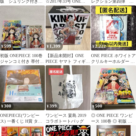
版 シュリンク付き尾
☆2017年33号 ONE
レクション第四弾 コ
田栄一郎 集英社
PIECE連載20周年記念
ンプリート フルコン
号☆
プ
599
1,399
2,222
¥
¥
¥
初版 ONEPIECE 100巻
【新品未開封】ONE
ONE PIECE ホワイトア
ジャンコミ付き 帯付き
PIECE ヤマト フィギュ
クリルキーホルダー ル
1st Print
ア
フィ
300
399
500
¥
¥
¥
ONEPIECE(ワンピー
ワンピース 宴島 2019
◎ ONE PIECE ワンピ
ス) 一番くじ H賞 タオ
コラボトートバッグ
ース 100巻 ◎ 初版 ◎
ルコレクション
帯付き◎少年ジャンプ