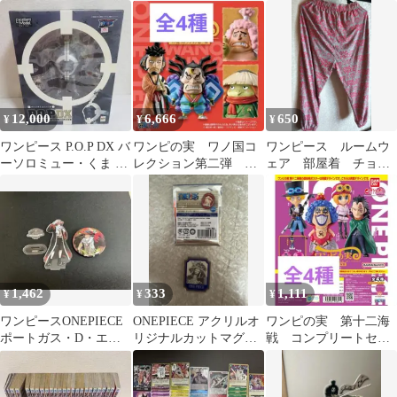
弾 コンプリートセ
リー エース帽子
ット フルコンプ
12,000
6,666
650
¥
¥
¥
ワンピース P.O.P DX バ
ワンピの実 ワノ国コ
ワンピース ルームウ
ーソロミュー・くま 初
レクション第二弾 コ
ェア 部屋着 チョッ
版
ンプリート フルコン
パー ルフィ
プ
1,462
333
1,111
¥
¥
¥
ワンピースONEPIECE
ONEPIECE アクリルオ
ワンピの実 第十二海
ポートガス・D・エー
リジナルカットマグネ
戦 コンプリートセッ
スアクリルスタンド&
ット ブルック
ト フルコンプ
缶バッジセット