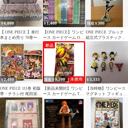
6,800
1,400
300
¥
¥
現在 ¥
【 ONE PIECE 】単行
【ONE PIECE】ワンピ
ONE PIECE ブルック
本まとめ売り 70巻〜
ース カードゲーム OP-
組立式プラスチックス
114巻 おまけあり
07 まとめ売り143枚
タンド
2,480
9,200
3,333
¥
現在 ¥
¥
ONE PIECE 111巻 初版
【新品未開封】ワンピ
【当時物】ワンピース
帯・チラシ付 尾田栄一
ース カードゲーム THE
マグネット フィギュア
郎 1st Print
BEST Vol.2 1BOX
7種セット