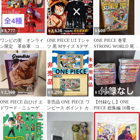
3,777
1,620
600
¥
¥
¥
ワンピの実 オンライ
ONE PIECE UT Tシャ
ONE PIECE 巻零
ン限定 革命軍 コン
ツ 黒 Mサイズ Xデザイ
STRONG WORLD 尾田
プリートセット フル
ン 麦わらの一味
栄一郎
コンプ
2,300
1,299
1,750
¥
¥
¥
ONE PIECE 白ひげ エ
非売品 ONE PIECE ワ
⁠【付録なし】ONE
ドワード・ニューゲー
ンピース ポイント カー
PIECE 総集編 16冊セッ
ト GRANDISTA
ド 着せ替え ステッカー
ト ワンピース