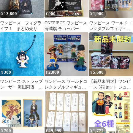
13,800
900
1,900
¥
¥
¥
ワンピース フィグラ
ONEPIECE ワンピース
ワンピース ワールドコ
イフ！ まとめ売り
海賊旗 チョッパー
レクタブルフィギュア
3種セット
388
2,800
5,680
¥
¥
¥
ワンピース ストラップ
ワンピース ワールドコ
【新品未開封】ワンピ
シーザー 海賊同盟 フ
レクタブルフィギュア
ース 5箱セット ジュエ
ィギュア
vol.34 ルフィ ゾロ
リー・ボニー モンキ
ー・D・ルフィ
700
49,999
1,777
¥
¥
¥