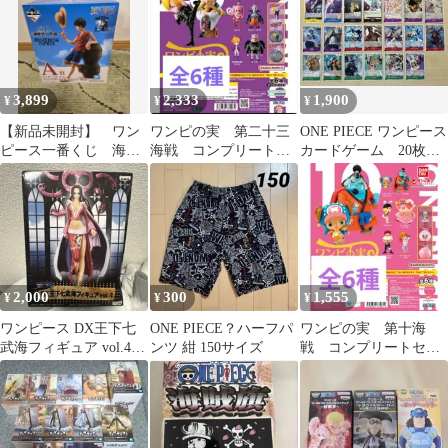
3,899
2,333
1,900
¥
¥
¥
【新品未開封】 ワン
ワンピの実 第二十三
ONE PIECE ワンピース
ピース一番くじ 海賊
海戦 コンプリートセ
カードゲーム 20枚
王への道 モンキー・
ット フルコンプ
セット
D・ルフィ A
2,000
300
1,555
¥
¥
¥
ワンピース DX王下七
ONE PIECE？ハーフパ
ワンピの実 第十海
武海フィギュア vol.4
ンツ 紺 150サイズ
戦 コンプリートセッ
ボア・ハンコック
ト フルコンプ