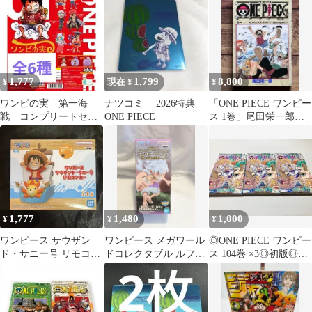
1,777
1,799
8,800
¥
現在 ¥
¥
ワンピの実 第一海
ナツコミ 2026特典
「ONE PIECE ワンピー
戦 コンプリートセッ
ONE PIECE
ス 1巻」尾田栄一郎
ト フルコンプ
（1999年第15刷 非初
版）
1,777
1,480
1,000
¥
¥
¥
ワンピース サウザン
ワンピース メガワール
◎ONE PIECE ワンピー
ド・サニー号 リモコン
ドコレクタブル ルフィ
ス 104巻 ×3◎初版◎3
カー
VSボルサリーノ
冊セット◎少年ジャン
プ