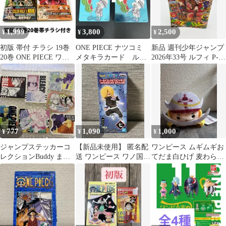
1,999
3,800
2,500
¥
¥
¥
初版 帯付 チラシ 19巻
ONE PIECE ナツコミ
新品 週刊少年ジャンプ
20巻 ONE PIECE ワン
メタキラカード ルフ
2026年33号 ルフィ P-
ピース 2冊セット
ィ 2枚セット
159 ワンピースカード
777
1,090
1,000
¥
¥
¥
ジャンプステッカーコ
【新品未使用】 匿名配
ワンピース ムギムギお
レクションBuddy まと
送 ワンピース ワノ国ス
てだま白ひげ 麦わらス
め売り
タイル サンジ
トア ぬいぐるみ ONE
PIECE