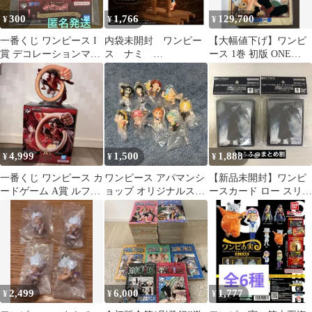
300
1,766
129,700
¥
¥
¥
一番くじ ワンピース I
内袋未開封 ワンピー
【大幅値下げ】ワンピ
賞 デコレーションマグ
ス ナミ
ース 1巻 初版 ONE
ネット 革命軍
GRANDLINE JOURNEY
PIECE 第1刷 美品
SPECIAL
4,999
1,500
1,888
¥
¥
¥
一番くじ ワンピース カ
ワンピース アパマンシ
【新品未開封】ワンピ
ードゲーム A賞 ルフィ
ョップ オリジナルスト
ースカード ロー スリー
フィギュア 箱あり
ラップ
ブ 2個セット
2,499
6,000
1,777
¥
¥
¥