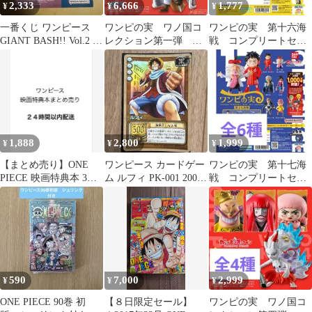
2,333
6,666
1,777
¥
¥
¥
一番くじ ワンピース
ワンピの実 ワノ国コ
ワンピの実 第十六海
GIANT BASH!! Vol.2 C
レクション第一弾 コ
戦 コンプリートセッ
賞 チョッパー
ンプリート フルコン
ト フルコンプ
プ
1,888
2,800
1,999
¥
¥
¥
【まとめ売り】ONE
ワンピース カードゲー
ワンピの実 第十七海
PIECE 映画特典本 3冊
ム ルフィ PK-001 2002
戦 コンプリートセッ
セット
年 初期 旧裏
ト フルコンプ
590
7,000
2,999
¥
¥
¥
ONE PIECE 90巻 初
【８日限定セール】
ワンピの実 ワノ国コ