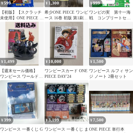
599
1,300
999
¥
¥
¥
【初版】【スクラッチ
希少ONE PIECE ワンピ
ワンピの実 第十一海
未使用】ONE PIECE 10
ース 16巻 初版 第1刷発
戦 コンプリートセッ
巻
行 冊子付き
ト フルコンプ
1,499
10,000
1,500
¥
¥
¥
【週末セール価格】
ワンピースカード ONE
ワンピース ルフィ サン
ワンピース ワールドコ
PIECE DAY'24
ジ ノート 2冊セット
レクタブルフィギュア
サボ
399
3,199
7,500
¥
¥
¥
ワンピース 一番くじ G
ワンピース 一番くじ ま
ONE PIECE 単行本