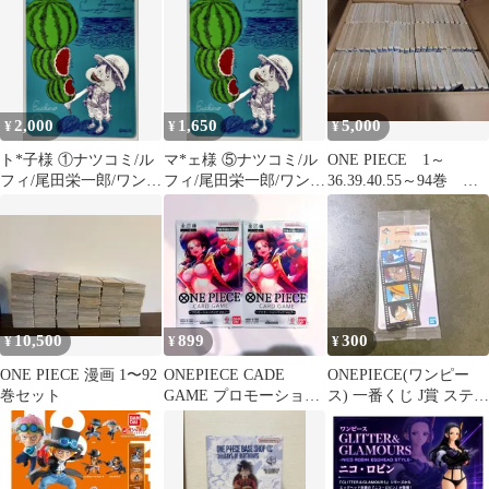
付
2,000
1,650
5,000
¥
¥
¥
ト*子様 ①ナツコミ/ル
マ*ェ様 ⑤ナツコミ/ル
ONE PIECE 1～
フィ/尾田栄一郎/ワンピ
フィ/尾田栄一郎/ワンピ
36.39.40.55～94巻 セ
ース
ース
ット
10,500
899
300
¥
¥
¥
ONE PIECE 漫画 1〜92
ONEPIECE CADE
ONEPIECE(ワンピー
巻セット
GAME プロモーション
ス) 一番くじ J賞 ステッ
カードパック
カーセット