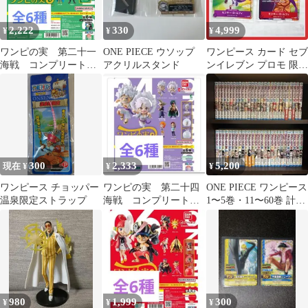
2,222
330
4,999
¥
¥
¥
ワンピの実 第二十一
ONE PIECE ウソップ
ワンピース カード セブ
海戦 コンプリートセ
アクリルスタンド
ンイレブン プロモ 限定
ット フルコンプ
ルフィ ニカ
300
2,333
5,200
現在 ¥
¥
¥
ワンピース チョッパー
ワンピの実 第二十四
ONE PIECE ワンピース
温泉限定ストラップ
海戦 コンプリートセ
1〜5巻・11〜60巻 計55
ット フルコンプ
冊セット尾田栄一郎
980
1,999
300
¥
¥
¥