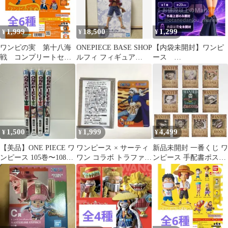
1,999
18,500
1,299
¥
¥
¥
ワンピの実 第十八海
ONEPIECE BASE SHOP
【内袋未開封】ワンピ
戦 コンプリートセッ
ルフィ フィギュア
ース
ト フルコンプ
MASTERLISE
GLITTER&GLAMOUR
S ロビン エッグヘッ
ド
1,500
1,999
4,499
¥
¥
¥
【美品】ONE PIECE ワ
ワンピース × サーティ
新品未開封 一番くじ ワ
ンピース 105巻〜108巻
ワン コラボ トラファル
ンピース 手配書ポスタ
4冊セット(帯付き)
ガー・ロー(フィルム・
ー 全10種 コンプリート
袋付き)