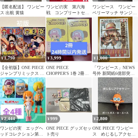
【匿名配送】 ワンピー
ワンピの実 第六海
ワンピース ワンピー
ス 出航 黄猿
戦 コンプリートセッ
ベリーマッチ サンジ
ト フルコンプ
2枚 ONEPIECE レト
ロ
1,790
3,999
1,000
¥
¥
¥
【全初版】ONE PIECE
ONE PIECE
「ワンピース」NEWS
ジャンプリミックス 1.2
CHOPPER'S 1巻 2冊セ
号外 新聞紙6億部突破
巻【2冊セット】
ット カード付シュリン
記念 ルフィ 非売品
ク有
2,444
999
2,800
¥
¥
¥
ワンピの実 エッグヘ
ONE PIECE グッズセッ
ONE PIECE ワンピー
ッドコレクション第一
ト売り
ス めじるしアクセサ