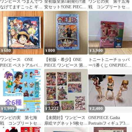
ワンピース つまんでつ
全初版全第1刷発行‼️激
ワンピの実 第十五海
なげてますこっと ギア
安セット‼️ONE PIECE
戦 コンプリートセッ
5 カニカンver. 4種セッ
漫画 第6巻〜第30巻
ト フルコンプ
ト
680
800
3,900
¥
¥
¥
ワンピース ONE
【初版・希少】ONE
トニートニーチョッパ
PIECE ベストアルバ
PIECE ワンピース 第4
ー/1番くじ ONEPIECE
ム 主題歌編 CD
巻 尾田栄一郎 少年ジャ
/C賞/未開封⭐︎
ンプ
1,999
3,222
2,400
¥
¥
¥
ワンピの実 第七海
【未開封】ワンピース
ONEPIECE Gasha
戦 コンプリートセッ
扉絵マグネット9枚セッ
Portraitsフィギュア3個
ト フルコンプ
ト ONE PIECE FILM Z
セット