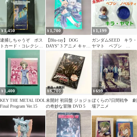
1,450
1,700
1,199
¥
¥
¥
逮捕しちゃうぞ ポス
【Blu-ray】 DOG
ガンダムSEED キラ・
トカード・コレクショ
DAYS" 3 アニメ キャラ
ヤマト ペプシ
ン オリジナルイラスト
クター 人気 テレビ
pepsi ノベルティ 非
6枚セット【レア】
売品
1,400
6,700
699
¥
¥
¥
KEY THE METAL IDOL
未開封 初回盤 ジョジョ
ぼくらの7日間戦争 劇
Final Program Ver.15
の奇妙な冒険 DVD 5
場アニメ