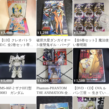
メ
MORI☆MORI BOX〈…
イゲキグラフ12月号」
セット
3,400
1,298
1,580
¥
¥
¥
【LD】クレオパトラ
破邪大星ダンガイオー
【全6巻セット】魔法使
D.C. 全2巻セット帯・
3-復讐鬼ギル・バーグ
い黎明期
原画設定集・ポスター
付き新谷かおる
1,480
4,800
1,500
¥
¥
¥
MS-06F-2 ザクIIF2型
Phantom-PHANTOM
【DVD・CD】OVA ル
0083 ガンダム
THE ANIMATION-全巻
パン三世 ～ 生きていた
〈初回限定版〉
魔術師