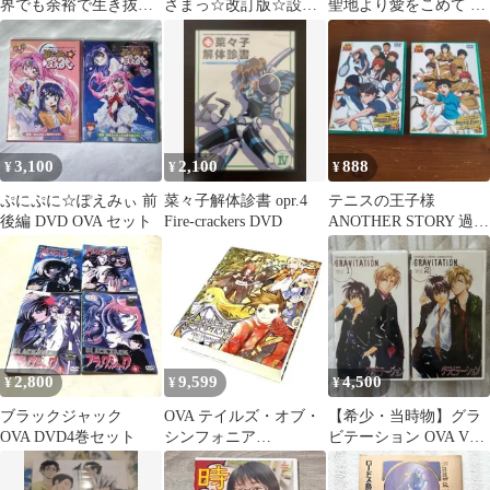
界でも余裕で生き抜く
さまっ☆改訂版☆設定
聖地より愛をこめて ～
ようです！5巻
資料集 OVA版 絵コンテ
」 ／ DVD 4枚 セット
藤島康介
3,100
2,100
888
¥
¥
¥
ぷにぷに☆ぽえみぃ 前
菜々子解体診書 opr.4
テニスの王子様
後編 DVD OVA セット
Fire-crackers DVD
ANOTHER STORY 過去
と未来のメッセージ
DVD 中古
2,800
9,599
4,500
¥
¥
¥
ブラックジャック
OVA テイルズ・オブ・
【希少・当時物】グラ
OVA DVD4巻セット
シンフォニア
ビテーション OVA VHS
TRILOGY Blu-ray BOX
全2巻セット 特典ミニ
漫画付