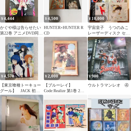
4,444
4,500
10,000
¥
¥
¥
かぐや様は告らせたい
HUNTER×HUNTER R
宇宙皇子 うつのみこ
第22巻 アニメDVD同梱
CD
レーザーディスク セッ
版 / 赤坂アカ
ト
4,570
2,000
900
¥
¥
¥
【東京喰種トーキョー
【ブルーレイ】
ウルトラマンレオ ④
グール】 JACK 初回
Code:Realize 第1巻 2話
生産限定商品 特典完
収録 アニメイト限定版
備
レア