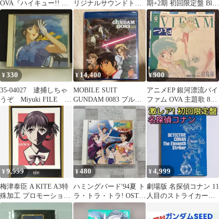
OVA『ハイキュー!! 陸
リジナルサウンドトラ
期+2期 初回限定盤 Blu-
VS 空』【高校バレー／
ック
ray 全巻セット
アニメ】
330
14,400
900
¥
¥
¥
35-04027 逮捕しちゃ
MOBILE SUIT
アニメEP 銀河漂流バイ
うぞ Miyuki FILE
GUNDAM 0083 ブルー
ファム OVA 主題歌 80
レンタル落ち 中古
レイ 北米版
年代 オリジナル版 当時
CD アルバム
物
9,999
480
4,999
¥
¥
¥
梅津泰臣 A KITE A3特
ハミングバード'94夏 ト
劇場版 名探偵コナン 11
殊加工 プロモーション
ラ・トラ・トラ! OST
人目のストライカー
ポスター 台湾限定 正規
CD
DVD 初回限定盤 美
品
品！ 映画