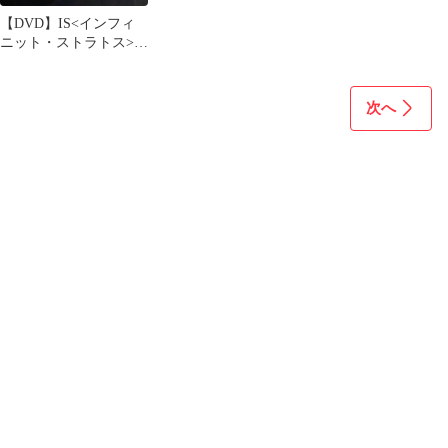
【DVD】IS<インフィ
ニット・ストラトス>2
OVA ワールド・パージ
編
次へ