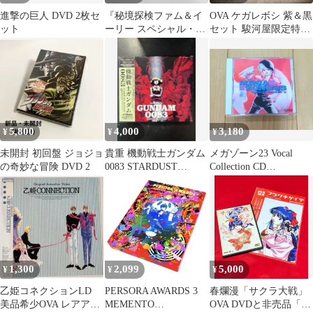
進撃の巨人 DVD 2枚セ
『秘境探検ファム＆イ
OVA ケガレボシ 紫＆黒
ット
ーリー スペシャル・プ
セット 駿河屋限定特典
ラス』
A3タペストリー 左藤空
気
5,800
4,000
3,180
¥
¥
¥
未開封 初回盤 ジョジョ
貴重 機動戦士ガンダム
メガゾーン23 Vocal
の奇妙な冒険 DVD 2
0083 STARDUST
Collection CD
MEMORY 2枚組 サント
MEGAZONE23
ラ
1,300
2,099
5,000
¥
¥
¥
乙姫コネクションLD
PERSORA AWARDS 3
春爛漫「サクラ大戦」
美品希少OVA レアアニ
MEMENTO
OVA DVDと非売品「テ