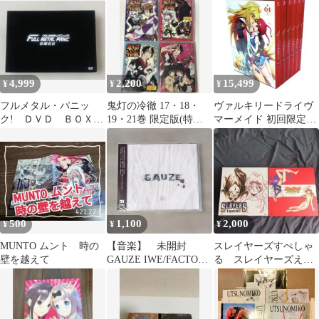
4,999
2,200
15,499
¥
¥
¥
フルメタル・パニッ
鬼灯の冷徹 17・18・
ヴァルキリードライヴ
ク! ＤＶＤ ＢＯＸ
19・21巻 限定版(特典
マーメイド 初回限定盤
第１～３作＋αセット
DVD・CDのみ)
DVD 全巻セット
貴重な珍品
500
1,100
2,000
¥
¥
¥
MUNTO ムント 時の
【音楽】 未開封
スレイヤーズすぺしゃ
壁を越えて
GAUZE IWE/FACTORY
る スレイヤーズえく
傷 佐藤アスカ Leina
せれんと レーザーデ
ィスク ジャンク