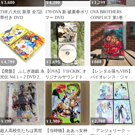
3,600
4,200
1,299
¥
¥
¥
THE八犬伝 新章 全7話
170 OVA 新 破裏拳ポリ
OVA BROTHERS
帯付き DVD
マー DVD
CONFLICT 第1巻「聖
夜」第2巻「本命」ポス
ター
4,799
1,699
880
¥
¥
¥
【廃盤】 ふしぎ遊戯 永
【OVA】 I’ll/CKBC オ
【レンタル落ちVHS】
光伝 Vol.1 + 2 DVD 2作
リジナルサウンドトラ
バイオレンス・ジャッ
品セット
ック☆原作/浅田弘幸
ク 外伝 VOL.1永井豪ア
ニメビデオ
399
1,980
2,700
¥
¥
¥
超人高校生たちは異世
【当時物】ああっ女神
「 アンジェリーク ～