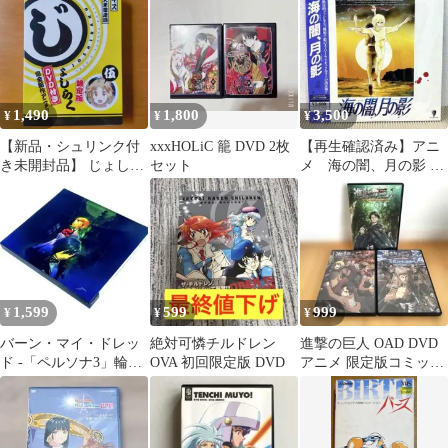
原作アニメ
ア人気
1,490
1,800
3,500
¥
¥
¥
【新品・シュリンク付
xxxHOLiC 籠 DVD 2枚
【再生確認済み】アニ
き未開封品】 じょしら
セット
メ 海の闇、月の影 レ
く 第伍巻 DVD付き 限
ーザーディスク 篠原千
定版
絵 (帯つき)
1,599
599
999
¥
¥
¥
バーン・マイ・ドレッ
絶対可憐チルドレン
進撃の巨人 OAD DVD
ド -「ペルソナ3」輪廻
OVA 初回限定版 DVD
アニメ 限定版コミック
転生- 〈初回限定盤〉
特典品