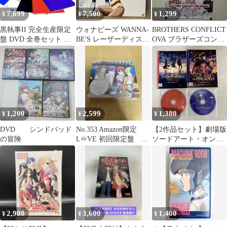
7,699
7,500
1,299
¥
¥
¥
黒執事II 完全生産限定
ウォナビーズ WANNA-
BROTHERS CONFLICT
盤 DVD 全巻セット 特
BE'S レーザーディスク
OVA ブラザーズコンフ
典付き
LD
リクト ポスター
1,200
2,599
1,380
¥
¥
¥
DVD シンドバッド
No.353 Amazon限定
【2作品セット】劇場版
の冒険
L♾️VE 初回限定盤 浦
ソードアート・オンラ
島坂田船の日常 浦島
イン-プログレッシブ-
坂田船
2,900
3,600
1,400
¥
¥
¥