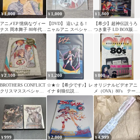
1,000
1,000
1,800
¥
¥
¥
アニメEP 憶病なヴィー
【DVD】 這いよる！
【希少】超神伝説うろ
ナス 岡本舞子 80年代
ニャルアニ スペシャル
つき童子 LD BOX販促
OVA オリジナル版 当時
ボックス特典 レア アニ
チラシ B5 非売品 当時
物
メ 大人気
物
2,100
1,200
800
¥
¥
¥
BROTHERS CONFLICT
☆★☆【希少です♪】レ
オリジナルビデオアニ
クリスマススペシャル
イナ 剣狼伝説
メ（OVA）80's テープ
限定版
I(VHS)☆★☆
がヘッドに絡まる前に
999
2,000
4,999
¥
¥
¥