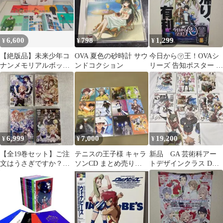
6,600
798
1,299
¥
¥
¥
【絶版品】未来少年コ
OVA 夏色の砂時計 サウ
今日から㋮王！OVAシ
ナンメモリアルボック
ンドコクション
リーズ 告知ポスター 渋
ス LD全7枚 まとめてジ
谷有利 ほか
ャケット買貴重
6,999
7,000
19,200
¥
¥
¥
【全19巻セット】ご注
テニスの王子様 キャラ
新品 GA 芸術科アー
文はうさぎですか？
ソンCD まとめ売り
トデザインクラス DVD
DVD
計23枚
全巻セット 初回限定版
OVA付