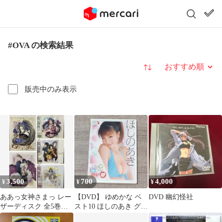
#OVA の検索結果
並び替え
販売中のみ表示
3,500
700
4,000
¥
¥
¥
ああっ女神さまっ レー
【DVD】 ゆめかな ベ
DVD 幽幻怪社
ザーディスク 全5巻セ
スト10 ほしのあき グラ
ット コンプ 藤島康介氏
ビア アイドル 撮影 レ