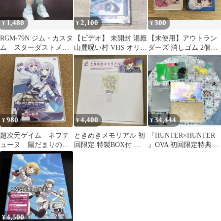
1,480
2,100
300
¥
¥
¥
RGM-79N ジム・カスタ
【ビデオ】 未開封 湯殿
【未使用】アウトラン
ム スターダストメモ
山麓呪い村 VHS オリジ
ダーズ 消しゴム 2個セ
リー 0083
ナル全長版 レア 大人気
ット 真鍋譲治 当時物
希少
昭和
980
4,400
34,444
¥
¥
¥
超次元ゲイム ネプテ
ときめきメモリアル 初
『HUNTER×HUNTER
ューヌ 陽だまりの茄
回限定 特製BOX付 レ
』OVA 初回限定特典の
花 リトルパープル
ーザーディスク LD
コレクション✧セット
DVD
売り✧
4,500
¥