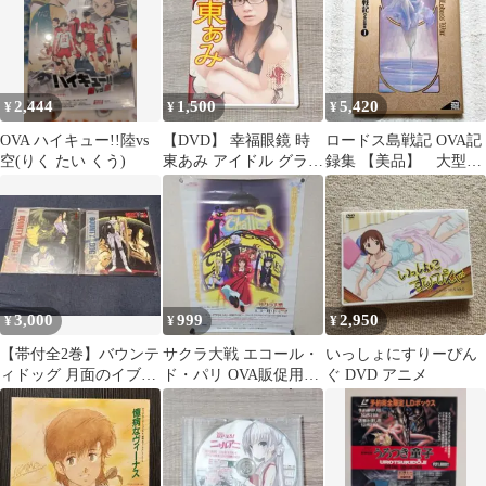
2,444
1,500
5,420
¥
¥
¥
OVA ハイキュー!!陸vs
【DVD】 幸福眼鏡 時
ロードス島戦記 OVA記
空(りく たい くう)
東あみ アイドル グラビ
録集 【美品】 大型本
ア 撮影 大人気 レア め
送料込み 結城信輝
がね
3,000
999
2,950
¥
¥
¥
【帯付全2巻】バウンテ
サクラ大戦 エコール・
いっしょにすりーぴん
ィドッグ 月面のイブ
ド・パリ OVA販促用B2
ぐ DVD アニメ
Code-I II LD アニメ
ポスター