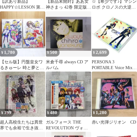
【訳あり新品】
【新品未開封】ああ女
☆【希少です♪】マシン
HAPPY☆LESSON 第1
神さまっ 42巻 限定版
ロボ クロノスの大逆襲
巻 豪華版〈初回限定生
DVD付き 藤島康介
ベストセレクション
産〉
Ⅱ(VHS)☆
1,780
500
2,699
¥
¥
¥
【セル版】円盤皇女ワ
米倉千尋 always CD ア
PERSONA 3
るきゅーレ 時と夢と銀
ルバム
PORTABLE Voice Mix
河の宴 全2巻完結DVD
Arrange CD
セット
399
480
1,280
¥
¥
¥
超人高校生たちは異世
ガルフォース THE
赤い光弾ジリオン CD
界でも余裕で生き抜く
REVOLUTION ヴォー
ようです！3巻
カルコレクション CD