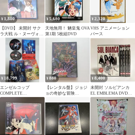
1,800
5,680
2,320
¥
¥
¥
【DVD】 未開封 サク
天地無用！ 魎皇鬼 OVA
VHS アニメーション
ラ大戦 ル・ヌーヴォ
第1期 5枚組DVD
バース
ー・巴里 I 一夜限りの
サーカス
18,799
880
8,400
¥
¥
¥
エンゼルコップ
【レンタル盤】ジョジ
未開封 ソルビアンカ
COMPLETE
ョの奇妙な冒険
EL EMBLEMA DVD
BOX〈2DVD〉
Adventure7 正義 (ジャ
1〜5巻
OVA〈完全収録版〉国
スティス)
内盤